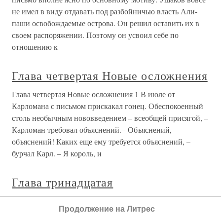
не имел в виду отдавать под разбойничью власть Али-
паши освобождаемые острова. Он решил оставить их в
своем распоряжении. Поэтому он усвоил себе по
отношению к
Глава четвертая Новые осложнения
Глава четвертая Новые осложнения 1 В июле от
Карломана с письмом прискакал гонец. Обеспокоенный
столь необычным нововведением – всеобщей присягой, –
Карломан требовал объяснений.– Объяснений,
объяснений! Каких еще ему требуется объяснений, –
бурчал Карл. – Я король, и
Глава тринадцатая
Глава тринадцатая Узкое руководство воспользовалось
Продолжение на Литрес
одной из двух однодневных пауз, возникших в ходе