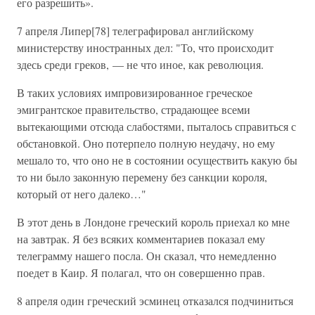
его разрешить».
7 апреля Липер[78] телеграфировал английскому
министерству иностранных дел: "То, что происходит
здесь среди греков, — не что иное, как революция.
В таких условиях импровизированное греческое
эмигрантское правительство, страдающее всеми
вытекающими отсюда слабостями, пыталось справиться с
обстановкой. Оно потерпело полную неудачу, но ему
мешало то, что оно не в состоянии осуществить какую бы
то ни было законную перемену без санкции короля,
который от него далеко…"
В этот день в Лондоне греческий король приехал ко мне
на завтрак. Я без всяких комментариев показал ему
телеграмму нашего посла. Он сказал, что немедленно
поедет в Каир. Я полагал, что он совершенно прав.
8 апреля один греческий эсминец отказался подчиниться