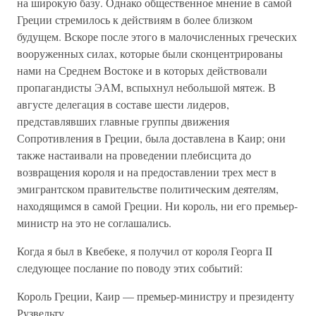
на широкую базу. Однако общественное мнение в самой
Греции стремилось к действиям в более близком
будущем. Вскоре после этого в малочисленных греческих
вооруженных силах, которые были сконцентрированы
нами на Среднем Востоке и в которых действовали
пропагандисты ЭАМ, вспыхнул небольшой мятеж. В
августе делегация в составе шести лидеров,
представлявших главные группы движения
Сопротивления в Греции, была доставлена в Каир; они
также настаивали на проведении плебисцита до
возвращения короля и на предоставлении трех мест в
эмигрантском правительстве политическим деятелям,
находящимся в самой Греции. Ни король, ни его премьер-
министр на это не соглашались.
Когда я был в Квебеке, я получил от короля Георга II
следующее послание по поводу этих событий:
Король Греции, Каир — премьер-министру и президенту
Рузвельту