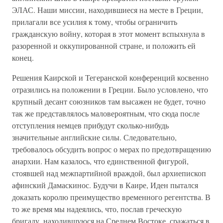
ЭЛАС. Наши миссии, находившиеся на месте в Греции,
прилагали все усилия к тому, чтобы ограничить
гражданскую войну, которая в этот момент вспыхнула в
разоренной и оккупированной стране, и положить ей
конец.
Решения Каирской и Тегеранской конференций косвенно
отразились на положении в Греции. Было условлено, что
крупный десант союзников там высажен не будет, точно
так же представлялось маловероятным, что сюда после
отступления немцев прибудут сколько-нибудь
значительные английские силы. Следовательно,
требовалось обсудить вопрос о мерах по предотвращению
анархии. Нам казалось, что единственной фигурой,
стоявшей над межпартийной враждой, был архиепископ
афинский Дамаскинос. Будучи в Каире, Иден пытался
доказать королю преимущество временного регентства. В
то же время мы надеялись, что, послав греческую
бригаду, находившуюся на Среднем Востоке, сражаться в