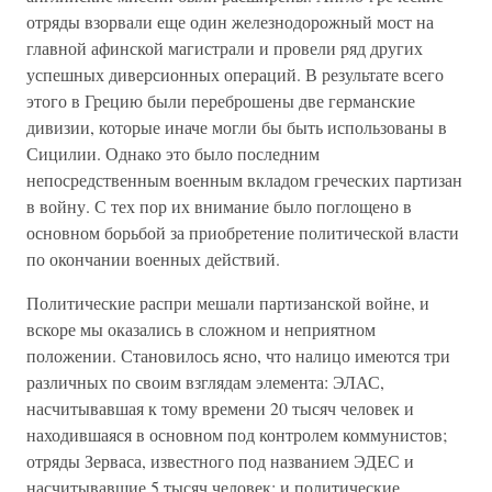
отряды взорвали еще один железнодорожный мост на
главной афинской магистрали и провели ряд других
успешных диверсионных операций. В результате всего
этого в Грецию были переброшены две германские
дивизии, которые иначе могли бы быть использованы в
Сицилии. Однако это было последним
непосредственным военным вкладом греческих партизан
в войну. С тех пор их внимание было поглощено в
основном борьбой за приобретение политической власти
по окончании военных действий.
Политические распри мешали партизанской войне, и
вскоре мы оказались в сложном и неприятном
положении. Становилось ясно, что налицо имеются три
различных по своим взглядам элемента: ЭЛАС,
насчитывавшая к тому времени 20 тысяч человек и
находившаяся в основном под контролем коммунистов;
отряды Зерваса, известного под названием ЭДЕС и
насчитывавшие 5 тысяч человек; и политические