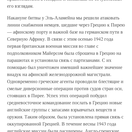
его взглядам.
Накануне битвы у Эль-Аламейна мы решили атаковать
линии снабжения немцев, шедшие через Грецию к Пирею
— афинскому порту и важной базе на германском пути в
Северную Африку. В связи с этим осенью 1942 года
первая британская военная миссия во главе с
подполковником Майерсом была сброшена в Грецию на
парашютах и установила связь с партизанами. С их
помощью был уничтожен имевший важнейшее значение
виадук на афинской железнодорожной магистрали.
Одновременно греческие агенты проводили блестящие и
смелые диверсионные операции против судов стран оси,
стоявших в Пирее. Успех этих операций побудил
средневосточное командование послать в Грецию новые
английские группы с запасами взрывчатых веществ и
оружия. Таким образом, была установлена прямая связь с
оккупированной Грецией. В течение весны 1943 года
английские миссии были расширены. Англо-греческие