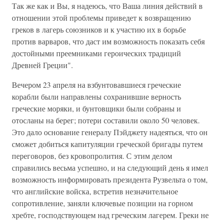
Так же как и Вы, я надеюсь, что Ваша линия действий в
отношении этой проблемы приведет к возвращению
греков в лагерь союзников и к участию их в борьбе
против варваров, что даст им возможность показать себя
достойными преемниками героических традиций
Древней Греции".
Вечером 23 апреля на взбунтовавшиеся греческие
корабли были направлены сохранившие верность
греческие моряки, и бунтовщики были собраны и
отосланы на берег; потери составили около 50 человек.
Это дало основание генералу Пэйджету надеяться, что он
сможет добиться капитуляции греческой бригады путем
переговоров, без кровопролития. С этим делом
справились весьма успешно, и на следующий день я имел
возможность информировать президента Рузвельта о том,
что английские войска, встретив незначительное
сопротивление, заняли ключевые позиции на горном
хребте, господствующем над греческим лагерем. Греки не