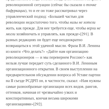
революционной ситуации (сейчас бы сказали о
точке
бифуркации
), то и ее он тоже рассматривал через
управленческий подход: «Большей частью для
революции недостаточно того, чтобы
низы не хотели
жить, как прежде. Для нее требуется еще, чтобы
верхи не
могли
хозяйничать и управлять, как прежде»[291]. В
разных редакциях он будет еще неоднократно
возвращаться к этой удачной мысли. Фраза В.И. Ленина
из книги «Что делать?» «Дайте нам организацию
революционеров — и мы перевернем Россию!» как
нельзя лучше передает суть сделанного В.И. Лениным
организационного открытия. В своем выступлении на
предварительном обсуждении вопроса об Уставе партии
на II съезде РСДРП он, в частности, сказал: «Нам нужны
самые разнообразные организации всех видов, рангов,
оттенков, начиная от чрезвычайно узких и
конспиративных, кончая весьма широкими
организациями»[292].