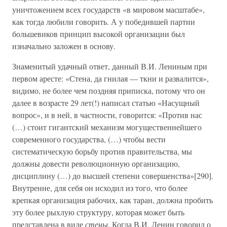
уничтожением всех государств «в мировом масштабе»,
как тогда любили говорить. А у победившей партии
большевиков принцип высокой организации был
изначально заложен в основу.
Знаменитый удачный ответ, данный В.И. Лениным при
первом аресте: «Стена, да гнилая — ткни и развалится»,
видимо, не более чем поздняя приписка, потому что он
далее в возрасте 29 лет(!) написал статью «Насущный
вопрос», и в ней, в частности, говорится: «Против нас
(…) стоит гигантский механизм могущественнейшего
современного государства, (…) чтобы вести
систематическую борьбу против правительства, мы
должны довести революционную организацию,
дисциплину (…) до высшей степени совершенства»[290].
Внутренне, для себя он исходил из того, что более
крепкая организация рабочих, как таран, должна пробить
эту более рыхлую структуру, которая может быть
представлена в виде
стены
. Когда В.И. Ленин говорил о