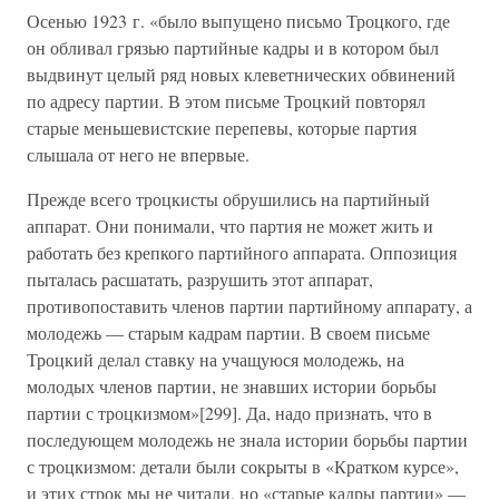
Осенью 1923 г. «было выпущено письмо Троцкого, где
он обливал грязью партийные кадры и в котором был
выдвинут целый ряд новых клеветнических обвинений
по адресу партии. В этом письме Троцкий повторял
старые меньшевистские перепевы, которые партия
слышала от него не впервые.
Прежде всего троцкисты обрушились на партийный
аппарат. Они понимали, что партия не может жить и
работать без крепкого партийного аппарата. Оппозиция
пыталась расшатать, разрушить этот аппарат,
противопоставить членов партии партийному аппарату, а
молодежь — старым кадрам партии. В своем письме
Троцкий делал ставку на учащуюся молодежь, на
молодых членов партии, не знавших истории борьбы
партии с троцкизмом»[299]. Да, надо признать, что в
последующем молодежь не знала истории борьбы партии
с троцкизмом: детали были сокрыты в «Кратком курсе»,
и этих строк мы не читали, но «старые кадры партии» —