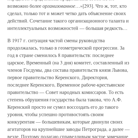
возможно более
организованное
…»[293]. Что ж, тот, кто
сделал, только тот и может четко дать объяснение своих
действий. Сочетание такого организационного таланта и
интеллектуальных возможностей — большая редкость…
В 1917 г. ситуация частой смены руководства
продолжалась, только в геометрической прогрессии. За
год в стране сменилось 8 правительств: последнее
царское, Временный (на 3 дня) комитет, составленный из
членов Госдумы, два состава правительств князя Львова,
первое правительство Керенского, Директория,
последнее Керенского, Временное рабоче-крестьянское
правительство — Совет народных комиссаров. То есть
степень обрушения государства была такова, что А.Ф.
Керенский просто не сумел воссоздать его до такого
уровня, чтобы успешно противостоять своим
конкурентам — большевикам, которые двинули своих
агитаторов на крупнейшие заводы Петрограда, а далее —
везде. Поэтому полагаю справедливым частое замечание