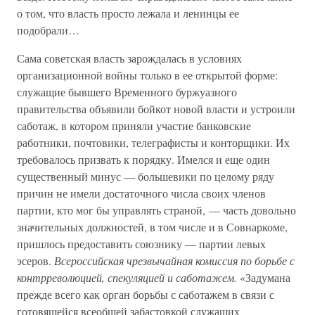
о том, что власть просто лежала и ленинцы ее
подобрали…
Сама советская власть зарождалась в условиях
организационной войны только в ее открытой форме:
служащие бывшего Временного буржуазного
правительства объявили бойкот новой власти и устроили
саботаж, в котором приняли участие банковские
работники, почтовики, телеграфисты и конторщики. Их
требовалось призвать к порядку. Имелся и еще один
существенный минус — большевики по целому ряду
причин не имели достаточного числа своих членов
партии, кто мог бы управлять страной, — часть довольно
значительных должностей, в том числе и в Совнаркоме,
пришлось предоставить союзнику — партии левых
эсеров.
Всероссийская чрезвычайная комиссия по борьбе с
контрреволюцией, спекуляцией и саботажем.
«Задумана
прежде всего как орган борьбы с саботажем в связи с
готовящейся всеобщей забастовкой служащих