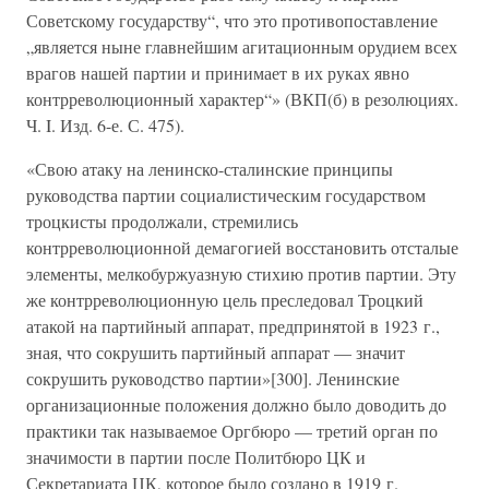
Советскому государству“, что это противопоставление
„является ныне главнейшим агитационным орудием всех
врагов нашей партии и принимает в их руках явно
контрреволюционный характер“» (ВКП(б) в резолюциях.
Ч. I. Изд. 6-е. С. 475).
«Свою атаку на ленинско-сталинские принципы
руководства партии социалистическим государством
троцкисты продолжали, стремились
контрреволюционной демагогией восстановить отсталые
элементы, мелкобуржуазную стихию против партии. Эту
же контрреволюционную цель преследовал Троцкий
атакой на партийный аппарат, предпринятой в 1923 г.,
зная, что сокрушить партийный аппарат — значит
сокрушить руководство партии»[300]. Ленинские
организационные положения должно было доводить до
практики так называемое Оргбюро — третий орган по
значимости в партии после Политбюро ЦК и
Секретариата ЦК, которое было создано в 1919 г.