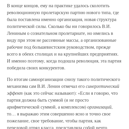
В конце концов, ему на практике удалось сколотить
революционную пролетарскую партию нового типа, где
была поставлена именно организация, новая структура
политической силы. Сколько бы ни говорилось В.И.
Лениным о сознательном пролетариате, но имелись в
виду при этом не рассеянные массы, а организованные
рабочие под большевистским руководством, прежде
всего в обеих столицах и на крупнейших предприятиях.
И именно поэтому, когда подошла революция, эта партия
победила своих конкурентов.
По итогам самоорганизации снизу такого политического
механизма сам В.И. Ленин отмечал его
синергетический
эффект
(как это сейчас называют): «Если я говорю, что
партия должна быть суммой (и не просто
арифметической суммой, а комплексом)
организаций
,
то… я выражаю этим совершенно ясно и точно свое
пожелание, свое требование, чтобы партия, как
передовой отряд класса, представляла собой нечто