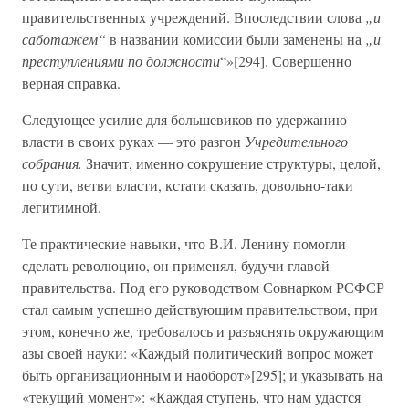
правительственных учреждений. Впоследствии слова
„и
саботажем“
в названии комиссии были заменены на
„и
преступлениями по должности
“»[294]. Совершенно
верная справка.
Следующее усилие для большевиков по удержанию
власти в своих руках — это разгон
Учредительного
собрания.
Значит, именно сокрушение структуры, целой,
по сути, ветви власти, кстати сказать, довольно-таки
легитимной.
Те практические навыки, что В.И. Ленину помогли
сделать революцию, он применял, будучи главой
правительства. Под его руководством Совнарком РСФСР
стал самым успешно действующим правительством, при
этом, конечно же, требовалось и разъяснять окружающим
азы своей науки: «Каждый политический вопрос может
быть организационным и наоборот»[295]; и указывать на
«текущий момент»: «Каждая ступень, что нам удастся