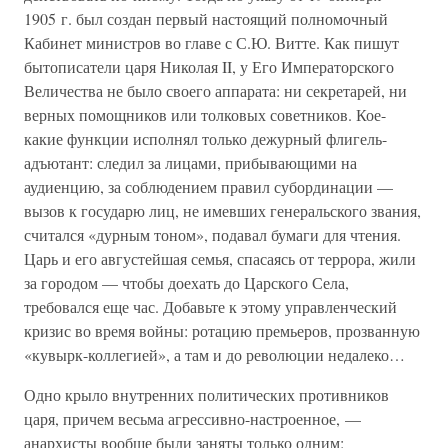
1905 г. был создан первый настоящий полномочный
Кабинет министров во главе с С.Ю. Витте. Как пишут
бытописатели царя Николая II, у Его Императорского
Величества не было своего аппарата: ни секретарей, ни
верных помощников или толковых советников. Кое-
какие функции исполнял только дежурный флигель-
адъютант: следил за лицами, прибывающими на
аудиенцию, за соблюдением правил субординации —
вызов к государю лиц, не имевших генеральского звания,
считался «дурным тоном», подавал бумаги для чтения.
Царь и его августейшая семья, спасаясь от террора, жили
за городом — чтобы доехать до Царского Села,
требовался еще час. Добавьте к этому управленческий
кризис во время войны: ротацию премьеров, прозванную
«кувырк-коллегией», а там и до революции недалеко…
Одно крыло внутренних политических противников
царя, причем весьма агрессивно-настроенное, —
анархисты вообще были заняты только одним: