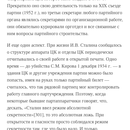
Прекратило оно свою деятельность только на XIX съезде
партии (1952 г.), но третьи секретари любого партийного
органа являлись секретарями по организационной работе,
они обязательно курировали орготдел и все связанные с
ним вопросы партийного строительства.
И еще один аспект. При жизни И.В. Сталина сообщалось
о структуре аппарата ЦК и отделы ЦК периодически
отчитывались о своей работе в открытой печати. Одно
время — до убийства С.М. Кирова 1 декабря 1934 г. — в
здания ЦК и другие учреждения партии можно было
попасть, имея на руках только партийный билет —
считалось, что так рядовой партиец мог контролировать
работу главного партучреждения. Поэтому, когда
некоторые бывшие партаппаратчики говорят, что,
дескать, «Сталин ввел режим абсолютной
секретности»[301], то это абсолютная ложь. При
открытости и гласности просто соблюдался режим
секретности там, где это было надо. И только.