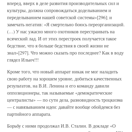
вперед, вверх в деле развития производительных сил и
культуры, должна сопровождаться доделыванием и
переделыванием нашей советской системы»[296]; и
замечать негатив: «Я смертельно боюсь переорганизаций.
(…) У нас ужасно много охотников перестраивать на
всяческий лад. И от этих перестроек получается такое
бедствие, что я больше бедствия в своей жизни не
знал»[297]. Что можно сказать про последнее? Как в воду
глядел Ильич!!!
Кроме того, что новый аппарат никак не мог наладить
свою работу на хорошем уровне, добиться качественных
результатов, на В.И. Ленина и его команду давили
оппозиционеры, так называемые «демократические
централисты» — по сути дела, разновидность троцкизма
— с навязыванием идеи: давайте вообще обойдемся без
партийного аппарата.
Борьбу с ними продолжал И.В. Сталин. В докладе «О