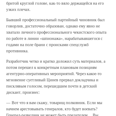
бритой круглой голове, как-то вяло держащейся на его
узких плечах.
Бывший профессиональный партийный чиновник был
говорлив, достаточно образован, однако ему явно не
хватало личного профессионального чекистского опыта
по работе в линии «шпионажа», нарабатывавшегося с
годами на поле брани с происками спецслужб
противника.
Разработчик четко и кратко доложил суть материалов, а
потом перешел к конкретным плановым позициям
агентурно-оперативных мероприятий. Через какое-то
мгновение суетливый Цинев прервал докладчика и
писклявым голосом, перешедшим почти в детский
дискант, произнес:
— Вот что я вам скажу, товарищ полковник. Если мы
начнем арестовывать генералов, кто будет воевать?
Генерал-разведчик не может быть предателем… Вы