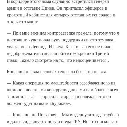
В коридоре этого дома случайно встретился генерал
армии в отставке Цинев. Он пригласил офицеров в
крохотный кабинет для четырех отставных генералов и
открыто заявил:
— При мне военная контрразведка гремела, потому что я
постоянно чувствовал руку поддержки своего земляка,
уважаемого Леонида Ильича. Как только его не стало,
недоброжелатели сделали объектом критики Третий
главк. Тяжело смотреть на то, что недооценивается…
Конечно, правда в словах генерала была, но не вся.
— Какая операция по масштабности разоблаченного из
шпионов военными контрразведчиками вам больше всех
запомнилась? — спросил автор его в надежде, что он
должен будет назвать «Бурбона».
— Конечно, по Полякову… Мы выдернули тогда глубоко
и долго сидевшую занозу из тела ГРУ. Но это нисколько