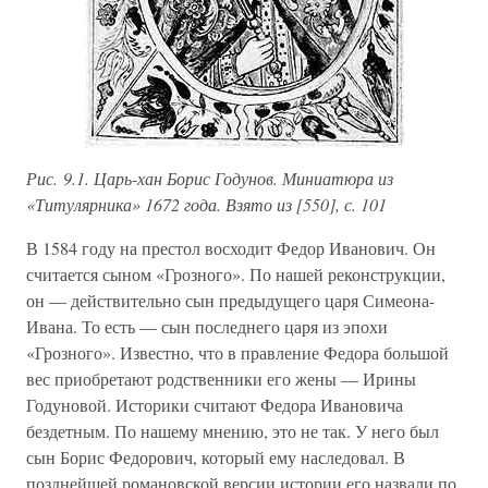
Рис. 9.1. Царь-хан Борис Годунов. Миниатюра из
«Титулярника» 1672 года. Взято из [550], с. 101
В 1584 году на престол восходит Федор Иванович. Он
считается сыном «Грозного». По нашей реконструкции,
он — действительно сын предыдущего царя Симеона-
Ивана. То есть — сын последнего царя из эпохи
«Грозного». Известно, что в правление Федора большой
вес приобретают родственники его жены — Ирины
Годуновой. Историки считают Федора Ивановича
бездетным. По нашему мнению, это не так. У него был
сын Борис Федорович, который ему наследовал. В
позднейшей романовской версии истории его назвали по