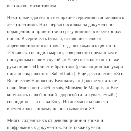
всю жизнь мизантропом.
Некоторые «досье» в этом архиве терпеливо составлялись
десятилетиями. Но с первого взгляда на документ по
обращению и приветствию сразу видишь, в какую эпоху
попал. В серии есть бумаги, оставшиеся еще от
дореволюционного строя. Тогда выражались цветисто:
«Остаюсь, господин маркиз, совершенно преданным и
послушным вашим слугой...» Через несколько лет та же
рука пишет: «Привет и братство» (революционные ухари
писали сокращенно: «Sal. et frat.»). Еще десятилетие: «Его
Величеству Наполеону Великому...» Дальше читать не
надо, будет опять: «Et je suis, Monsieur le Marquis...» Все
кончилось нашей эпохой «дорогой (или «уважаемый»)
господин» — и слава Богу. Но документы нашего
времени здесь никому не показываются{89}.
Много сохранилось от революционной эпохи и
шифрованных документов. Есть также бумаги,