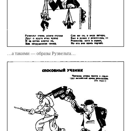
…а такими — образы Рузвельта…