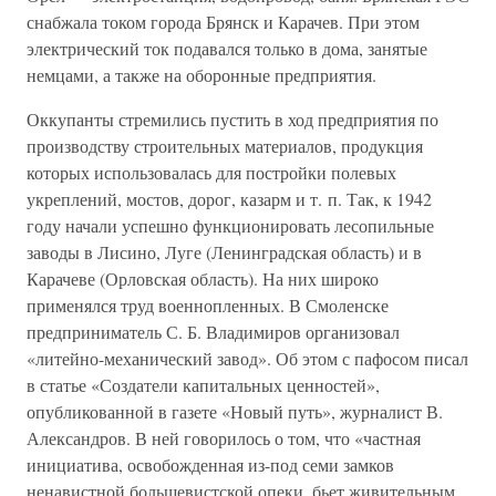
снабжала током города Брянск и Карачев. При этом
электрический ток подавался только в дома, занятые
немцами, а также на оборонные предприятия.
Оккупанты стремились пустить в ход предприятия по
производству строительных материалов, продукция
которых использовалась для постройки полевых
укреплений, мостов, дорог, казарм и т. п. Так, к 1942
году начали успешно функционировать лесопильные
заводы в Лисино, Луге (Ленинградская область) и в
Карачеве (Орловская область). На них широко
применялся труд военнопленных. В Смоленске
предприниматель С. Б. Владимиров организовал
«литейно-механический завод». Об этом с пафосом писал
в статье «Создатели капитальных ценностей»,
опубликованной в газете «Новый путь», журналист В.
Александров. В ней говорилось о том, что «частная
инициатива, освобожденная из-под семи замков
ненавистной большевистской опеки, бьет живительным