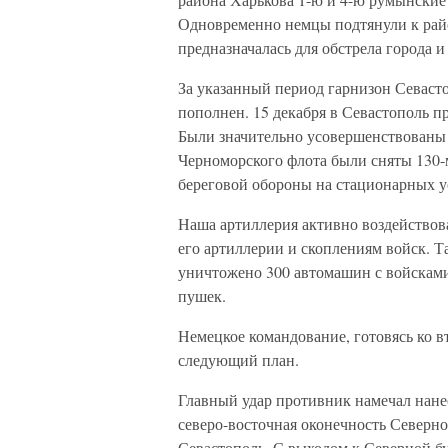
Одновременно немцы подтянули к рай
предназначалась для обстрела города 
За указанный период гарнизон Севаст
пополнен. 15 декабря в Севастополь пр
Были значительно усовершенствованы
Черноморского флота были сняты 130-м
береговой обороны на стационарных у
Наша артиллерия активно воздействов
его артиллерии и скоплениям войск. Та
уничтожено 300 автомашин с войсками 
пушек.
Немецкое командование, готовясь ко 
следующий план.
Главный удар противник намечал нане
северо-восточная оконечность Северн
Севастополь. С выходом к Северной б