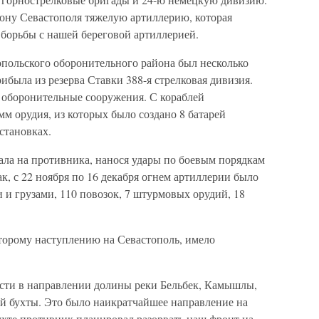
ону Севастополя тяжелую артиллерию, которая
и борьбы с нашей береговой артиллерией.
опольского оборонительного района был несколько
ибыла из резерва Ставки 388-я стрелковая дивизия.
 оборонительные сооружения. С кораблей
м орудия, из которых было создано 8 батарей
становках.
ала на противника, нанося удары по боевым порядкам
к, с 22 ноября по 16 декабря огнем артиллерии было
и грузами, 110 повозок, 7 штурмовых орудий, 18
второму наступлению на Севастополь, имело
сти в направлении долины реки Бельбек, Камышлы,
ой бухты. Это было наикратчайшее направление на
ухте противник планировал разорвать наш фронт на