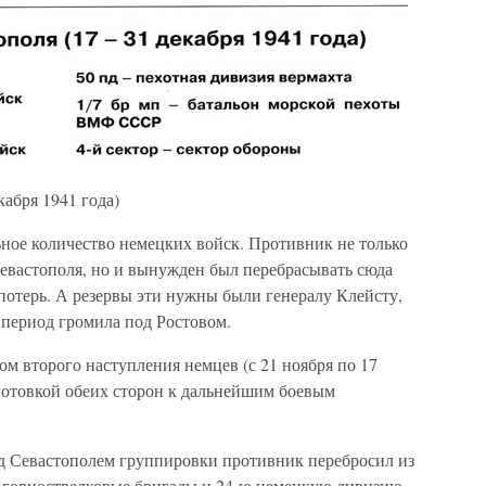
абря 1941 года)
ьное количество немецких войск. Противник не только
Севастополя, но и вынужден был перебрасывать сюда
потерь. А резервы эти нужны были генералу Клейсту,
 период громила под Ростовом.
м второго наступления немцев (с 21 ноября по 17
готовкой обеих сторон к дальнейшим боевым
д Севастополем группировки противник перебросил из
 горнострелковые бригады и 24-ю немецкую дивизию.