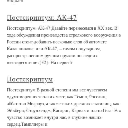
открыто
Постскриптум: АК-47
Постскриптум: АК-47 Давайте перенесемся в ХХ век. В
ходе обсуждения производства стрелкового вооружения в
России стоит добавить несколько слов об автомате
Калашникова, или АК-47, – самом популярном,
распространенном ручном оружии последних
шестидесяти лет{32}. На первый
Постскриптум
Постскриптум В разной степени мы все чувствуем
одухотворенность таких мест, как Темпл, Росслин,
аббатство Мелроуз, а также таких древних святилищ, как
Эйвбери, Стоунхендж, Каслриг, Карнак и плато Гиза. Это
чувство возникает внутри нас, в глубине наших
сердец.Тамплиеры и