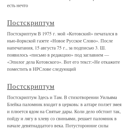
есть нечто
Постскриптум
Постскриптум В 1975 г. мой «Котовский» печатался в
нью-йоркской газете «Новое Русское Слово». После
напечатания, 15 августа 75 г., за подписью 3. Ш.
появилось «письмо в редакцию» под заглавием —
«Эпилог дела Котовского». Вот его текст:«Не откажите
поместить в НРСлове следующий
Постскриптум
Постскриптум Здесь и Там. В стихотворении Уильяма
Блейка паломник входит в церковь: в алтаре ползет змея
и плюется ядом на Святые дары. Коли дело обстоит так,
пойду и лягу в хлеву со свиньями, решает паломник в
начале девятнадцатого века. Потусторонние силы