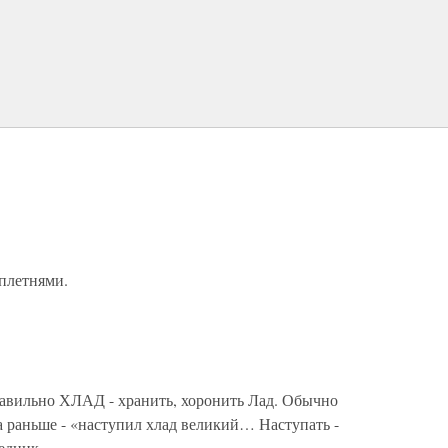
 плетнями.
равильно ХЛАД - хранить, хоронить Лад. Обычно
а раньше - «наступил хлад великий… Наступать -
едник.