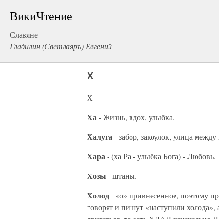
ВикиЧтение
Славяне
Гладилин (Светлаяръ) Евгений
Х
Х
Ха
- Жизнь, вдох, улыбка.
Халуга
- забор, закоулок, улица между
Хара
- (ха Ра - улыбка Бога) - Любовь.
Хозы
- штаны.
Холод
- «о» привнесенное, поэтому п
говорят и пишут «наступили холода», 
двигаться, то есть ХЛАД изначально Л