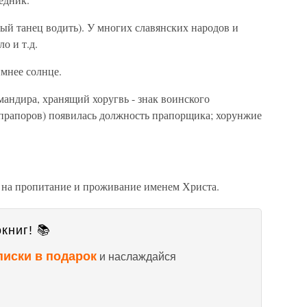
елый танец водить). У многих славянских народов и
о и т.д.
имнее солнце.
мандира, хранящий хоругвь - знак воинского
(прапоров) появилась должность прапорщика; хорунжие
е на пропитание и проживание именем Христа.
книг! 📚
писки в подарок
и наслаждайся