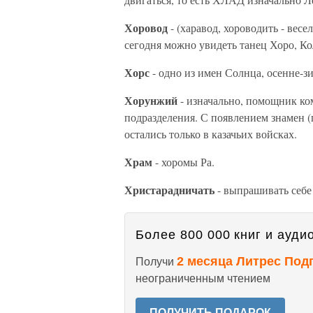
Хоровод
- (харавод, хороводить - вес
сегодня можно увидеть танец Хоро, Кол
Хорс
- одно из имен Солнца, осенне-з
Хорунжий
- изначально, помощник ко
подразделения. С появлением знамен 
остались только в казачьих войсках.
Храм
- хоромы Ра.
Христарадничать
- выпрашивать себ
Более 800 000 книг и аудио
2 месяца Литрес Под
Получи
неограниченным чтением
ПОЛУЧИТЬ ПОДАРОК