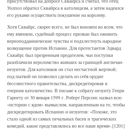
присутствовал на допросе Сквайрса и считал, что отец
Уолпол обратил Сквайрса в католицизм, а затем надеялся
его руками осуществить покушение на королеву.
Хотя Сквайрс, скорее всего, не был виновен во всем, что
ему вменяли, судебный процесс призван был оживить
верноподданнические чувства и подхлестнуть народное
возмущение против Испании. Для протестантов Эдвард
Сквайрс был презренным предателем, чьи поступки
разоблачили вероломство живших за границей англичан-
иезуитов. Для католиков он стал несчастной жертвой;
под пыткой он позволил сделать из себя орудие
бессовестного правительства, дискредитировав и
очернив католичество. В письме к собрату-иезуиту Генри
Гарнету от 30 января 1599 г. Роберт Персонс назвал всю
«историю с ядом» вымыслом, направленным на то, чтобы
дискредитировать Испанию и иезуитов: «Похоже, это
стало одной из самых печальных басен и трагических
комедий, какие представлялись во все наше время».[1201]