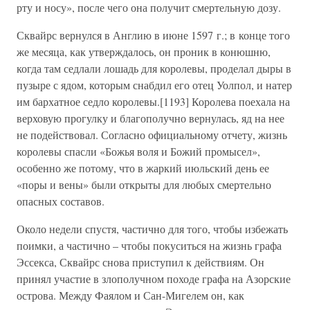
рту и носу», после чего она получит смертельную дозу.
Сквайрс вернулся в Англию в июне 1597 г.; в конце того
же месяца, как утверждалось, он проник в конюшню,
когда там седлали лошадь для королевы, проделал дыры в
пузыре с ядом, которым снабдил его отец Уолпол, и натер
им бархатное седло королевы.[1193] Королева поехала на
верховую прогулку и благополучно вернулась, яд на нее
не подействовал. Согласно официальному отчету, жизнь
королевы спасли «Божья воля и Божий промысел»,
особенно же потому, что в жаркий июльский день ее
«поры и вены» были открыты для любых смертельно
опасных составов.
Около недели спустя, частично для того, чтобы избежать
поимки, а частично – чтобы покуситься на жизнь графа
Эссекса, Сквайрс снова приступил к действиям. Он
принял участие в злополучном походе графа на Азорские
острова. Между Фаялом и Сан-Мигелем он, как