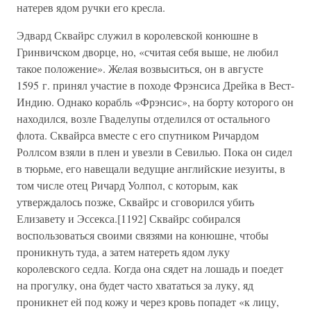
натерев ядом ручки его кресла.
Эдвард Сквайрс служил в королевской конюшне в
Гринвичском дворце, но, «считая себя выше, не любил
такое положение». Желая возвыситься, он в августе
1595 г. принял участие в походе Фрэнсиса Дрейка в Вест-
Индию. Однако корабль «Фрэнсис», на борту которого он
находился, возле Гваделупы отделился от остального
флота. Сквайрса вместе с его спутником Ричардом
Роллсом взяли в плен и увезли в Севилью. Пока он сидел
в тюрьме, его навещали ведущие английские иезуиты, в
том числе отец Ричард Уолпол, с которым, как
утверждалось позже, Сквайрс и сговорился убить
Елизавету и Эссекса.[1192] Сквайрс собирался
воспользоваться своими связями на конюшне, чтобы
проникнуть туда, а затем натереть ядом луку
королевского седла. Когда она сядет на лошадь и поедет
на прогулку, она будет часто хвататься за луку, яд
проникнет ей под кожу и через кровь попадет «к лицу,