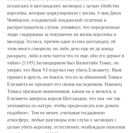
испанских и шотландских заговорах с целью убийства
королевы, которые циркулировали с весны. 4 мая Джон
Чемберлен, плодовитый лондонский сплетник и
распространитель слухов, упомянул, что определенные
люди «задержаны за покушение на жизнь королевы и
милорда Эссекса, причем один из них шотландец; об
этом много говорили, но либо дело еще не до конца
раскрыто, либо в нем таится что-то еще, ибо его держат в
тайне».[1195] Заговорщиком был Валентайн Томас; он
уверял, что Яков VI поручил ему убить Елизавету. Яков
пришел в ярость, он боялся, что из-за обвинений Томаса
Елизавета не признает его своим наследником. Наконец
Томаса признали мошенником, каким он и являлся, и
Елизавета заверила короля Шотландии, что она «не так
злопамятна по натуре, чтобы предполагать или думать
подобное». Тем не менее, учитывая тогдашнюю
атмосферу, любые разговоры или слухи о заговорах с
целью убить королеву, естественно, возбуждали опасения