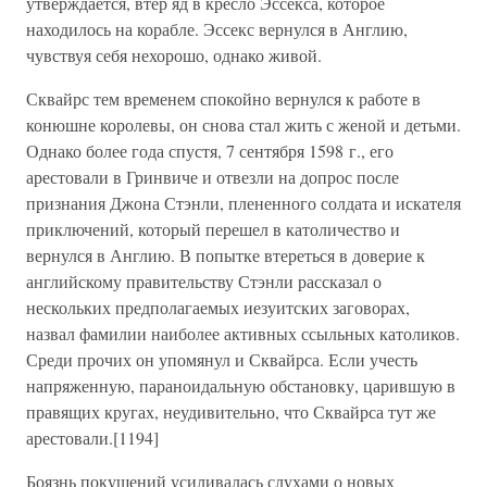
утверждается, втер яд в кресло Эссекса, которое
находилось на корабле. Эссекс вернулся в Англию,
чувствуя себя нехорошо, однако живой.
Сквайрс тем временем спокойно вернулся к работе в
конюшне королевы, он снова стал жить с женой и детьми.
Однако более года спустя, 7 сентября 1598 г., его
арестовали в Гринвиче и отвезли на допрос после
признания Джона Стэнли, плененного солдата и искателя
приключений, который перешел в католичество и
вернулся в Англию. В попытке втереться в доверие к
английскому правительству Стэнли рассказал о
нескольких предполагаемых иезуитских заговорах,
назвал фамилии наиболее активных ссыльных католиков.
Среди прочих он упомянул и Сквайрса. Если учесть
напряженную, параноидальную обстановку, царившую в
правящих кругах, неудивительно, что Сквайрса тут же
арестовали.[1194]
Боязнь покушений усиливалась слухами о новых