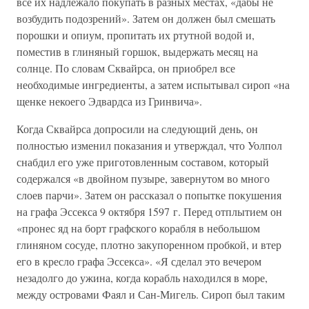
все их надлежало покупать в разных местах, «дабы не
возбудить подозрений». Затем он должен был смешать
порошки и опиум, пропитать их ртутной водой и,
поместив в глиняный горшок, выдержать месяц на
солнце. По словам Сквайрса, он приобрел все
необходимые ингредиенты, а затем испытывал сироп «на
щенке некоего Эдвардса из Гринвича».
Когда Сквайрса допросили на следующий день, он
полностью изменил показания и утверждал, что Уолпол
снабдил его уже приготовленным составом, который
содержался «в двойном пузыре, завернутом во много
слоев парчи». Затем он рассказал о попытке покушения
на графа Эссекса 9 октября 1597 г. Перед отплытием он
«пронес яд на борт графского корабля в небольшом
глиняном сосуде, плотно закупоренном пробкой, и втер
его в кресло графа Эссекса». «Я сделал это вечером
незадолго до ужина, когда корабль находился в море,
между островами Фаял и Сан-Мигель. Сироп был таким