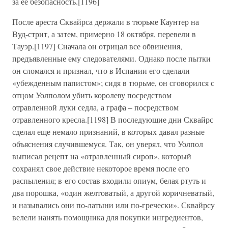
за ее безопасность.[1196]
После ареста Сквайрса держали в тюрьме Каунтер на
Вуд-стрит, а затем, примерно 18 октября, перевели в
Тауэр.[1197] Сначала он отрицал все обвинения,
предъявленные ему следователями. Однако после пытки
он сломался и признал, что в Испании его сделали
«убежденным папистом»; сидя в тюрьме, он сговорился с
отцом Уолполом убить королеву посредством
отравленной луки седла, а графа – посредством
отравленного кресла.[1198] В последующие дни Сквайрс
сделал еще немало признаний, в которых давал разные
объяснения случившемуся. Так, он уверял, что Уолпол
выписал рецепт на «отравленный сироп», который
сохранял свое действие некоторое время после его
распыления; в его состав входили опиум, белая ртуть и
два порошка, «один желтоватый, а другой коричневатый,
и назывались они по-латыни или по-гречески». Сквайрсу
велели нанять помощника для покупки ингредиентов,