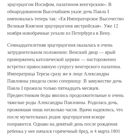
эрцгерцогом Иосифом, палатином венгерским». В
обнародованном Высочайшем указе дочь Павла I
именовалась теперь так: «Ея Императорское Высочество
Великая Княгиня эрцгерцогиня австрийская». Уже 12
ноября новобрачные уехали из Петербурга в Вену.
Семнадцатилетняя эрцгерцогиня оказалась в очень
затруднительном положении: Венский двор — ярый
приверженец католической церкви — настороженно
встретил православную супругу венгерского палатина.
Императрица Тереза сразу же в лице Александры
Павловны увидела свою соперницу. В замужестве дочь
Павла I прожила только пятнадцать месяцев.
Предвестником беды явились продолжительные и очень
тяжелые роды Александры Павловны. Родилась дочь,
прожившая лишь несколько часов. Врачи надеялись, что
после мучительных родов эрцгерцогиня вскоре
поправится. Однако на девятый день после рождения
ребенка у нее начался горячечный бред, и 4 марта 1801