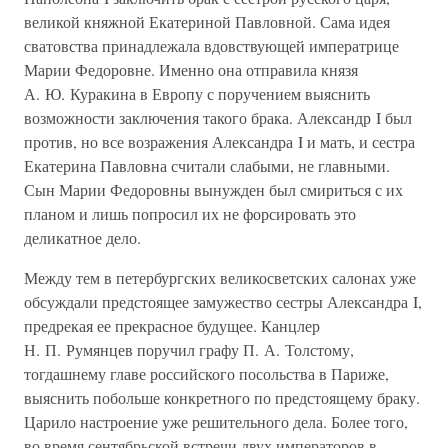
великой княжной Екатериной Павловной. Сама идея
сватовства принадлежала вдовствующей императрице
Марии Федоровне. Именно она отправила князя
А. Ю. Куракина в Европу с поручением выяснить
возможности заключения такого брака. Александр I был
против, но все возражения Александра I и мать, и сестра
Екатерина Павловна считали слабыми, не главными.
Сын Марии Федоровны вынужден был смириться с их
планом и лишь попросил их не форсировать это
деликатное дело.
Между тем в петербургских великосветских салонах уже
обсуждали предстоящее замужество сестры Александра I,
предрекая ее прекрасное будущее. Канцлер
Н. П. Румянцев поручил графу П. А. Толстому,
тогдашнему главе российского посольства в Париже,
выяснить побольше конкретного по предстоящему браку.
Царило настроение уже решительного дела. Более того,
во время сентябрьской встречи двух императоров в