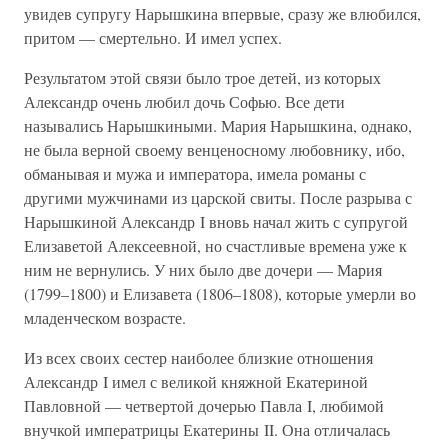
увидев супругу Нарышкина впервые, сразу же влюбился,
притом — смертельно. И имел успех.
Результатом этой связи было трое детей, из которых
Александр очень любил дочь Софью. Все дети
назывались Нарышкиными. Мария Нарышкина, однако,
не была верной своему венценосному любовнику, ибо,
обманывая и мужа и императора, имела романы с
другими мужчинами из царской свиты. После разрыва с
Нарышкиной Александр I вновь начал жить с супругой
Елизаветой Алексеевной, но счастливые времена уже к
ним не вернулись. У них было две дочери — Мария
(1799–1800) и Елизавета (1806–1808), которые умерли во
младенческом возрасте.
Из всех своих сестер наиболее близкие отношения
Александр I имел с великой княжной Екатериной
Павловной — четвертой дочерью Павла I, любимой
внучкой императрицы Екатерины II. Она отличалась