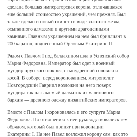
сделана большая императорская корона, отличавшаяся
еще большей стоимостью украшений, чем прежняя. Был
также сделан и новый скипетр в виде золотого жезла,
осыпанного алмазами и другими драгоценными
камнями. Главным украшением на нем был бриллиант в
200 каратов, поднесенный Орловым Екатерине II.
Рядом с Павлом I под балдахином шла в Успенский собор
Мария Федоровна. Император был одет в военный
мундир прусского покроя, с напудренной головою и
косой. В соборе, перед коронованием, митрополит
Новгородский Гавриил возложил на него поверх
мундира так называемый далматик из малинового
бархата — древнюю одежду византийских императоров.
Вместе с Павлом I короновалась и его супруга Мария
Федоровна. По отношению к ней руководствовались тем
обрядом, который был принят при коронации
Екатерины I. На нее Павел возложил корону сам, как это