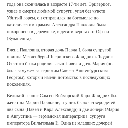
года она скончалась в возрасте 17-ти лет. Эрцгерцог,
узнав о смерти любимой супруги, упал без чувств.
Убитый горем, он отправился на богомолье по
католическим храмам. Александра Павловна была
похоронена в деревушке, в десяти верстах от Офена
(Будапешта).
Елена Павловна, вторая дочь Павла I, была супругой
принца Мекленбург-Шверинского Фридриха-Людвига.
От этого брака родились сын Павел и дочь Мария (она
была замужем за герцогом Саксен-Альтенбургским
Георгом), который имели потомство в последующих
поколениях.
Великий герцог Саксен-Веймарский Карл-Фридрих был
женат на Марии Павловне, и у них было четверо детей:
два сына (Павел и Карл-Александр) и две дочери (Мария
и Августина — германская императрица, супруга
императора Вильгельма I). Одна из младших дочерей