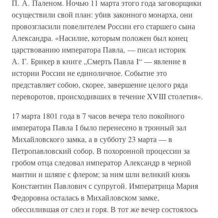
П. А. Паленом. Ночью 11 марта этого года заговорщики
осуществили свой план: убив законного монарха, они
провозгласили повелителем России его старшего сына
Александра. «Насилие, которым положен был конец
царствованию императора Павла, — писал историк
А. Г. Брикер в книге „Смерть Павла I“ — явление в
истории России не единоличное. Событие это
представляет собою, скорее, завершение целого ряда
переворотов, происходивших в течение XVIII столетия».
17 марта 1801 года в 7 часов вечера тело покойного
императора Павла I было перенесено в тронный зал
Михайловского замка, а в субботу 23 марта — в
Петропавловский собор. В похоронной процессии за
гробом отца следовал император Александр в черной
мантии и шляпе с флером; за ним шли великий князь
Константин Павлович с супругой. Императрица Мария
Федоровна осталась в Михайловском замке,
обессилившая от слез и горя. В тот же вечер состоялось