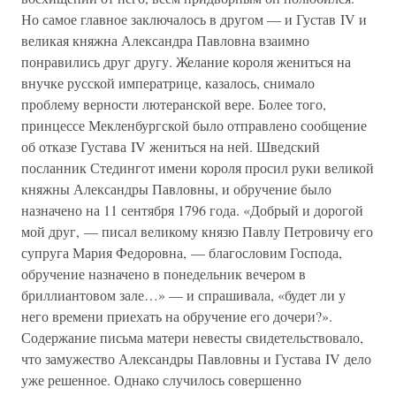
Но самое главное заключалось в другом — и Густав IV и
великая княжна Александра Павловна взаимно
понравились друг другу. Желание короля жениться на
внучке русской императрице, казалось, снимало
проблему верности лютеранской вере. Более того,
принцессе Мекленбургской было отправлено сообщение
об отказе Густава IV жениться на ней. Шведский
посланник Стедингот имени короля просил руки великой
княжны Александры Павловны, и обручение было
назначено на 11 сентября 1796 года. «Добрый и дорогой
мой друг, — писал великому князю Павлу Петровичу его
супруга Мария Федоровна, — благословим Господа,
обручение назначено в понедельник вечером в
бриллиантовом зале…» — и спрашивала, «будет ли у
него времени приехать на обручение его дочери?».
Содержание письма матери невесты свидетельствовало,
что замужество Александры Павловны и Густава IV дело
уже решенное. Однако случилось совершенно