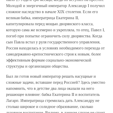
Молодой и энергичный император Александр I получил
сложное наследство в начале XIX столетия. Если его
великая бабка, императрица Екатерина II,
капитулировала перед мощью дворянского класса,
которую сама же всемерно и укрепляла, то отец, Павел I,
погиб при попытке ограничить силу дворянства. Когда
сын Павла встал у руля государственного управления,
Россия находилась в условиях необходимого перехода от
самодержавно-крепостнического строя к новым, более
эффективным формам социально-экономической
структуры и организации общества.
Был ли готов новый император решать насущные и
сложные задачи, вставшие перед Россией? Здесь уместно
напомнить, что в детстве два лица оказали на него
решающее влияние: бабка Екатерина II и воспитатель
Лагарп. Императрица стремилась дать Александру не
столько широкое и солидное образование, сколько
духовное воспитание. Видимо, в данном случае не стоит