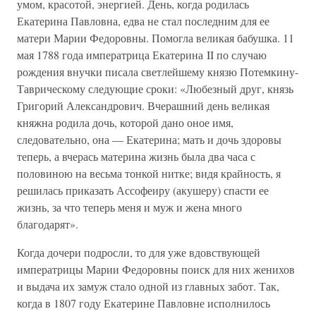
умом, красотой, энергией. День, когда родилась
Екатерина Павловна, едва не стал последним для ее
матери Марии Федоровны. Помогла великая бабушка. 11
мая 1788 года императрица Екатерина II по случаю
рождения внучки писала светлейшему князю Потемкину-
Таврическому следующие сроки: «Любезный друг, князь
Григорий Александрович. Вчерашний день великая
княжна родила дочь, которой дано оное имя,
следовательно, она — Екатерина; мать и дочь здоровы
теперь, а вчерась материна жизнь была два часа с
половиною на весьма тонкой нитке; видя крайность, я
решилась приказать Ассофеиру (акушеру) спасти ее
жизнь, за что теперь меня и муж и жена много
благодарят».
Когда дочери подросли, то для уже вдовствующей
императрицы Марии Федоровны поиск для них женихов
и выдача их замуж стало одной из главных забот. Так,
когда в 1807 году Екатерине Павловне исполнилось