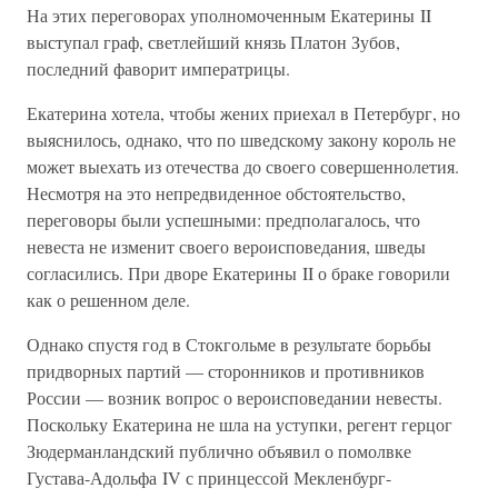
На этих переговорах уполномоченным Екатерины II
выступал граф, светлейший князь Платон Зубов,
последний фаворит императрицы.
Екатерина хотела, чтобы жених приехал в Петербург, но
выяснилось, однако, что по шведскому закону король не
может выехать из отечества до своего совершеннолетия.
Несмотря на это непредвиденное обстоятельство,
переговоры были успешными: предполагалось, что
невеста не изменит своего вероисповедания, шведы
согласились. При дворе Екатерины II о браке говорили
как о решенном деле.
Однако спустя год в Стокгольме в результате борьбы
придворных партий — сторонников и противников
России — возник вопрос о вероисповедании невесты.
Поскольку Екатерина не шла на уступки, регент герцог
Зюдерманландский публично объявил о помолвке
Густава-Адольфа IV с принцессой Мекленбург-