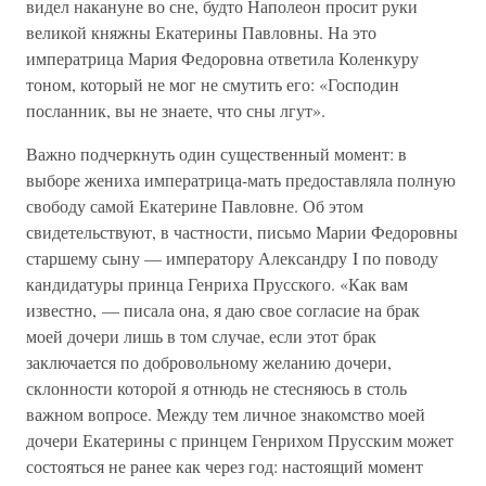
видел накануне во сне, будто Наполеон просит руки
великой княжны Екатерины Павловны. На это
императрица Мария Федоровна ответила Коленкуру
тоном, который не мог не смутить его: «Господин
посланник, вы не знаете, что сны лгут».
Важно подчеркнуть один существенный момент: в
выборе жениха императрица-мать предоставляла полную
свободу самой Екатерине Павловне. Об этом
свидетельствуют, в частности, письмо Марии Федоровны
старшему сыну — императору Александру I по поводу
кандидатуры принца Генриха Прусского. «Как вам
известно, — писала она, я даю свое согласие на брак
моей дочери лишь в том случае, если этот брак
заключается по добровольному желанию дочери,
склонности которой я отнюдь не стесняюсь в столь
важном вопросе. Между тем личное знакомство моей
дочери Екатерины с принцем Генрихом Прусским может
состояться не ранее как через год: настоящий момент