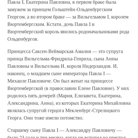
Павла I, Екатерина Павловна, в первом браке была
замужем за принцем Гольштейн-Ольденбургским
Георгом, а во втором браке — за Вильгельмом I, королем
Вюртембергским. Кстати, дочь Павла I и
Вюртембергский король явились родоначальниками рода
Ольденбургов.
Принцесса Саксен-Веймарская Амалия — это супруга
принца Вильгельма-Фридриха-Генриха, сына Анны
Павловны и Вильгельма И, короля Нидерландов. И,
наконец, о младшем сыне императора Павла I —
Михаиле Павловиче. Он был женат на принцессе
Вюртембергской (в православии Елене Павловне). У них
родилось пять дочерей (Мария, Елизавета, Екатерина,
Александрина, Анна), из которых Екатерина Михайловна
являлась супругой герцога Мекленбург-Стрелицкого
Георга. Они тоже имели потомство.
Старшему сыну Павла I — Александру Павловичу —
было 23 года и три месяца, когда он вступил на престол.