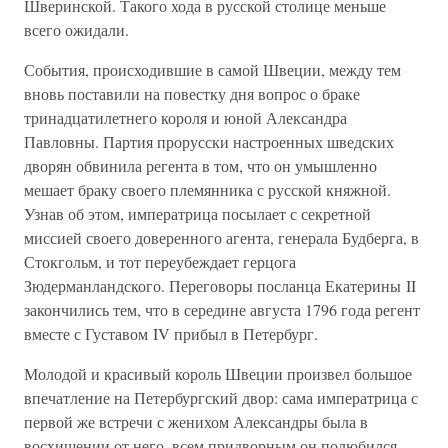
Шверинской. Такого хода в русской столице меньше
всего ожидали.
События, происходившие в самой Швеции, между тем
вновь поставили на повестку дня вопрос о браке
тринадцатилетнего короля и юной Александра
Павловны. Партия прорусски настроенных шведских
дворян обвинила регента в том, что он умышленно
мешает браку своего племянника с русской княжной.
Узнав об этом, императрица посылает с секретной
миссией своего доверенного агента, генерала Будберга, в
Стокгольм, и тот переубеждает герцога
Зюдерманландского. Переговоры посланца Екатерины II
закончились тем, что в середине августа 1796 года регент
вместе с Густавом IV прибыл в Петербург.
Молодой и красивый король Швеции произвел большое
впечатление на Петербургский двор: сама императрица с
первой же встречи с женихом Александры была в
восхищении от него, всем придворным он полюбился.