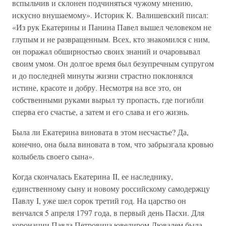
вспыльчив и склонен подчиняться чужому мнению,
искусно внушаемому». Историк К. Валишевский писал:
«Из рук Екатерины и Панина Павел вышел человеком не
глупым и не развращенным. Всех, кто знакомился с ним,
он поражал обширностью своих знаний и очаровывал
своим умом. Он долгое время был безупречным супругом
и до последней минуты жизни страстно поклонялся
истине, красоте и добру. Несмотря на все это, он
собственными руками вырыл ту пропасть, где погибли
сперва его счастье, а затем и его слава и его жизнь.
Была ли Екатерина виновата в этом несчастье? Да,
конечно, она была виновата в том, что забрызгала кровью
колыбель своего сына».
Когда скончалась Екатерина II, ее наследнику,
единственному сыну и новому российскому самодержцу
Павлу I, уже шел сорок третий год. На царство он
венчался 5 апреля 1797 года, в первый день Пасхи. Для
коронации Павла Петровича ювелиром Дювалем была