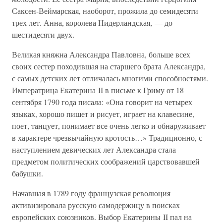
Саксен-Веймарская, наоборот, прожила до семидесяти
трех лет. Анна, королева Нидерландская, — до
шестидесяти двух.
Великая княжна Александра Павловна, больше всех
своих сестер походившая на старшего брата Александра,
с самых детских лет отличалась многими способностями.
Императрица Екатерина II в письме к Гриму от 18
сентября 1790 года писала: «Она говорит на четырех
языках, хорошо пишет и рисует, играет на клавесине,
поет, танцует, понимает все очень легко и обнаруживает
в характере чрезвычайную кротость…» Традиционно, с
наступлением девических лет Александра стала
предметом политических соображений царствовавшей
бабушки.
Начавшая в 1789 году французская революция
активизировала русскую самодержицу в поисках
европейских союзников. Выбор Екатерины II пал на