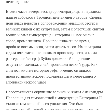
неожиданное.
В семь часов вечера весь двор императрицы в парадном
платье собрался в Тронном зале Зимнего дворца. Сперва
появилась невеста в сопровождении младших сестер и
великих князей с их супругами, затем с блестящей свитой
вошла и сама императрица Екатерина II. Все были в
сборе, кроме жениха. Прошло назначенное время,
пробило восемь часов, затем девять часов. Императрица
ждала пять часов, не понимая происходящего, и когда
растерявшийся граф Зубов доложил ей о причине
отсутствия жениха, с ней произошел легкий удар. Как
считают многие историографы, именно он явился
предвестником вскоре последовавшего смертельного
апоплексического удара.
Несостоявшееся обручение великой княжны Александры
Павловны для самовластной императрицы Екатерины II
стало актом величайшего унижения. Это был
единственный случай, когда она не смогла осуществить