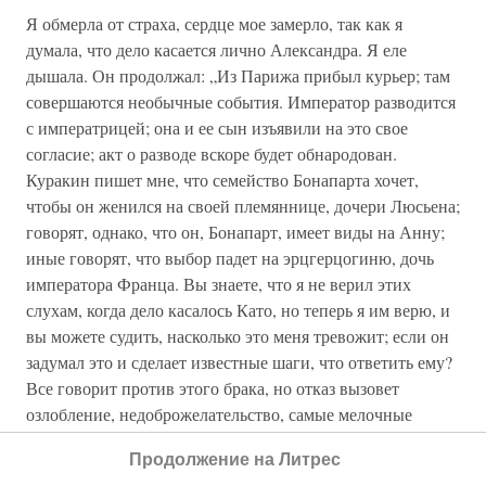
Я обмерла от страха, сердце мое замерло, так как я
думала, что дело касается лично Александра. Я еле
дышала. Он продолжал: „Из Парижа прибыл курьер; там
совершаются необычные события. Император разводится
с императрицей; она и ее сын изъявили на это свое
согласие; акт о разводе вскоре будет обнародован.
Куракин пишет мне, что семейство Бонапарта хочет,
чтобы он женился на своей племяннице, дочери Люсьена;
говорят, однако, что он, Бонапарт, имеет виды на Анну;
иные говорят, что выбор падет на эрцгерцогиню, дочь
императора Франца. Вы знаете, что я не верил этих
слухам, когда дело касалось Като, но теперь я им верю, и
вы можете судить, насколько это меня тревожит; если он
задумал это и сделает известные шаги, что ответить ему?
Все говорит против этого брака, но отказ вызовет
озлобление, недоброжелательство, самые мелочные
придирки, ибо нужно знать человека, который будет нами
Продолжение на Литрес
оскорблен. Если его выбор падет на эрцгерцогиню, то он