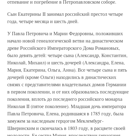
отпевание и погребение в Петропавловском соборе.
Сын Екатерины II занимал российский престол четыре
года, четыре месяца и шесть дней.
У Павла Петровича и Марии Федоровны, положивших
начало новой генеалогической ветви на династическом
древе Российского Императорского Дома Романовых,
было девять детей: четыре сына (Александр, Константин,
Николай, Михаил) и шесть дочерей (Александра, Елена,
Мария, Екатерина, Ольга, Анна). Все четыре сына и пять
дочерей (кроме Ольги) находились в династических
связях с представителями владетельных домов Германии
в первом поколении, и от них образовались последующие
поколения, вплоть до последнего российского монарха
Николая II (пятое поколение). Младшая дочь императора
Павла Петровича, Елена, родившаяся в 1785 году, была
замужем за наследным герцогом Меклембург-
Шверинским и скончалась в 1803 году, в расцвете своей
молодости. Ее сестра Мария, впоследствии герцогиня