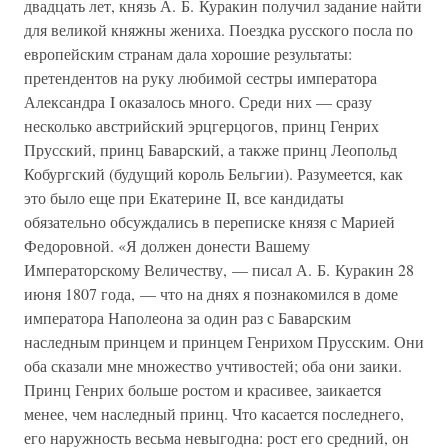
двадцать лет, князь А. Б. Куракин получил задание найти
для великой княжны жениха. Поездка русского посла по
европейским странам дала хорошие результаты:
претендентов на руку любимой сестры императора
Александра I оказалось много. Среди них — сразу
несколько австрийский эрцгерцогов, принц Генрих
Прусский, принц Баварский, а также принц Леопольд
Кобургский (будущий король Бельгии). Разумеется, как
это было еще при Екатерине II, все кандидаты
обязательно обсуждались в переписке князя с Марией
Федоровной. «Я должен донести Вашему
Императорскому Величеству, — писал А. Б. Куракин 28
июня 1807 года, — что на днях я познакомился в доме
императора Наполеона за один раз с Баварским
наследным принцем и принцем Генрихом Прусским. Они
оба сказали мне множество учтивостей; оба они заики.
Принц Генрих больше ростом и красивее, заикается
менее, чем наследный принц. Что касается последнего,
его наружность весьма невыгодна: рост его средний, он