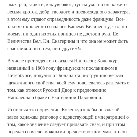
рыж, ряб, заика и, как уверяют, туг на ухо, но он, кажется,
весьма кроток, добр, твердого и превосходного характера;
в этом ему отдают справедливость даже французы. Все-
таки я откровенно сознаюсь Вашему Величеству, что, по-
моему, ни один из этих принцев не достоин руки Ее
Величества Вел. Кн. Екатерины и что она не может быть
счастливой ни с тем, ни с другим!»
В числе претендентов оказался Наполеон; Коленкур,
названный в 1808 году французским посланником в
Петербурге, получил от Бонапарта инструкцию весьма
щекотливого свойства, коей ему повелевалось разведать о
том, как отнесся Русский Двор к предложению
Наполеона о браке с Екатериной Павловной.
Исполняя это поручение, Коленкур как бы невзначай
завел однажды разговор с вдовствующей императрицей о
том, какое значение следует придавать снам, и при этом
передал со всевозможными предосторожностями, что он