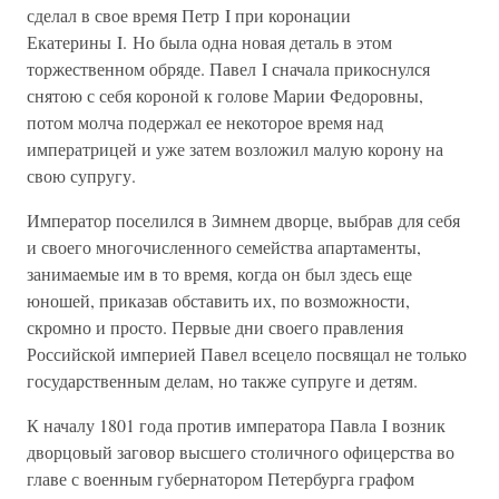
сделал в свое время Петр I при коронации
Екатерины I. Но была одна новая деталь в этом
торжественном обряде. Павел I сначала прикоснулся
снятою с себя короной к голове Марии Федоровны,
потом молча подержал ее некоторое время над
императрицей и уже затем возложил малую корону на
свою супругу.
Император поселился в Зимнем дворце, выбрав для себя
и своего многочисленного семейства апартаменты,
занимаемые им в то время, когда он был здесь еще
юношей, приказав обставить их, по возможности,
скромно и просто. Первые дни своего правления
Российской империей Павел всецело посвящал не только
государственным делам, но также супруге и детям.
К началу 1801 года против императора Павла I возник
дворцовый заговор высшего столичного офицерства во
главе с военным губернатором Петербурга графом