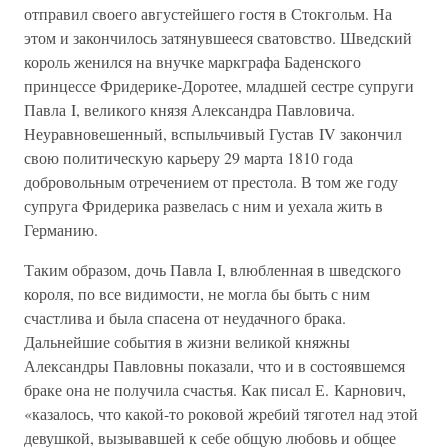
отправил своего августейшего гостя в Стокгольм. На
этом и закончилось затянувшееся сватовство. Шведский
король женился на внучке маркграфа Баденского
принцессе Фридерике-Доротее, младшей сестре супруги
Павла I, великого князя Александра Павловича.
Неуравновешенный, вспыльчивый Густав IV закончил
свою политическую карьеру 29 марта 1810 года
добровольным отречением от престола. В том же году
супруга Фридерика развелась с ним и уехала жить в
Германию.
Таким образом, дочь Павла I, влюбленная в шведского
короля, по все видимости, не могла бы быть с ним
счастлива и была спасена от неудачного брака.
Дальнейшие события в жизни великой княжны
Александры Павловны показали, что и в состоявшемся
браке она не получила счастья. Как писал Е. Карнович,
«казалось, что какой-то роковой жребий тяготел над этой
девушкой, вызывавшей к себе общую любовь и общее