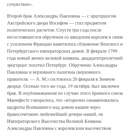
сочувствие».
Второй брак Александры Павловны — с эрцгерцогом
Австрийского двора Иосифом — стал предметом
политических расчетов. Спустя три года после
несостоявшегося обручения со шведским королем в связи
с усилением Франции наметилось сближение Венского и
Петербургского императорских домов. В феврале 1799
года новый жених великой княжны, двадцатитрехлетний
эрцгерцог посетил Петербург. Обручение Александры
Павловны и верховного палатина (верховного
правителя. — А. М.) состоялось 20 февраля в Зимнем
дворце. Осенью того же года, 19 октября, был заключен
брак. В опубликованном по случаю этого брачного союза
Манифесте говорилось, что «вторично ознаменовались
щедроты Всевышнего над домом нашим через
бракосочетание любезнейшей дочери нашей, ея
Императорского Высочества Великой Княжны
Александры Павловны с королевским высочеством