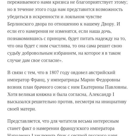
переживаемого нами кризиса не благоприятствует этому;
но в течение этого года нам представится возможность
убедиться в искренности и лояльном чувстве
Берлинского двора по отношению к нашему Двору. И
если его намерения не изменятся, если наша дочь,
познакомившись с принцем, будет питать надежду на то,
что она будет с ним счастлива, то она сама решит свою
судьбу добровольным избранием, на которое я в таком
случае дам свое согласие».
В связи с тем, что в 1807 году овдовел австрийский
император Франц, у императрицы Марии Федоровны
возник план брачного союза с ним Екатерины Павловны.
Хотя великая княжна и была согласна, Александр I
высказался решительно против, несмотря на инициативу
своей матери.
Представляется, что для читателя весьма интересным
станет факт о намерении французского императора
Наполеона I заключить брак с сестрой русского царя,