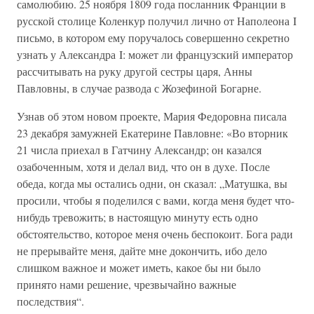
самолюбию. 25 ноября 1809 года посланник Франции в
русской столице Коленкур получил лично от Наполеона I
письмо, в котором ему поручалось совершенно секретно
узнать у Александра I: может ли французский император
рассчитывать на руку другой сестры царя, Анны
Павловны, в случае развода с Жозефиной Богарне.
Узнав об этом новом проекте, Мария Федоровна писала
23 декабря замужней Екатерине Павловне: «Во вторник
21 числа приехал в Гатчину Александр; он казался
озабоченным, хотя и делал вид, что он в духе. После
обеда, когда мы остались одни, он сказал: „Матушка, вы
просили, чтобы я поделился с вами, когда меня будет что-
нибудь тревожить; в настоящую минуту есть одно
обстоятельство, которое меня очень беспокоит. Бога ради
не прерывайте меня, дайте мне докончить, ибо дело
слишком важное и может иметь, какое бы ни было
принято нами решение, чрезвычайно важные
последствия“.