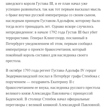
шведского короля Густава III, и ее план начал уже
успешно развиваться, так как тот первым высказал мысль
о браке внучки русской императрицы со своим сыном,
наследным принцем Густавом-Адольфом, которому было
тогда всего тринадцать лет. Однако вскоре случилось
непредвиденное: в начале 1792 года Густав III был убит
террористами. Генерал Клингспорр, посланный в
Петербурге уведомлением об этом, первым сообщил
императрице о проекте бракосочетания, который
покойный король составил для наследника своего
престола.
В октябре 1793 года регент Густава-Адольфа IV герцог
Зюдерманландский послал в Петербург графа Стенбока с
поручением — поздравить Екатерину II с
бракосочетанием ее внука, наследника русского престола
великого князя Александра Павловича с принцессой
Баденской. В столице Стенбок начал официальные
переговоры с великой княжной Александрой Павловной.