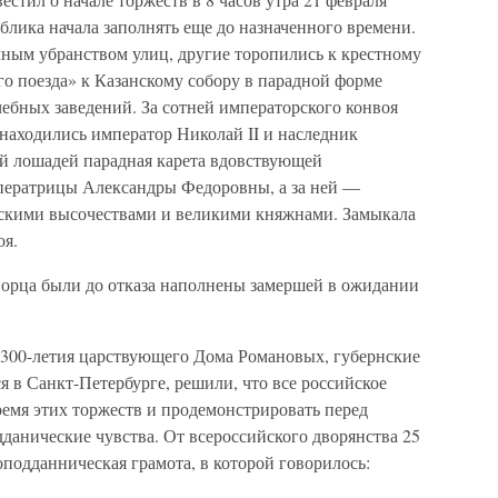
ублика начала заполнять еще до назначенного времени.
ным убранством улиц, другие торопились к крестному
о поезда» к Казанскому собору в парадной форме
ебных заведений. За сотней императорского конвоя
находились император Николай II и наследник
ой лошадей парадная карета вдовствующей
ератрицы Александры Федоровны, а за ней —
рскими высочествами и великими княжнами. Замыкала
оя.
ворца были до отказа наполнены замершей в ожидании
 300-летия царствующего Дома Романовых, губернские
я в Санкт-Петербурге, решили, что все российское
ремя этих торжеств и продемонстрировать перед
данические чувства. От всероссийского дворянства 25
подданническая грамота, в которой говорилось: