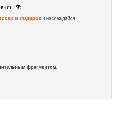
книг! 📚
писки в подарок
и наслаждайся
омительным фрагментом.