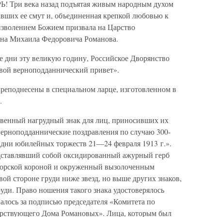
и века назад подъятая живым народным духом
завших ее смут и, объединенная крепкой любовью к
 изволением Божием призвала на Царство
ина Михаила Федоровича Романова.
 дни эту великую годину, Российское Дворянство
ой верноподданнический привет».
реподнесены в специальном ларце, изготовленном в
.
твенный нагрудный знак для лиц, приносивших их
ерноподданнические поздравления по случаю 300-
 дни юбилейных торжеств 21—24 февраля 1913 г.».
дставлявший собой оксидированный ажурный герб
торской короной и окруженный вызолоченным
вой стороне груди ниже звезд, но выше других знаков,
руди. Право ношения такого знака удостоверялось
алось за подписью председателя «Комитета по
арствующего Дома Романовых». Лица, которым был