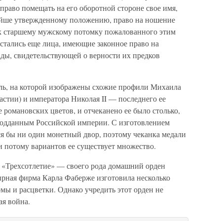
право помещать на его оборотной стороне свое имя,
айше утвержденному положению, право на ношение
у к старшему мужскому потомку пожалованного этим
остались еще лица, имеющие законное право на
ады, свидетельствующей о верности их предков
аль, на которой изображены схожие профили Михаила
стии) и императора Николая II — последнего ее
е романовских цветов, и отчеканено ее было столько,
 подданным Российской империи. С изготовлением
ся бы ни один монетный двор, поэтому чеканка медали
и потому вариантов ее существует множество.
н «Трехсотлетие» — своего рода домашний орден
рная фирма Карла Фаберже изготовила несколько
мы и расцветки. Однако учредить этот орден не
ая война.