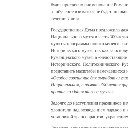
будет присвоено наименование Романов
за обучение взиматься не будет, но ок
течение 7 лет».
Государственная Дума предложила даж
Национального музея в честь 300-лет
пункты программы нового музея в зна
Исторического музея, так как за основ
Румянцевского музея, а «недостающие 
Исторического, Политехнического, Ру
представить масштабы намечавшихся и
«Особое совещание для выработки гла
Национальном, в память 300-летия ца
против создания такого музея.»
Задолго до наступления праздников на
хлопотали над возведением ларьков и 
установкой транспарантов, украшени
Двадцать один пушечный выстрел возве