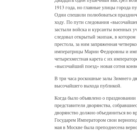
1913 года, но главные улицы города п
Одни спешили полюбоваться празднич
ходу. По пути следования «высочайшег
застыли войска и курсанты военных уч
следовал открытый экипаж, в котором 
престола, за ним запряженная четверк
императрицы Марии Федоровны и имп
четырехместная карета с их императо
«высочайший поезд» новая сотня конв
В три часа роскошные залы Зимнего д
высочайшего выхода публикой.
Когда было объявлено о праздновании
представители дворянства, собравшиес
дворянство должно объединиться во в
Государем Императором свои вернопод
мая в Москве была преподнесена верно