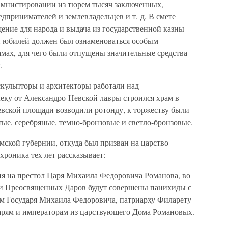
амнистировании из тюрем тысяч заключенных,
дпринимателей и землевладельцев и т. д. В смете
ение для народа и выдача из государственной казны
 юбилей должен был ознаменоваться особым
амах, для чего были отпущены значительные средства
.
скульпторы и архитекторы работали над
ку от Александро-Невской лавры строился храм в
евской площади возводили ротонду, к торжеству были
е, серебряные, темно-бронзовые и светло-бронзовые.
мской губернии, откуда был призван на царство
роника тех лет рассказывает:
ия на престол Царя Михаила Федоровича Романова, во
ии Преосвященных Даров будут совершены панихиды с
м Государя Михаила Федоровича, патриарху Филарету
арям и императорам из царствующего Дома Романовых.