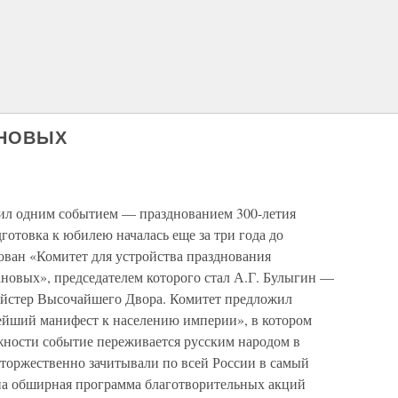
АНОВЫХ
жил одним событием — празднованием 300-летия
отовка к юбилею началась еще за три года до
ован «Комитет для устройства празднования
новых», председателем которого стал А.Г. Булыгин —
ейстер Высочайшего Двора. Комитет предложил
ейший манифест к населению империи», в котором
ажности событие переживается русским народом в
 торжественно зачитывали по всей России в самый
на обширная программа благотворительных акций