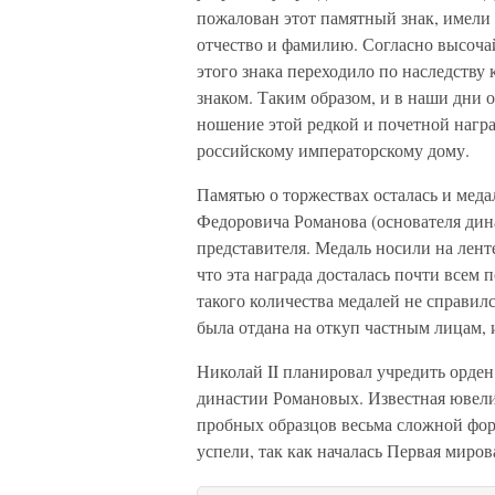
пожалован этот памятный знак, имели 
отчество и фамилию. Согласно высоч
этого знака переходило по наследств
знаком. Таким образом, и в наши дни 
ношение этой редкой и почетной нагр
российскому императорскому дому.
Памятью о торжествах осталась и мед
Федоровича Романова (основателя дина
представителя. Медаль носили на лент
что эта награда досталась почти всем
такого количества медалей не справил
была отдана на откуп частным лицам, 
Николай II планировал учредить орде
династии Романовых. Известная ювели
пробных образцов весьма сложной фор
успели, так как началась Первая миров