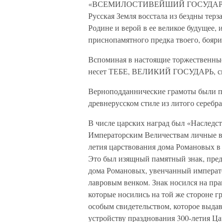
«ВСЕМИЛОСТИВЕЙШИЙ ГОСУДАРЬ! Тр
Русская Земля восстала из бездны тер
Родине и верой в ее великое будущее,
приснопамятного предка твоего, бояр
Вспоминая в настоящие торжественные
несет ТЕБЕ, ВЕЛИКИЙ ГОСУДАРЬ, св
Верноподданнические грамоты были п
древнерусском стиле из литого серебра
В числе царских наград был «Наследс
Императорским Величествам личные в
летия царствования дома Романовых в
Это был изящный памятный знак, пре
дома Романовых, увенчанный импера
лавровым венком. Знак носился на пра
которые носились на той же стороне г
особым свидетельством, которое выдав
устройству празднования 300-летия Ц