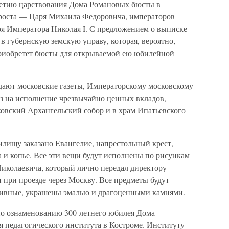
летию царствования Дома Романовых бюсты в
 роста — Царя Михаила Федоровича, императоров
аря Императора Николая I. С предложением о выписке
 губернскую земскую управу, которая, вероятно,
приобретет бюсты для открываемой ею юбилейной
дают московские газеты, Императорскому московскому
з на исполнение чрезвычайно ценных вкладов,
овский Архангельский собор и в храм Ипатьевского
илищу заказано Евангелие, напрестольный крест,
а и копье. Все эти вещи будут исполнены по рисункам
Николаевича, который лично передал директору
 при проезде через Москву. Все предметы будут
сивные, украшены эмалью и драгоценными камнями.
по ознаменованию 300-летнего юбилея Дома
 педагогического института в Костроме. Институту