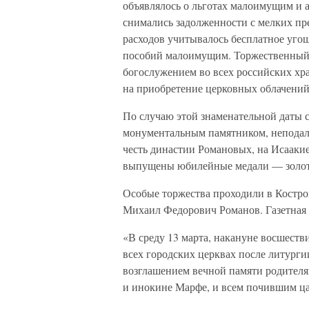
объявлялось о льготах малоимущим и 
снимались задолженности с мелких пре
расходов учитывалось бесплатное угощ
пособий малоимущим. Торжественный
богослужением во всех российских хр
на приобретение церковных облачений
По случаю этой знаменательной даты 
монументальным памятником, неподале
честь династии Романовых, на Исааки
выпущены юбилейные медали — золоты
Особые торжества проходили в Костро
Михаил Федорович Романов. Газетная х
«В среду 13 марта, накануне восшеств
всех городских церквах после литург
возглашением вечной памяти родителя
и инокине Марфе, и всем почившим ц