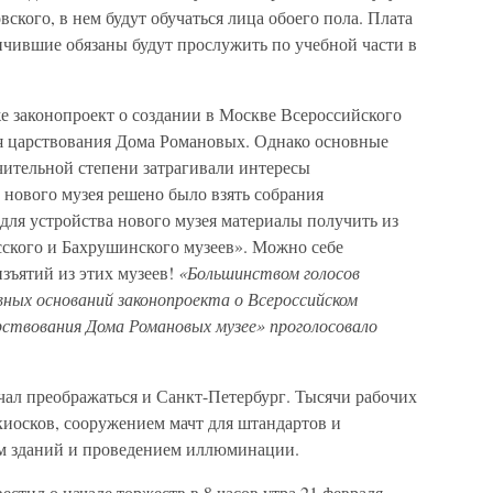
ского, в нем будут обучаться лица обоего пола. Плата
ончившие обязаны будут прослужить по учебной части в
е законопроект о создании в Москве Всероссийского
ия царствования Дома Романовых. Однако основные
чительной степени затрагивали интересы
у нового музея решено было взять собрания
для устройства нового музея материалы получить из
сского и Бахрушинского музеев». Можно себе
зъятий из этих музеев!
«Большинством голосов
вных оснований законопроекта о Всероссийском
рствования Дома Романовых музее» проголосовало
чал преображаться и Санкт-Петербург. Тысячи рабочих
киосков, сооружением мачт для штандартов и
ем зданий и проведением иллюминации.
стил о начале торжеств в 8 часов утра 21 февраля