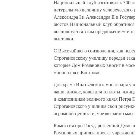
Национальный клуб изготовил к 300-
натуральную величину человеческого
Александра I и Александра II и Госуд
бюстов Национальный клуб обратился в
воспользуется этим предложением и 
выставки.
С Высочайшего соизволения, как пере
Строгановскому училищу передан зака
которые Дом Романовых вносит в моск
монастыря в Костроме.
Для храма Ипатьевского монастыря уч
чаши, дискос, ковш для теплоты, лжиц
и композициям великого князя Петра 
Строгановского училища свои рисунки
огромной ценности, чрезвычайно мас
Комиссия при Государственной Думе 
Романовых приняла проект учреждения