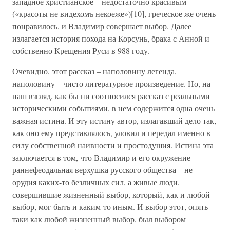
западное христианское – недостаточно красивым
(«красоты не видехомъ некоеже»)[10], греческое же очень
понравилось, и Владимир совершает выбор. Далее
излагается история похода на Корсунь, брака с Анной и
собственно Крещения Руси в 988 году.
Очевидно, этот рассказ – наполовину легенда,
наполовину – чисто литературное произведение. Но, на
наш взгляд, как бы ни соотносился рассказ с реальными
историческими событиями, в нем содержится одна очень
важная истина. И эту истину автор, излагавший дело так,
как оно ему представлялось, уловил и передал именно в
силу собственной наивности и простодушия. Истина эта
заключается в том, что Владимир и его окружение –
раннефеодальная верхушка русского общества – не
орудия каких-то безличных сил, а живые люди,
совершившие жизненный выбор, который, как и любой
выбор, мог быть и каким-то иным. И выбор этот, опять-
таки как любой жизненный выбор, был выбором