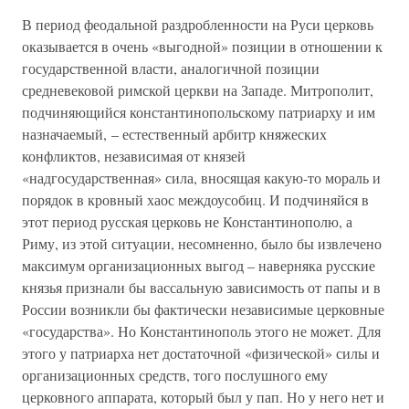
В период феодальной раздробленности на Руси церковь
оказывается в очень «выгодной» позиции в отношении к
государственной власти, аналогичной позиции
средневековой римской церкви на Западе. Митрополит,
подчиняющийся константинопольскому патриарху и им
назначаемый, – естественный арбитр княжеских
конфликтов, независимая от князей
«надгосударственная» сила, вносящая какую-то мораль и
порядок в кровный хаос междоусобиц. И подчиняйся в
этот период русская церковь не Константинополю, а
Риму, из этой ситуации, несомненно, было бы извлечено
максимум организационных выгод – наверняка русские
князья признали бы вассальную зависимость от папы и в
России возникли бы фактически независимые церковные
«государства». Но Константинополь этого не может. Для
этого у патриарха нет достаточной «физической» силы и
организационных средств, того послушного ему
церковного аппарата, который был у пап. Но у него нет и