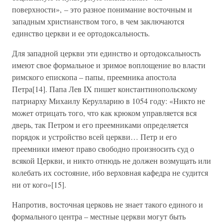
поверхности», – это разное понимание восточным и
западным христианством того, в чем заключаются
единство церкви и ее ортодоксальность.
Для западной церкви эти единство и ортодоксальность
имеют свое формальное и зримое воплощение во власти
римского епископа – папы, преемника апостола
Петра[14]. Папа Лев IX пишет константинопольскому
патриарху Михаилу Керулларию в 1054 году: «Никто не
может отрицать того, что как крюком управляется вся
дверь, так Петром и его преемниками определяется
порядок и устройство всей церкви… Петр и его
преемники имеют право свободно произносить суд о
всякой Церкви, и никто отнюдь не должен возмущать или
колебать их состояние, ибо верховная кафедра не судится
ни от кого»[15].
Напротив, восточная церковь не знает такого единого и
формального центра – местные церкви могут быть