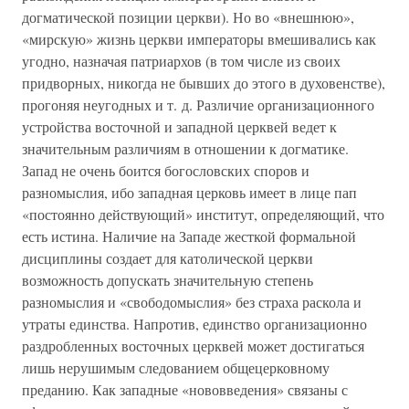
догматической позиции церкви). Но во «внешнюю»,
«мирскую» жизнь церкви императоры вмешивались как
угодно, назначая патриархов (в том числе из своих
придворных, никогда не бывших до этого в духовенстве),
прогоняя неугодных и т. д. Различие организационного
устройства восточной и западной церквей ведет к
значительным различиям в отношении к догматике.
Запад не очень боится богословских споров и
разномыслия, ибо западная церковь имеет в лице пап
«постоянно действующий» институт, определяющий, что
есть истина. Наличие на Западе жесткой формальной
дисциплины создает для католической церкви
возможность допускать значительную степень
разномыслия и «свободомыслия» без страха раскола и
утраты единства. Напротив, единство организационно
раздробленных восточных церквей может достигаться
лишь нерушимым следованием общецерковному
преданию. Как западные «нововведения» связаны с