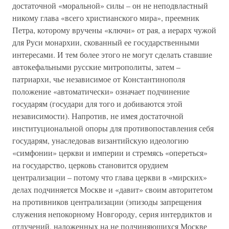
достаточной «моральной» силы – он не неподвластный
никому глава «всего христианского мира», преемник
Петра, которому вручены «ключи» от рая, а иерарх чужой
для Руси монархии, скованный ее государственными
интересами. И тем более этого не могут сделать ставшие
автокефальными русские митрополиты, затем –
патриархи, чье независимое от Константинополя
положение «автоматически» означает подчинение
государям (государи для того и добиваются этой
независимости). Напротив, не имея достаточной
институциональной опоры для противопоставления себя
государям, унаследовав византийскую идеологию
«симфонии» церкви и империи и стремясь «опереться»
на государство, церковь становится орудием
централизации – потому что глава церкви в «мирских»
делах подчиняется Москве и «давит» своим авторитетом
на противников централизации (эпизоды запрещения
служения непокорному Новгороду, серия интердиктов и
отлучений, наложенных на не подчиняющихся Москве