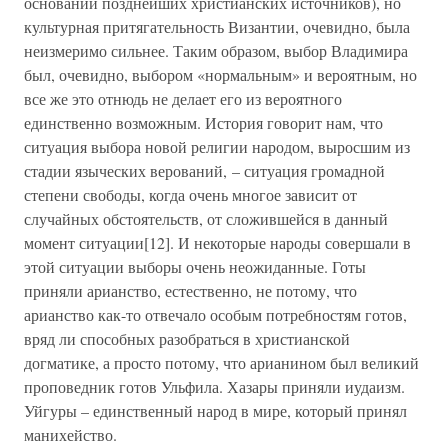
основании позднейших христианских источников), но
культурная притягательность Византии, очевидно, была
неизмеримо сильнее. Таким образом, выбор Владимира
был, очевидно, выбором «нормальным» и вероятным, но
все же это отнюдь не делает его из вероятного
единственно возможным. История говорит нам, что
ситуация выбора новой религии народом, выросшим из
стадии языческих верований, – ситуация громадной
степени свободы, когда очень многое зависит от
случайных обстоятельств, от сложившейся в данный
момент ситуации[12]. И некоторые народы совершали в
этой ситуации выборы очень неожиданные. Готы
приняли арианство, естественно, не потому, что
арианство как-то отвечало особым потребностям готов,
вряд ли способных разобраться в христианской
догматике, а просто потому, что арианином был великий
проповедник готов Ульфила. Хазары приняли иудаизм.
Уйгуры – единственный народ в мире, который принял
манихейство.