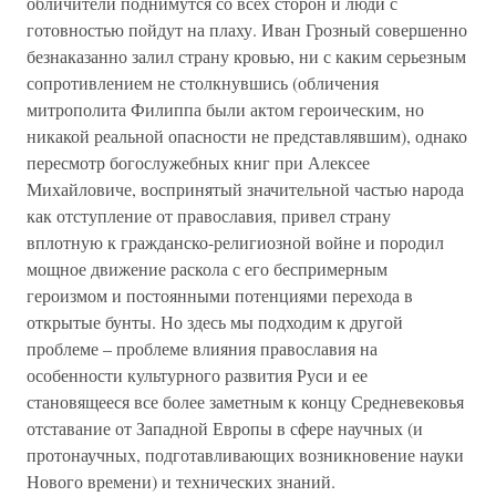
обличители поднимутся со всех сторон и люди с
готовностью пойдут на плаху. Иван Грозный совершенно
безнаказанно залил страну кровью, ни с каким серьезным
сопротивлением не столкнувшись (обличения
митрополита Филиппа были актом героическим, но
никакой реальной опасности не представлявшим), однако
пересмотр богослужебных книг при Алексее
Михайловиче, воспринятый значительной частью народа
как отступление от православия, привел страну
вплотную к гражданско-религиозной войне и породил
мощное движение раскола с его беспримерным
героизмом и постоянными потенциями перехода в
открытые бунты. Но здесь мы подходим к другой
проблеме – проблеме влияния православия на
особенности культурного развития Руси и ее
становящееся все более заметным к концу Средневековья
отставание от Западной Европы в сфере научных (и
протонаучных, подготавливающих возникновение науки
Нового времени) и технических знаний.