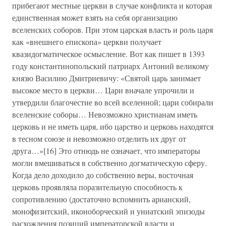
прибегают местные церкви в случае конфликта и которая
единственная может взять на себя организацию
вселенских соборов. При этом царская власть и роль царя
как «внешнего епископа» церкви получает
квазидогматическое осмысление. Вот как пишет в 1393
году константинопольский патриарх Антоний великому
князю Василию Дмитриевичу: «Святой царь занимает
высокое место в церкви… Цари вначале упрочили и
утвердили благочестие во всей вселенной; цари собирали
вселенские соборы… Невозможно христианам иметь
церковь и не иметь царя, ибо царство и церковь находятся
в тесном союзе и невозможно отделить их друг от
друга…»[16] Это отнюдь не означает, что императоры
могли вмешиваться в собственно догматическую сферу.
Когда дело доходило до собственно веры, восточная
церковь проявляла поразительную способность к
сопротивлению (достаточно вспомнить арианский,
монофизитский, иконоборческий и униатский эпизоды
расхождения позиций императорской власти и