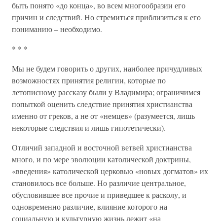
быть понято «до конца», во всем многообразии его
причин и следствий. Но стремиться приблизиться к его
пониманию – необходимо.
* * *
Мы не будем говорить о других, наиболее причудливых
возможностях принятия религии, которые по
летописному рассказу были у Владимира; ограничимся
попыткой оценить следствие принятия христианства
именно от греков, а не от «немцев» (разумеется, лишь
некоторые следствия и лишь гипотетически).
Отличий западной и восточной ветвей христианства
много, и по мере эволюции католической доктрины,
«введения» католической церковью «новых догматов» их
становилось все больше. Но различие центральное,
обусловившее все прочие и приведшее к расколу, и
одновременно различие, влияние которого на
социальную и культурную жизнь лежит «на