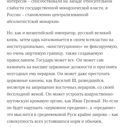
интересов – способствовали на Западе относительной
слабости государственной монархической власти, в
России – становлению централизованной
абсолютистской монархии.
Но, как и византийский император, русский великий
князь, затем царь наталкивается в своем всевластии на
институционально, «конституционно» не фиксируемую,
но очень ощутимую границу, также создаваемую
православием. Государь может все. Он может сам
назначать на высшие церковные должности и прогонять
неугодных ему иерархов. Он может даже преступать
церковные каноны, как Василий III, разведшийся,
несмотря на запрещение восточных иерархов, со своей
бесплодной женой. Он может устроить кощунственно-
шутовскую кровавую оргию, как Иван Грозный. Но если
он будет нарушать «церковное предание», а «предание»
это мыслится в средневековой Руси крайне широко – как
совокупность всех устоявшихся норм и обычаев,