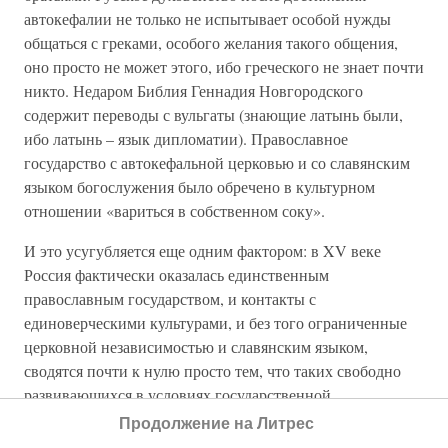
автокефалии не только не испытывает особой нужды
общаться с греками, особого желания такого общения,
оно просто не может этого, ибо греческого не знает почти
никто. Недаром Библия Геннадия Новгородского
содержит переводы с вульгаты (знающие латынь были,
ибо латынь – язык дипломатии). Православное
государство с автокефальной церковью и со славянским
языком богослужения было обречено в культурном
отношении «вариться в собственном соку».
И это усугубляется еще одним фактором: в XV веке
Россия фактически оказалась единственным
православным государством, и контакты с
единоверческими культурами, и без того ограниченные
церковной независимостью и славянским языком,
сводятся почти к нулю просто тем, что таких свободно
развивающихся в условиях государственной
независимости православных культур нет. При этом
Продолжение на Литрес
возникает естественное чувство гордости и