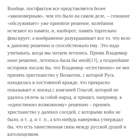
Вообще, постфактум все представляется более
«закономерным», чем это было на самом деле, – сознание
«обслуживает» уже принятое решение, колебания
исчезают из памяти, и, наоборот, память тщательно
фиксирует, а воображение разукрашивает все то, что вело
к данному решению и способствовало ему. Это надо
учитывать, когда мы читаем летопись. Прими Владимир
иное решение, летопись была бы иной[13], а позднейшие
историки писали бы, что Владимир «естественно» не мог
принять христианство у Византии, с которой Русь
находилась в постоянной вражде, что прекрасно
показывает и эпизод с княгиней Ольгой, которой не
удалось увлечь за собой народ, и пришел, например, к
«единственно возможному» решению – принять
христианство у далеких соседей, с которыми войн не
было, и т. д. и т. п., а кто-нибудь наверняка утверждал
бы, что есть таинственная связь между русской душой и
католицизмом.