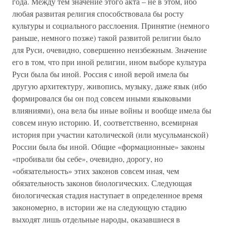
года. Между тем значение этого акта – не в этом, ибо
любая развитая религия способствовала бы росту
культуры и социального расслоения. Принятие (немного
раньше, немного позже) такой развитой религии было
для Руси, очевидно, совершенно неизбежным. Значение
его в том, что при иной религии, ином выборе культура
Руси была бы иной. Россия с иной верой имела бы
другую архитектуру, живопись, музыку, даже язык (ибо
формировался бы он под совсем иными языковыми
влияниями), она вела бы иные войны и вообще имела бы
совсем иную историю. И, соответственно, всемирная
история при участии католической (или мусульманской)
России была бы иной. Общие «формационные» законы
«пробивали бы себе», очевидно, дорогу, но
«обязательность» этих законов совсем иная, чем
обязательность законов биологических. Следующая
биологическая стадия наступает в определенное время
закономерно, в истории же на следующую стадию
выходят лишь отдельные народы, оказавшиеся в