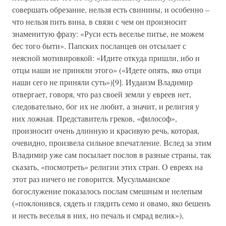
совершать обрезание, нельзя есть свинины, и особенно –
что нельзя пить вина, в связи с чем он произносит
знаменитую фразу: «Руси есть веселье питье, не можем
бес того быти». Папских посланцев он отсылает с
неясной мотивировкой: «Идите откуда пришли, ибо и
отцы наши не приняли этого» («Идете опять, яко отци
наши сего не приняли суть»)[9]. Иудаизм Владимир
отвергает, говоря, что раз своей земли у евреев нет,
следовательно, бог их не любит, а значит, и религия у
них ложная. Представитель греков, «философ»,
произносит очень длинную и красивую речь, которая,
очевидно, произвела сильное впечатление. Вслед за этим
Владимир уже сам посылает послов в разные страны, так
сказать, «посмотреть» религии этих стран. О евреях на
этот раз ничего не говорится. Мусульманское
богослужение показалось послам смешным и нелепым
(«поклонився, сядеть и глядить семо и овамо, яко бешенъ
и несть веселья в них, но печаль и смрад велик»),