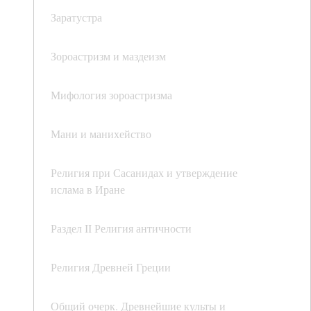
Заратустра
Зороастризм и маздеизм
Мифология зороастризма
Мани и манихейство
Религия при Сасанидах и утверждение
ислама в Иране
Раздел II Религия античности
Религия Древней Греции
Общий очерк. Древнейшие культы и