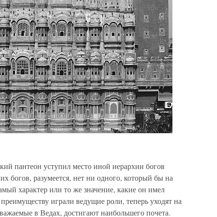
ский пантеон уступил место иной иерархии богов
х богов, разумеется, нет ни одного, который бы на
амый характер или то же значение, какие он имел
о преимуществу играли ведущие роли, теперь уходят на
 уважаемые в Ведах, достигают наибольшего почета.