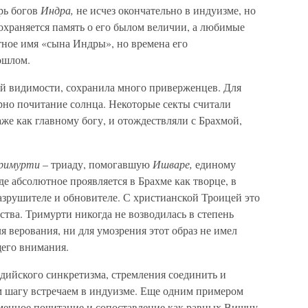
рь богов
Индра,
не исчез окончательно в индуизме, но
сохраняется память о его былом величии, а любимые
ное имя «сына Индры», но времена его
ошлом.
ей видимости, сохранила много приверженцев. Для
но почитание солнца. Некоторые секты считали
е как главному богу, и отождествляли с Брахмой,
римурти
– триаду, помогавшую
Ишваре,
единому
де абсолютное проявляется в Брахме как творце, в
азрушителе и обновителе. С христианской Троицей это
ства. Тримурти никогда не возводилась в степень
я верования, ни для умозрения этот образ не имел
щего внимания.
дийского синкретизма, стремления соединить и
ом шагу встречаем в индуизме. Еще одним примером
менное почитание и сопоставление как равных Вишну