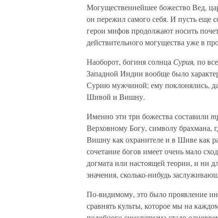
Могущественнейшее божество Вед, ца
он пережил самого себя. И пусть еще 
герои мифов продолжают носить почет
действительного могущества уже в пр
Наоборот, богиня солнца
Сурия,
по вс
Западной Индии вообще было характер
Сурию мужчиной; ему поклонялись, даж
Шивой и Вишну.
Именно эти три божества составили
т
Верховному Богу, символу брахмана, г
Вишну как охранителе и в Шиве как р
сочетание богов имеет очень мало сход
догмата или настоящей теории, и ни дл
значения, сколько-нибудь заслуживаю
По-видимому, это было проявление ин
сравнять культы, которое мы на кажд
подобного синкретизма стало одновре