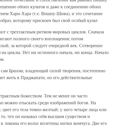
мешению обоих культов и даже к соединению обоих
менем Хари-Хара (т.е. Вишну-Шива), и это сочетание
 образ, которому присвоен был свой особый культ.
ают с трехтактным ритмом мировых циклов. Сначала
тигают полного своего воплощения; потом
хой, за которой следует очередной век. Сотворение
ся на циклы. Нет ни истинного начала, ни конца. Начало
ом.
, сам
Брахма,
владеющий силой творения, постепенно
ает жить в Праджапати, но его действительные
страктным божеством. Тем не менее он часто
ко можно отыскать среди изображений богов. На
; цвет его тела темно-желтый; у него четыре лица или
 то, что он называл себя высшим существом и
 в локоны его волос вплетены нитки жемчуга. Две его