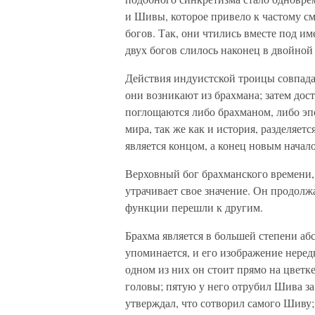
и Шивы, которое привело к частому с
богов. Так, они чтились вместе под и
двух богов слилось наконец в двойной
Действия индуистской троицы совпад
они возникают из брахмана; затем дос
поглощаются либо брахманом, либо эпо
мира, так же как и история, разделяет
является концом, а конец новым начал
Верховный бог брахманского времени
утрачивает свое значение. Он продолж
функции перешли к другим.
Брахма является в большей степени аб
упоминается, и его изображение неред
одном из них он стоит прямо на цветке
головы; пятую у него отрубил Шива за
утверждал, что сотворил самого Шиву;