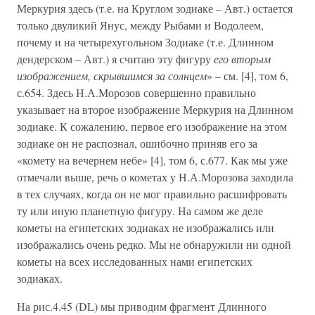
Меркурия здесь (т.е. на Круглом зодиаке – Авт.) остается
только двуликий Янус, между Рыбами и Водолеем,
почему и на четырехугольном Зодиаке (т.е. Длинном
дендерском – Авт.) я считаю эту фигуру
его вторым
изображением, скрывшимся за солнцем
» – см. [4], том 6,
с.654. Здесь Н.А.Морозов совершенно правильно
указывает на второе изображение Меркурия на Длинном
зодиаке. К сожалению, первое его изображение на этом
зодиаке он не распознал, ошибочно приняв его за
«комету на вечернем небе» [4], том 6, с.677. Как мы уже
отмечали выше, речь о кометах у Н.А.Морозова заходила
в тех случаях, когда он не мог правильно расшифровать
ту или иную планетную фигуру. На самом же деле
кометы на египетских зодиаках не изображались или
изображались очень редко. Мы не обнаружили ни одной
кометы на всех исследованных нами египетских
зодиаках.
На рис.4.45 (DL) мы приводим фрагмент Длинного