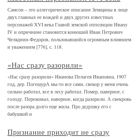
Самсон – это аллегорическое описание Земщины в лице
двух главных ее вождей и двух других известных
персонажей XVI века Главой земской оппозиции Ивану
IV и опричнине становится конюший Иван Петрович
Челяднин-Федоров, пользовавшийся огромным влиянием
и уважением [776], с. 118.
«Нас сразу разорили»
«Нас сразу разорили» Иванова Пелагея Ивановна, 1907
год, дер. ПогешурА мы-то все сами, свекор у меня очень
сильно работал, все в лесу работал. Помер, наверное, с
голоду. Переживал, наверное, когда разорили. А свекровь
после разора долго еще жила. Про дедушку его с
бабушкой и
Признание приходит не сразу