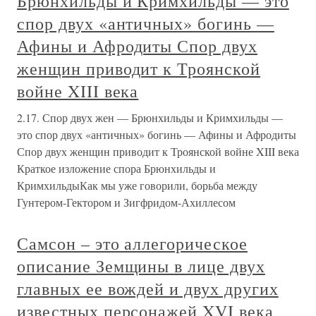
Брюнхильды и Кримхильды — это
спор двух «античных» богинь —
Афины и Афродиты Спор двух
женщин приводит к Троянской
войне XIII века
2.17. Спор двух жен — Брюнхильды и Кримхильды —
это спор двух «античных» богинь — Афины и Афродиты
Спор двух женщин приводит к Троянской войне XIII века
Краткое изложение спора Брюнхильды и
КримхильдыКак мы уже говорили, борьба между
Гунтером-Гектором и Зигфридом-Ахиллесом
Самсон – это аллегорическое
описание Земщины в лице двух
главных ее вождей и двух других
известных персонажей XVI века