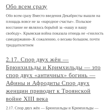
Обо всем сразу
Обо всем сразу Вместо введения Декабристы вышли на
площадь вовсе не за «народное счастье». Польское
восстание не являлось борьбой за «нашу и вашу
свободу». Крымская война показала отнюдь не «гнилость
самодержавия».К сожалению, о весьма большом, почти
тридцатилетнем
2.17. Спор двух жён —
Брюнхильды и Кримхильды — это
спор двух «античных» богинь —
Афины и Афродиты Спор двух
женщин приводит к Троянской
войне XIII века
2.17. Спор двух жён — Брюнхильды и Кримхильды —