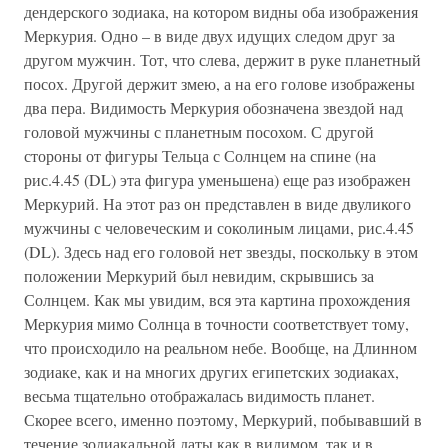
дендерского зодиака, на котором видны оба изображения
Меркурия. Одно – в виде двух идущих следом друг за
другом мужчин. Тот, что слева, держит в руке планетный
посох. Другой держит змею, а на его голове изображены
два пера. Видимость Меркурия обозначена звездой над
головой мужчины с планетным посохом. С другой
стороны от фигуры Тельца с Солнцем на спине (на
рис.4.45 (DL) эта фигура уменьшена) еще раз изображен
Меркурий. На этот раз он представлен в виде двуликого
мужчины с человеческим и соколиным лицами, рис.4.45
(DL). Здесь над его головой нет звезды, поскольку в этом
положении Меркурий был невидим, скрывшись за
Солнцем. Как мы увидим, вся эта картина прохождения
Меркурия мимо Солнца в точности соответствует тому,
что происходило на реальном небе. Вообще, на Длинном
зодиаке, как и на многих других египетских зодиаках,
весьма тщательно отображалась видимость планет.
Скорее всего, именно поэтому, Меркурий, побывавший в
течение зодиакальной даты как в видимом, так и в