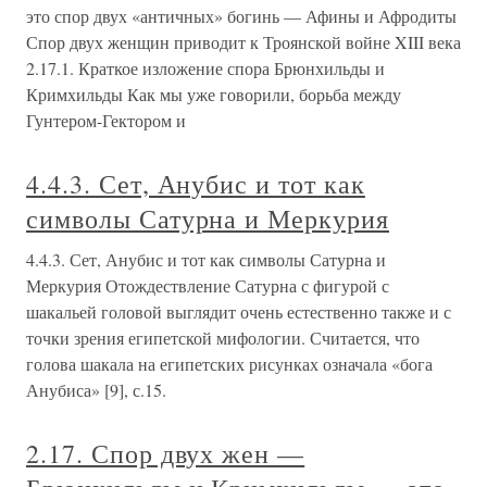
это спор двух «античных» богинь — Афины и Афродиты
Спор двух женщин приводит к Троянской войне XIII века
2.17.1. Краткое изложение спора Брюнхильды и
Кримхильды Как мы уже говорили, борьба между
Гунтером-Гектором и
4.4.3. Сет, Анубис и тот как
символы Сатурна и Меркурия
4.4.3. Сет, Анубис и тот как символы Сатурна и
Меркурия Отождествление Сатурна с фигурой с
шакальей головой выглядит очень естественно также и с
точки зрения египетской мифологии. Считается, что
голова шакала на египетских рисунках означала «бога
Анубиса» [9], с.15.
2.17. Спор двух жен —