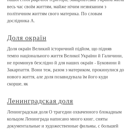
весь час своїм життям, майже нічим незвязаним з
політичним життям свого материка. По словам
дослідника А.
Доля окраїн
Доля окраїн Великий історичний підйом, що підняв
темпо національного життя Великої України й Галичини,
не проминув безслідно й для наших окраїн - Буковини й
Закарпаття. Вони теж, разом з материком, прокинулися до
нового життя, але доля позавидувала їм його куди
скорше, як
Ленинградская доля
Ленинградская доля О трагедии охваченного блокадным
кольцом Ленинграда написано много книг, сняты
документальные и художественные фильмы, с большей