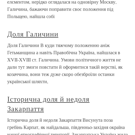
елєментом, нерідко оглядалася на одновірну Москву,
Галичина, бажаючи поправити своє положення під
Польщею, найшла собі
Доля Галичини
Доля Галичини В куди тяжчому положенню аніж
Гетьманщина а навіть Правобічна Україна, найшлася в
XVII-XVIII ст. Галичина. Умови політичного життя не
дали тут змоги повстати й оформитися такій верстві, як
козаччина, вони теж дуже скоро обезброїли останки
української шляхти,
Історична доля й недоля
Закарпаття
Історична доля й недоля Закарпаття Висунута поза
гребінь Карпат, як найдальша, південньо-західня окраїна
нашої етнографічної території, Закарпатська Україна жила