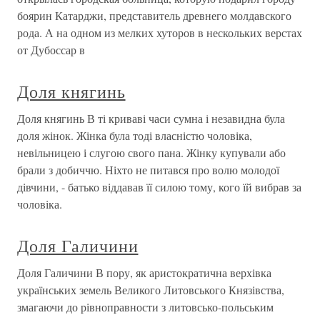
боярин Катарджи, представитель древнего молдавского
рода. А на одном из мелких хуторов в нескольких верстах
от Дубоссар в
Доля княгинь
Доля княгинь В ті криваві часи сумна і незавидна була
доля жінок. Жінка була тоді власністю чоловіка,
невільницею і слугою свого пана. Жінку купували або
брали з добиччю. Ніхто не питався про волю молодої
дівчини, - батько віддавав її силою тому, кого їй вибрав за
чоловіка.
Доля Галичини
Доля Галичини В пору, як аристократична верхівка
українських земель Великого Литовського Князівства,
змагаючи до рівноправности з литовсько-польським