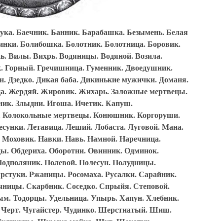
ука. Баечник. Банник. Барабашка. Безымень. Белая
огинки. Болибошка. Болотник. Болотница. Боровик.
ь. Вилы. Вихрь. Водяницы. Водяной. Возила.
ок. Горный. Гречишница. Гуменник. Двоедушник.
н. Дзедко. Дикая баба. Дикинькие мужички. Доманя.
ца. Жердяй. Жировик. Жихарь. Заложные мертвецы.
мник. Злыдни. Игоша. Ичетик. Капуш.
. Колокольные мертвецы. Конюшник. Коргоруши.
унки. Летавица. Леший. Лобаста. Луговой. Мана.
Моховик. Навки. Навь. Намной. Наречница.
ы. Обдериха. Оборотни. Овинник. Одминок.
Подполяник. Полевой. Полесун. Полудницы.
рстуки. Ржаницы. Росомаха. Русалки. Сарайник.
чницы. Скарбник. Соседко. Спрыйя. Степовой.
м. Тодорцы. Удельница. Упырь. Хапун. Хлебник.
. Черт. Чугайстер. Чудинко. Шерстнатый. Шиш.