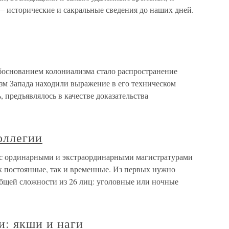
 исторические и сакральные сведения до наших дней.
нованием колониализма стало распространение
зм Запада находили выражение в его техническом
, предъявлялось в качестве доказательства
оллегии
с ординарными и экстраординарными магистратурами
к постоянные, так и временные. Из первых нужно
общей сложности из 26 лиц: уголовные или ночные
и: якши и наги