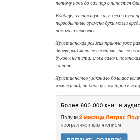
потому ночь до сих пор считается бла
Вообще, в нечистую силу, бесов духи 
первобытные времена духи могли вреди
помогали человеку.
Христианская религия приняла уже раз
двоеверья) мало ее изменила. Более по
духов к нечисти, злым силам, поганским
сатана.
Христианство узаконило большое коли
язычества), на борьбу с которой высту
Более 800 000 книг и аудио
2 месяца Литрес Под
Получи
неограниченным чтением