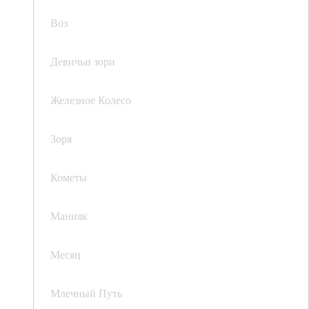
Воз
Девичьи зори
Железное Колесо
Зоря
Кометы
Манияк
Месяц
Млечный Путь