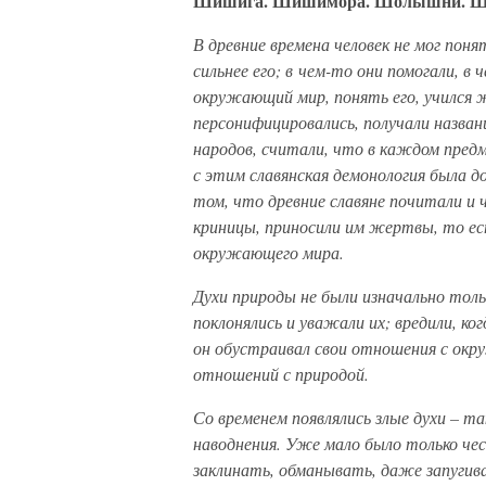
Шишига. Шишимора. Шолышни. Шу
В древние времена человек не мог пон
сильнее его; в чем-то они помогали, в
окружающий мир, понять его, учился ж
персонифицировались, получали названи
народов, считали, что в каждом предм
с этим славянская демонология была д
том, что древние славяне почитали и ч
криницы, приносили им жертвы, то ес
окружающего мира.
Духи природы не были изначально толь
поклонялись и уважали их; вредили, ко
он обустраивал свои отношения с ок
отношений с природой.
Со временем появлялись злые духи – та
наводнения. Уже мало было только че
заклинать, обманывать, даже запугива