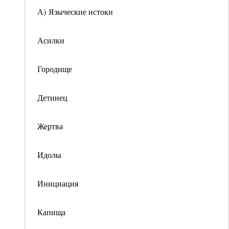
А) Языческие истоки
Асилки
Городище
Детинец
Жертва
Идолы
Инициация
Капища