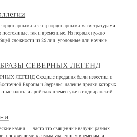
оллегии
с ординарными и экстраординарными магистратурами
к постоянные, так и временные. Из первых нужно
общей сложности из 26 лиц: уголовные или ночные
БРАЗЫ СЕВЕРНЫХ ЛЕГЕНД
Х ЛЕГЕНД Сходные предания были известны и
осточной Европы и Зауралья, далекие предки которых
ак отмечалось, и арийских племен уже в индоиранский
мни
ские камни — часто это священные валуны разных
ми, восходящими к самым удаленным временам, и