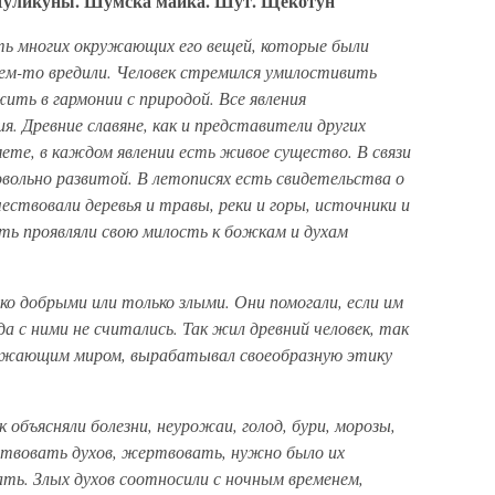
ликуны. Шумска майка. Шут. Щекотун
ять многих окружающих его вещей, которые были
 чем-то вредили. Человек стремился умилостивить
ить в гармонии с природой. Все явления
я. Древние славяне, как и представители других
ете, в каждом явлении есть живое существо. В связи
овольно развитой. В летописях есть свидетельства о
ествовали деревья и травы, реки и горы, источники и
ть проявляли свою милость к божкам и духам
ко добрыми или только злыми. Они помогали, если им
гда с ними не считались. Так жил древний человек, так
ружающим миром, вырабатывал своеобразную этику
к объясняли болезни, неурожаи, голод, бури, морозы,
ствовать духов, жертвовать, нужно было их
ть. Злых духов соотносили с ночным временем,