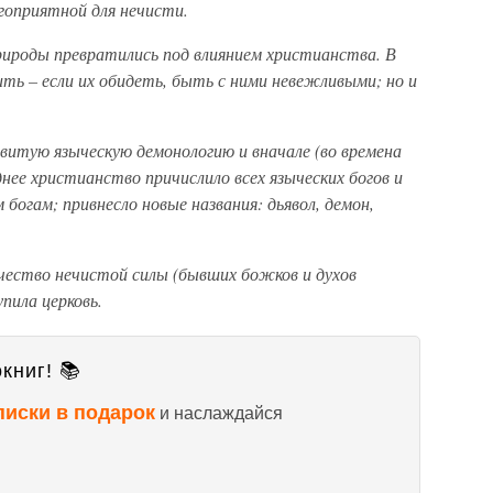
гоприятной для нечисти.
природы превратились под влиянием христианства. В
ть – если их обидеть, быть с ними невежливыми; но и
витую языческую демонологию и вначале (во времена
зднее христианство причислило всех языческих богов и
 богам; привнесло новые названия: дьявол, демон,
чество нечистой силы (бывших божков и духов
пила церковь.
книг! 📚
писки в подарок
и наслаждайся