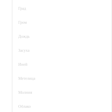
Град
Гром
Дождь
Засуха
Иней
Метелица
Молния
Облако