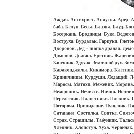
Аждая. Антихрист. Анчутка. Аред. А
баба. Белун. Бесы. Блазня. Блуд. Б
Босоркань. Бродницы. Бука. Ведогон
Воструха. Вурдалак. Гарцуки. Гнет
Дворовой. Дед – шапка драная. Демо
Домовой. Дьявол. Еретник. Жарени
Запечник. Здухач. Земляной дух. Зи
Караконджалы. Кикимора. Клетник
Криничницы. Курдуши. Ледащий. Лес
Маросы. Матохи. Межевик. Моряна. 
Нехорошик. Нечисть. Нички. Ночниц
Перелесник. Планетники. Плевник. 
Потороча. Привидение. Пущевик. Пя
Сатанаил. Светилка. Святке. Свято
Страх. Страшилы. Табунник. Таласы
Хлевник. Хлопотун. Хуха. Черандак