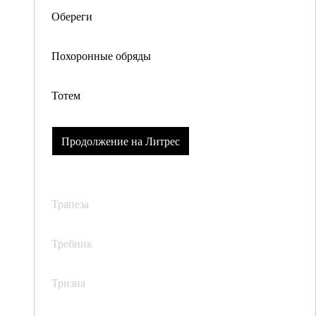
Обереги
Похоронные обряды
Тотем
Продолжение на Литрес
Трапеза
Требник
Тризна