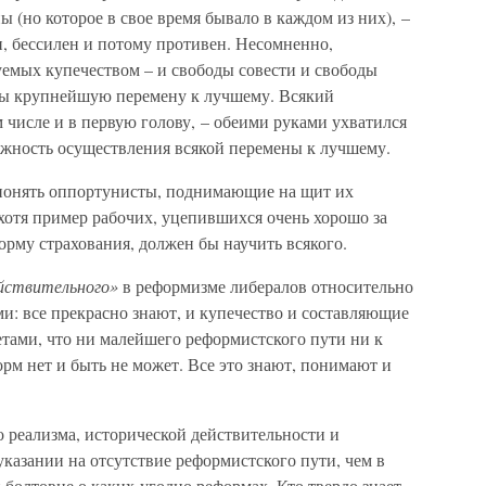
 (но которое в свое время бывало в каждом из них), –
, бессилен и потому противен. Несомненно,
уемых купечеством – и свободы совести и свободы
бы крупнейшую перемену к лучшему. Всякий
м числе и в первую голову, – обеими руками ухватился
жность осуществления всякой перемены к лучшему.
 понять оппортунисты, поднимающие на щит их
хотя пример рабочих, уцепившихся очень хорошо за
рму страхования, должен бы научить всякого.
йствительного»
в реформизме либералов относительно
и: все прекрасно знают, и купечество и составляющие
етами, что ни малейшего реформистского пути ни к
рм нет и быть не может. Все это знают, понимают и
о реализма, исторической действительности и
указании на отсутствие реформистского пути, чем в
болтовне о каких-угодно реформах. Кто твердо знает