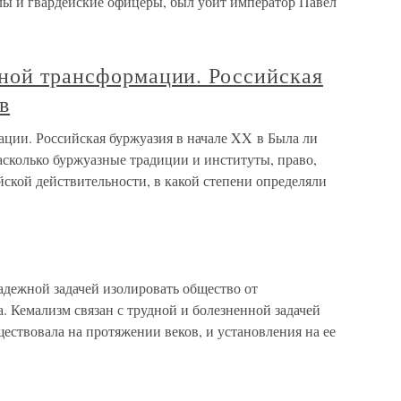
алы и гвардейские офицеры, был убит император Павел
ьной трансформации. Российская
в
ации. Российская буржуазия в начале XX в Была ли
асколько буржуазные традиции и институты, право,
ской действительности, в какой степени определяли
адежной задачей изолировать общество от
 Кемализм связан с трудной и болезненной задачей
ествовала на протяжении веков, и установления на ее