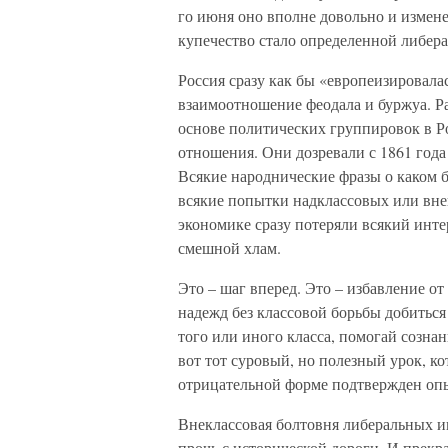
го июня оно вполне довольно и измене
купечество стало определенной либер
Россия сразу как бы «европеизировалас
взаимоотношение феодала и буржуа. Раз
основе политических группировок в Р
отношения. Они дозревали с 1861 года 
Всякие народнические фразы о каком 
всякие попытки надклассовых или вне
экономике сразу потеряли всякий инте
смешной хлам.
Это – шаг вперед. Это – избавление от
надежд без классовой борьбы добиться 
того или иного класса, помогай созна
вот тот суровый, но полезный урок, к
отрицательной форме подтвержден оп
Внеклассовая болтовня либеральных и
прочь с исторической дороги. И прекра