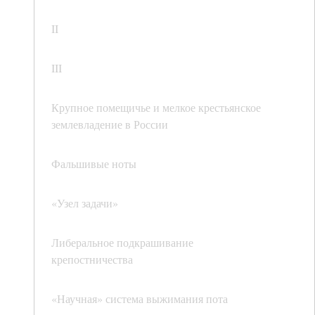
II
III
Крупное помещичье и мелкое крестьянское
землевладение в России
Фальшивые ноты
«Узел задачи»
Либеральное подкрашивание
крепостничества
«Научная» система выжимания пота