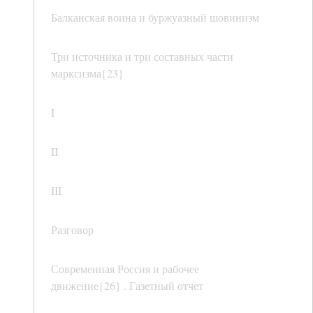
Балканская воина и буржуазный шовинизм
Три источника и три составных части
марксизма{23}
I
II
III
Разговор
Современная Россия и рабочее
движение{26} . Газетный отчет