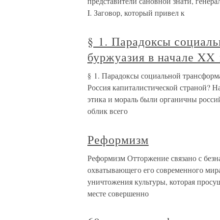
представители сановной знати, генер
I. Заговор, который привел к
§ 1. Парадоксы социал
буржуазия в начале XX 
§ 1. Парадоксы социальной трансформ
Россия капиталистической страной? Н
этика и мораль были органичны россий
облик всего
Реформизм
Реформизм Отторжение связано с безн
охватывающего его современного мира.
уничтожения культуры, которая просущ
месте совершенно