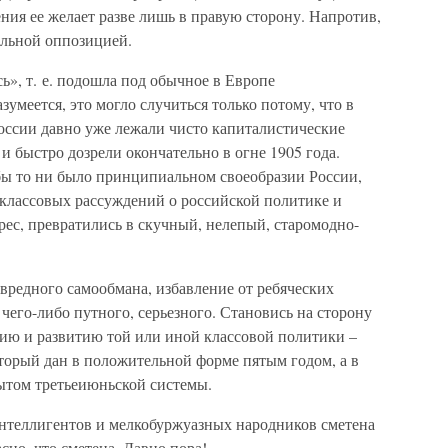
ния ее желает разве лишь в правую сторону. Напротив,
альной оппозицией.
ь», т. е. подошла под обычное в Европе
умеется, это могло случиться только потому, что в
оссии давно уже лежали чисто капиталистические
и быстро дозрели окончательно в огне 1905 года.
бы то ни было принципиальном своеобразии России,
классовых рассуждений о российской политике и
рес, превратились в скучный, нелепый, старомодно-
 вредного самообмана, избавление от ребяческих
чего-либо путного, серьезного. Становись на сторону
нию и развитию той или иной классовой политики –
оторый дан в положительной форме пятым годом, а в
ытом третьеиюньской системы.
нтеллигентов и мелкобуржуазных народников сметена
сно, что сметена. Давно пора!