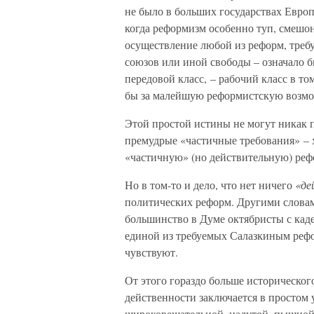
не было в больших государствах Европы
когда реформизм особенно туп, смешон
осуществление любой из реформ, треб
союзов или иной свободы – означало 
передовой класс, – рабочий класс в то
бы за малейшую реформистскую возмо
Этой простой истины не могут никак
премудрые «частичные требования» – 
«частичную» (но действительную) рефо
Но в том-то и дело, что нет ничего
«де
политических реформ. Другими словам
большинство в Думе октябристы с кад
единой из требуемых Салазкиным рефо
чувствуют.
От этого гораздо больше историческог
действенности заключается в простом 
широковещательной, надутой, пышной 