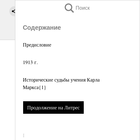
Поиск
Содержание
Предисловие
1913 г.
Исторические судьбы учения Карла
Маркса{1}
Продолжение на Литрес
I