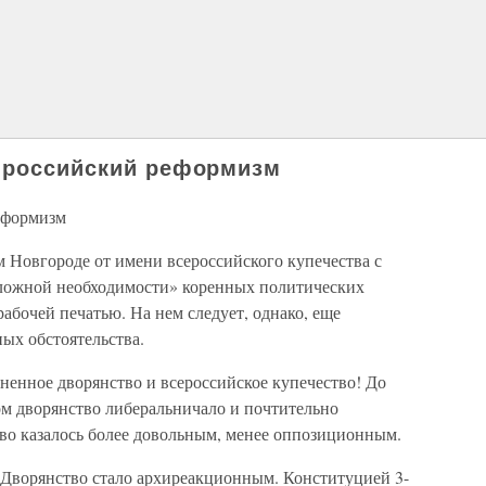
и российский реформизм
еформизм
 Новгороде от имени всероссийского купечества с
тложной необходимости» коренных политических
абочей печатью. На нем следует, однако, еще
ных обстоятельства.
ненное дворянство и всероссийское купечество! До
ком дворянство либеральничало и почтительно
тво казалось более довольным, менее оппозиционным.
. Дворянство стало архиреакционным. Конституцией 3-