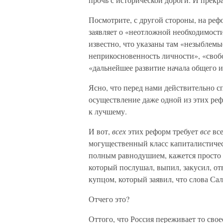
Посмотрите, с другой стороны, на реф
заявляет о «неотложной необходимости
известно, что указаны там «незыблем
неприкосновенность личности», «свобо
«дальнейшее развитие начала общего и
Ясно, что перед нами действительно с
осуществление даже одной из этих ре
к лучшему.
И вот,
всех
этих реформ требует
все
все
могущественный класс капиталистическ
полным равнодушием, кажется просто 
который послушал, выпил, закусил, от
купцом, который заявил, что слова Са
Отчего это?
Оттого, что Россия переживает то сво