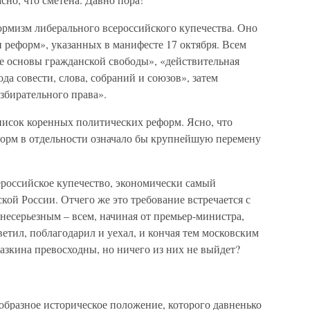
ормизм либерального всероссийского купечества. Оно
 реформ», указанных в манифесте 17 октября. Всем
ые основы гражданской свободы», «действительная
да совести, слова, собраний и союзов», затем
збирательного права».
писок коренных политических реформ. Ясно, что
форм в отдельности означало бы крупнейшую перемену
российское купечество, экономически самый
ой России. Отчего же это требование встречается с
несерьезным – всем, начиная от премьер-министра,
ветил, поблагодарил и уехал, и кончая тем московским
лазкина превосходны, но ничего из них не выйдет?
еобразное историческое положение, которого давненько