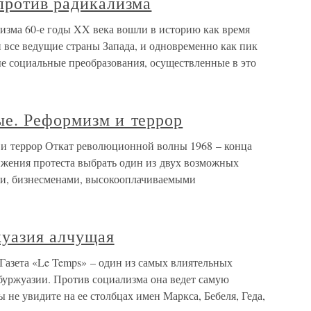
против радикализма
изма 60-е годы XX века вошли в историю как время
 все ведущие страны Запада, и одновременно как пик
е социальные преобразования, осуществленные в это
ые. Реформизм и террор
 и террор Откат революционной волны 1968 – конца
ижения протеста выбрать один из двух возможных
ами, бизнесменами, высокооплачиваемыми
жуазия алчущая
Газета «Le Temps» – один из самых влиятельных
буржуазии. Против социализма она ведет самую
 не увидите на ее столбцах имен Маркса, Бебеля, Геда,