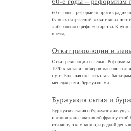
60-е годы – реформизм 
60-е годы – реформизм против радикал
бурных потрясений, охвативших почти
либерального реформаторства. Крупны
время,
Откат революции и лев
Откат революции и левые. Реформизм
1970-х заставил лидеров массового дв
пути. Большая их часть стала банкир
менеджерами, буржуазными
Буржуазия сытая и бур
Буржуазия сытая и буржуазия алчущая 
органов консервативной французской 
отчаянную кампанию, и редкий день вы