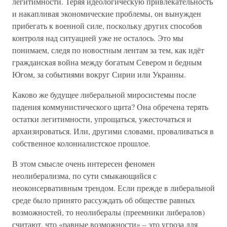
легитимности. Теряя идеологическую привлекательность
и накапливая экономические проблемы, он вынужден
прибегать к военной силе, поскольку других способов
контроля над ситуацией уже не осталось. Это мы
понимаем, следя по новостным лентам за тем, как идёт
гражданская война между богатым Севером и бедным
Югом, за событиями вокруг Сирии или Украины.
Каково же будущее либеральной миросистемы после
падения коммунистического щита? Она обречена терять
остатки легитимности, упрощаться, ужесточаться и
архаизироваться. Или, другими словами, проваливаться в
собственное колониалистское прошлое.
В этом смысле очень интересен феномен
неолиберализма, по сути смыкающийся с
неоконсервативным трендом. Если прежде в либеральной
среде было принято рассуждать об обществе равных
возможностей, то неолибералы (преемники либералов)
считают, что «равные возможности» – это угроза для