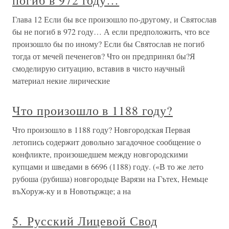
погиб в 972 году…
Глава 12 Если бы все произошло по-другому, и Святослав
бы не погиб в 972 году… А если предположить, что все
произошло бы по иному? Если бы Святослав не погиб
тогда от мечей печенегов? Что он предпринял бы?Я
смоделирую ситуацию, вставив в чисто научный
материал некие лирические
Что произошло в 1188 году?
Что произошло в 1188 году? Новгородская Первая
летопись содержит довольно загадочное сообщение о
конфликте, произошедшем между новгородскими
купцами и шведами в 6696 (1188) году. («В то же лето
рубоша (рубиша) новгородьце Варязи на Гътех, Немьце
въХоруж-ку и в Новотьржце; а на
5. Русский Лицевой Свод