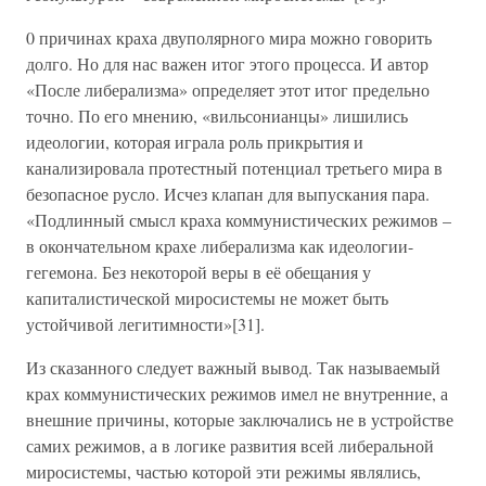
0 причинах краха двуполярного мира можно говорить
долго. Но для нас важен итог этого процесса. И автор
«После либерализма» определяет этот итог предельно
точно. По его мнению, «вильсонианцы» лишились
идеологии, которая играла роль прикрытия и
канализировала протестный потенциал третьего мира в
безопасное русло. Исчез клапан для выпускания пара.
«Подлинный смысл краха коммунистических режимов –
в окончательном крахе либерализма как идеологии-
гегемона. Без некоторой веры в её обещания у
капиталистической миросистемы не может быть
устойчивой легитимности»[31].
Из сказанного следует важный вывод. Так называемый
крах коммунистических режимов имел не внутренние, а
внешние причины, которые заключались не в устройстве
самих режимов, а в логике развития всей либеральной
миросистемы, частью которой эти режимы являлись,