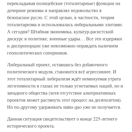
перекладывая полицейские (тоталитарные) функции на
дочерние режимы и направлял недовольство в
безопасное русло. С этой целью, в частности, теория
тоталитаризма и использовалась либеральными элитами.
А сегодня? Штабная экономика, культур-расистский
дискурс в политике, военные удары… Все эти издержки
и диспропорции уже невозможно оправдать наличием
геополитических соперников.
Либеральный проект, оставшись без добавочного
политического модуля, становится всё агрессивнее. И
этот тоталитарный либерализм ждёт неминуемая утрата
легитимности в глазах не только угнетаемых наций, но и
западного общества (хотя отсутствие альтернативных
проектов может растянуть этот процесс на десятилетия).
Но по-другому удерживать status quo уже не получается.
Данная ситуация свидетельствует о конце 225-летнего
исторического проекта.