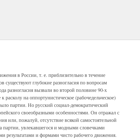
ижения в России, т. е. приблизительно в течение
тов существуют глубокие разногласия по вопросам
ода разногласия вызвали во второй половине 90-х
 к расколу на оппортунистическое (рабочедельческое)
рыло партии. Но русский социал-демократический
опейского своеобразными особенностями. Он отражал с
ия или, пожалуй, отсутствие всякой самостоятельной
ла партии, увлекавшегося и модными словечками
и результатами и формами чисто рабочего движения.