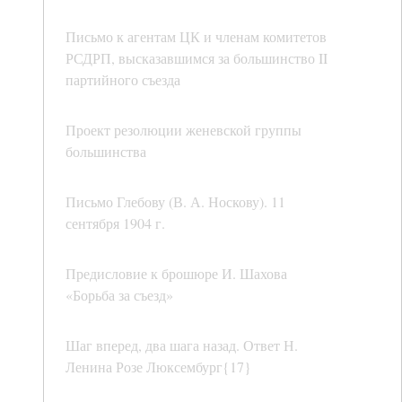
Письмо к агентам ЦК и членам комитетов
РСДРП, высказавшимся за большинство II
партийного съезда
Проект резолюции женевской группы
большинства
Письмо Глебову (В. А. Носкову). 11
сентября 1904 г.
Предисловие к брошюре И. Шахова
«Борьба за съезд»
Шаг вперед, два шага назад. Ответ Н.
Ленина Розе Люксембург{17}