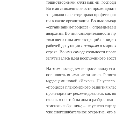
тошнотворными клятвами: ей, господи
Во имя самодеятельности пролетариат
защищали на съезде право профессоров
ни в какие организации. Во имя самод
«организации-процесса», оправдывавш
анархизм. Во имя самодеятельности пр
«высшего типа демонстраций» в виде
рабочей депутации
с земцами
о мирном
страха. Во имя самодеятельности прол
запутывалась идея вооруженного восст
На этом последнем вопросе, ввиду ег
остановить внимание читателя. Развит
мудрецами новой «Искры». Не успело е
«процесса планомерного развития клас
пролетариата» рекомендовалась, как в
гласным почтой на дом и разбрасыванье
земского собрания»; – не успело еще д
уже сногсшибательное открытие, что 