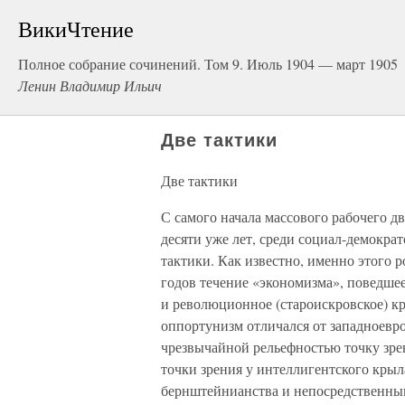
ВикиЧтение
Полное собрание сочинений. Том 9. Июль 1904 — март 1905
Ленин Владимир Ильич
Две тактики
Две тактики
С самого начала массового рабочего дв
десяти уже лет, среди социал-демокра
тактики. Как известно, именно этого р
годов течение «экономизма», поведшее
и революционное (староискровское) к
оппортунизм отличался от западноевр
чрезвычайной рельефностью точку зрен
точки зрения у интеллигентского кры
бернштейнианства и непосредственным