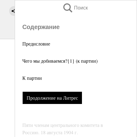
Поиск
Содержание
Предисловие
Чего мы добиваемся?{1} (к партии)
К партии
Продолжение на Литрес
Пяти членам центрального комитета в
Россию. 18 августа 1904 г.