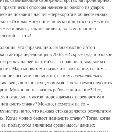
ся практически способы нанесения одного из ударов
ческие познания насчет «переворота в общественных
вой «Искры» могут истерически кричать об ужасном
тяжести лежит, как мы видели, во всесторонней
ческой газеты!
олюция, это справедливо. За знакомство с этой
а и автора передовицы в № 62 «Искры» («да и о какой
ти речь у нашей партии?», – спрашивал там, воюя с
ченик Мартынова). Но назначить восстание, если мы
родное восстание возможно, в силу
совершившихся
ях, вещь вполне осуществимая. Постараемся пояснить
ром. Можно ли назначить рабочее движение? Нет,
тысячи отдельных актов, порождаемых переворотом в
азначить стачку? Можно, несмотря на то –
несмотря
на то, что каждая стачка является результатом
. Когда можно бывает назначить стачку? Тогда, когда
 ее, пользуются влиянием среди
массы
данных
омент растущего недовольства и раздражения в массе