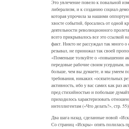
Это увлечение повело к повальной из
либерализм, и к созданию социал-дем
которая упрочила за нашими оппортун
хвосте событий, бросались от одной к
деятельности революционного пролетар
всего прикрывалось все это ссылкой на
факт. Никто не рассуждал так много о 
резывал, не принижал так своей пропо
«Поменьше толкуйте о «повышении акт
передовые рабочие своим усердным, н
больше, чем вы думаете, и мы умеем 
требования, никаких «осязательных ре
активность, ибо у вас самих как раз а
пред стихийностью и побольше думайт
приходилось характеризовать отноше
интеллигентам («Что делать?», стр. 55)
Два шага назад, сделанные новой «Иск
Со страниц «Искры» опять полилась п