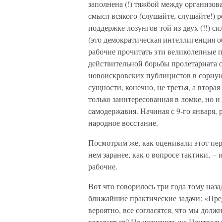
заполнена (!) тяжбой между организо
смысл всякого (слушайте, слушайте!) 
поддержке лозунгов той из двух (!!) с
(это демократическая интеллигенция о
рабочие прочитать эти великолепные п
действительной борьбы пролетариата с
новоискровских публицистов в сорную 
сущности, конечно, не третья, а втора
только заинтересованная в ломке, но и
самодержавия. Начиная с 9-го января, 
народное восстание.
Посмотрим же, как оценивали этот пе
нем заранее, как о вопросе тактики, – 
рабочие.
Вот что говорилось три года тому наз
ближайшие практические задачи: «Пред
вероятно, все согласятся, что мы долж
готовиться? Не назначить же Централь