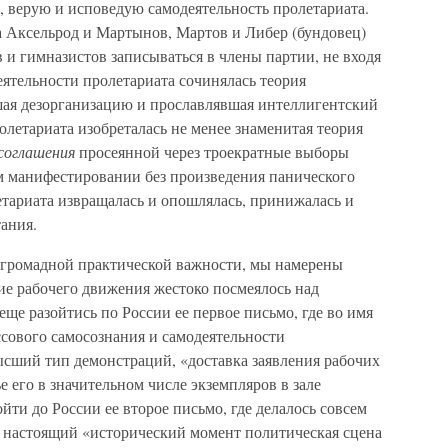
, верую и исповедую самодеятельность пролетариата.
а Аксельрод и Мартынов, Мартов и Либер (бундовец)
 и гимназистов записываться в члены партии, не входя
еятельности пролетариата сочинялась теория
ая дезорганизацию и прославлявшая интеллигентский
олетариата изобреталась не менее знаменитая теория
соглашения
просеянной через троекратные выборы
 манифестировании без произведения панического
етариата извращалась и опошлялась, принижалась и
ания.
о громадной практической важности, мы намерены
ие рабочего движения жестоко посмеялось над
ще разойтись по России ее первое письмо, где во имя
сового самосознания и самодеятельности
ысший тип демонстраций, «доставка заявления рабочих
 его в значительном числе экземпляров в зале
ойти до России ее второе письмо, где делалось совсем
в настоящий «исторический момент политическая сцена