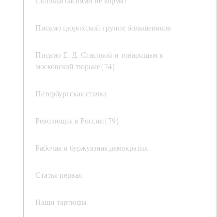
Соловья баснями не кормят
Письмо цюрихской группе большевиков
Письмо Е. Д. Стасовой и товарищам в
московской тюрьме{74}
Петербургская стачка
Революция в России{79}
Рабочая и буржуазная демократия
Статья первая
Наши тартюфы