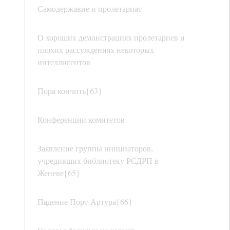
Самодержавие и пролетариат
О хороших демонстрациях пролетариев и
плохих рассуждениях некоторых
интеллигентов
Пора кончить{63}
Конференции комитетов
Заявление группы инициаторов,
учредивших библиотеку РСДРП в
Женеве{65}
Падение Порт-Артура{66}