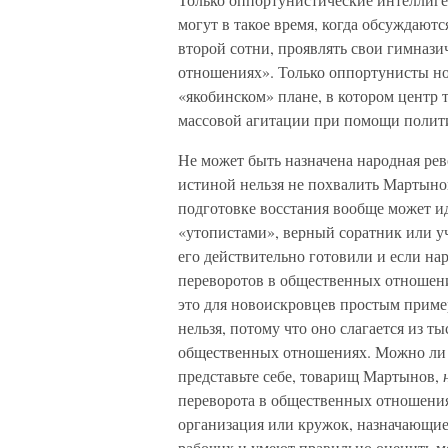
могут в такое время, когда обсуждают
второй сотни, проявлять свои гимнази
отношениях». Только оппортунисты но
«якобинском» плане, в котором центр 
массовой агитации при помощи полити
Не может быть назначена народная рев
истиной нельзя не похвалить Мартынов
подготовке восстания вообще может ид
«утопистами», верный соратник или у
его действительно готовили и если на
переворотов в общественных отношени
это для новоискровцев простым приме
нельзя, потому что оно слагается из 
общественных отношениях. Можно ли н
представьте себе, товарищ Мартынов,
переворота в общественных отношениях
организация или кружок, назначающие
рабочих и умеют правильно оценить м