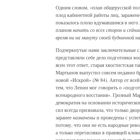
Одним словом, «план общерусской поли
плод кабинетной работы лиц, заражен
показалось плохо вдумавшимся в него 
планом
начать со всех сторон и сейча
время ни на минуту своей будничной 
Подчеркнутые нами заключительные сло
представляли себе дело подготовки в
ясен этот ответ, старая хвостистская т
Мартынов выпустил совсем недавно б
новой «Искрой» (№ 84). Автор от всей
тем, что Ленин мог говорить о «подго
всенародного восстания». Грозный Ма
демократия на основании историческо
сил всегда признавала, что только дв
заранее
назначены
и проведены с успех
потому, что они не есть народные рев
а только перетасовки в правящей клик
народная революция не может быть за