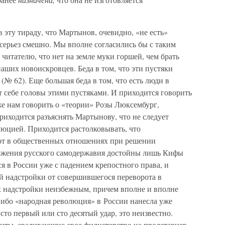
 эту тираду, что Мартынов, очевидно, «не есть»
всерьез смешно. Мы вполне согласились бы с таким
читателю, что нет на земле муки горшей, чем брать
наших новоискровцев. Беда в том, что эти пустяки
№ 62). Еще большая беда в том, что есть люди в
ют себе головы этими пустяками. И приходится говорить
же нам говорить о «теории» Розы Люксембург,
иходится разъяснять Мартынову, что не следует
люцией. Приходится растолковывать, что
от в общественных отношениях при решении
ержения русского самодержавия достойны лишь Кифы
я в России уже с падением крепостного права, и
й надстройки от совершившегося переворота в
х надстройки неизбежным, причем вполне и вполне
ибо «народная революция» в России нанесла уже
 сто первый или сто десятый удар, это неизвестно.
нты, сваливающие свое филистерство на пролетариев,