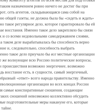
 таким назначением ровно ничего не достиг бы при
от, сеть агентов, складывающаяся сама собой на
ию общей газеты, не должна была бы «сидеть и ждать»
но такое регулярное дело, которое гарантировало бы ей
ае восстания. Именно такое дело закрепляло бы связи
х и со всеми недовольными самодержавием слоями,
на таком деле вырабатывалась бы способность верно
ие и, следовательно, способность выбрать
енно такое дело приучало бы
все
местные организации
те же волнующие всю Россию политические вопросы,
эти происшествия возможно энергичнее, возможно
едь восстание есть, в сущности, самый энергичный,
бразный «ответ» всего народа правительству. Именно
 революционные организации во всех концах России
емя самые конспиративные сношения, создающие
 таких сношений невозможно коллективно обсудить
мые подготовительные меры накануне его, которые
 тайне.