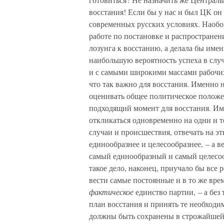
восстания! Если бы у нас и был ЦК он
современных русских условиях. Наобор
работе по постановке и распространен
лозунга к восстанию, а делала бы имен
наибольшую вероятность успеха в случ
и с самыми широкими массами рабочи
что так важно для восстания. Именно 
оценивать общее политическое положен
подходящий момент для восстания. Им
откликаться одновременно на одни и 
случаи и происшествия, отвечать на 
единообразнее и целесообразнее, – а в
самый единообразный и самый целесоо
такое дело, наконец, приучало бы все
вести самые постоянные и в то же вр
фактическое
единство партии, – а без
план восстания и принять те необходи
должны быть сохранены в строжайшей