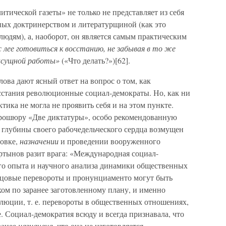
тической газеты» не только не представляет из себя
ных доктринерством и литературщиной (как это
людям), а, наоборот, он является самым практическим
с лее готовиться к восстанию, не забывая в то же
насущной работы»
(«Что делать?»)[62].
ва дают ясный ответ на вопрос о том, как
осстания революционные социал-демократы. Но, как ни
актика не могла не проявить себя и на этом пункте.
рошюру «Две диктатуры», особо рекомендованную
 глубины своего рабочедельческого сердца возмущен
товке,
назначении
и проведении вооруженного
ртынов разит врага: «Международная социал-
го опыта и научного анализа динамики общественных
орцовые перевороты и пронунциаменто могут быть
ом по заранее заготовленному плану, и именно
олюции, т. е. перевороты в общественных отношениях,
е. Социал-демократия всюду и всегда признавала, что
ранее
назначена,
что она не изготовляется