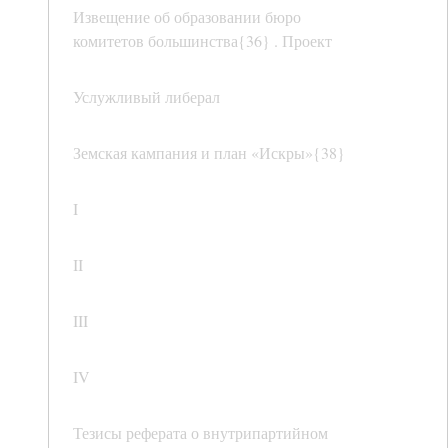
Извещение об образовании бюро
комитетов большинства{36} . Проект
Услужливый либерал
Земская кампания и план «Искры»{38}
I
II
III
IV
Тезисы реферата о внутрипартийном