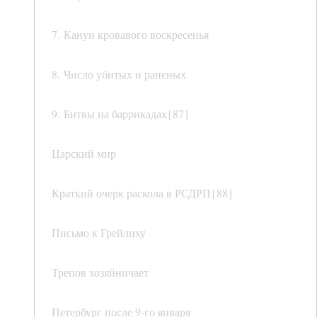
7. Канун кровавого воскресенья
8. Число убитых и раненых
9. Битвы на баррикадах{87}
Царский мир
Краткий очерк раскола в РСДРП{88}
Письмо к Грейлиху
Трепов хозяйничает
Петербург после 9-го января