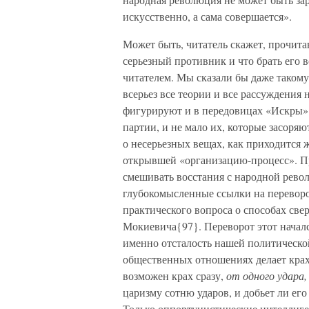
искусственно, а сама совершается».
Может быть, читатель скажет, прочитав
серьезный противник и что брать его 
читателем. Мы сказали бы даже такому 
всерьез все теории и все рассуждения 
фигурируют и в передовицах «Искры» (
партии, и не мало их, которые засоря
о несерьезных вещах, как приходится 
открывшей «организацию-процесс». Пр
смешивать восстания с народной рево
глубокомысленные ссылки на перевор
практического вопроса о способах св
Мокиевича{97}. Переворот этот началс
именно отсталость нашей политическо
общественных отношениях делает кра
возможен крах сразу,
от одного удара,
царизму сотню ударов, и добьет ли его
Только оппортунистические интеллиге