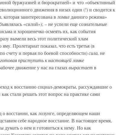
ванной буржуазией и бюрократией» и что «объективный
революционного движения в низах один (!) и сводится к
ил, которая заинтересована в ломке данного режима»
бъявлялась «силой»); – не успели еще сознательные
исьма и хорошенечко осмеять их, как события
разу вымели весь этот политический хлам
яму. Пролетариат показал, что есть третья (в
я по счету и первая по боевой способности)
сила,
не
готовая приступить к настоящей ломке
рабочее движение у нас на глазах
вырастает
в
реход к восстанию социал-демократы, рассуждавшие о
и как стали решать этот вопрос на практике сами
ад о восстании, как лозунге, определяющем наши
ставим себе народное восстание. В настоящее время,
ны думать о нем и готовиться к нему. Но как
ному Комитету агентов по всем местам для подготовки