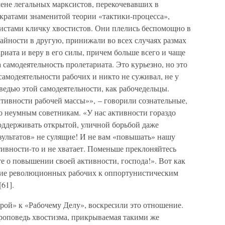
мене легальных марксистов, перекочевавших в
ократами знаменитой теории «тактики-процесса»,
истами кличку хвостистов. Они плелись беспомощно в
райности в другую, принижали во всех случаях размах
иата и веру в его силы, причем больше всего и чаще
 самодеятельность пролетариата. Это курьезно, но это
самодеятельности рабочих и никто не суживал, не у
ведью этой самодеятельности, как рабочедельцы.
ивности рабочей массы»», – говорили сознательные,
о неумным советникам. «У нас активности гораздо
поддерживать открытой, уличной борьбой даже
зультатов» не сулящие! И не вам «повышать» нашу
ктивности-то и не хватает. Поменьше преклоняйтесь
е о повышении своей активности, господа!». Вот как
ние революционных рабочих к оппортунистическим
[61].
рой» к «Рабочему Делу», воскресили это отношение.
роповедь хвостизма, прикрываемая такими же