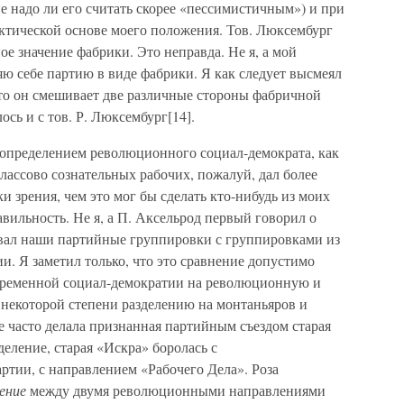
 надо ли его считать скорее «пессимистичным») и при
актической основе моего положения. Тов. Люксембург
ое значение фабрики. Это неправда. Не я, а мой
яю себе партию в виде фабрики. Я как следует высмеял
 что он смешивает две различные стороны фабричной
сь и с тов. Р. Люксембург[14].
м определением революционного социал-демократа, как
классово сознательных рабочих, пожалуй, дал более
и зрения, чем это мог бы сделать кто-нибудь из моих
вильность. Не я, а П. Аксельрод первый говорил о
вал наши партийные группировки с группировками из
. Я заметил только, что это сравнение допустимо
овременной социал-демократии на революционную и
 некоторой степени разделению на монтаньяров и
 часто делала признанная партийным съездом старая
деление, старая «Искра» боролась с
тии, с направлением «Рабочего Дела». Роза
ение
между двумя революционными направлениями