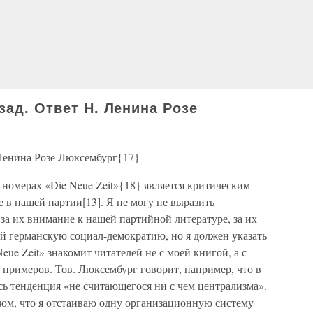
зад. Ответ Н. Ленина Розе
 Ленина Розе Люксембург{17}
3 номерах «Die Neue Zeit»{18} является критическим
е в нашей партии[13]. Я не могу не выразить
за их внимание к нашей партийной литературе, за их
й германскую социал-демократию, но я должен указать
eue Zeit» знакомит читателей не с моей книгой, а с
примеров. Тов. Люксембург говорит, например, что в
сь тенденция «не считающегося ни с чем централизма».
зом, что я отстаиваю одну организационную систему