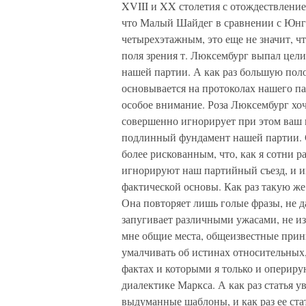
XVIII и XX столетия с отождествление
что Малый Шайдег в сравнении с Юнгф
четырехэтажным, это еще не значит, 
поля зрения т. Люксембург выпал цел
нашей партии. А как раз большую пол
основывается на протоколах нашего па
особое внимание. Роза Люксембург хо
совершенно игнорирует при этом ваш 
подлинный фундамент нашей партии. 
более рискованным, что, как я сотни р
игнорируют наш партийный съезд, и и
фактической основы. Как раз такую же
Она повторяет лишь голые фразы, не д
запугивает различными ужасами, не и
мне общие места, общеизвестные прин
умалчивать об истинах относительных
фактах и которыми я только и опериру
диалектике Маркса. А как раз статья 
выдуманные шаблоны, и как раз ее ста