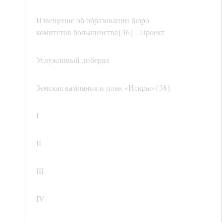
Извещение об образовании бюро
комитетов большинства{36} . Проект
Услужливый либерал
Земская кампания и план «Искры»{38}
I
II
III
IV