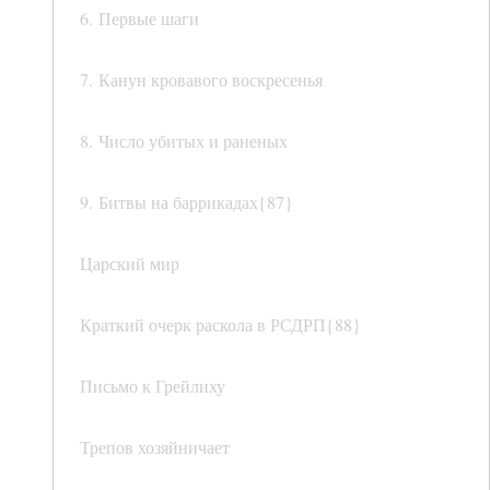
6. Первые шаги
7. Канун кровавого воскресенья
8. Число убитых и раненых
9. Битвы на баррикадах{87}
Царский мир
Краткий очерк раскола в РСДРП{88}
Письмо к Грейлиху
Трепов хозяйничает