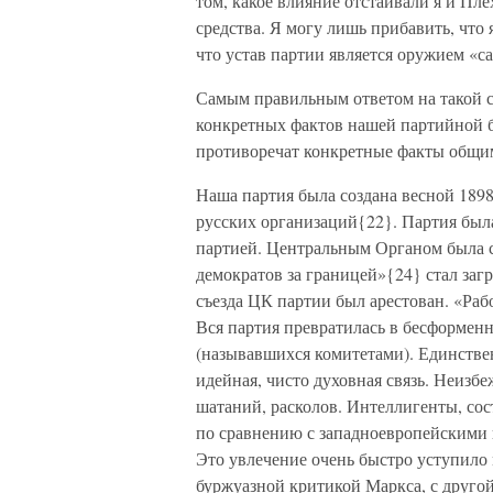
том, какое влияние отстаивали я и П
средства. Я могу лишь прибавить, что
что устав партии является оружием «са
Самым правильным ответом на такой с
конкретных фактов нашей партийной бо
противоречат конкретные факты общи
Наша партия была создана весной 1898
русских организаций{22}. Партия был
партией. Центральным Органом была с
демократов за границей»{24} стал заг
съезда ЦК партии был арестован. «Рабо
Вся партия превратилась в бесформен
(называвшихся комитетами). Единствен
идейная, чисто духовная связь. Неизб
шатаний, расколов. Интеллигенты, со
по сравнению с западноевропейскими 
Это увлечение очень быстро уступило 
буржуазной критикой Маркса, с друго