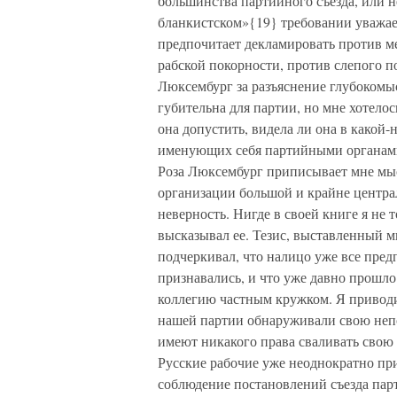
большинства партийного съезда, или н
бланкистском»{19} требовании уважае
предпочитает декламировать против м
рабской покорности, против слепого по
Люксембург за разъяснение глубокомыс
губительна для партии, но мне хотело
она допустить, видела ли она в какой-
именующих себя партийными органами
Роза Люксембург приписывает мне мыс
организации большой и крайне центра
неверность. Нигде в своей книге я не 
высказывал ее. Тезис, выставленный м
подчеркивал, что налицо уже все пред
признавались, и что уже давно прошл
коллегию частным кружком. Я приводил
нашей партии обнаруживали свою непо
имеют никакого права сваливать свою
Русские рабочие уже неоднократно при
соблюдение постановлений съезда парт