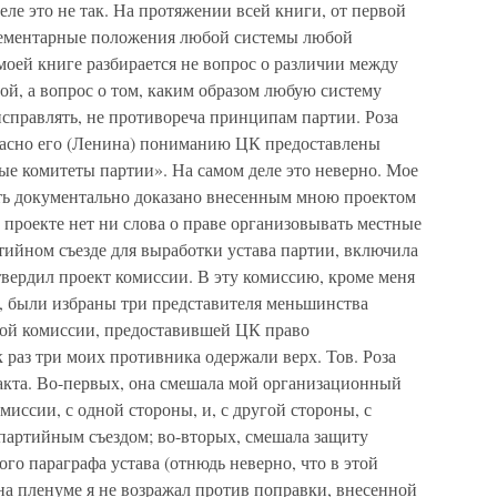
еле это не так. На протяжении всей книги, от первой
лементарные положения любой системы любой
оей книге разбирается не вопрос о различии между
й, а вопрос о том, каким образом любую систему
исправлять, не противореча принципам партии. Роза
ласно его (Ленина) пониманию ЦК предоставлены
ые комитеты партии». На самом деле это неверно. Мое
ть документально доказано внесенным мною проектом
 проекте нет ни слова о праве организовывать местные
тийном съезде для выработки устава партии, включила
утвердил проект комиссии. В эту комиссию, кроме меня
, были избраны три представителя меньшинства
этой комиссии, предоставившей ЦК право
 раз три моих противника одержали верх. Тов. Роза
кта. Во-первых, она смешала мой организационный
иссии, с одной стороны, и, с другой стороны, с
партийным съездом; во-вторых, смешала защиту
го параграфа устава (отнюдь неверно, что в этой
к на пленуме я не возражал против поправки, внесенной