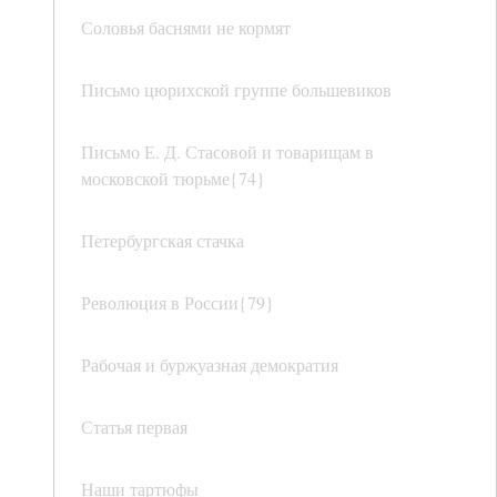
Соловья баснями не кормят
Письмо цюрихской группе большевиков
Письмо Е. Д. Стасовой и товарищам в
московской тюрьме{74}
Петербургская стачка
Революция в России{79}
Рабочая и буржуазная демократия
Статья первая
Наши тартюфы