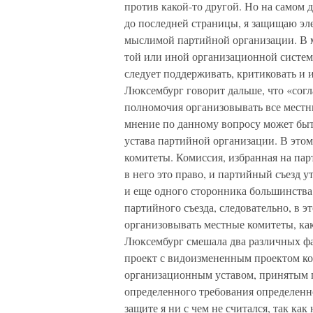
против какой-то другой. Но на самом д
до последней страницы, я защищаю э
мыслимой партийной организации. В м
той или иной организационной системо
следует поддерживать, критиковать и 
Люксембург говорит дальше, что «сог
полномочия организовывать все местн
мнение по данному вопросу может бы
устава партийной организации. В этом
комитеты. Комиссия, избранная на пар
в него это право, и партийный съезд 
и еще одного сторонника большинства
партийного съезда, следовательно, в 
организовывать местные комитеты, как
Люксембург смешала два различных фа
проект с видоизмененным проектом ком
организационным уставом, принятым 
определенного требования определенно
защите я ни с чем не считался, так ка