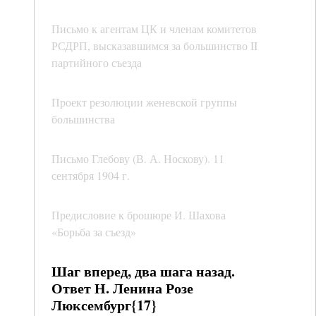
Письмо к агентам ЦК и членам комитетов
РСДРП, высказавшимся за большинство II
партийного съезда
Проект резолюции женевской группы
большинства
Письмо Глебову (В. А. Носкову). 11
сентября 1904 г.
Предисловие к брошюре И. Шахова
«Борьба за съезд»
Шаг вперед, два шага назад.
Ответ Н. Ленина Розе
Люксембург{17}