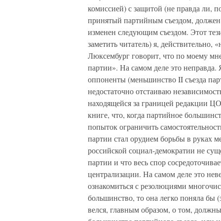
комиссией) с защитой (не правда ли, п
принятый партийным съездом, должен п
изменен следующим съездом. Этот тези
заметить читатель) я, действительно, «
Люксембург говорит, что по моему м
партии». На самом деле это неправда.
оппоненты (меньшинство II съезда пар
недостаточно отстаиваю независимост
находящейся за границей редакции ЦО 
книге, что, когда партийное большинст
попыток ограничить самостоятельность
партии стал орудием борьбы в руках м
российской социал-демократии не сущ
партии и что весь спор сосредоточива
централизации. На самом деле это неве
ознакомиться с резолюциями многочис
большинство, то она легко поняла бы (
велся, главным образом, о том, должн