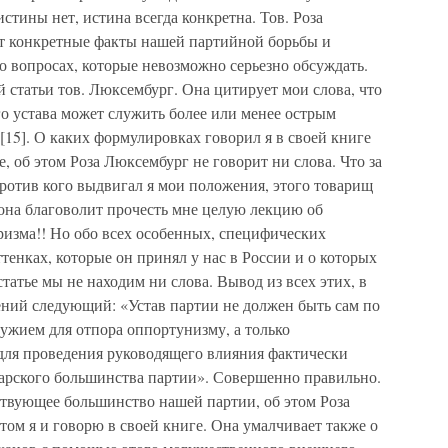
стины нет, истина всегда конкретна. Тов. Роза
т конкретные факты нашей партийной борьбы и
о вопросах, которые невозможно серьезно обсуждать.
 статьи тов. Люксембург. Она цитирует мои слова, что
о устава может служить более или менее острым
15]. О каких формулировках говорил я в своей книге
, об этом Роза Люксембург не говорит ни слова. Что за
против кого выдвигал я мои положения, этого товарищ
 она благоволит прочесть мне целую лекцию об
изма!! Но обо всех особенных, специфических
тенках, которые он принял у нас в России и о которых
 статье мы не находим ни слова. Вывод из всех этих, в
ний следующий: «Устав партии не должен быть сам по
ружием для отпора оппортунизму, а только
ля проведения руководящего влияния фактически
рского большинства партии». Совершенно правильно.
ствующее большинство нашей партии, об этом Роза
том я и говорю в своей книге. Она умалчивает также о