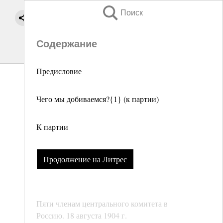
Поиск
Содержание
Предисловие
Чего мы добиваемся?{1} (к партии)
К партии
Продолжение на Литрес
Пяти членам центрального комитета в
Россию. 18 августа 1904 г.