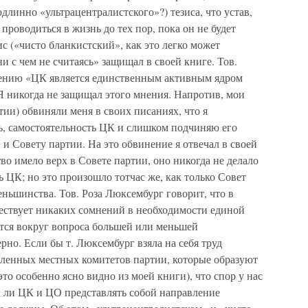
одлинно «ультрацентралистского»?) тезиса, что устав,
роводиться в жизнь до тех пор, пока он не будет
с («чисто бланкистский», как это легко может
ни с чем не считаясь» защищал в своей книге. Тов.
нению «ЦК является единственным активным ядром
 Я никогда не защищал этого мнения. Напротив, мои
тии) обвиняли меня в своих писаниях, что я
ь, самостоятельность ЦК и слишком подчиняю его
и Совету партии. На это обвинение я отвечал в своей
во имело верх в Совете партии, оно никогда не делало
 ЦК; но это произошло тотчас же, как только Совет
еньшинства. Тов. Роза Люксембург говорит, что в
ествует никаких сомнений в необходимости единой
ется вокруг вопроса большей или меньшей
рно. Если бы т. Люксембург взяла на себя труд
ленных местных комитетов партии, которые образуют
это особенно ясно видно из моей книги), что спор у нас
ы ли ЦК и ЦО представлять собой направление