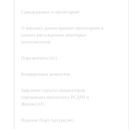
Самодержавие и пролетариат
О хороших демонстрациях пролетариев и
плохих рассуждениях некоторых
интеллигентов
Пора кончить{63}
Конференции комитетов
Заявление группы инициаторов,
учредивших библиотеку РСДРП в
Женеве{65}
Падение Порт-Артура{66}