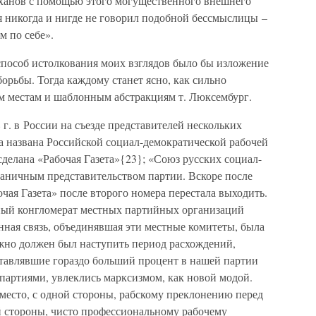
леханов с помощью этого могущественного внешнего
 я никогда и нигде не говорил подобной бессмыслицы –
м по себе».
пособ истолкования моих взглядов было бы изложение
рьбы. Тогда каждому станет ясно, как сильно
м местам и шаблонным абстракциям т. Люксембург.
 г. в России на съезде представителей нескольких
а названа Российской социал-демократической рабочей
делана «Рабочая Газета»{23}; «Союз русских социал-
раничным представительством партии. Вскоре после
чая Газета» после второго номера перестала выходить.
ный конгломерат местных партийных организаций
ная связь, объединявшая эти местные комитеты, была
ежно должен был наступить период расхождений,
ставлявшие гораздо больший процент в нашей партии
партиями, увлеклись марксизмом, как новой модой.
место, с одной стороны, рабскому преклонению перед
й стороны, чисто профессиональному рабочему