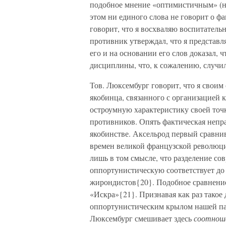
подобное мнение «оптимистичным» (не
этом ни единого слова не говорит о ф
говорит, что я восхваляю воспитательн
противник утверждал, что я представл
его и на основании его слов доказал,
дисциплины, что, к сожалению, случило
Тов. Люксембург говорит, что я свои
якобинца, связанного с организацией 
остроумную характеристику своей точк
противников. Опять фактическая непра
якобинстве. Аксельрод первый сравни
времен великой французской революции
лишь в том смысле, что разделение с
оппортунистическую соответствует до
жирондистов{20}. Подобное сравнение
«Искра»{21}. Признавая как раз такое 
оппортунистическим крылом нашей пар
Люксембург смешивает здесь
соотнош