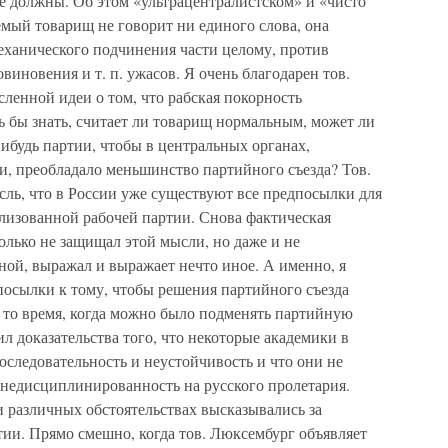
е должны. Об этом «ультрацентралистском» и «чисто
мый товарищ не говорит ни единого слова, она
еханического подчинения части целому, против
виновения и т. п. ужасов. Я очень благодарен тов.
ленной идеи о том, что рабская покорность
сь бы знать, считает ли товарищ нормальным, может ли
нибудь партии, чтобы в центральных органах,
, преобладало меньшинство партийного съезда? Тов.
ль, что в России уже существуют все предпосылки для
лизованной рабочей партии. Снова фактическая
только не защищал этой мысли, но даже и не
ной, выражал и выражает нечто иное. А именно, я
посылки к тому, чтобы решения партийного съезда
о то время, когда можно было подменять партийную
 доказательства того, что некоторые академики в
следовательность и неустойчивость и что они не
 недисциплинированность на русского пролетария.
 различных обстоятельствах высказывались за
ии. Прямо смешно, когда тов. Люксембург объявляет