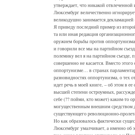
утверждает, что никакой отвлеченной и
Люксембург величественно игнорируе
великодушно занимается декламацией 
Я приведу последний пример из второй
та или иная редакция организационног
оружием борьбы против оппортунизма[
и говорили все мы на партийном съезде
полемику вел я на партийном съезде, 
совершенно не касается. Вместо этого
оппортунизме… в странах парламентар
разновидностях оппортунизма, о тех от
идет речь в моей книге, – об этом в ее
высшей степени остроумных, рассужде
себе (?? пойми, кто может) каким-то о
могущественным внешним средством д
существующего революционно-пролета
Но как образовалось фактически суще
Люксембург умалчивает, а именно об э