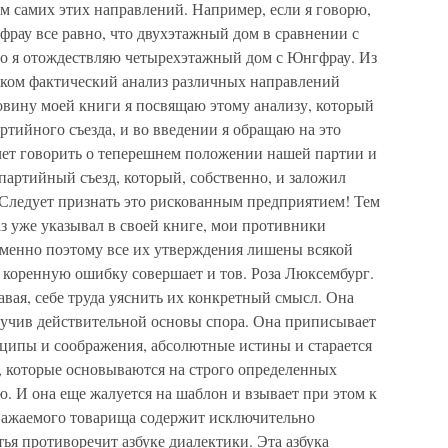
м самих этих направлений. Например, если я говорю,
рау все равно, что двухэтажный дом в сравнении с
что я отождествляю четырехэтажный дом с Юнгфрау. Из
иком фактический анализ различных направлений
овину моей книги я посвящаю этому анализу, который
ртийного съезда, и во введении я обращаю на это
чет говорить о теперешнем положении нашей партии и
партийный съезд, который, собственно, и заложил
Следует признать это рискованным предприятием! Тем
аз уже указывал в своей книге, мои противники
менно поэтому все их утверждения лишены всякой
 коренную ошибку совершает и тов. Роза Люксембург.
авая, себе труда уяснить их конкретный смысл. Она
зучив действительной основы спора. Она приписывает
ципы и соображения, абсолютные истины и старается
, которые основываются на строго определенных
ю. И она еще жалуется на шаблон и взывает при этом к
уважаемого товарища содержит исключительно
тья противоречит азбуке диалектики. Эта азбука