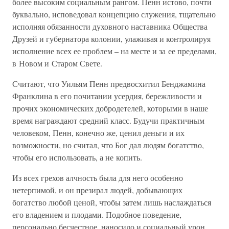
более высоким социальным рангом. Пенн истово, почти
буквально, исповедовал концепцию служения, тщательно
исполняя обязанности духовного наставника Общества
Друзей и губернатора колонии, улаживая и контролируя
исполнение всех ее проблем – на месте и за ее пределами,
в Новом и Старом Свете.
Считают, что Уильям Пенн предвосхитил Бенджамина
Франклина в его почитании усердия, бережливости и
прочих экономических добродетелей, которыми в наше
время награждают средний класс. Будучи практичным
человеком, Пенн, конечно же, ценил деньги и их
возможности, но считал, что Бог дал людям богатство,
чтобы его использовать, а не копить.
Из всех грехов алчность была для него особенно
нетерпимой, и он презирал людей, добывающих
богатство любой ценой, чтобы затем лишь наслаждаться
его владением и плодами. Подобное поведение,
персонально бесчестное, наносило и социальный урон.