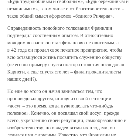
«Будь трудолюбивым и свободным», «Будь бережливым и
независимым», в том числе и от благотворительности –
таков общий смысл афоризмов «бедного Ричарда».
Справедливость подобного толкования Франклин
подтвердил собственным опытом. В относительно
молодом возрасте он стал финансово независимым, а
в 42 года он продал свое печатное предприятие, чтобы
всю оставшуюся жизнь посвятить служению обществу
(не его ли примеру спустя полтора столетия последовал
Карнеги, а еще спустя сто лет – филантрокапиталисты
наших дней?).
Но еще до этого он начал заниматься тем, что
проповедовал другим, исходя из своей сентенции –
«досуг – это время, когда нужно делать что-нибудь
полезное». Конечно, он посвящал свой досуг, прежде
всего, укреплению своей репутации, самообразованию и
изобретательству, но овладев всеми их плодами, он
делился ими с другими. Известно, что Франклин не