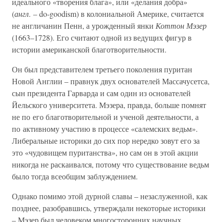
идеального «творения блага», или «делания добра»
(
англ
. – do-goodism) в колониальной Америке, считается
не англичанин Пенн, а урожденный янки
Коттон Мэзер
(1663–1728). Его считают одной из ведущих фигур в
истории американской благотворительности.
Он был представителем третьего поколения пуритан
Новой Англии – правнук двух основателей Массачусетса,
сын президента Гарварда и сам один из основателей
Йельского университета. Мэзера, правда, больше помнят
не по его благотворительной и ученой деятельности, а
по активному участию в процессе «салемских ведьм».
Либеральные историки до сих пор нередко зовут его за
это «чудовищем пуританства», но сам он в этой акции
никогда не раскаивался, потому что существование ведьм
было тогда всеобщим заблуждением.
Однако помимо этой дурной славы – незаслуженной, как
позднее, разобравшись, утверждали некоторые историки
– Мэзер был человеком многосторонних научных