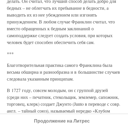
делать. Он считал, что лучший способ делать добро для
бедных – не облегчать их пребывание в бедности, а
выводить их из нее убеждением или изгонять
принуждением. В любом случае Франклин считал, что
вместо обращенных к бедным заклинаний о
самоподдержке следует создать условия, при которых
человек будет способен обеспечить себя сам.
***
Благотворительная практика самого Франклина была
весьма обширна и разнообразна и в большинстве случаев
следовала указанным принципам.
В 1727 году, совсем молодым, он с группой друзей
(среди них – печатник, стекольщик, землемер, сапожник,
торговец, клерк) создает Джунто (Junto в переводе с совр.
англ. – тайный союз), называемый нередко «Клубом
кожаных фартуков». Считается, что опыт этого клуба,
Продолжение на Литрес
представлявшего собой добровольное общество