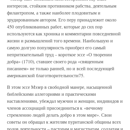
интересов, стойким противником рабства, деятельным
филантропом, а также наиболее плодовитым и
эрудированным автором. Его перу принадлежит около
450 опубликованных работ, которые до сих пор
используются как хроника и комментарии повседневной
жизни и размышлений того времени. Наибольшую и
самую долгую популярность приобрел его самый
непритязательный труд – короткое эссе «О творении
добра» (1710), ставшее своего рода «священным
писанием» не только ранней, но и всей последующей
американской благотворительности75.
В этом эссе Мэзер в свободной манере, насыщенной
библейскими аллегориями и практическими
наставлениями, убеждал мужчин и женщин, индивидов и
членов ассоциаций присоединиться к «вечному
стремлению людей делать добро в этом мире». Свои
советы он обращал к жителям пуританской общины всех
родов деятельности – пасторам и магистратам, солдатам и