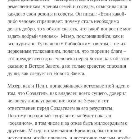
ремесленникам, членам семей и соседям, отыскивая для
каждого свои резоны и советы. Он писал: «Если какой-
либо человек спрашивает: почему столь необходимо
делать добро, то я обязан сказать, что такой вопрос не мог
задать добрый человек». Мэзер, поклонявшийся, как и
все пуритане, буквальным библейским заветам, а не их
церковным толкованиям, полагал, что творение блага –
это прежде всего долг человека перед Богом, как об этом
сказано в Ветхом Завете, а не только средство спасения
души, как следует из Нового Завета.
Мэзер, как и Пенн, придерживался ветхозаветной идеи о
том, что Создатель, как владелец всего сущего, доверил
человеку лишь управление всем на Земле и тот
ответственен перед Создателем за его результаты.
Поэтому нерадивый «управитель» будет наказан
«хозяином», в том числе и за отказ быть милосердным с
другими. Мэзер, по замечанию Бремнера, был вполне
искренним, чтобы признать, и достаточно смелым, чтобы