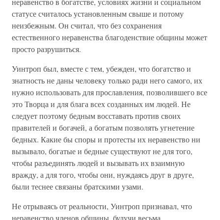
неравенство в богатстве, условиях жизни и социальном
статусе считалось установленным свыше и потому
неизбежным. Он считал, что без сохранения
естественного неравенства благоденствие общины может
просто разрушиться.
Уинтроп был, вместе с тем, убежден, что богатство и
знатность не даны человеку только ради него самого, их
нужно использовать для прославления, позволившего все
это Творца и для блага всех созданных им людей. Не
следует поэтому бедным восставать против своих
правителей и богачей, а богатым позволять угнетение
бедных. Какие бы споры и протесты их неравенство ни
вызывало, богатые и бедные существуют не для того,
чтобы разъединять людей и вызывать их взаимную
вражду, а для того, чтобы они, нуждаясь друг в друге,
были теснее связаны братскими узами.
Не отрываясь от реальности, Уинтроп признавал, что
неравенство членов общины, будучи весьма