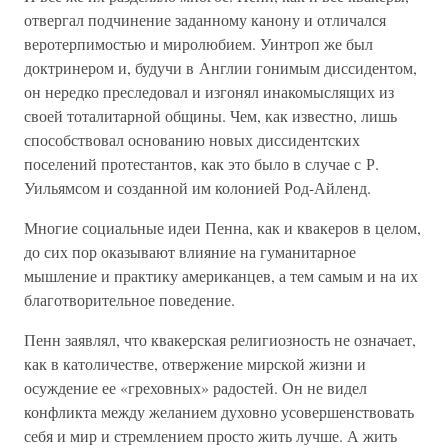
отвергал подчинение заданному канону и отличался
веротерпимостью и миролюбием. Уинтроп же был
доктринером и, будучи в Англии гонимым диссидентом,
он нередко преследовал и изгонял инакомыслящих из
своей тоталитарной общины. Чем, как известно, лишь
способствовал основанию новых диссидентских
поселений протестантов, как это было в случае с Р.
Уильямсом и созданной им колонией Род-Айленд.
Многие социальные идеи Пенна, как и квакеров в целом,
до сих пор оказывают влияние на гуманитарное
мышление и практику американцев, а тем самым и на их
благотворительное поведение.
Пенн заявлял, что квакерская религиозность не означает,
как в католичестве, отвержение мирской жизни и
осуждение ее «греховных» радостей. Он не видел
конфликта между желанием духовно усовершенствовать
себя и мир и стремлением просто жить лучше. А жить