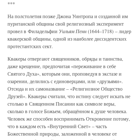
***
На полстолетия позже Джона Уинтропа и созданной им
пуританской общины свой религиозный эксперимент
провел в Филадельфии
Уильям Пенн
(1644–1718) – лидер
квакерской общины, одной из наиболее диссидентских
протестантских сект.
Квакеры отвергают священников, обряды и таинства,
даже крещение, предпочитая «переживание в себе
Святого Духа», которым они, проповедуя в экстазе и
озарении, делились с единоверцами, или «друзьями».
Отсюда и их самоназвание – «Религиозное Общество
Друзей». Квакеры считали, что истину следует искать не
столько в Священном Писании как символе веры,
сколько в голосе Божьем, обращённом к душе человека.
Человек же способен воспринимать Откровение потому,
что в каждом есть «Внутренний Свет» – часть
Божественной природы, заложенной в человеке от