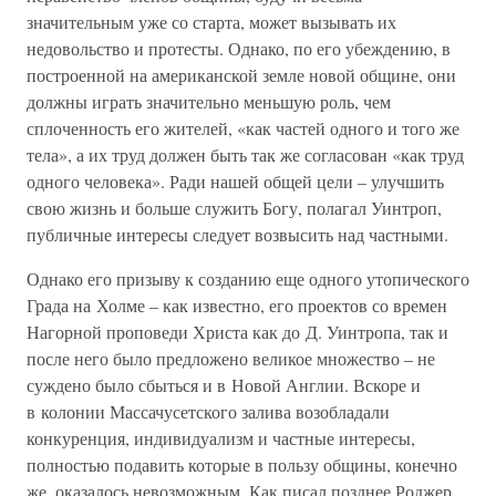
значительным уже со старта, может вызывать их
недовольство и протесты. Однако, по его убеждению, в
построенной на американской земле новой общине, они
должны играть значительно меньшую роль, чем
сплоченность его жителей, «как частей одного и того же
тела», а их труд должен быть так же согласован «как труд
одного человека». Ради нашей общей цели – улучшить
свою жизнь и больше служить Богу, полагал Уинтроп,
публичные интересы следует возвысить над частными.
Однако его призыву к созданию еще одного утопического
Града на Холме – как известно, его проектов со времен
Нагорной проповеди Христа как до Д. Уинтропа, так и
после него было предложено великое множество – не
суждено было сбыться и в Новой Англии. Вскоре и
в колонии Массачусетского залива возобладали
конкуренция, индивидуализм и частные интересы,
полностью подавить которые в пользу общины, конечно
же, оказалось невозможным. Как писал позднее Роджер