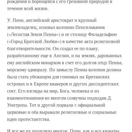
рождения и борющейся с его греховной природой в
течение всей жизни.
У. Пенн, английский аристократ и крупный
землевладелец, основал колонию Пенсильвания
(«Лесистая Земля Пенна») и ее столицу Филадельфию
(«Город Братской Любви») в качестве акта религиозной
благотворительности. Он создал ее по плану,
разработанному еще в Англии, и на землях, дарованных
ему английским монархом в счет его долгов отцу Пенна,
морскому адмиралу. По замыслу Пенна колония должна
была стать убежищем для гонимых на Британских
островах и в Европе квакеров и других диссидентских
сект. Его взгляды на мир, Бога, человека и их
взаимоотношения во многом созвучны подходам Д.
Уинтропа. Тот и другой порвали с официальной
церковью и оба выражали религиозные и социальные
идеи протестантства.
И все же их разделяло многое. Пенн, как и все квакеры,