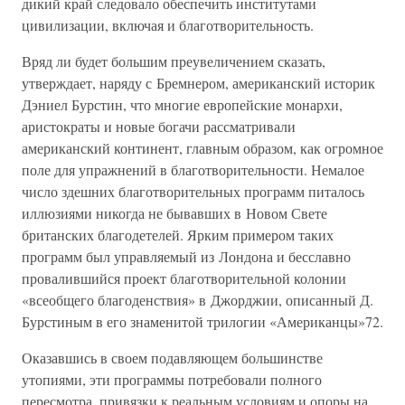
дикий край следовало обеспечить институтами
цивилизации, включая и благотворительность.
Вряд ли будет большим преувеличением сказать,
утверждает, наряду с Бремнером, американский историк
Дэниел Бурстин, что многие европейские монархи,
аристократы и новые богачи рассматривали
американский континент, главным образом, как огромное
поле для упражнений в благотворительности. Немалое
число здешних благотворительных программ питалось
иллюзиями никогда не бывавших в Новом Свете
британских благодетелей. Ярким примером таких
программ был управляемый из Лондона и бесславно
провалившийся проект благотворительной колонии
«всеобщего благоденствия» в Джорджии, описанный Д.
Бурстиным в его знаменитой трилогии «Американцы»72.
Оказавшись в своем подавляющем большинстве
утопиями, эти программы потребовали полного
пересмотра, привязки к реальным условиям и опоры на