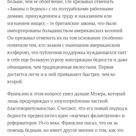
больше, чем ее облегчение. Он призывал отменить
«Законы о бедных» с их полурабскими работными
домами, принуждением к труду и наказанием или
изгнанием нищих – те британские законы, что были
импортированы большинством американских колоний.
Он призывал отменить их на том основании (особенно
понятном тем, кто знаком с нынешним американским
вэлфером), что публичная поддержка нуждающихся таит
в себе еще большую угрозу консервации бедности и даже
обнищания, чем традиционная милостыня. Первая
достается легче и к ней привыкают быстрее, чем ко
второй.
Франклин в этом вопросе ушел дальше Мэзера, который
лишь предупреждал о злоупотреблении частной
благотворительностью. Считают, что его новый подход к
бедности предвосхитил идеи «научных филантропов» и
реформаторов 19-го века. Франклин писал, что он за
помощь бедным, но имеет другое мнение о том, как это