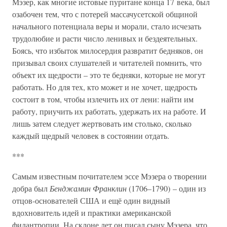
Мэзер, как многие истовые пуритане конца 17 века, был
озабочен тем, что с потерей массачусетской общиной
начального потенциала веры и морали, стало исчезать
трудолюбие и расти число ленивых и бездеятельных.
Боясь, что избыток милосердия развратит бедняков, он
призывал своих слушателей и читателей помнить, что
объект их щедрости – это те бедняки, которые не могут
работать. Но для тех, кто может и не хочет, щедрость
состоит в том, чтобы излечить их от лени: найти им
работу, приучить их работать, удержать их на работе. И
лишь затем следует жертвовать им столько, сколько
каждый щедрый человек в состоянии отдать.
***
Самым известным почитателем эссе Мэзера о творении
добра был
Бенджамин Франклин
(1706–1790) – один из
отцов-основателей США и ещё один видный
вдохновитель идей и практики американской
филантропии. На склоне лет он писал сыну Мэзера, что