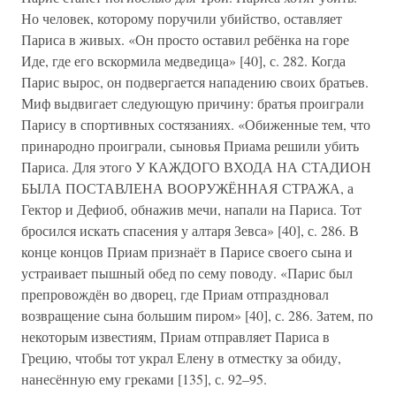
Но человек, которому поручили убийство, оставляет
Париса в живых. «Он просто оставил ребёнка на горе
Иде, где его вскормила медведица» [40], с. 282. Когда
Парис вырос, он подвергается нападению своих братьев.
Миф выдвигает следующую причину: братья проиграли
Парису в спортивных состязаниях. «Обиженные тем, что
принародно проиграли, сыновья Приама решили убить
Париса. Для этого У КАЖДОГО ВХОДА НА СТАДИОН
БЫЛА ПОСТАВЛЕНА ВООРУЖЁННАЯ СТРАЖА, а
Гектор и Дефиоб, обнажив мечи, напали на Париса. Тот
бросился искать спасения у алтаря Зевса» [40], с. 286. В
конце концов Приам признаёт в Парисе своего сына и
устраивает пышный обед по сему поводу. «Парис был
препровождён во дворец, где Приам отпраздновал
возвращение сына большим пиром» [40], с. 286. Затем, по
некоторым известиям, Приам отправляет Париса в
Грецию, чтобы тот украл Елену в отместку за обиду,
нанесённую ему греками [135], с. 92–95.