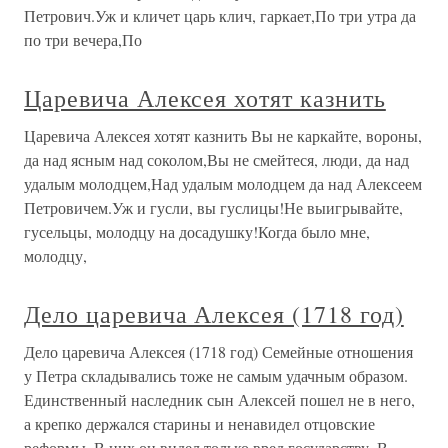
Петрович.Уж и кличет царь клич, гаркает,По три утра да
по три вечера,По
Царевича Алексея хотят казнить
Царевича Алексея хотят казнить Вы не каркайте, вороны,
да над ясным над соколом,Вы не смейтеся, люди, да над
удалым молодцем,Над удалым молодцем да над Алексеем
Петровичем.Уж и гусли, вы гуслицы!Не выигрывайте,
гусельцы, молодцу на досадушку!Когда было мне,
молодцу,
Дело царевича Алексея (1718 год)
Дело царевича Алексея (1718 год) Семейные отношения
у Петра складывались тоже не самым удачным образом.
Единственный наследник сын Алексей пошел не в него,
а крепко держался старины и ненавидел отцовские
реформы. В них он видел только вред государству. В