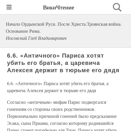
ВикиЧтение
Начало Ордынской Руси. После Христа.Троянская война.
Основание Рима.
Носовский Глеб Владимирович
6.6. «Античного» Париса хотят
убить его братья, а царевича
Алексея держит в тюрьме его дядя
6.6. «Античного» Париса хотят убить его братья, а
царевича Алексея держит в тюрьме его дядя
Согласно «античным» мифам Парис подвергался
гонениям со стороны своих родственников.
Первоначально причиной гонений было предсказание
Эсака, сына Приама, согласно которому родившийся
Парис станет погибелью для Трои. Париса хотят убить.