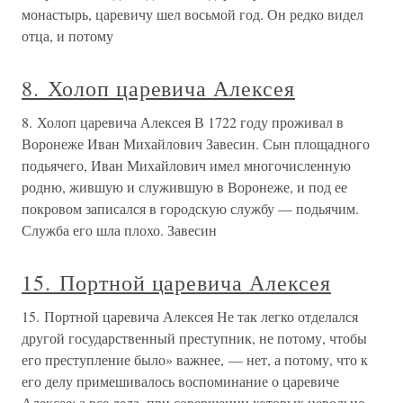
монастырь, царевичу шел восьмой год. Он редко видел
отца, и потому
8. Холоп царевича Алексея
8. Холоп царевича Алексея В 1722 году проживал в
Воронеже Иван Михайлович Завесин. Сын площадного
подьячего, Иван Михайлович имел многочисленную
родню, жившую и служившую в Воронеже, и под ее
покровом записался в городскую службу — подьячим.
Служба его шла плохо. Завесин
15. Портной царевича Алексея
15. Портной царевича Алексея Не так легко отделался
другой государственный преступник, не потому, чтобы
его преступление было» важнее, — нет, а потому, что к
его делу примешивалось воспоминание о царевиче
Алексее; а все дела, при совершении которых невольно