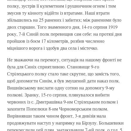
полку, зустрів її кулеметним і рушничним огнем і тим
змусив ту кінноту відійти із втратами. Наші втрати
збільшились на 25 ранених і забитих; між раненими було
двох старшин. Того знаменного дня, 14-го серпня 1919
року, 7-й Синій полк перевищив сам себе: на протязі дня
пройшов із боєм 17 кілометрів, розбив численно
міцнішого ворога і здобув два села і містечко.
Не зважаючи на перемогу, ситуація на нашому фронті не
була для Синіх сприятливою. Становище 9-го
Стрілецького полку стало таке скрутне, що замість того,
щоб допомогти Синім, я був змушений дати наказ полк.
Вишнівському вислати одну сотню на допомогу 9-му
полкові. Зранку, 15-го серпня, плянувалося вибити
червоних із с. Дмнтрашівка 9-им Стрілецьким полком і
захопити Попелюхи 8-им Чорноморським полком.
Вирівнявши таким чином фронт, 3-я дивізія мала
продовжувати наступ у напрямку на Бірзулу. Большевики
перекреслили цей плян, заатакувавши 7-ий полк, о год. 5