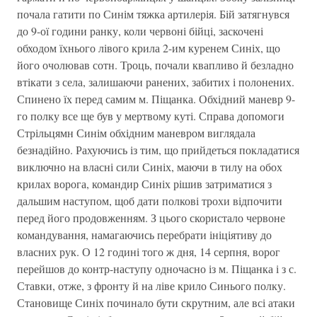
почала гатити по Синім тяжка артилерія. Бій затягнувся
до 9-ої години ранку, коли червоні бійці, заскочені
обходом їхнього лівого крила 2-им куренем Синіх, що
його очолював сотн. Троць, почали квапливо й безладно
втікати з села, залишаючи ранених, забитих і полонених.
Спинено їх перед самим м. Піщанка. Обхідний маневр 9-
го полку все ще був у мертвому куті. Справа допомоги
Стрільцямн Синім обхідним маневром виглядала
безнадійно. Рахуючись із тим, що прийдеться покладатися
виключно на власні сили Синіх, маючи в тилу на обох
крилах ворога, командир Синіх рішив затриматися з
дальшим наступом, щоб дати полкові трохи відпочити
перед його продовженням. З цього скористало червоне
командування, намагаючись перебрати ініціятиву до
власних рук. О 12 годині того ж дня, 14 серпня, ворог
перейшов до контр-наступу одночасно із м. Піщанка і з с.
Ставки, отже, з фронту й на ліве крило Синього полку.
Становище Синіх починало бути скрутним, але всі атаки