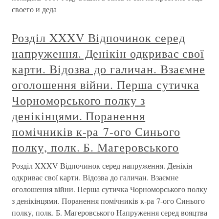
своего и деда
Розділ XXXV Відпочинок серед
напруження. Денікін одкриває свої
карти. Відозва до галичан. Взаємне
оголошення війни. Перша сутичка
Чорноморського полку з
денікінцями. Поранення
помічників к-ра 7-ого Синього
полку, полк. Б. Магеровського
Розділ XXXV Відпочинок серед напруження. Денікін
одкриває свої карти. Відозва до галичан. Взаємне
оголошення війни. Перша сутичка Чорноморського полку
з денікінцями. Поранення помічників к-ра 7-ого Синього
полку, полк. Б. Магеровського Напруження серед вояцтва