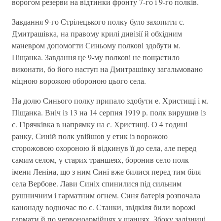
ворогом резерви на відтинки фронту 7-го і 9-го полків.
Завдання 9-го Стрілецького полку було захопити с.
Дмитрашівка, на правому крилі дивізії й обхідним
маневром допомогти Синьому полкові здобути м.
Піщанка. Завдання це 9-му полкові не пощастило
виконати, бо його наступ на Дмитрашівку загальмовано
міцною ворожою обороною цього села.
На долю Синього полку припало здобути е. Христищі і м.
Піщанка. Вніч із 13 на 14 серпня 1919 р. полк вирушив із
с. Гірячківка в напрямку на с. Христищі. О 4 годині
ранку, Синій полк увійшов у етик із ворожою
сторожовою охороною й відкинув її до села, але перед
самим селом, у старих траншеях, боронив село полк
імени Леніна, що з ним Сині вже билися перед тим біля
села Вербове. Лави Синіх спинилися під сильним
рушничним і гарматним огнем. Синя батерія розпочала
канонаду водночас по с. Станки, звідкіля били ворожі
гармати й по червоноармійцях у шанцях. Збоку залізниці