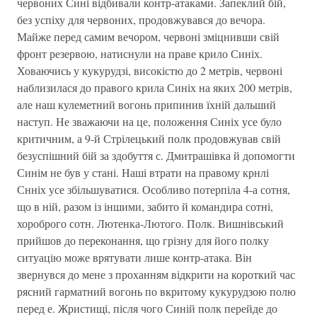
червоних Сині відбивали контр-атаками. Запеклий бій,
без успіху для червоних, продовжувався до вечора.
Майже перед самим вечором, червоні зміцнивши свій
фронт резервою, натиснули на праве крило Синіх.
Ховаючись у кукурудзі, високістю до 2 метрів, червоні
наблизилася до правого крила Синіх на яких 200 метрів,
але наш кулеметний вогонь припинив їхній дальший
наступ. Не зважаючи на це, положення Синіх усе було
критичним, а 9-й Стрілецький полк продовжував свій
безуспішний бій за здобуття с. Дмитрашівка й допомогти
Синім не був у стані. Наші втрати на правому крнлі
Снніх усе збільшуватися. Особливо потерпіла 4-а сотня,
що в ній, разом із іншими, забито й командира сотні,
хороброго сотн. Лютенка-Лютого. Полк. Вишнівський
прийшов до переконання, що грізну для його полку
ситуацію може врятувати лише контр-атака. Він
звернувся до мене з проханням відкрити на короткий час
рясний гарматний вогонь по вкритому кукурудзою полю
перед е. Жристищі, після чого Синій полк перейде до