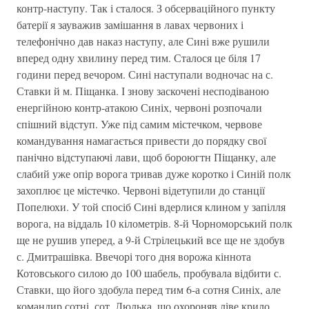
контр-наступу. Так і сталося. З обсерваційного пункту
батерії я зауважив замішання в лавах червоних і
телефонічно дав наказ наступу, але Сині вже рушили
вперед одну хвилину перед тим. Сталося це біля 17
години перед вечором. Сині наступали водночас на с.
Ставки й м. Піщанка. І знову заскочені несподіваною
енергійною контр-атакою Синіх, червоні розпочали
спішний відступ. Уже під самим містечком, червове
командування намагається привести до порядку свої
панічно відступаючі лави, щоб бороюгтн Піщанку, але
слабий уже опір ворога тривав дуже коротко і Синій полк
захоплює це містечко. Червоні відетупили до станції
Попелюхи. У той спосіб Сині вдерлися клином у запілля
ворога, на віддаль 10 кілометрів. 8-й Чорноморський полк
ще не рушив уперед, а 9-й Стрілецький все ще не здобув
с. Дмитрашівка. Ввечорі того дня ворожа кіннота
Котовського силою до 100 шабель, пробувала відбити с.
Ставки, що його здобула перед тим 6-а сотня Синіх, але
командир сотні, сот. Люлька, що охороняв ліве крило