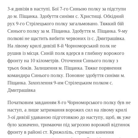
3-я дивізія в наступі. Бої 7-го Синьою полку за підступи
до м. Піщанка. Здобуття синіми с. Христищі. Обхідний
рух 9-го Стрілецького полку загальмовано. Тяжкий бій
Синього полку за м. Піщанка. Здобуття м. Піщанка. 9-му
полкові не щастить вибити червоних із с. Дмитрашівка.
На лівому крилі дивізії 8-й Чорноморський полк не
рушив із місця. Синій полк вдерся в глибину ворожого
фронту на 10 кілометрів. Оточення Синього полку з
трьох боків. Залишення м. Піщанка. Тяжке порянення
командира Синього полку. Поновне здобуття синіми м.
Піщанка. Захоплення 9-им Стрілецьким полком с.
Дмитрашівка
Початковим завданням 8-го Чорноморського полку був не
наступ, а лише затримання ворожих сил на лівому крилі
3-ої дивізії удаваною підготовкою до наступу, щоб, як уже
було зазначено, тримаючи під загрозою ворожий відтинок
фронту в районі ст. Крижоліль, стримати кинення