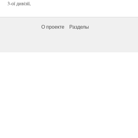
3-ої дивізії,
О проекте
Разделы