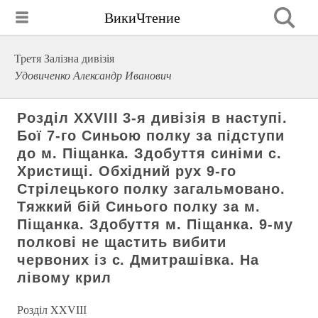
ВикиЧтение
Третя Залізна дивізія
Удовиченко Александр Иванович
Розділ XXVIІІ 3-я дивізія в наступі.
Бої 7-го Синьою полку за підступи
до м. Піщанка. Здобуття синіми с.
Христищі. Обхідний рух 9-го
Стрілецького полку загальмовано.
Тяжкий бій Синього полку за м.
Піщанка. Здобуття м. Піщанка. 9-му
полкові не щастить вибити
червоних із с. Дмитрашівка. На
лівому крил
Розділ XXVIІІ