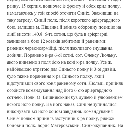
ранку, 15 серпня, водночас із фронту й обох крил полку,
намагаючись у той спосіб оточити Синіх. Зваживши на
таку загрозу, Синій полк, після короткого арієргардного
бою, залишив м. Піщанка й зайняв оборонну позицію на
лінії висоти 140.8. 6-та сотня, що була в арієргарді,
залишила в бою 12 козаків забитими й раненими:
ранених червоноармійці, після жахливого знущання,
добили. Поранено к-ра 6-ої сотні, сот. Олексу Люльку,
якого вивезено з поля бою на коні к-ра полку. Усе ж,
найбільшою втратою для Синього полку й 3-ої дивізії,
було тяжке поранення к-ра Синього полку, який
відступивши свого коня раненому сотн. Люльці, прийняв
особисте командування над його 6-ою аріерґардною
сотнею. Полк. О. Вишнівський був душею й улюбленцем
всього його полку. На його наказ, Сині не зупинялися
виконувати всі його бойові завдання. Командування
Синім полком прийняв заступник к-ра полку, рівнож
бойовий полк. Борис Магеровськнй, Синьожупанник. На