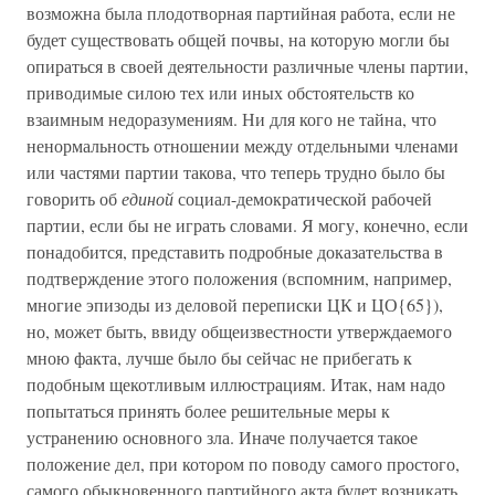
возможна была плодотворная партийная работа, если не
будет существовать общей почвы, на которую могли бы
опираться в своей деятельности различные члены партии,
приводимые силою тех или иных обстоятельств ко
взаимным недоразумениям. Ни для кого не тайна, что
ненормальность отношении между отдельными членами
или частями партии такова, что теперь трудно было бы
говорить об
единой
социал-демократической рабочей
партии, если бы не играть словами. Я могу, конечно, если
понадобится, представить подробные доказательства в
подтверждение этого положения (вспомним, например,
многие эпизоды из деловой переписки ЦК и ЦО{65}),
но, может быть, ввиду общеизвестности утверждаемого
мною факта, лучше было бы сейчас не прибегать к
подобным щекотливым иллюстрациям. Итак, нам надо
попытаться принять более решительные меры к
устранению основного зла. Иначе получается такое
положение дел, при котором по поводу самого простого,
самого обыкновенного партийного акта будет возникать