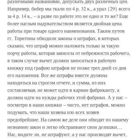
различными названиями, допускать двух различных цен.
Например, бибер мы ткали по 4 р. 32 к., а урал {29} всего
за 4 р. 14 к., – а разве по работе это не одно и то же? Еще
более наглым надувательством является двойная цена
работы при товаре одного наименования. Таким путем
гг. Торнтоны обходили законы о штрафах, в которых
сказано, что штраф можно наложить только за такую
порчу работы, которая зависела от небрежности рабочего,
в таком случае вычет должен заноситься в рабочую
книжку под графою штрафов не позже трех дней со дня
его наложения. Все же штрафы вместе должны
находиться на строгом отчете, и сумма, из них
составляемая, не может идти в карман фабриканту, а
должна идти на нужды рабочих этой фабрики. А у нас –
посмотри в наши книжки – чисто, нет штрафов, можно
подумать, что наши хозяева изо всех хозяев
предобрейшие. На самом же деле они обходят по нашему
незнанию закон и легко обстраивают свои делишки…
Нас, видите ли, не штрафуют, а у нас производят вычет,