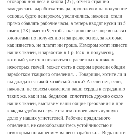
оговорок нол-леса и кнопа {27}, отчего страшно
замедлялась выработка товара, проволочки на получение
основы, будто ненароком, увеличились, наконец, стали
прямо сбавлять рабочие часы, а теперь вводят куски из 5
шмиц {28} вместо 9, чтобы ткач дольше и чаще возился с
хлопотами по получению и заправке основ, за которые,
как известно, не платят ни гроша. Измором хотят извести
наших ткачей, и заработок в 1 р. 62 к. в полумесяц,
который уже стал появляться в расчетных книжках
некоторых ткачей, может стать в скором времени общим
заработком ткацкого отделения… Товарищи, хотите ли и
вы дождаться такой хозяйской ласки? А если нет, если,
наконец, не совсем окаменели ваши сердца к страданию
таких же, как и вы, бедняков, сплотитесь дружно около
наших ткачей, выставим наши общие требования и при
каждом удобном случае станем отвоевывать лучшую
долю у наших угнетателей. Рабочие прядильного
отделения, не самообольщайтесь устойчивостью и
некоторым повышением вашего заработка… Ведь почти