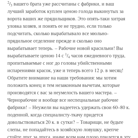
2
/
вашего брата уже рассчитаны с фабрики, и ваш
3
лучший заработок куплен ценою голода выкинутых за
ворота ваших же прядильщиков. Это опять-таки хитрая
уловка хозяев, и понять ее не трудно, если только
подсчитать, сколько вырабатывало все мюльно-
прядильное отделение прежде и сколько оно
вырабатывает теперь. – Рабочие новой красильни! Вы
1
вырабатываете ценою 14 с
/
часов ежедневного труда,
4
пропитываемые с ног до головы убийственными
испарениями красок, уже и теперь всего 12 р. в месяц!
Обратите внимание на наши требования: мы хотим
положить конец и тем незаконным вычетам, которые
производятся с вас за неумелость вашего мастера. –
Чернорабочие и вообще все неспециальные рабочие
фабрики! – Неужели вы надеетесь удержать свои 60–80 к.
поденной, когда специалисту-ткачу придется
довольствоваться 20 к. в сутки? – Товарищи, не будьте
слепы, не попадайтесь в хозяйскую ловушку, крепче
стойте друг за друга, иначе всем нам плохо придется в эту