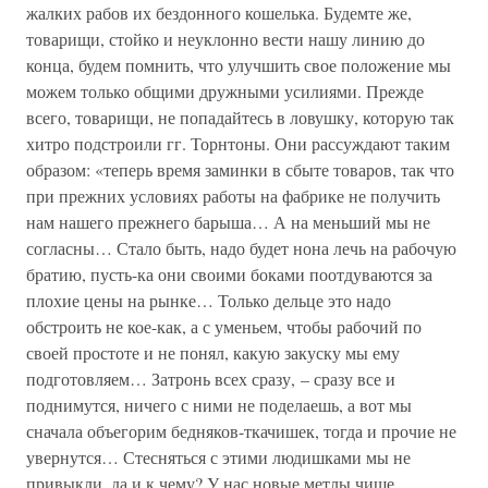
жалких рабов их бездонного кошелька. Будемте же,
товарищи, стойко и неуклонно вести нашу линию до
конца, будем помнить, что улучшить свое положение мы
можем только общими дружными усилиями. Прежде
всего, товарищи, не попадайтесь в ловушку, которую так
хитро подстроили гг. Торнтоны. Они рассуждают таким
образом: «теперь время заминки в сбыте товаров, так что
при прежних условиях работы на фабрике не получить
нам нашего прежнего барыша… А на меньший мы не
согласны… Стало быть, надо будет нона лечь на рабочую
братию, пусть-ка они своими боками поотдуваются за
плохие цены на рынке… Только дельце это надо
обстроить не кое-как, а с уменьем, чтобы рабочий по
своей простоте и не понял, какую закуску мы ему
подготовляем… Затронь всех сразу, – сразу все и
поднимутся, ничего с ними не поделаешь, а вот мы
сначала объегорим бедняков-ткачишек, тогда и прочие не
увернутся… Стесняться с этими людишками мы не
привыкли, да и к чему? У нас новые метлы чище