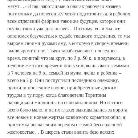
метут…» Итак, заботливые о благах рабочего хозяева
потихоньку да полегоньку хотят подготовить для рабочих
всех отделений фабрики такое же будущее, которое они
осуществили уже для ткачей… Поэтому, если мы все
останемся безучастны к судьбе ткацкого отделения, то мы
выроем своими руками яму, в которую в скором времени
вышвырнут и нас. Ткачи зарабатывали в последнее
время, почитай что на круг, по 3 р. 50 к. в полумесяц, в
течение же этого времени они ухищрялись жить семьями
в 7 человек на 5 р., семьей из мужа, жены и ребенка –
всего на 2 р. Они поспустили последнюю одежонку,
прожили последние гроши, приобретенные адским
трудом в ту пору, когда благодетели Торнтоны
наращивали миллионы на свои миллионы. Но и этого
всего было мало, и на их глазах выкидывались за ворота
все новые и новые жертвы хозяйского корыстолюбия, а
прижимка росла своим чередом с самой бессердечной
жестокостью… В шерсть стали валить безо всяких