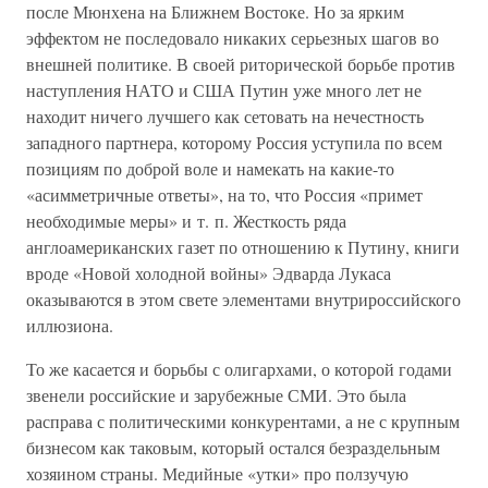
после Мюнхена на Ближнем Востоке. Но за ярким
эффектом не последовало никаких серьезных шагов во
внешней политике. В своей риторической борьбе против
наступления НАТО и США Путин уже много лет не
находит ничего лучшего как сетовать на нечестность
западного партнера, которому Россия уступила по всем
позициям по доброй воле и намекать на какие-то
«асимметричные ответы», на то, что Россия «примет
необходимые меры» и т. п. Жесткость ряда
англоамериканских газет по отношению к Путину, книги
вроде «Новой холодной войны» Эдварда Лукаса
оказываются в этом свете элементами внутрироссийского
иллюзиона.
То же касается и борьбы с олигархами, о которой годами
звенели российские и зарубежные СМИ. Это была
расправа с политическими конкурентами, а не с крупным
бизнесом как таковым, который остался безраздельным
хозяином страны. Медийные «утки» про ползучую