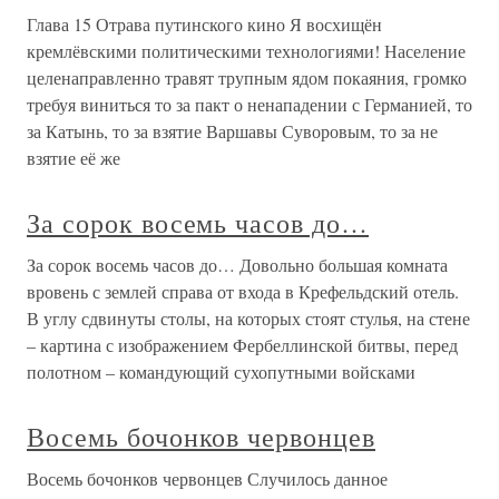
Глава 15 Отрава путинского кино Я восхищён
кремлёвскими политическими технологиями! Население
целенаправленно травят трупным ядом покаяния, громко
требуя виниться то за пакт о ненападении с Германией, то
за Катынь, то за взятие Варшавы Суворовым, то за не
взятие её же
За сорок восемь часов до…
За сорок восемь часов до… Довольно большая комната
вровень с землей справа от входа в Крефельдский отель.
В углу сдвинуты столы, на которых стоят стулья, на стене
– картина с изображением Фербеллинской битвы, перед
полотном – командующий сухопутными войсками
Восемь бочонков червонцев
Восемь бочонков червонцев Случилось данное