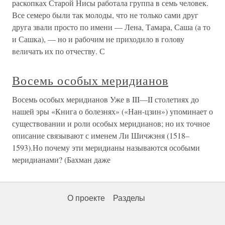
раскопках Старой Нисы работала группа в семь человек.
Все семеро были так молоды, что не только сами друг
друга звали просто по имени — Лена, Тамара, Саша (а то
и Сашка), — но и рабочим не приходило в голову
величать их по отчеству. С
Восемь особых меридианов
Восемь особых меридианов Уже в III—II столетиях до
нашей эры «Книга о болезнях» («Нан-цзин») упоминает о
существовании и роли особых меридианов; но их точное
описание связывают с именем Ли Шичжэня (1518–
1593).Но почему эти меридианы называются особыми
меридианами? (Бахман даже
О проекте
Разделы