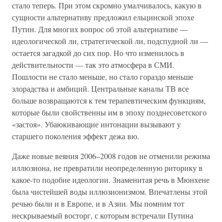
стало теперь. При этом скромно умалчивалось, какую в
сущности альтернативу предложил ельцинской эпохе
Путин. Для многих вопрос об этой альтернативе —
идеологической ли, стратегической ли, подспудной ли —
остается загадкой до сих пор. Но что изменилось в
действительности — так это атмосфера в СМИ.
Пошлости не стало меньше, но стало гораздо меньше
злорадства и амбиций. Центральные каналы ТВ все
больше возвращаются к тем терапевтическим функциям,
которые были свойственны им в эпоху позднесоветского
«застоя». Убаюкивающие интонации вызывают у
старшего поколения эффект дежа вю.
Даже новые веяния 2006–2008 годов не отменили режима
иллюзиона, не превратили неопределенную риторику в
какое-то подобие идеологии. Знаменитая речь в Мюнхене
была чистейшей воды иллюзионизмом. Впечатлены этой
речью были и в Европе, и в Азии. Мы помним тот
нескрываемый восторг, с которым встречали Путина