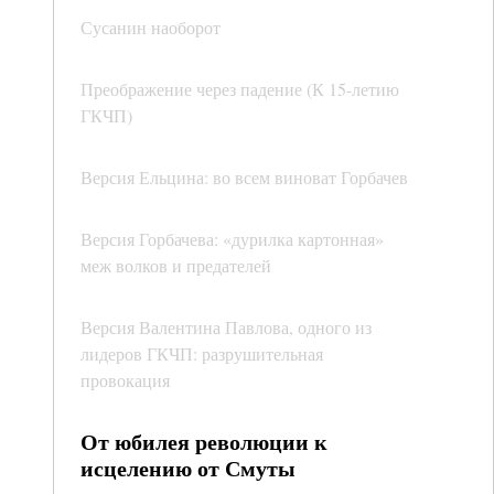
Сусанин наоборот
Преображение через падение (К 15-летию
ГКЧП)
Версия Ельцина: во всем виноват Горбачев
Версия Горбачева: «дурилка картонная»
меж волков и предателей
Версия Валентина Павлова, одного из
лидеров ГКЧП: разрушительная
провокация
От юбилея революции к
исцелению от Смуты