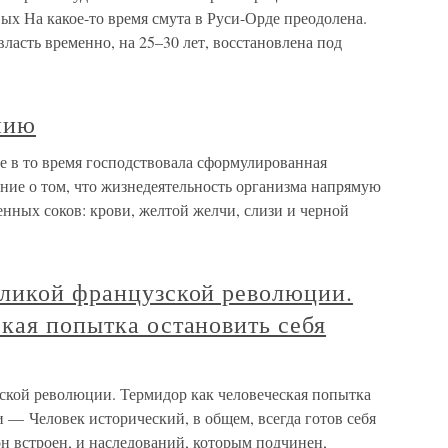
ых На какое-то время смута в Руси-Орде преодолена.
ласть временно, на 25–30 лет, восстановлена под
нию
е в то время господствовала сформулированная
ние о том, что жизнедеятельность организма напрямую
нных соков: крови, желтой желчи, слизи и черной
еликой французской революции.
кая попытка остановить себя
ской революции. Термидор как человеческая попытка
 — Человек исторический, в общем, всегда готов себя
он встроен, и наследований, которым подчинен,