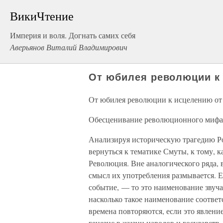
ВикиЧтение
Империя и воля. Догнать самих себя
Аверьянов Виталий Владимирович
От юбилея революции к
От юбилея революции к исцелению о
Обесценивание революционного мифа
Анализируя историческую трагедию Ро
вернуться к тематике Смуты, к тому, к
Революция. Вне аналогического ряда, 
смысл их употребления размывается.
событие, — то это наименование звуча
насколько такое наименование соотве
времена повторяются, если это явлени
генезис в жизни народов и государств 