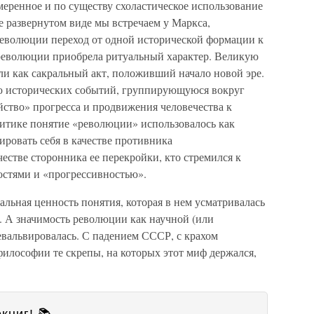
еренное и по существу схоластическое использование
 развернутом виде мы встречаем у Маркса,
еволюции переход от одной исторической формации к
 революции приобрела ритуальный характер. Великую
 как сакральный акт, положивший начало новой эре.
 исторических событий, группирующуюся вокруг
йство» прогресса и продвижения человечества к
итике понятие «революции» использовалось как
ировать себя в качестве противника
честве сторонника ее перекройки, кто стремился к
остями и «прогрессивностью».
альная ценность понятия, которая в нем усматривалась
. А значимость революции как научной (или
вальвировалась. С падением СССР, с крахом
илософии те скрепы, на которых этот миф держался,