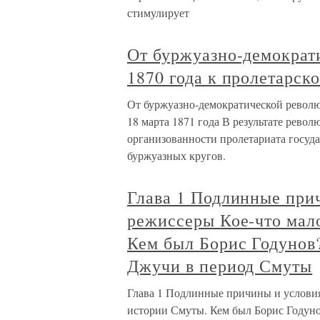
стимулирует
От буржуазно-демократ
1870 года к пролетарск
От буржуазно-демократической револю
18 марта 1871 года В результате револ
организованности пролетариата госуда
буржуазных кругов.
Глава 1 Подлинные прич
режиссеры Кое-что мал
Кем был Борис Годунов?
Джучи в период Смуты
Глава 1 Подлинные причины и условия
истории Смуты. Кем был Борис Годуно