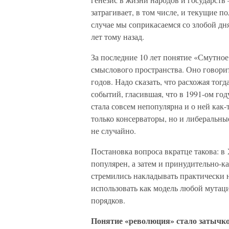
затрагивает, в том числе, и текущие 
случае мы соприкасаемся со злобой дня
лет тому назад.
За последние 10 лет понятие «Смутное
смыслового пространства. Оно говорит
годов. Надо сказать, что расхожая тог
событий, гласившая, что в 1991-ом го
стала совсем непопулярна и о ней как-т
только консерваторы, но и либеральны
не случайно.
Постановка вопроса вкратце такова: 
популярен, а затем и принудительно-к
стремились накладывать практически 
использовать как модель любой мутац
порядков.
Понятие «революция» стало затычко