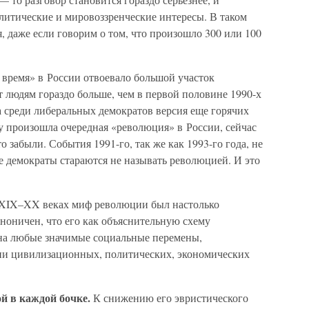
политические и мировоззренческие интересы. В таком
, даже если говорим о том, что произошло 300 или 100
 время» в России отвоевало большой участок
 людям гораздо больше, чем в первой половине 1990-х
да среди либеральных демократов версия еще горячих
ду произошла очередная «революция» в России, сейчас
о забыли. События 1991-го, так же как 1993-го года, не
е демократы стараются не называть революцией. И это
в XIX–XX веках миф революции был настолько
аноничен, что его как объяснительную схему
на любые значимые социальные перемены,
ии цивилизационных, политических, экономических
й в каждой бочке.
К снижению его эвристического