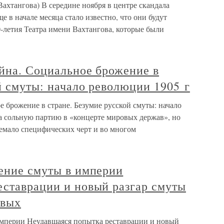
Вахтангова) В середине ноября в центре скандала
ще в начале месяца стало известно, что они будут
0-летия Театра имени Вахтангова, которые были
ойна. Социальное брожение в
й смуты: начало революции 1905 г
е брожение в стране. Безумие русской смуты: начало
ла сольную партию в «концерте мировых держав», но
немало специфических черт и во многом
ление смуты в империи
еставрации и новый разгар смуты
овых
империи Неудавшаяся попытка реставрации и новый