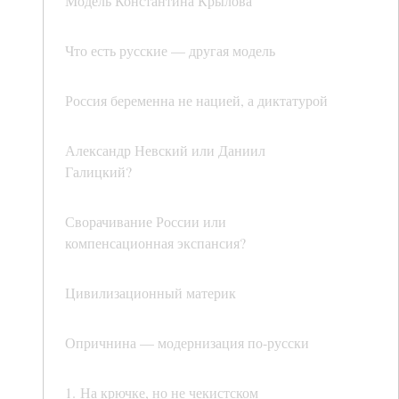
Модель Константина Крылова
Что есть русские — другая модель
Россия беременна не нацией, а диктатурой
Александр Невский или Даниил
Галицкий?
Сворачивание России или
компенсационная экспансия?
Цивилизационный материк
Опричнина — модернизация по-русски
1. На крючке, но не чекистском