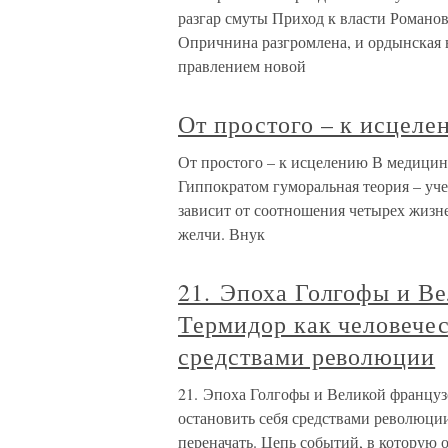
разгар смуты Приход к власти Романов
Опричнина разгромлена, и ордынская в
правлением новой
От простого – к исцеле
От простого – к исцелению В медицин
Гиппократом гуморальная теория – уче
зависит от соотношения четырех жизне
желчи. Внук
21. Эпоха Голгофы и В
Термидор как человечес
средствами революции
21. Эпоха Голгофы и Великой француз
остановить себя средствами революции
переначать. Цепь событий, в которую 