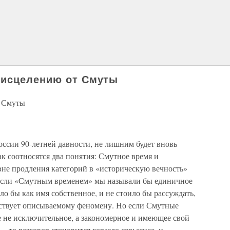
 исцелению от Смуты
т Смуты
ссии 90-летней давности, не лишним будет вновь
ак соотносятся два понятия: Смутное время и
вне продления категорий в «историческую вечность»
 Если «Смутным временем» мы называли бы единичное
ло бы как имя собственное, и не стоило бы рассуждать,
тствует описываемому феномену. Но если Смутные
е не исключительное, а закономерное и имеющее свой
— то разговор становится гораздо серьезнее, и