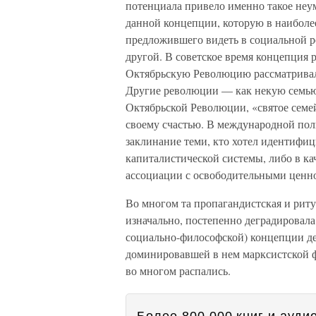
потенциала привело именно такое неум
данной концепции, которую в наиболее
предложившего видеть в социальной р
другой. В советское время концепция
Октябрьскую Революцию рассматривали
Другие революции — как некую семью
Октябрьской Революции, «святое семе
своему счастью. В международной пол
заклинание теми, кто хотел идентифиц
капиталистической системы, либо в ка
ассоциации с освободительными ценн
Во многом та пропагандистская и риту
изначально, постепенно деградировала
социально-философской) концепции де
доминировавшей в нем марксистской ф
во многом распались.