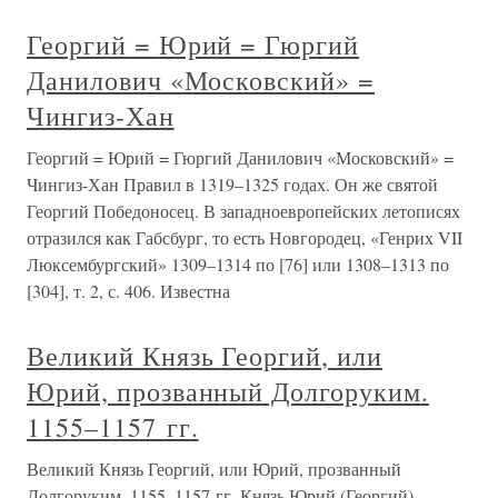
Георгий = Юрий = Гюргий
Данилович «Московский» =
Чингиз-Хан
Георгий = Юрий = Гюргий Данилович «Московский» =
Чингиз-Хан Правил в 1319–1325 годах. Он же святой
Георгий Победоносец. В западноевропейских летописях
отразился как Габсбург, то есть Новгородец, «Генрих VII
Люксембургский» 1309–1314 по [76] или 1308–1313 по
[304], т. 2, с. 406. Известна
Великий Князь Георгий, или
Юрий, прозванный Долгоруким.
1155–1157 гг.
Великий Князь Георгий, или Юрий, прозванный
Долгоруким. 1155–1157 гг. Князь Юрий (Георгий)