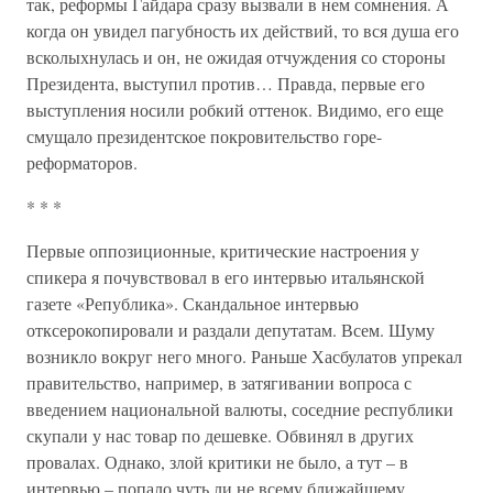
так, реформы Гайдара сразу вызвали в нем сомнения. А
когда он увидел пагубность их действий, то вся душа его
всколыхнулась и он, не ожидая отчуждения со стороны
Президента, выступил против… Правда, первые его
выступления носили робкий оттенок. Видимо, его еще
смущало президентское покровительство горе-
реформаторов.
* * *
Первые оппозиционные, критические настроения у
спикера я почувствовал в его интервью итальянской
газете «Република». Скандальное интервью
отксерокопировали и раздали депутатам. Всем. Шуму
возникло вокруг него много. Раньше Хасбулатов упрекал
правительство, например, в затягивании вопроса с
введением национальной валюты, соседние республики
скупали у нас товар по дешевке. Обвинял в других
провалах. Однако, злой критики не было, а тут – в
интервью – попало чуть ли не всему ближайшему