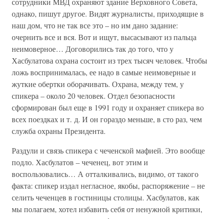
сотрудники МВД охраняют здание Верховного Совета,
однако, пишут другое. Видят журналисты, приходящие в
наш дом, что не так все это – но им дано задание:
очернить все и вся. Вот и ищут, высасывают из пальца
неимоверное… Договорились так до того, что у
Хасбулатова охрана состоит из трех тысяч человек. Чтобы
ложь воспринималась, ее надо в самые неимоверные и
жуткие обертки оборачивать. Охрана, между тем, у
спикера – около 20 человек. Отдел безопасности
сформирован был еще в 1991 году и охраняет спикера во
всех поездках и т. д. И он гораздо меньше, в сто раз, чем
служба охраны Президента.
Раздули и связь спикера с чеченской мафией. Это вообще
подло. Хасбулатов – чеченец, вот этим и
воспользовались… А отталкивались, видимо, от такого
факта: спикер издал негласное, якобы, распоряжение – не
селить чеченцев в гостиницы столицы. Хасбулатов, как
мы полагаем, хотел избавить себя от ненужной критики,