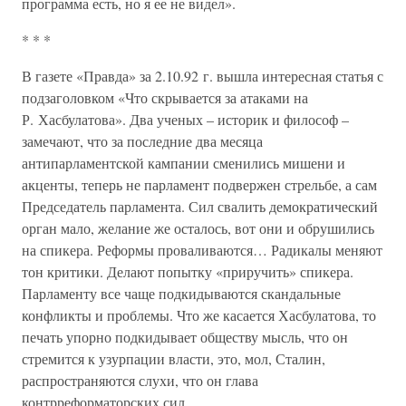
программа есть, но я ее не видел».
* * *
В газете «Правда» за 2.10.92 г. вышла интересная статья с
подзаголовком «Что скрывается за атаками на
Р. Хасбулатова». Два ученых – историк и философ –
замечают, что за последние два месяца
антипарламентской кампании сменились мишени и
акценты, теперь не парламент подвержен стрельбе, а сам
Председатель парламента. Сил свалить демократический
орган мало, желание же осталось, вот они и обрушились
на спикера. Реформы проваливаются… Радикалы меняют
тон критики. Делают попытку «приручить» спикера.
Парламенту все чаще подкидываются скандальные
конфликты и проблемы. Что же касается Хасбулатова, то
печать упорно подкидывает обществу мысль, что он
стремится к узурпации власти, это, мол, Сталин,
распространяются слухи, что он глава
контрреформаторских сил.