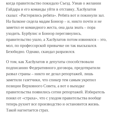
когда правительство покидало Съезд. Узнав о желании
Гайдара и его команды уйти в отставку, Хасбулатов
сказал: «Растерялись ребята». Ребята вот и покинули зал.
На балконе сидела мадам Боннэр – и, никто почти и не
заметил ее командного жеста, она дала знать – пора
уходить. Бурбулис и Боннэр переглянулись,
правительство ушло, а Хасбулатов потом извинялся – это,
мол, по профессорской привычке он так высказался.
Безобидно. Однако, скандал разразился.
О том, как Хасбулатов и депутаты способствовали
подписанию Федеративного договора, предотвратили
развал страны – никто не делал репортажей, лишь
заметили газетчики, что спикер тем самым укрепил
позиции Верховного Совета, а вот о выходке
правительства появились сотни репортажей. Избиратель
понял от «страха», что с уходом правительства вообще
теперь рухнет все производство и остановится жизнь.
Такой нагнетается страх.