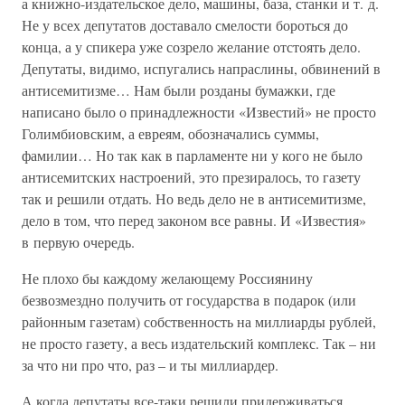
а книжно-издательское дело, машины, база, станки и т. д.
Не у всех депутатов доставало смелости бороться до
конца, а у спикера уже созрело желание отстоять дело.
Депутаты, видимо, испугались напраслины, обвинений в
антисемитизме… Нам были розданы бумажки, где
написано было о принадлежности «Известий» не просто
Голимбиовским, а евреям, обозначались суммы,
фамилии… Но так как в парламенте ни у кого не было
антисемитских настроений, это презиралось, то газету
так и решили отдать. Но ведь дело не в антисемитизме,
дело в том, что перед законом все равны. И «Известия»
в первую очередь.
Не плохо бы каждому желающему Россиянину
безвозмездно получить от государства в подарок (или
районным газетам) собственность на миллиарды рублей,
не просто газету, а весь издательский комплекс. Так – ни
за что ни про что, раз – и ты миллиардер.
А когда депутаты все-таки решили придерживаться