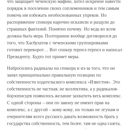
что защищает чеченскую мафию, хотел искренне навести
порядок в поселении своих соплеменников и тем самым
помочь им избежать необоснованных упреков. Но
распоряжение спикера нарочно исказили и раздули до
страшных фантазий. Понятно почему. Но ведь во всем
должна быть мера. Полторанин вообще договорился до
того, что Хасбулатов с чеченскими группировками
готовит переворот… Вот спикер терпел-терпел и написал
Президенту. Будто тот примет меры.
Набросились радикалы на спикера и из-за того, что он
занял принципиально правильную позицию по
собственности издательского комплекса «Известия». Это
собственность не частная, не коллектива, а у радикалов-
борзописцев появилось желание захватить весь комплекс.
С одной стороны – они по закону не имеют прав на
комплекс, а с другой – кому-кому, но только не лгунам и
очернителям всего русского давать возможность брать у
государства собственность, тем более, там не одна газета,