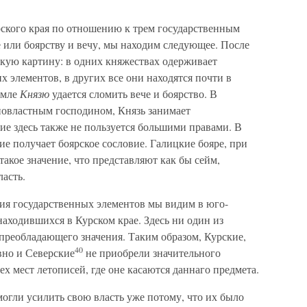
ского края по отношению к трем государственным
 или боярству и вечу, мы находим следующее. После
акую картину: в одних княжествах одерживает
х элементов, в других все они находятся почти в
емле
Князю
удается сломить вече и боярство. В
новластным господином, Князь занимает
вие здесь также не пользуется большими правами. В
е получает боярское сословие. Галицкие бояре, при
акое значение, что представляют как бы сейм,
асть.
ия государственных элементов мы видим в юго-
находившихся в Курском крае. Здесь ни один из
преобладающего значения. Таким образом, Курские,
40
вно и Северские
не приобрели значительного
ех мест летописей, где оне касаются даннаго предмета.
огли усилить свою власть уже потому, что их было