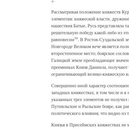
2.
Рассматривая положение княжеств Кур
элементам: княжеской власти, дружине
нашествия Батые, Русь представляла т
решительную победу какой-либо из эти
39
равновесии
. В Ростов-Суздальской з
Новгороде Великом вече является пол
второстепенное место; боярское сосло
Галицкой земле преобладающее значени
преемниках Князя Даниила, получают т
ограничивающий велико-княжескую вл
Совершенно иной характер соотношен
западных княжествах, в том числе и в 
указанных трех элементов не получил 
Путивльские и Рыльские бояре, как ра
политического влияния, что видно из т
Князья в Присеймских княжествах не м