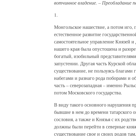
вотчинное владение. – Преобладание пе
1.
Монгольское нашествие, а потом иго, 
естественное развитие государственно
самостоятельное управление Князей и 
нашего края была опустошена и разоре
богатый, изобильный представителями 
запустении. Другая часть Курской обл
существование, не пользуясь благами
набегами и разнаго рода поборами и об
часть – северозападная – именно Рыль
потом Московского государства.
В виду такого основного нарушения пр
бывшие в нем до времени татарского 
сословия, а также и Князья с их родст
должны были перейти в северные княж
существование свое и своих родов там