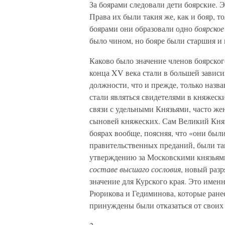
За боярами следовали дети боярские.
Права их были такия же, как и бояр, т
боярами они образовали одно
боярское
было чином, но бояре были старшия и
Каково было значение членов боярско
конца XV века стали в большей зависи
должности, что и прежде, только наз
стали являться свидетелями в княжеск
связи с удельными Князьями, часто жен
сыновей княжеских. Сам Великий Кня
боярах вообще, поясняя, что «они бы
правительственных преданий, были та
утверждению за Московскими князьям
составе высшаго сословия
, новый раз
значение для Курского края. Это име
Рюрикова и Гедиминова, которые ране
принуждены были отказаться от своих 