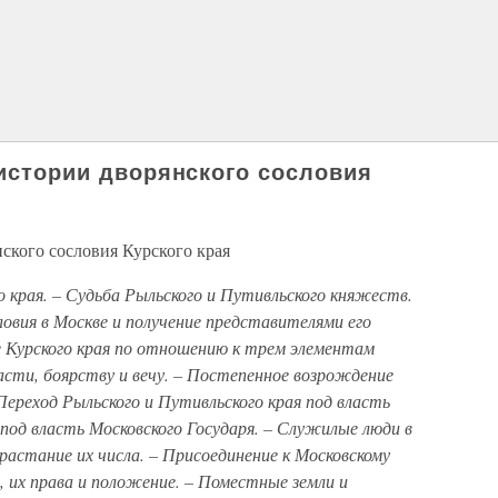
 истории дворянского сословия
нского сословия Курского края
о края. – Судьба Рыльского и Путивльского княжеств.
овия в Москве и получение представителями его
е Курского края по отношению к трем элементам
асти, боярству и вечу. – Постепенное возрождение
Переход Рыльского и Путивльского края под власть
под власть Московского Государя. – Служилые люди в
зрастание их числа. – Присоединение к Московскому
, их права и положение. – Поместные земли и