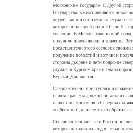
Московским Государям. С другой сто
Государства, в нем появляется новое б
людей, так и из иноземных «мужей чест
которые и на своей родине были благо
сословие. В Москве, главным образом,
получило новую жизнь и значение. Зате
представители этого сословия своими 
получение поместий и вотчин и получи
стороны дворяне и дети боярские сев
службы в Курском крае и таким образо
Курское Дворянство.
Следовательно, приступая к изложени
нашем крае, мы должны остановить св
нашествия монголов в Северных княже
особенности, а после этого обратиться
Северовосточные части России после н
которые находились под властью пото