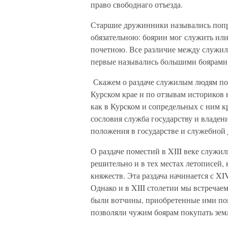
право свободнаго отъезда.
Старшие дружинники назывались попр
обязательною: боярин мог служить ил
почетною. Все различие между служил
первые назывались большими боярами,
Скажем о раздаче служилым людям пом
Курском крае и по отзывам историков 
как в Курском и сопредельных с ним к
сословия служба государству и владен
положения в государстве и служебной 
О раздаче поместий в XIII веке служи
решительно и в тех местах летописей, 
княжеств. Эта раздача начинается с XI
Однако и в XIII столетии мы встречае
были вотчины, приобретенные ими пок
позволяли чужим боярам покупать земл