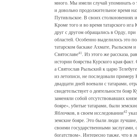
много. Мы имели случай упоминать о т
и довольно продолжительное время нах
Путивльское. В своих столкновениях и
Кроме того и во время татарского ига
друг с другом обращались в Орду, при
областей. Особенно выделилось это п
татарском баскаке Ахмате, Рыльском и
41
Святославе
. Из этого же рассказа, 
истории боярства Курского края факт.
а Святослав Рыльский к царю Телебуге.
из летописи, не последовали примеру К
двадцати дней воевали с татарами, отр
свидетельствует о деятельности бояр К
заменяли собой отсутствовавших князе
бояре», убитые татарами, были земские
42
Яблочков, в своем исследовании
указ
земские бояре. Это были люди лучшие
своими государственными заслугами, 
богатством». Интересно также, что в л