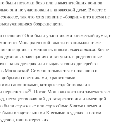
 Это были потомки бояр или знаменитейших воинов.
олько они не участвовали в княжеской думе. Вместе с
 сословие
, так что хотя понятие «боярин» в то время не
 выслужившияся боярские дети.
го сословия? Они были участниками княжеской думы, с
мости от Монархической власти и занимали те же
вание посадника заменилось новым
наместником.
Бояре
их духовных завещаниях и вступать в родственные
ясь на их дочерях или выдавая своих дочерей за
зь Московский Симеон отзывается с похвалою о
ли добрыми советниками, хранителями
кими сановниками, которые содействовали к
38
и первенства»
. После Монгольского ига замечается
в
ряд, несуществовавший до татарского ига и имеющий
нно были
служилые
или
служебные Князья
племени
е были владетельными Князьями в уделах, а потом
уделов, или потерять их.