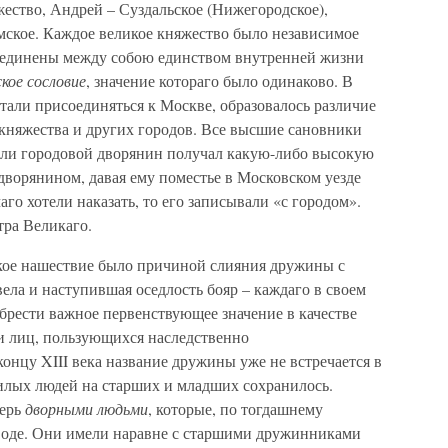
ество, Андрей – Суздальское (Нижегородское),
мское. Каждое великое княжество было независимое
соединены между собою единством внутренней жизни
кое сословие
, значение котораго было одинаково. В
стали присоединяться к Москве, образовалось различие
княжества и других городов. Все высшие сановники
если городовой дворянин получал какую-либо высокую
дворянином, давая ему поместье в Московском уезде
аго хотели наказать, то его записывали «с городом».
тра Великаго.
кое нашествие было причиной слияния дружины с
вела и наступившая оседлость бояр – каждаго в своем
брести важное первенствующее значение в качестве
и лиц, пользующихся наследственно
нцу XIII века название дружины уже не встречается в
жилых людей на старших и младших сохранилось.
перь
дворными людьми
, которые, по тогдашнему
воде. Они имели наравне с старшими дружинниками