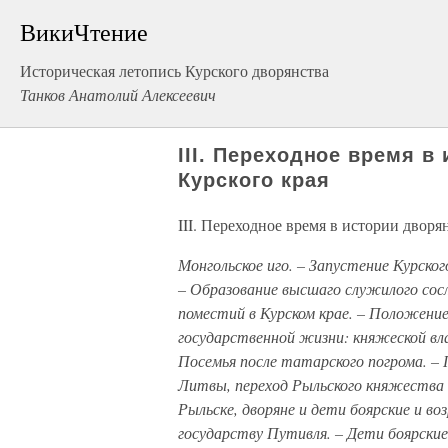
ВикиЧтение
Историческая летопись Курского дворянства
Танков Анатолий Алексеевич
III. Переходное время в
Курского края
III. Переходное время в истории дворя
Монгольское иго. – Запустение Курског
– Образование высшаго служилого сосл
поместий в Курском крае. – Положени
государственной жизни: княжеской вл
Посемья после татарского погрома. – 
Литвы, переход Рыльского княжества 
Рыльске, дворяне и дети боярские и во
государству Путивля. – Дети боярские