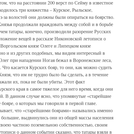
ом, что на расстоянии 200 верст по Сейму в известное
одилось три княжества – Курское, Рыльское,
з-за волостей они должны были опираться на боярство.
 Князья продолжали враждовать между собой и в борьбе
 чем татары, конечно, производили разорение Русских
оложение вещей в рассказе Никоновской летописи о
 Воргольском князе Олеге и Липецком князе
равно и из других подобных, мы видим интересный в
 Олег при нападении Ногая бежал в Воронежские леса,
 Что касается Курских бояр, то они, как можно судить
нязя, что им не трудно было бы сделать, а в течение
ажали их, пока не были убиты. Этот факт
урского края в самое тяжелое для него время, когда они
й. В данном случае ясно, что упомянутые «старейшие
 бояре, о которых мы говорили в первой главе.
ывает, что «старейшими боярами» назывались именно
, большие, выдвинулись они из общей массы населения
своею частною поземельною собственностью, своим
етописи о данном событии сказано, что татары взяли в