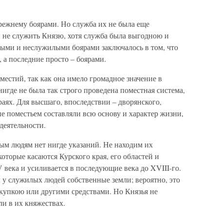
ежнему боярами. Но служба их не была еще
и не служить Князю, хотя служба была выгодною и
ыми и неслужилыми боярами заключалось в том, что
 а последние просто – боярами.
естий, так как она имело громадное значение в
нигде не была так строго проведена поместная система,
раях. Для высшаго, впоследствии – дворянского,
ие поместьем составляли всю основу и характер жизни,
деятельности.
лым людям нет нигде указаний. Не находим их
которые касаются Курского края, его областей и
V века и усиливается в последующие века до XVIII-го.
м у служилых людей собственные земли; вероятно, это
упкою или другими средствами. Но Князья не
и в их княжествах.