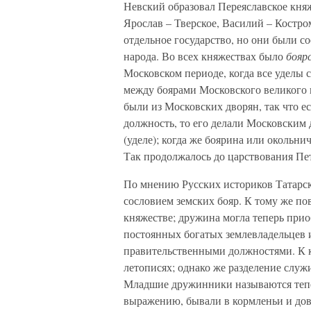
Невский образовал Переяславское княж
Ярослав – Тверское, Василий – Костро
отдельное государство, но они были 
народа. Во всех княжествах было
боярс
Московском периоде, когда все уделы 
между боярами Московского великого 
были из Московских дворян, так что 
должность, то его делали Московским 
(уделе); когда же боярина или окольнич
Так продолжалось до царствования Пе
По мнению Русских историков Татарс
сословием земских бояр. К тому же по
княжестве; дружина могла теперь прио
постоянных богатых землевладельцев 
правительственными должностями. К ко
летописях; однако же разделение слу
Младшие дружинники называются те
выражению, бывали в кормленьи и до