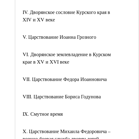
IV. Дворянское сословие Курского края в
XIV и XV веке
V. Царствование Иоанна Грозного
VI. Дворянское землевладение в Курском
крае в XV и XVI веке
VII. Царствование Федора Иоанновича
VIII. Царствование Бориса Годунова
IX. Смутное время
X. Царствование Михаила Федоровича –
военно-боевая служба дворян детей