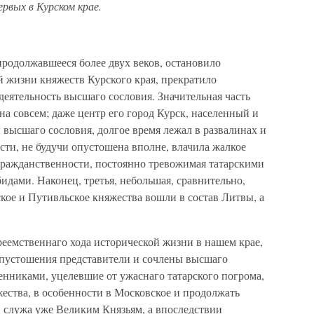
рвых в Курском крае.
продолжавшееся более двух веков, остановило
й жизни княжеств Курского края, прекратило
деятельность высшаго сословия. Значительная часть
на совсем; даже центр его город Курск, населенный и
высшаго сословия, долгое время лежал в развалинах и
асти, не будучи опустошена вполне, влачила жалкое
 гражданственности, постоянно тревожимая татарскими
идами. Наконец, третья, небольшая, сравнительно,
ское и Путивльское княжества вошли в состав Литвы, а
еемственнаго хода исторической жизни в нашем крае,
опустошения представители и сочлены высшаго
венниками, уцелевшие от ужаснаго татарского погрома,
ества, в особенности в Московское и продолжать
, служа уже Великим Князьям, а впоследствии