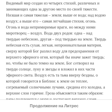
Видимый мир создан из четырех стихий, различных и
занимающих одна за другою место по своей тяжести.
Низшая и самая тяжелая – земля; выше ее вода; над водою
воздух; а выше его – самая легчайшая стихия, огонь.
Огонь и вода непримиримые враги, но между ними
миротворец – воздух. Вода двух родов: одна – над
твердью небесною, другая – под твердью на земле. Твердь
небесная есть сухая, легкая, непроникательная материя,
сверху которой Бог разлил воду для предохранения от
верхнего эфирного огня, который бы иначе зажег твердь;
но, чтобы не было темно на земле, Бог coтворил на
тверди солнце, луну и звезды и вложил в них части
эфирного света. Воздух есть та тьма вверху бездны, о
которой говорится в Библии: к земле он теплее,
согреваемый солнечными лучами, средина его холодна, а
верхние слои горячие. Гроза объясняется таким образом:
пары подумаются с моря и достигают верхних слоев
горячего воздуха; от того делается шум, подобно тому,
Продолжение на Литрес
как раскаленное железо, положенное в воду, производит