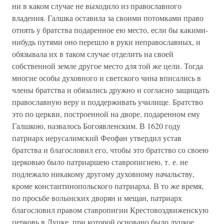
ни в каком случае не выходило из православного
владения. Галшка оставила за своими потомками право
отнять у братства подаренное ею место, если бы какими-
нибудь путями оно перешло в руки неправославных, и
обязывала их в таком случае отделить на своей
собственной земле другое место для той же цели. Тогда
многие особы духовного и светского чина вписались в
члены братства и обязались дружно и согласно защищать
православную веру и поддерживать училище. Братство
это по церкви, построенной на дворе, подаренном ему
Галшкою, назвалось Богоявленским. В 1620 году
патриарх иерусалимский Феофан утвердил устав
братства и благословил его, чтобы это братство со своею
церковью было патриаршею ставропигиею, т. е. не
подлежало никакому другому духовному начальству,
кроме константинопольского патриарха. В то же время,
по просьбе волынских дворян и мещан, патриарх
благословил правом ставропигии Крестовоздвиженскую
церковь в Луцке, при которой основано было луцкое