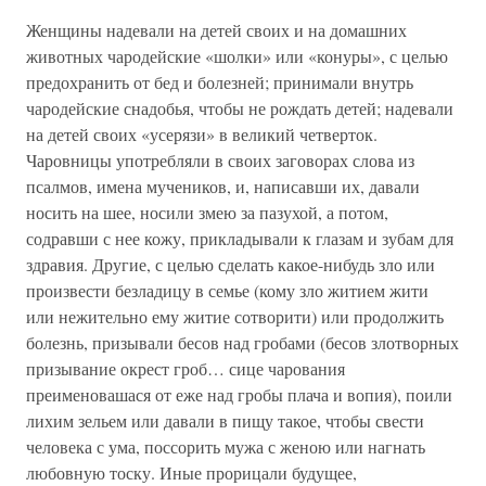
Женщины надевали на детей своих и на домашних
животных чародейские «шолки» или «конуры», с целью
предохранить от бед и болезней; принимали внутрь
чародейские снадобья, чтобы не рождать детей; надевали
на детей своих «усерязи» в великий четверток.
Чаровницы употребляли в своих заговорах слова из
псалмов, имена мучеников, и, написавши их, давали
носить на шее, носили змею за пазухой, а потом,
содравши с нее кожу, прикладывали к глазам и зубам для
здравия. Другие, с целью сделать какое-нибудь зло или
произвести безладицу в семье (кому зло житием жити
или нежительно ему житие сотворити) или продолжить
болезнь, призывали бесов над гробами (бесов злотворных
призывание окрест гроб… сице чарования
преименовашася от еже над гробы плача и вопия), поили
лихим зельем или давали в пищу такое, чтобы свести
человека с ума, поссорить мужа с женою или нагнать
любовную тоску. Иные прорицали будущее,