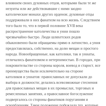
влиянием своих духовных отцов, которыми были те же
иезуиты или же действовавшие с ними заодно
католические монахи других орденов; духовные отцы
поддерживали в них фанатизм на всю жизнь. Следствием
того было то, что в первой половине XVII века
распространение католичества и унии пошло
чрезвычайно быстро. Люди шляхетских родов
обыкновенно были обращаемы прямо в латинство, а уния
предоставлялась, собственно, на долю мещан и простого
народа. Новообращенные, как католики, так и униаты,
отличались фанатизмом и нетерпимостью. В городах, при
покровительстве со стороны короля, воевод и старост, все
преимущества были исключительно на стороне
католиков и униатов: православных не допускали до
выбора в должности; делались всевозможные стеснения
для православных мещан в их промыслах, торговых и
ремесленных занятиях, а православное богослужение
подвергалось со стороны фанатиков поруганиям и
оскорблениям. Такое положение побуждало тех, которые