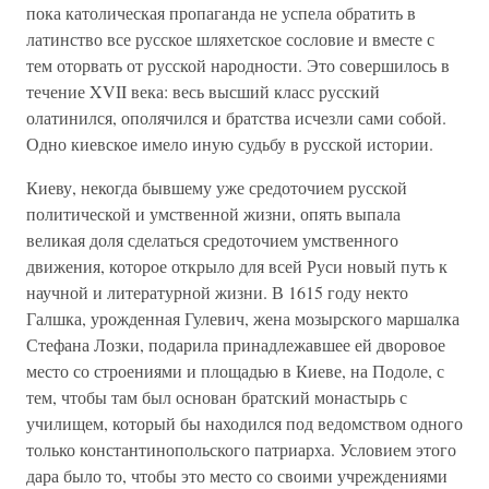
пока католическая пропаганда не успела обратить в
латинство все русское шляхетское сословие и вместе с
тем оторвать от русской народности. Это совершилось в
течение XVII века: весь высший класс русский
олатинился, ополячился и братства исчезли сами собой.
Одно киевское имело иную судьбу в русской истории.
Киеву, некогда бывшему уже средоточием русской
политической и умственной жизни, опять выпала
великая доля сделаться средоточием умственного
движения, которое открыло для всей Руси новый путь к
научной и литературной жизни. В 1615 году некто
Галшка, урожденная Гулевич, жена мозырского маршалка
Стефана Лозки, подарила принадлежавшее ей дворовое
место со строениями и площадью в Киеве, на Подоле, с
тем, чтобы там был основан братский монастырь с
училищем, который бы находился под ведомством одного
только константинопольского патриарха. Условием этого
дара было то, чтобы это место со своими учреждениями