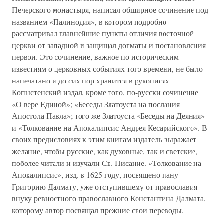
Печерского монастыря, написал обширное сочинение под
названием «Палинодия», в котором подробно
рассматривал главнейшие пункты отличия восточной
церкви от западной и защищал догматы и постановления
первой. Это сочинение, важное по историческим
известиям о церковных событиях того времени, не было
напечатано и до сих пор хранится в рукописях.
Копыстенский издал, кроме того, по-русски сочинение
«О вере Единой»; «Беседы Златоуста на послания
Апостола Павла»; того же Златоуста «Беседы на Деяния»
и «Толкование на Апокалипсис Андрея Кесарийского». В
своих предисловиях к этим книгам издатель выражает
желание, чтобы русские, как духовные, так и светские,
поболее читали и изучали Св. Писание. «Толкование на
Апокалипсис», изд. в 1625 году, посвящено пану
Григорию Далмату, уже отступившему от православия
внуку ревностного православного Константина Далмата,
которому автор посвящал прежние свои переводы.