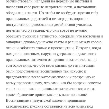
бесчинствовали, нападали на церковные шествия и
позволяли себе разные непристойности, а наставники
ободряли их за это. Но чтобы не возбудить против себя
православных родителей и не заградить дороги к
поступлению православных детей в свои училища,
иезуиты часто уверяли, что они вовсе не думают
обращать русских в латинство, говорили, что восточная и
западная церковь одинаково святы и равны между собою,
что они заботятся только о просвещении. Иезуиты, когда
находили полезным, наружно удерживали даже своих
православных питомцев от принятия католичества, на
том основании, что обе веры равны; но эти питомцы
были подготовлены воспитанием так искусно к
предпочтению всего католического и к презрению ко
всему православному, что сами, как бы вопреки советам
своих наставников, принимали католичество; и тогда
такое обращение приписывалось наитию свыше.
Воспитанные в иезуитской школе и принявшие
католичество, русские оставались на всю жизнь под