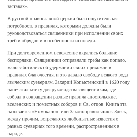
заставах».
В русской православной церкви была ощутительная
потребность в правилах, которыми должны были
руководствоваться священники при исполнении своих
треб и обрядов и в особенности исповеди.
При долговременном невежестве вкрались большие
беспорядки. Священники отправляли требы как попало,
мало заботились об удержании своих прихожан в
правилах благочестия, и это давало свободу всякого рода
языческим суевериям. Захарий Копыстенский в 1620 году
напечатал книгу для руководства священникам, где
собрал в сокращении разные правила апостольские,
вселенских и поместных соборов и Св. отцов. Книга эта
называется «Номоканон, или Законоправильник». Здесь,
между прочим, встречаются любопытные известия о
разных суевериях того времени, распространенных в
народе.