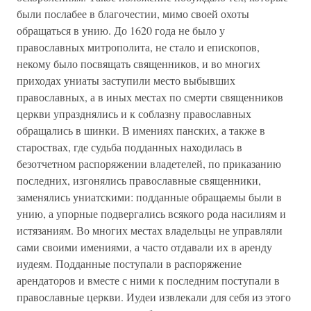
были послабее в благочестии, мимо своей охоты
обращаться в унию. До 1620 года не было у
православных митрополита, не стало и епископов,
некому было посвящать священников, и во многих
приходах униаты заступили место выбывших
православных, а в иных местах по смерти священников
церкви упразднялись и к соблазну православных
обращались в шинки. В имениях панских, а также в
староствах, где судьба подданных находилась в
безотчетном распоряжении владетелей, по приказанию
последних, изгонялись православные священники,
заменялись униатскими: подданные обращаемы были в
унию, а упорные подвергались всякого рода насилиям и
истязаниям. Во многих местах владельцы не управляли
сами своими имениями, а часто отдавали их в аренду
иудеям. Подданные поступали в распоряжение
арендаторов и вместе с ними к последним поступали в
православные церкви. Иудеи извлекали для себя из этого