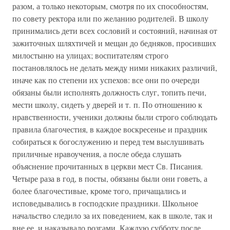
разом, а только некоторым, смотря по их способностям,
по совету ректора или по желанию родителей. В школу
принимались дети всех сословий и состояний, начиная от
зажиточных шляхтичей и мещан до бедняков, просивших
милостыню на улицах; воспитателям строго
постановлялось не делать между ними никаких различий,
иначе как по степени их успехов: все они по очереди
обязаны были исполнять должность слуг, топить печи,
мести школу, сидеть у дверей и т. п. По отношению к
нравственности, ученики должны были строго соблюдать
правила благочестия, в каждое воскресенье и праздник
собираться к богослужению и перед тем выслушивать
приличные нравоучения, а после обеда слушать
объяснение прочитанных в церкви мест Св. Писания.
Четыре раза в год, в посты, обязаны были они говеть, а
более благочестивые, кроме того, причащались и
исповедывались в господские праздники. Школьное
начальство следило за их поведением, как в школе, так и
вне ее, и наказывало розгами. Каждую субботу после