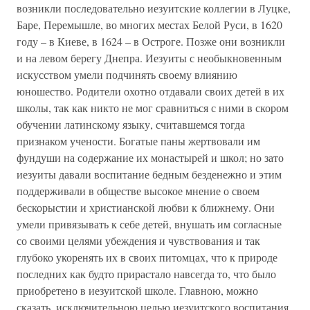
возникли последовательно иезуитские коллегии в Луцке,
Баре, Перемышле, во многих местах Белой Руси, в 1620
году – в Киеве, в 1624 – в Остроге. Позже они возникли
и на левом берегу Днепра. Иезуиты с необыкновенным
искусством умели подчинять своему влиянию
юношество. Родители охотно отдавали своих детей в их
школы, так как никто не мог сравниться с ними в скором
обучении латинскому языку, считавшемся тогда
признаком учености. Богатые паны жертвовали им
фундуши на содержание их монастырей и школ; но зато
иезуиты давали воспитание бедным безденежно и этим
поддерживали в обществе высокое мнение о своем
бескорыстии и христианской любви к ближнему. Они
умели привязывать к себе детей, внушать им согласные
со своими целями убеждения и чувствования и так
глубоко укоренять их в своих питомцах, что к природе
последних как будто прирастало навсегда то, что было
приобретено в иезуитской школе. Главною, можно
сказать, исключительною целью иезуитского воспитания