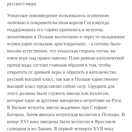
русского мира.
Униатское нововведение пользовалось особенною
любовью и покровительством короля Сигизмунда;
поддерживать его горячо принялись и иезуиты,
захватившие в Польше воспитание и через то овладевшие
всемогущею польскою аристократиею; – а потому было
вполне естественно, что униатская сторона тотчас же
взяла верх над православною. План римско-католической
пропаганды состоял главным образом в том, чтобы
отвратить от древней веры и обратить в католичество
русский высший класс, так как в Польше единственно
высший класс представлял собою силу. Орудием для
этого должны были служить школы или коллегии,
которые одни за другими заводились иезуитами на Руси.
В Вильне иезуиты завели академию при Стефане
Батории. Затем явилась иезуитская коллегия в Полоцке. В
конце XVI века заведены были коллегии в Ярославле
галицком и во Львове. В первой четверти XVII века