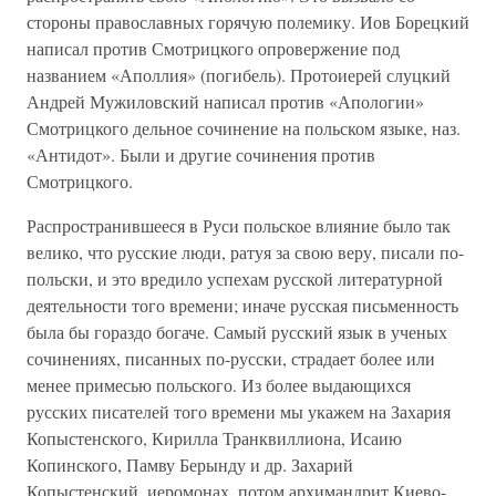
стороны православных горячую полемику. Иов Борецкий
написал против Смотрицкого опровержение под
названием «Аполлия» (погибель). Протоиерей слуцкий
Андрей Мужиловский написал против «Апологии»
Смотрицкого дельное сочинение на польском языке, наз.
«Антидот». Были и другие сочинения против
Смотрицкого.
Распространившееся в Руси польское влияние было так
велико, что русские люди, ратуя за свою веру, писали по-
польски, и это вредило успехам русской литературной
деятельности того времени; иначе русская письменность
была бы гораздо богаче. Самый русский язык в ученых
сочинениях, писанных по-русски, страдает более или
менее примесью польского. Из более выдающихся
русских писателей того времени мы укажем на Захария
Копыстенского, Кирилла Транквиллиона, Исаию
Копинского, Памву Берынду и др. Захарий
Копыстенский, иеромонах, потом архимандрит Киево-