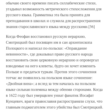
обычаю своего времени писать силлабические стихи,
угадывал возможность метрического стихосложения для
русского языка. Грамматика эта была принята для
преподавания в школах и служила для распространения
знания старославянского языка между русскими.[36]
Когда Феофан восстановил русскую иерархию,
Смотрицкий был посвящен им в сан архиепископа
Полоцкого и написал по-польски: «Оправдание
невинности», где доказывал право русского народа
восстановить свою церковную иерархию и опровергал
взводимые на него клеветы, будто он хочет изменить
Польше и предаться туркам. Против этого сочинения
тотчас же появилось на польском языке сочинение:
«Двойная вина»; а вслед за тем началась на польском
языке сильная полемика между обеими сторонами. Когда
в 1622 году был умерщвлен униат фанатик Иосафат
Кунцевич, враги православия распространяли слухи, что
главным поджигателем этого убийства был Смотрицкий.