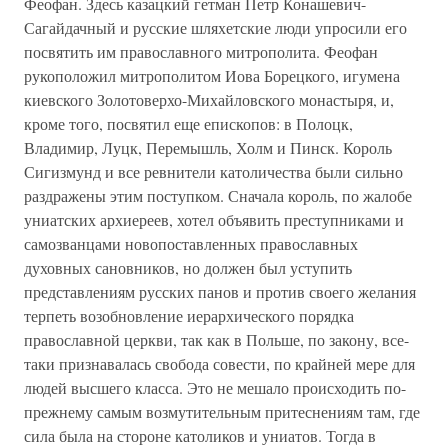
Феофан. Здесь казацкий гетман Петр Конашевич-
Сагайдачный и русские шляхетские люди упросили его
посвятить им православного митрополита. Феофан
рукоположил митрополитом Иова Борецкого, игумена
киевского Золотоверхо-Михайловского монастыря, и,
кроме того, посвятил еще епископов: в Полоцк,
Владимир, Луцк, Перемышль, Холм и Пинск. Король
Сигизмунд и все ревнители католичества были сильно
раздражены этим поступком. Сначала король, по жалобе
униатских архиереев, хотел объявить преступниками и
самозванцами новопоставленных православных
духовных сановников, но должен был уступить
представлениям русских панов и против своего желания
терпеть возобновление иерархического порядка
православной церкви, так как в Польше, по закону, все-
таки признавалась свобода совести, по крайней мере для
людей высшего класса. Это не мешало происходить по-
прежнему самым возмутительным притеснениям там, где
сила была на стороне католиков и униатов. Тогда в