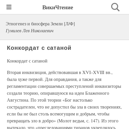
ВикиЧтение
Этногенез и биосфера Земли [Л/Ф]
Гумилев Лев Николаевич
Конкордат с сатаной
Конкордат с сатаной
Вторая инквизиция, действовавшая в XVI–XVIII вв.,
была хуже первой. Для оправдания, а также для
регламентации совершаемых преступлений инквизиторы
создали теорию, опиравшуюся на идеи Блаженного
Августина. По этой теории «Бог настолько
сострадателен, что не допустил бы зла в своих творениях,
если бы не был столь всемогущим и добрым, чтобы
превращать зло в добро» (Молот ведьм, с. 147). Из этого
вытекало, что «преследованиями тиранов укреплялось