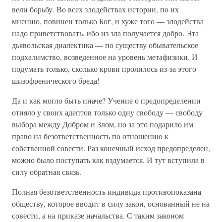
вели борьбу. Во всех злодействах истории, по их
мнению, повинен только Бог, и хуже того — злодейства
надо приветствовать, ибо из зла получается добро. Эта
дьявольская диалектика — по существу обывательское
подхалимство, возведенное на уровень метафизики. И
подумать только, сколько крови пролилось из-за этого
шизофренического бреда!
Да и как могло быть иначе? Учение о предопределении
отняло у своих адептов только одну свободу — свободу
выбора между Добром и Злом, но за это подарило им
право на безответственность по отношению к
собственной совести. Раз конечный исход предопределен,
можно было поступать как вздумается. И тут вступила в
силу обратная связь.
Полная безответственность индивида противопоказана
обществу, которое вводит в силу закон, основанный не на
совести, а на приказе начальства. С таким законом