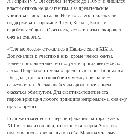
А Генрих IV?.. Он остался на троне до 1105 г. и лишился
власти отнюдь не за сатанизм, а за предательские
убийства своих вассалов. Но и тогда его продолжали
поддерживать горожане Льежа, Кельна, Бонна и
еврейская община. Оказалось, что сатанизм шокировал
очень немногих.
«Черные мессы» служились в Париже еще в XIX в.
Допускались к участию в них, кроме членов секты,
только приглашенные, но получить приглашение было
легко. Подробности можно прочесть в книге Гюисманса
«Бездна», где автор колеблется между признанием
серьезности наблюдавшейся им оргии и желанием
оказаться обманутым. Для скептика-позитивиста
персонификация любого принципа неприемлема; она ему
просто претит.
Если же отказаться от персонификации, которая уже в
XIII в. стала излишней, то останется теория Абсолюта,
нравственного закона внутри себя. Молиться такому