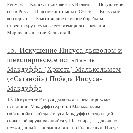
Реймсе. — Каликст появляется в Италии. — Вступление
его в Рим. — Падение антипапы в Сутри. — Вормский
конкордат. — Благотворное влияние борьбы за
инвеституру в смысле его всемирного значения. —
Мирное правление Каликста II
15. Искушение Иисуса дьяволом и
шекспировское испытание
Макдуффа (Христа) Малькольмом
(«Сатаной») Победа Иисуса-
Макдуффа
15. Искушение Иисуса дьяволом и шекспировское
испытание Макдуффа (Христа) Малькольмом
(«Сатаной») Победа Иисуса-Макдуффа Следующий
сюжет, обнаруживающийся у Шекспира, — довольно
неожиданный. Напомним, что, по Евангелиям, Иисус