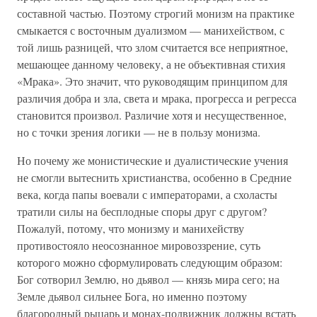
составной частью. Поэтому строгий монизм на практике
смыкается с восточным дуализмом — манихейством, с
той лишь разницей, что злом считается все неприятное,
мешающее данному человеку, а не объективная стихия
«Мрака». Это значит, что руководящим принципом для
различия добра и зла, света и мрака, прогресса и регресса
становится произвол. Различие хотя и несущественное,
но с точки зрения логики — не в пользу монизма.
Но почему же монистические и дуалистические учения
не смогли вытеснить христианства, особенно в Средние
века, когда папы воевали с императорами, а схоласты
тратили силы на бесплодные споры друг с другом?
Пожалуй, потому, что монизму и манихейству
противостояло неосознанное мировоззрение, суть
которого можно сформулировать следующим образом:
Бог сотворил Землю, но дьявол — князь мира сего; на
Земле дьявол сильнее Бога, но именно поэтому
благородный рыцарь и монах-подвижник должны встать