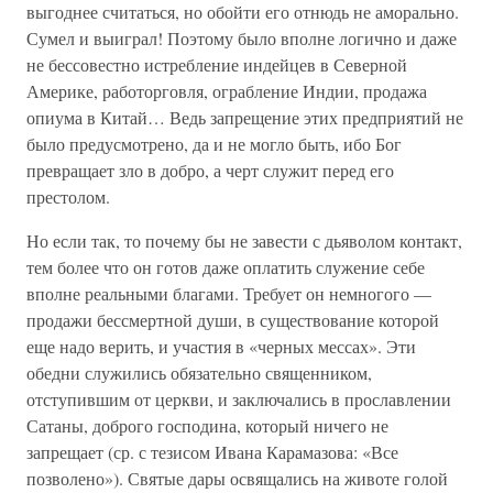
выгоднее считаться, но обойти его отнюдь не аморально.
Сумел и выиграл! Поэтому было вполне логично и даже
не бессовестно истребление индейцев в Северной
Америке, работорговля, ограбление Индии, продажа
опиума в Китай… Ведь запрещение этих предприятий не
было предусмотрено, да и не могло быть, ибо Бог
превращает зло в добро, а черт служит перед его
престолом.
Но если так, то почему бы не завести с дьяволом контакт,
тем более что он готов даже оплатить служение себе
вполне реальными благами. Требует он немногого —
продажи бессмертной души, в существование которой
еще надо верить, и участия в «черных мессах». Эти
обедни служились обязательно священником,
отступившим от церкви, и заключались в прославлении
Сатаны, доброго господина, который ничего не
запрещает (ср. с тезисом Ивана Карамазова: «Все
позволено»). Святые дары освящались на животе голой