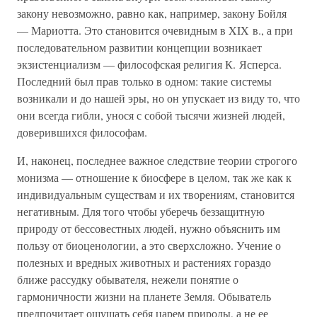
закону невозможно, равно как, например, закону Бойля
— Мариотта. Это становится очевидным в XIX в., а при
последовательном развитии концепции возникает
экзистенциализм — философская религия К. Ясперса.
Последний был прав только в одном: такие системы
возникали и до нашей эры, но он упускает из виду то, что
они всегда гибли, унося с собой тысячи жизней людей,
доверившихся философам.
И, наконец, последнее важное следствие теории строгого
монизма — отношение к биосфере в целом, так же как к
индивидуальным существам и их творениям, становится
негативным. Для того чтобы уберечь беззащитную
природу от бессовестных людей, нужно объяснить им
пользу от биоценологии, а это сверхсложно. Учение о
полезных и вредных животных и растениях гораздо
ближе рассудку обывателя, нежели понятие о
гармоничности жизни на планете Земля. Обыватель
предпочитает ощущать себя царем природы, а не ее