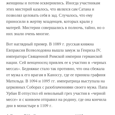
женщины и потом осквернялись. Иногда участникам
этих мистерий казалось, что являлся сам Сатана и
позволял целовать себя в зад. Случалось, что ему
приносили в жертву младенцев, которых крали у
матерей. Мистерии совершались в полночь, тайно, но о
них знали очень многие.
Вот наглядный пример. В 1089 г. русская княжна
Евпраксия Всеволодовна вышла замуж за Генриха IV,
императора Священной Римской империи германской
нации. Сей венценосец привлек ее к участию в «черных
мессах». Бедняжке стало так противно, что она сбежала
от мужа к его врагам в Каноссу, где ее приняла графиня
Матильда. В 1094 и 1095 гг. императрица выступала на
церковных Соборах с разоблачениями своего мужа. Папа
Урбан II отпустил ей невольный грех участия в «черной
мессе» и с конвоем отправил на родину, где она кончила
дни в монастыре в 1109 г.