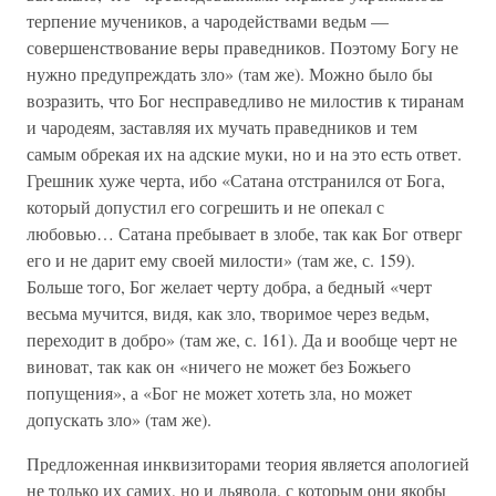
терпение мучеников, а чародействами ведьм —
совершенствование веры праведников. Поэтому Богу не
нужно предупреждать зло» (там же). Можно было бы
возразить, что Бог несправедливо не милостив к тиранам
и чародеям, заставляя их мучать праведников и тем
самым обрекая их на адские муки, но и на это есть ответ.
Грешник хуже черта, ибо «Сатана отстранился от Бога,
который допустил его согрешить и не опекал с
любовью… Сатана пребывает в злобе, так как Бог отверг
его и не дарит ему своей милости» (там же, с. 159).
Больше того, Бог желает черту добра, а бедный «черт
весьма мучится, видя, как зло, творимое через ведьм,
переходит в добро» (там же, с. 161). Да и вообще черт не
виноват, так как он «ничего не может без Божьего
попущения», а «Бог не может хотеть зла, но может
допускать зло» (там же).
Предложенная инквизиторами теория является апологией
не только их самих, но и дьявола, с которым они якобы