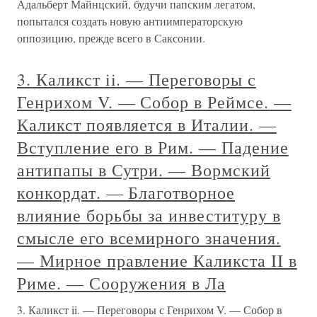
Адальберт Майнцский, будучи папским легатом,
попытался создать новую антиимператорскую
оппозицию, прежде всего в Саксонии.
3. Каликст ii. — Переговоры с
Генрихом V. — Собор в Реймсе. —
Каликст появляется в Италии. —
Вступление его в Рим. — Падение
антипапы в Сутри. — Вормский
конкордат. — Благотворное
влияние борьбы за инвеституру в
смысле его всемирного значения.
— Мирное правление Каликста II в
Риме. — Сооружения в Ла
3. Каликст ii. — Переговоры с Генрихом V. — Собор в