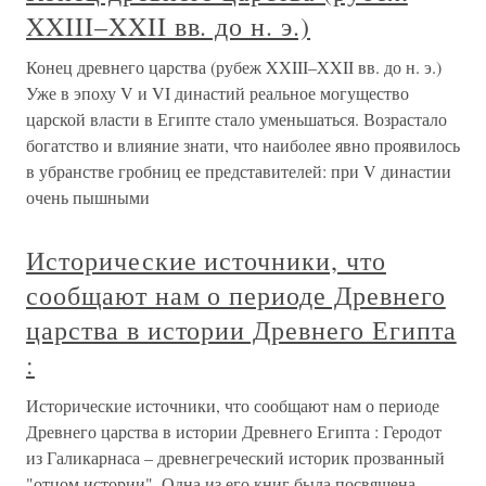
XXIII–XXII вв. до н. э.)
Конец древнего царства (рубеж XXIII–XXII вв. до н. э.)
Уже в эпоху V и VI династий реальное могущество
царской власти в Египте стало уменьшаться. Возрастало
богатство и влияние знати, что наиболее явно проявилось
в убранстве гробниц ее представителей: при V династии
очень пышными
Исторические источники, что
сообщают нам о периоде Древнего
царства в истории Древнего Египта
:
Исторические источники, что сообщают нам о периоде
Древнего царства в истории Древнего Египта : Геродот
из Галикарнаса – древнегреческий историк прозванный
"отцом истории". Одна из его книг была посвящена