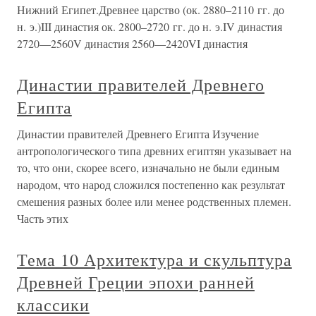
Нижний Египет.Древнее царство (ок. 2880–2110 гг. до
н. э.)III династия ок. 2800–2720 гг. до н. э.IV династия
2720—2560V династия 2560—2420VI династия
Династии правителей Древнего
Египта
Династии правителей Древнего Египта Изучение
антропологического типа древних египтян указывает на
то, что они, скорее всего, изначально не были единым
народом, что народ сложился постепенно как результат
смешения разных более или менее родственных племен.
Часть этих
Тема 10 Архитектура и скульптура
Древней Греции эпохи ранней
классики