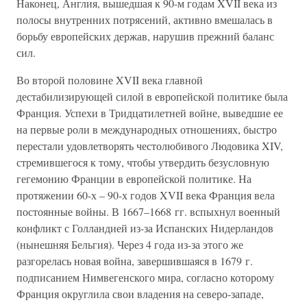
Наконец, Англия, вышедшая к 90-м годам XVII века из
полосы внутренних потрясений, активно вмешалась в
борьбу европейских держав, нарушив прежний баланс
сил.
Во второй половине XVII века главной
дестабилизирующей силой в европейской политике была
Франция. Успехи в Тридцатилетней войне, выведшие ее
на первые роли в международных отношениях, быстро
перестали удовлетворять честолюбивого Людовика XIV,
стремившегося к тому, чтобы утвердить безусловную
гегемонию Франции в европейской политике. На
протяжении 60-х – 90-х годов XVII века Франция вела
постоянные войны. В 1667–1668 гг. вспыхнул военный
конфликт с Голландией из-за Испанских Нидерландов
(нынешняя Бельгия). Через 4 года из-за этого же
разгорелась новая война, завершившаяся в 1679 г.
подписанием Нимвегенского мира, согласно которому
Франция округлила свои владения на северо-западе,