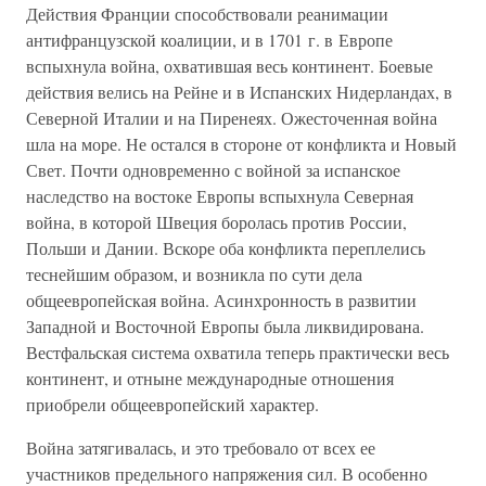
Действия Франции способствовали реанимации
антифранцузской коалиции, и в 1701 г. в Европе
вспыхнула война, охватившая весь континент. Боевые
действия велись на Рейне и в Испанских Нидерландах, в
Северной Италии и на Пиренеях. Ожесточенная война
шла на море. Не остался в стороне от конфликта и Новый
Свет. Почти одновременно с войной за испанское
наследство на востоке Европы вспыхнула Северная
война, в которой Швеция боролась против России,
Польши и Дании. Вскоре оба конфликта переплелись
теснейшим образом, и возникла по сути дела
общеевропейская война. Асинхронность в развитии
Западной и Восточной Европы была ликвидирована.
Вестфальская система охватила теперь практически весь
континент, и отныне международные отношения
приобрели общеевропейский характер.
Война затягивалась, и это требовало от всех ее
участников предельного напряжения сил. В особенно