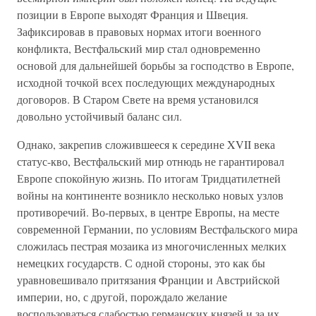
позиции в Европе выходят Франция и Швеция.
Зафиксировав в правовых нормах итоги военного
конфликта, Вестфальский мир стал одновременно
основой для дальнейшей борьбы за господство в Европе,
исходной точкой всех последующих международных
договоров. В Старом Свете на время установился
довольно устойчивый баланс сил.
Однако, закрепив сложившееся к середине XVII века
статус-кво, Вестфальский мир отнюдь не гарантировал
Европе спокойную жизнь. По итогам Тридцатилетней
войны на континенте возникло несколько новых узлов
противоречий. Во-первых, в центре Европы, на месте
современной Германии, по условиям Вестфальского мира
сложилась пестрая мозаика из многочисленных мелких
немецких государств. С одной стороны, это как бы
уравновешивало притязания Франции и Австрийской
империи, но, с другой, порождало желание
воспользоваться слабостью германских князей и за их