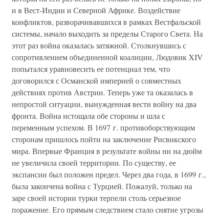
и в Вест-Индии и Северной Африке. Воздействие
конфликтов, разворачивавшихся в рамках Вестфальской
системы, начало выходить за пределы Старого Света. На
этот раз война оказалась затяжной. Столкнувшись с
сопротивлением объединенной коалиции, Людовик XIV
попытался уравновесить ее потенциал тем, что
договорился с Османской империей о совместных
действиях против Австрии. Теперь уже та оказалась в
непростой ситуации, вынужденная вести войну на два
фронта. Война истощала обе стороны и шла с
переменным успехом. В 1697 г. противоборствующим
сторонам пришлось пойти на заключение Рисвикского
мира. Впервые Франция в результате войны ни на дюйм
не увеличила своей территории. По существу, ее
экспансии был положен предел. Через два года, в 1699 г.,
была закончена война с Турцией. Пожалуй, только на
заре своей истории турки терпели столь серьезное
поражение. Его прямым следствием стало снятие угрозы