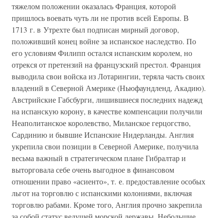
тяжелом положении оказалась Франция, которой
пришлось воевать чуть ли не против всей Европы. В
1713 г. в Утрехте был подписан мирный договор,
положивший конец войне за испанское наследство. По
его условиям Филипп остался испанским королем, но
отрекся от претензий на французский престол. Франция
выводила свои войска из Лотарингии, теряла часть своих
владений в Северной Америке (Ньюфаундленд, Акадию).
Австрийские Габсбурги, лишившиеся последних надежд
на испанскую корону, в качестве компенсации получили
Неаполитанское королевство, Миланское герцогство,
Сардинию и бывшие Испанские Нидерланды. Англия
укрепила свои позиции в Северной Америке, получила
весьма важный в стратегическом плане Гибралтар и
выторговала себе очень выгодное в финансовом
отношении право «асиенто», т. е. предоставление особых
льгот на торговлю с испанскими колониями, включая
торговлю рабами. Кроме того, Англия прочно закрепила
за собой статус ведущей морской державы. Небольшие