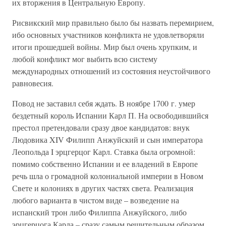
их вторжения в Центральную Европу.
Рисвикский мир правильно было бы назвать перемирием,
ибо основных участников конфликта не удовлетворяли
итоги прошедшей войны. Мир был очень хрупким, и
любой конфликт мог выбить всю систему
международных отношений из состояния неустойчивого
равновесия.
Повод не заставил себя ждать. В ноябре 1700 г. умер
бездетный король Испании Карл П. На освободившийся
престол претендовали сразу двое кандидатов: внук
Людовика XIV Филипп Анжуйский и сын императора
Леопольда I эрцгерцог Карл. Ставка была огромной:
помимо собственно Испании и ее владений в Европе
речь шла о громадной колониальной империи в Новом
Свете и колониях в других частях света. Реализация
любого варианта в чистом виде – возведение на
испанский трон либо Филиппа Анжуйского, либо
эрцгерцога Карла – сразу самым решительным образом