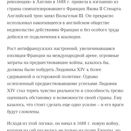
революция» в Англии в 1688 г. привела к изгнанию из
страны симпатизировавшего Франции Якова II Стюарта.
Английский трон занял Вильгельм III. Он прекрасно
использовал накопившееся в английском обществе
недовольство действиями Франции и без особого труда
добился ее подключения к коалиции.
Рост антифранцузских настроений, увеличивавшаяся
изоляция Франции на международной арене, огромные
затраты на предшествовавшие войны, казалось бы,
должны были побудить Людовика XIV к более
сдержанной и осторожной политике. Однако
ослепленный предшествовавшими успехами Людовик
XIV стал терять чувство реальности и способность трезво
оценивать обстановку и возможности своей страны. Ему
казалось, что стоит сделать еще одно усилие – и его враги
будут сломлены.
Исходя из этой логики, он начал в 1688 г. новую войну,
которая на сей раз велась не только на полях Европы, но