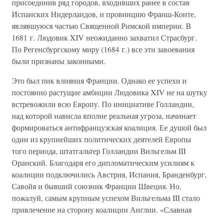
присоединив ряд городов, входивших ранее в состав
Испанских Нидерландов, и провинцию Франш-Конте,
являвшуюся частью Священной Римской империи. В
1681 г. Людовик XIV неожиданно захватил Страсбург.
По Регенсбургскому миру (1684 г.) все эти завоевания
были признаны законными.
Это был пик влияния Франции. Однако ее успехи и
постоянно растущие амбиции Людовика XIV не на шутку
встревожили всю Европу. По инициативе Голландии,
над которой нависла вполне реальная угроза, начинает
формироваться антифранцузская коалиция. Ее душой был
один из крупнейших политических деятелей Европы
того периода, штатгальтер Голландии Вильгельм III
Оранский. Благодаря его дипломатическим усилиям к
коалиции подключились Австрия, Испания, Бранденбург,
Савойя и бывший союзник Франции Швеция. Но,
пожалуй, самым крупным успехом Вильгельма III стало
привлечение на сторону коалиции Англии. «Славная