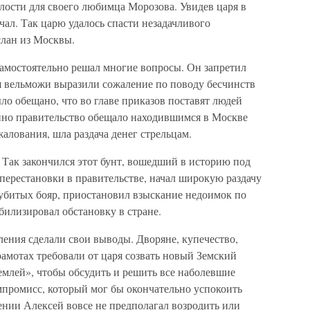
лости для своего любимца Морозова. Увидев царя в
чал. Так царю удалось спасти незадачливого
слан из Москвы.
амостоятельно решал многие вопросы. Он запретил
я вельможи выразили сожаление по поводу бесчинств
ло обещано, что во главе приказов поставят людей
нно правительство обещало находившимся в Москве
лования, шла раздача денег стрельцам.
 Так закончился этот бунт, вошедший в историю под
перестановки в правительстве, начал широкую раздачу
 убитых бояр, приостановил взыскание недоимок по
билизировал обстановку в стране.
ения сделали свои выводы. Дворяне, купечество,
амотах требовали от царя созвать новый Земский
землей», чтобы обсудить и решить все наболевшие
мпромисс, который мог бы окончательно успокоить
ении Алексей вовсе не предполагал возродить или