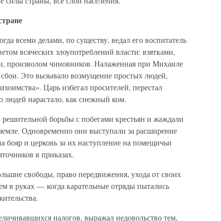
е силы страны, все слои населения.
стране
гда всеми делами, по существу, ведал его воспитатель
етом всяческих злоупотреблений власти: взятками,
ми, произволом чиновников. Налаженная при Михаиле
ь сбои. Это вызывало возмущение простых людей,
хоимства». Царь избегал просителей, перестал
о людей нарастало, как снежный ком.
 решительной борьбы с побегами крестьян и жаждали
 земле. Одновременно они выступали за расширение
на бояр и церковь за их наступление на помещичьи
яточников в приказах.
большие свободы, право передвижения, ухода от своих
ем в руках — когда карательные отряды пытались
жительства.
еличивавшихся налогов, выражал недовольство тем,