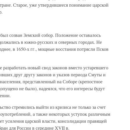
тране. Старое, уже утвердившееся понимание царской
р.
 был созван Земский собор. Положение оставалось
олжались в южно-русских и северных городах. Не
зднее, в 1650-х гг., мощные восстания потрясли Псков
 разработать новый свод законов вместо устаревшего
ивших друг другу законов и указов периода Смуты и
населения, представленный на Соборе (крепостное
допущено не было), надеялся, что его интересы будут
ении.
ьство стремились выйти из кризиса не только за счет
оупотреблений, а также некоторых уступок различным
счет усиления царской власти, консолидации правящей
ран для России в середине XVII в.