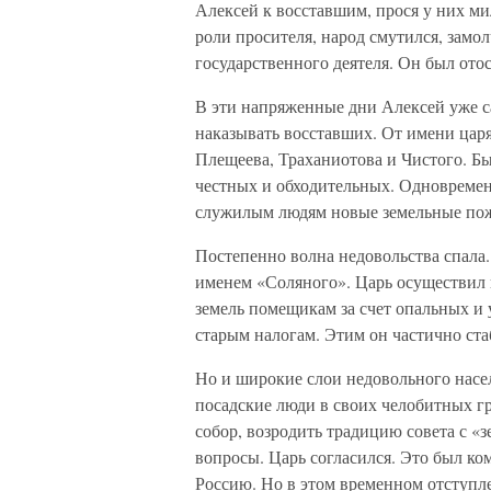
Алексей к восставшим, прося у них ми
роли просителя, народ смутился, замол
государственного деятеля. Он был ото
В эти напряженные дни Алексей уже с
наказывать восставших. От имени цар
Плещеева, Траханиотова и Чистого. Бы
честных и обходительных. Одновреме
служилым людям новые земельные пожа
Постепенно волна недовольства спала.
именем «Соляного». Царь осуществил 
земель помещикам за счет опальных и
старым налогам. Этим он частично ста
Но и широкие слои недовольного насел
посадские люди в своих челобитных гр
собор, возродить традицию совета с «
вопросы. Царь согласился. Это был ко
Россию. Но в этом временном отступл