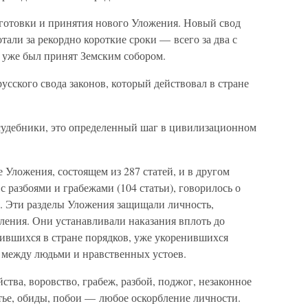
дготовки и принятия нового Уложения. Новый свод
отали за рекордно короткие сроки — всего за два с
н уже был принят Земским собором.
усского свода законов, который действовал в стране
 судебники, это определенный шаг в цивилизационном
 Уложения, состоящем из 287 статей, и в другом
 разбоями и грабежами (104 статьи), говорилось о
а. Эти разделы Уложения защищали личность,
еления. Они устанавливали наказания вплоть до
жившихся в стране порядков, уже укоренившихся
между людьми и нравственных устоев.
ства, воровство, грабеж, разбой, поджог, незаконное
тье, обиды, побои — любое оскорбление личности.