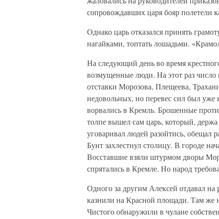
жаловались на руководителей приказо
сопровождавших царя бояр полетели ка
Однако царь отказался принять грамот
нагайками, топтать лошадьми. «Крамол
На следующий день во время крестного
возмущенные люди. На этот раз число
отставки Морозова, Плещеева, Трахани
недовольных, но перевес сил был уже 
ворвались в Кремль. Брошенные против
толпе вышел сам царь, который, держа
уговаривал людей разойтись, обещал ра
Бунт захлестнул столицу. В городе на
Восставшие взяли штурмом дворы Моро
спрятались в Кремле. Но народ требов
Одного за другим Алексей отдавал на
казнили на Красной площади. Там же 
Чистого обнаружили в чулане собствен