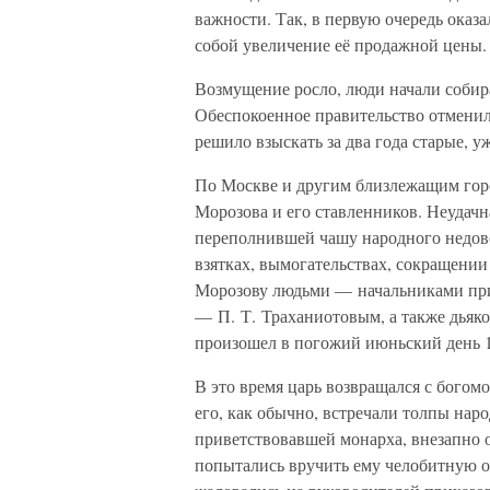
важности. Так, в первую очередь оказ
собой увеличение её продажной цены.
Возмущение росло, люди начали собир
Обеспокоенное правительство отменил
решило взыскать за два года старые, 
По Москве и другим близлежащим горо
Морозова и его ставленников. Неудачн
переполнившей чашу народного недово
взятках, вымогательствах, сокращени
Морозову людьми — начальниками при
— П. Т. Траханиотовым, а также дьяк
произошел в погожий июньский день 1
В это время царь возвращался с богом
его, как обычно, встречали толпы нар
приветствовавшей монарха, внезапно о
попытались вручить ему челобитную о