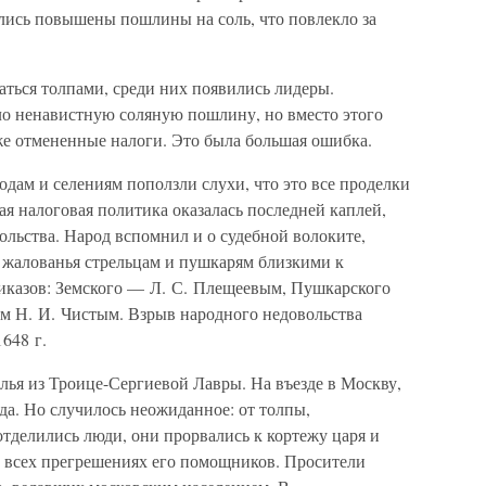
ались повышены пошлины на соль, что повлекло за
аться толпами, среди них появились лидеры.
о ненавистную соляную пошлину, но вместо этого
уже отмененные налоги. Это была большая ошибка.
дам и селениям поползли слухи, что это все проделки
ая налоговая политика оказалась последней каплей,
льства. Народ вспомнил и о судебной волоките,
и жалованья стрельцам и пушкарям близкими к
казов: Земского — Л. С. Плещеевым, Пушкарского
ом Н. И. Чистым. Взрыв народного недовольства
648 г.
олья из Троице-Сергиевой Лавры. На въезде в Москву,
ода. Но случилось неожиданное: от толпы,
тделились люди, они прорвались к кортежу царя и
 всех прегрешениях его помощников. Просители