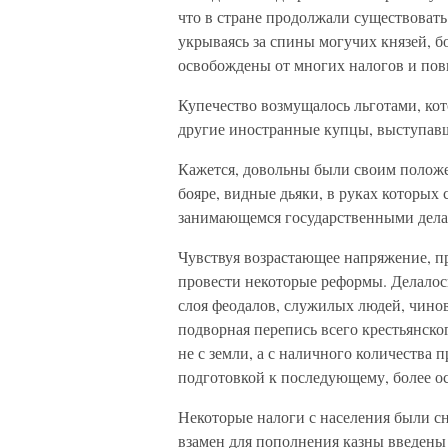
что в стране продолжали существовать 
укрываясь за спины могучих князей, б
освобождены от многих налогов и пов
Купечество возмущалось льготами, кот
другие иностранные купцы, выступавш
Кажется, довольны были своим положе
бояре, видные дьяки, в руках которых 
занимающемся государственными дела
Чувствуя возрастающее напряжение, п
провести некоторые реформы. Делалось
слоя феодалов, служилых людей, чинов
подворная перепись всего крестьянско
не с земли, а с наличного количества
подготовкой к последующему, более о
Некоторые налоги с населения были с
взамен для пополнения казны введены