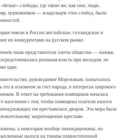
«белые» слободы, где такие же, как они, люди,
ояр, церковников — владельцев этих слобод, были
инностей.
орые имели в России английские, голландские и
ие их конкурентами на русском рынке.
нием лишь представители элиты общества — князья,
сосредотачивалась реальная власть при молодом, не
ми царе.
равительство, руководимое Морозовым, попыталось
 это в основном за счет народа, в интересах широкого
ников. В ответ на требования помещиков началась
го населения с тем, чтобы помещики платили налоги
 принадлежащих им крестьянских дворов. Эта мера была
сновательному закрепощению крестьян.
нижены, а некоторые вообще ликвидированы, но
 косвенные налоги на товары первостепенной