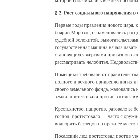
которой сплачивались все дееспособны
§ 2. Рост социального напряжения в 
Первые годы правления нового царя, ко
боярин Морозов, ознаменовались расцв
судебной волокитой, вымогательства
государственная машина начала дават
становящихся жертвами приказного «ли
рассматривать челобитья. Недовольств
Помещики требовали от правительства
полного и вечного прикрепления их к
своего земельного фонда, жаловались 
земли, протестовали против засилья вз
Крестьянство, напротив, ратовало за 
господ, протестовало — часто с оружи
водворить беглецов на прежнее место 
Посадский люд протестовал против ув