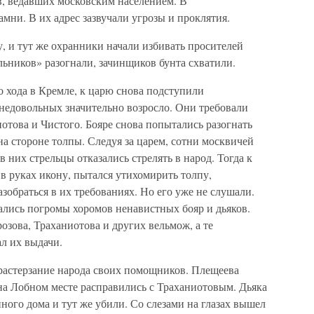
в, ведавших московским населением. В
мни. В их адрес зазвучали угрозы и проклятия.
у, и тут же охранники начали избивать просителей
ьников» разогнали, зачинщиков бунта схватили.
 хода в Кремле, к царю снова подступили
 недовольных значительно возросло. Они требовали
отова и Чистого. Бояре снова попытались разогнать
на стороне толпы. Следуя за царем, сотни москвичей
 них стрельцы отказались стрелять в народ. Тогда к
 в руках икону, пытался утихомирить толпу,
зобраться в их требованиях. Но его уже не слушали.
чались погромы хоромов ненавистных бояр и дьяков.
зова, Траханиотова и других вельмож, а те
ал их выдачи.
 растерзание народа своих помощников. Плещеева
на Лобном месте расправились с Траханиотовым. Дьяка
ного дома и тут же убили. Со слезами на глазах вышел