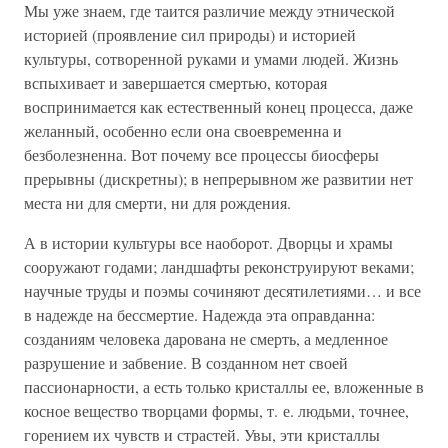
Мы уже знаем, где таится различие между этнической
историей (проявление сил природы) и историей
культуры, сотворенной руками и умами людей. Жизнь
вспыхивает и завершается смертью, которая
воспринимается как естественный конец процесса, даже
желанный, особенно если она своевременна и
безболезненна. Вот почему все процессы биосферы
прерывны (дискретны); в непрерывном же развитии нет
места ни для смерти, ни для рождения.
А в истории культуры все наоборот. Дворцы и храмы
сооружают годами; ландшафты реконструируют веками;
научные труды и поэмы сочиняют десятилетиями… и все
в надежде на бессмертие. Надежда эта оправданна:
созданиям человека дарована не смерть, а медленное
разрушение и забвение. В созданном нет своей
пассионарности, а есть только кристаллы ее, вложенные в
косное вещество творцами формы, т. е. людьми, точнее,
горением их чувств и страстей. Увы, эти кристаллы