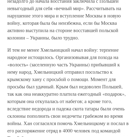
незадолго до начала восстания заключила с Польшей
невыгодный для себя «вечный мир». Рассчитывать на
нарушение этого мира и вступление Москвы в новую
войну, которая была бы неизбежна, если бы Москва
активно выступила на стороне восставшей польской
колонии – Украины, было трудно.
И тем не менее Хмельницкий начал войну: терпение
народное истощилось. Организовывая для похода на
«волость» (заселенную часть Украины) прибывший к
нему народ, Хмельницкий отправил посольство к
крымскому хану с просьбой о помощи. Момент для
просьбы был удачный. Крым был недоволен Польшей,
так как она неаккуратно платила ежегодный «подарок»,
которым она откупалась от набегов; а кроме того,
вследствие недорода и падежа скота татары были очень
склонны пополнить свои недочеты грабежом во время
войны. Хан согласился помочь Хмельницкому и послал в
его распоряжение отряд в 4000 человек под командой