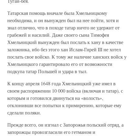
Тугай-бея.
Татарская помощь вначале была Хмельницкому
необходима, и он вынужден был на нее пойти, хотя и
знал отлично, что в походе татар ничто не удержит от
грабежей и насилий. Даже своего сына Тимофея
Хмельницкий вынужден был послать к хану в качестве
заложника, ибо без этого хан Ислам-Гирей III не хотел
послать свое войско. К тому же наличие ханских войск у
Хмельницкого гарантировало его от возможности
подкупа татар Польшей и удара в тыл.
К концу апреля 1648 года Хмельницкий уже имел в
своем распоряжении 10 000 войска (включая и татар), с
которым и готовился двинуться на «волость»,
отклонивши все попытки к примирению, которые ему
сделали поляки.
Прежде всего, он изгнал с Запорожья польский отряд, а
запорожцы провозгласили его гетманом и