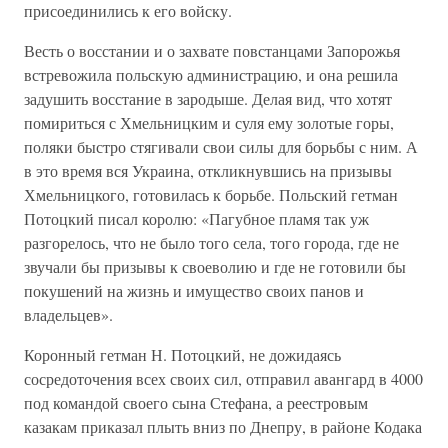
присоединились к его войску.
Весть о восстании и о захвате повстанцами Запорожья
встревожила польскую администрацию, и она решила
задушить восстание в зародыше. Делая вид, что хотят
помириться с Хмельницким и суля ему золотые горы,
поляки быстро стягивали свои силы для борьбы с ним. А
в это время вся Украина, откликнувшись на призывы
Хмельницкого, готовилась к борьбе. Польский гетман
Потоцкий писал королю: «Пагубное пламя так уж
разгорелось, что не было того села, того города, где не
звучали бы призывы к своеволию и где не готовили бы
покушений на жизнь и имущество своих панов и
владельцев».
Коронный гетман Н. Потоцкий, не дожидаясь
сосредоточения всех своих сил, отправил авангард в 4000
под командой своего сына Стефана, а реестровым
казакам приказал плыть вниз по Днепру, в районе Кодака