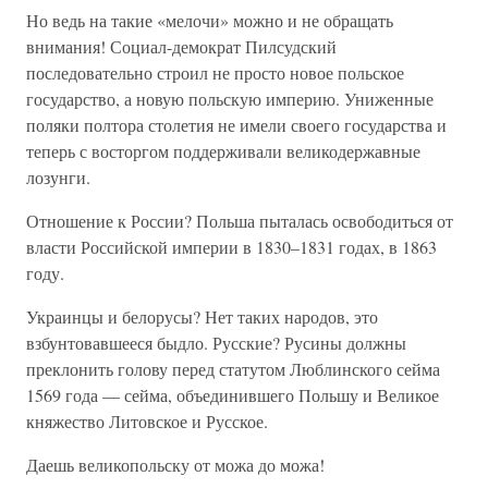
Но ведь на такие «мелочи» можно и не обращать
внимания! Социал-демократ Пилсудский
последовательно строил не просто новое польское
государство, а новую польскую империю. Униженные
поляки полтора столетия не имели своего государства и
теперь с восторгом поддерживали великодержавные
лозунги.
Отношение к России? Польша пыталась освободиться от
власти Российской империи в 1830–1831 годах, в 1863
году.
Украинцы и белорусы? Нет таких народов, это
взбунтовавшееся быдло. Русские? Русины должны
преклонить голову перед статутом Люблинского сейма
1569 года — сейма, объединившего Польшу и Великое
княжество Литовское и Русское.
Даешь великопольску от можа до можа!