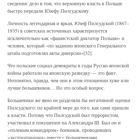
сведения: дело в том, что верховную власть в Польше
быстро передали Юзефу Пилсудскому.
Личность легендарная и яркая, Юзеф Пилсудский (1867–
1935) в советских источниках характеризуется
исключительно как «фашистский диктатор Польши» и
человек, который «по заданию японского Генерального
штаба подготовлял акты диверсии»[32].
Что польские социал-демократы в годы Русско-японской
войны работали на японскую разведку — это факт.
Непонятно, правда, чем они в этом отношении хуже или
лучше большевиков… Но это особый вопрос.
Большевики же явно не разделяли бы негативной оценки
Пилсудского: по крайней мере до того, как сами пришли
к власти. Потому что Пилсудский был террористом,
участвовал в покушении на Александра III. Был он и
«полевым командиром» боевиков, проводивших
«экспроприации» вместе с большевиками.