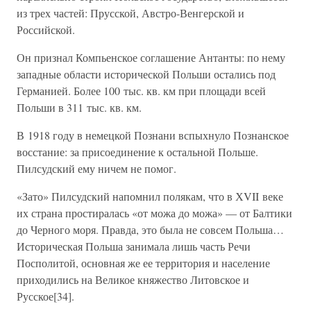
из трех частей: Прусской, Австро-Венгерской и
Российской.
Он признал Компьенское соглашение Антанты: по нему
западные области исторической Польши остались под
Германией. Более 100 тыс. кв. км при площади всей
Польши в 311 тыс. кв. км.
В 1918 году в немецкой Познани вспыхнуло Познанское
восстание: за присоединение к остальной Польше.
Пилсудский ему ничем не помог.
«Зато» Пилсудский напомнил полякам, что в ХVII веке
их страна простиралась «от можа до можа» — от Балтики
до Черного моря. Правда, это была не совсем Польша…
Историческая Польша занимала лишь часть Речи
Посполитой, основная же ее территория и население
приходились на Великое княжество Литовское и
Русское[34].