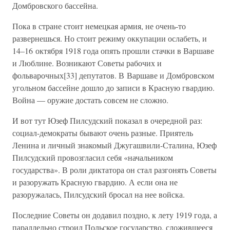
Домбровского бассейна.
Пока в стране стоит немецкая армия, не очень-то
развернешься. Но стоит режиму оккупации ослабеть, и
14–16 октября 1918 года опять прошли стачки в Варшаве
и Люблине. Возникают Советы рабочих и
фольварочных[33] депутатов. В Варшаве и Домбровском
угольном бассейне дошло до записи в Красную гвардию.
Война — оружие достать совсем не сложно.
И вот тут Юзеф Пилсудский показал в очередной раз:
социал-демократы бывают очень разные. Приятель
Ленина и личный знакомый Джугашвили-Сталина, Юзеф
Пилсудский провозгласил себя «начальником
государства». В роли диктатора он стал разгонять Советы
и разоружать Красную гвардию. А если она не
разоружалась, Пилсудский бросал на нее войска.
Последние Советы он додавил поздно, к лету 1919 года, а
параллельно строил Польское государство, сложившееся