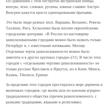
По сравнению с этой пестротой австрийские немцы,
венгры, чехи, словаки, русины, южные славяне Австро-
Венгрии кажутся просто единокровными братьями.
Это были люди разных эпох. Варшава, Вильнюс, Ревель-
Таллинн, Рига, Хельсинки были вполне европейскими
городскими центрами. «В России по-настоящему
цивилизованными городами можно было назвать только
Петербург и, с известными натяжками, Москву.
Отдельные черты цивилизованности можно было
заметить и в других крупных городах»[31]. В числе этих
городов с «отдельными чертами цивилизованности» не
только русские Ярославль и Иркутск, но и Киев, Минск,
Казань, Тбилиси, Ереван.
За пределами этих городов простиралось море деревень и
маленьких городков, где жизнь шла по канонам аграрно-
традиционного общества (причем разноплеменного, с
разными традициями, языками и религиями).