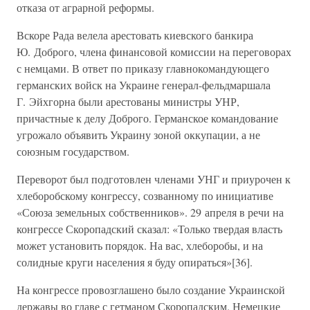
отказа от аграрной реформы.
Вскоре Рада велела арестовать киевского банкира
Ю. Доброго, члена финансовой комиссии на переговорах
с немцами. В ответ по приказу главнокомандующего
германских войск на Украине генерал-фельдмаршала
Г. Эйхгорна были арестованы министры УНР,
причастные к делу Доброго. Германское командование
угрожало объявить Украину зоной оккупации, а не
союзным государством.
Переворот был подготовлен членами УНГ и приурочен к
хлеборобскому конгрессу, созванному по инициативе
«Союза земельных собственников». 29 апреля в речи на
конгрессе Скоропадский сказал: «Только твердая власть
может установить порядок. На вас, хлеборобы, и на
солидные круги населения я буду опираться»[36].
На конгрессе провозглашено было создание Украинской
державы во главе с гетманом Скоропадским. Немецкие