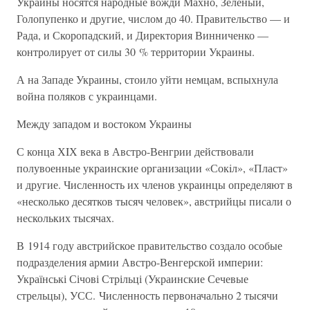
Украины носятся народные вожди Махно, Зеленый,
Голопупенко и другие, числом до 40. Правительство — и
Рада, и Скоропадский, и Директория Винниченко —
контролирует от силы 30 % территории Украины.
А на Западе Украины, стоило уйти немцам, вспыхнула
война поляков с украинцами.
Между западом и востоком Украины
С конца ХIХ века в Австро-Венгрии действовали
полувоенные украинские организации «Сокiл», «Пласт»
и другие. Численность их членов украинцы определяют в
«несколько десятков тысяч человек», австрийцы писали о
нескольких тысячах.
В 1914 году австрийское правительство создало особые
подразделения армии Австро-Венгерской империи:
Українські Січові Стрільці (Украинские Сечевые
стрельцы), УСС. Численность первоначально 2 тысячи