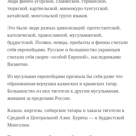
люди финно-угорской, славянской, германской,
тюркской, картвельской, маньчжуро-тунгусской,
китайской, монгольской групп языков.
Это были люди разных цивилизаций: протестантской,
католической, православной, мусульманской,
буддистской. Поляки, немцы, прибалты и финны считали
себя европейцами. Русские и большинство украинцев
считали себя скорее «особой Европой», наследниками
Византии.
Из мусульман европейцами признала бы себя разве что
образованная верхушка казанских и крымских татар.
Большинство из них тяготели к другим мусульманам,
жившим за пределами России.
Казахи, киргизы, сибирские татары и хакасы тяготели к
Средней и Центральной Азии. Буряты — к буддистской
Монголии.