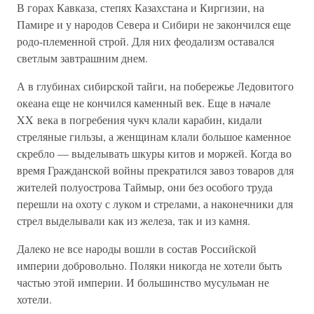
В горах Кавказа, степях Казахстана и Киргизии, на
Памире и у народов Севера и Сибири не закончился еще
родо-племенной строй. Для них феодализм оставался
светлым завтрашним днем.
А в глубинах сибирской тайги, на побережье Ледовитого
океана еще не кончился каменный век. Еще в начале
XX века в погребения чукч клали карабин, кидали
стреляные гильзы, а женщинам клали большое каменное
скребло — выделывать шкуры китов и моржей. Когда во
время Гражданской войны прекратился завоз товаров для
жителей полуострова Таймыр, они без особого труда
перешли на охоту с луком и стрелами, а наконечники для
стрел выделывали как из железа, так и из камня.
Далеко не все народы вошли в состав Российской
империи добровольно. Поляки никогда не хотели быть
частью этой империи. И большинство мусульман не
хотели.