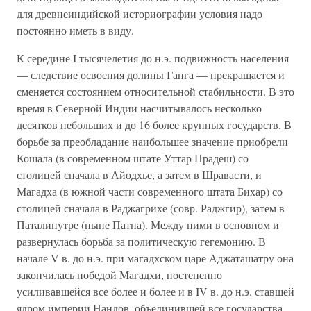
для древнеиндийской историографии условия надо
постоянно иметь в виду.
К середине I тысячелетия до н.э. подвижность населения
— следствие освоения долины Ганга — прекращается и
сменяется состоянием относительной стабильности. В это
время в Северной Индии насчитывалось несколько
десятков небольших и до 16 более крупных государств. В
борьбе за преобладание наибольшее значение приобрели
Кошала (в современном штате Уттар Прадеш) со
столицей сначала в Айодхье, а затем в Шравасти, и
Магадха (в южной части современного штата Бихар) со
столицей сначала в Раджагрихе (совр. Раджгир), затем в
Паталипутре (ныне Патна). Между ними в основном и
развернулась борьба за политическую гегемонию. В
начале V в. до н.э. при магадхском царе Аджаташатру она
закончилась победой Магадхи, постепенно
усиливавшейся все более и более и в IV в. до н.э. ставшей
ядром империи Нандов, объединившей все государства