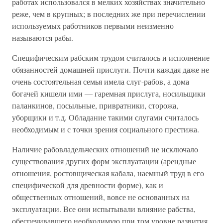
работах использовался в мелких хозяйствах значительно
реже, чем в крупных; в последних же при перечислении
используемых работников первыми неизменно
называются рабы.
Специфическим рабским трудом считалось и исполнение
обязанностей домашней прислуги. Почти каждая даже не
очень состоятельная семья имела слуг-рабов, а дома
богачей кишели ими — гаремная прислуга, носильщики
паланкинов, посыльные, привратники, сторожа,
уборщики и т.д. Обладание такими слугами считалось
необходимым и с точки зрения социального престижа.
Наличие рабовладельческих отношений не исключало
существования других форм эксплуатации (арендные
отношения, ростовщическая кабала, наемный труд в его
специфической для древности форме), как и
общественных отношений, вовсе не основанных на
эксплуатации. Все они испытывали влияние рабства,
обеспечивавшего необходимую при том уровне развития