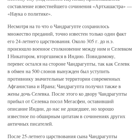
составление известнейшего сочинения «Артхашастра» —
«Наука о политике».
Несмотря на то что о Чандрагупте сохранилось
множество преданий, точно известен только один факт
его 24-летнего царствования. Около 305 г. до н.э.
произошло военное столкновение между ним и Селевком
I Никатором, вторгшимся в Индию. Повидимому,
перевес остался на стороне Чандрагупты, так как Селевк
в обмен на 500 слонов вынужден был уступить
противнику значительные территории современных
Афганистана и Ирана; Чандрагупта получил также в
жены дочь Селевка. После этого ко двору Чандрагупты
прибыл от Селевка посол Мегасфеи, оставивший
описание Индии, до нас не дошедшее, но хорошо
известное по обширным цитатам в сочинениях других
античных писателей.
После 25-летнего царствования сына Чандрагупты