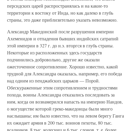
персидских царей распространялась и на какие-то
территории к востоку от Инда, но как далеко в глубь
страны, это даже приблизительно указать невозможно.
Александр Македонский после разрушения империи
Ахеменидов и отпадения бывших индийских сатрапий
этой империи в 327 г. до н.э. вторгся в глубь страны.
Некоторые из расположенных здесь государств
подчинились добровольно, другие же оказали
ожесточенное сопротивление. Хорошо известно, какой
трудной для Александра оказалась, например, его победа
над одним из пенджабских царьков — Порой.
Обескураженные этим сопротивлением и трудностями
похода, воины Александра отказались последовать за
ним, когда он вознамерился напасть на империю Нандов,
о могуществе которой греко-македонцы были много
наслышаны; им было известно, что на левом берегу Ганга
их ожидает армия в 200 тыс. воинов пехоты, 80 тыс.
всадников, 8 тыс. колесниц и 6 тыс. слонов, т. е. более