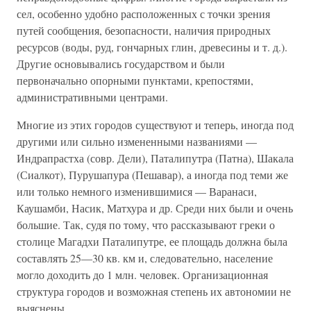
сел, особенно удобно расположенных с точки зрения
путей сообщения, безопасности, наличия природных
ресурсов (воды, руд, гончарных глин, древесины и т. д.).
Другие основывались государством и были
первоначально опорными пунктами, крепостями,
административными центрами.
Многие из этих городов существуют и теперь, иногда под
другими или сильно измененными названиями —
Индрапрастха (совр. Дели), Паталипутра (Патна), Шакала
(Сиалкот), Пурушапура (Пешавар), а иногда под теми же
или только немного изменившимися — Варанаси,
Каушамби, Насик, Матхура и др. Среди них были и очень
большие. Так, судя по тому, что рассказывают греки о
столице Магадхи Паталипутре, ее площадь должна была
составлять 25—30 кв. км и, следовательно, население
могло доходить до 1 млн. человек. Организационная
структура городов и возможная степень их автономии не
выяснены.