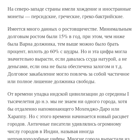
На северо-западе страны имели хождение и иностранные
монеты — персидские, греческие, греко-бактрийские.
Имеется много данных о ростовщичестве. Минимальным
долговым ростом были 15% в год, при этом, чем ниже
была Варна должника, тем выше можно было брать
процент, вплоть до 60% с шудры. Но и эта цифра могла
значительно вырасти, если давалась ссуда натурой, а не
деньгами, если она не была обеспечена залогом и т.д.
Долговое закабаление могло повлечь за собой частичное
или полное лишение должника свободы.
От времени упадка индской цивилизации до середины I
тысячелетия до н.э. мы не знаем ни одного города, хотя
бы отдаленно напоминающего Мохенджо-Даро или
Хараппу. Но с этого времени начинается новый расцвет
городов. Античные писатели удивлялись огромному
числу городов в Индии, называя иногда
неправдоподобные цифры. Многие города вырастали из