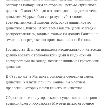
благодаря нападениям со стороны Греко-Бактрийского
царства. Около 180 г. до н.э. последний представитель
династии Маурьев был свергнут и убит своим
военачальником Пушьямитрой, основавшим новую
династию Шупгов. В это время власть царей Магадхи
распространялась, видимо, только на долину Ганга и на
земли, непосредственно примыкавшие к ней с юга.
Государству Шупгов пришлось неоднократно и не всегда
удачно воевать с греко-бактрийцами и индийскими
государствами на западе, возглавлявшимися греческими
динасхами.
В 68 г. до н.э. в Магадхе произошла очередная смена
династии: к власти пришли Канвы, о 45-летнем
правлении которых почти ничего не известно.
Образование и полуторавековое существование первого
всеиндийского государства Маурьев имело огромное