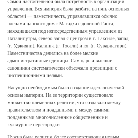
Самой настоятельной была потребность в организации
управления. Вся империя была разбита на пять основных
областей — паместничеств, управлявшихся обычно
членами царского дома: Магадха с долиной Ганга,
находившаяся под непосредственным управлением из
Паталипутры, северо-запад с центром в г. Таксиле, запад
(г. Уджияни), Калинга (г. Тосали) и юг (г. Сувариагири).
Наместничества делились на более мелкие
административные единицы. Сам царь и высшие
сановники систематически объезжали провинции с
инспекционными целями.
Насущно необходимым было создание идеологической
основы империи. На ее территории существовало
множество племенных религий, что создавало между
правительством и подданными и между самими
подданными многочисленные общественные и
культурные перегородки.
Нужна была религия, более соответствующая новым