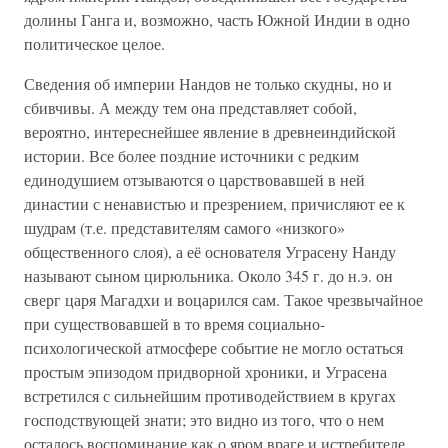
долины Ганга и, возможно, часть Южной Индии в одно
политическое целое.
Сведения об империи Нандов не только скудны, но и
сбивчивы. А между тем она представляет собой,
вероятно, интереснейшее явление в древнеиндийской
истории. Все более поздние источники с редким
единодушием отзываются о царствовавшей в ней
династии с ненавистью и презрением, причисляют ее к
шудрам (т.е. представителям самого «низкого»
общественного слоя), а её основателя Уграсену Нанду
называют сыном цирюльника. Около 345 г. до н.э. он
сверг царя Магадхи и воцарился сам. Такое чрезвычайное
при существовавшей в то время социально-
психологической атмосфере событие не могло остаться
простым эпизодом придворной хроники, и Уграсена
встретился с сильнейшим противодействием в кругах
господствующей знати; это видно из того, что о нем
осталось воспоминание как о яром враге и истребителе