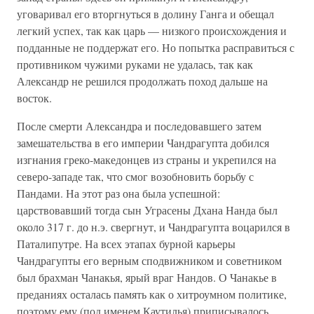
уговаривал его вторгнуться в долину Ганга и обещал
легкий успех, так как царь — низкого происхождения и
подданные не поддержат его. Но попытка расправиться с
противником чужими руками не удалась, так как
Александр не решился продолжать поход дальше на
восток.
После смерти Александра и последовавшего затем
замешательства в его империи Чандрагупта добился
изгнания греко-македонцев из страны и укрепился на
северо-западе так, что смог возобновить борьбу с
Пандами. На этот раз она была успешной:
царствовавший тогда сын Уграсены Дхана Нанда был
около 317 г. до н.э. свергнут, и Чандрагупта воцарился в
Паталипутре. На всех этапах бурной карьеры
Чандрагупты его верным сподвижником и советником
был брахман Чанакья, ярый враг Нандов. О Чанакье в
преданиях осталась память как о хитроумном политике,
поэтому ему (под именем Каутилья) приписывалось