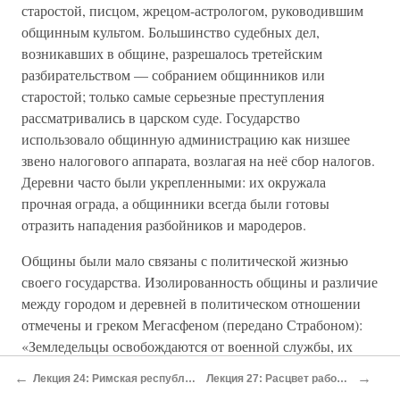
старостой, писцом, жрецом-астрологом, руководившим
общинным культом. Большинство судебных дел,
возникавших в общине, разрешалось третейским
разбирательством — собранием общинников или
старостой; только самые серьезные преступления
рассматривались в царском суде. Государство
использовало общинную администрацию как низшее
звено налогового аппарата, возлагая на неё сбор налогов.
Деревни часто были укрепленными: их окружала
прочная ограда, а общинники всегда были готовы
отразить нападения разбойников и мародеров.
Общины были мало связаны с политической жизнью
своего государства. Изолированность общины и различие
между городом и деревней в политическом отношении
отмечены и греком Мегасфеном (передано Страбоном):
«Земледельцы освобождаются от военной службы, их
работы не нарушаются ничем; они не ходят в город, не
←
→
Лекция 24: Римская республика с конца VI до середины II в. до н.э.
Лекция 27: Расцвет рабовладельческого общества в Китае.
занимаются никакими другими делами, не несут никаких