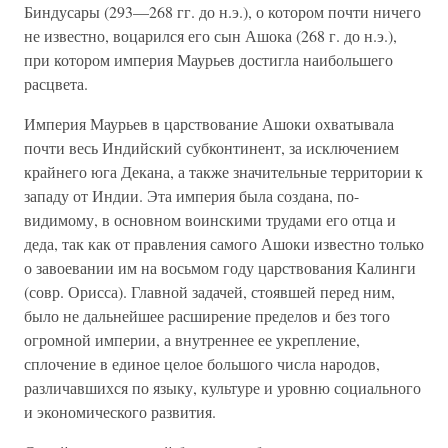
Биндусары (293—268 гг. до н.э.), о котором почти ничего
не известно, воцарился его сын Ашока (268 г. до н.э.),
при котором империя Маурьев достигла наибольшего
расцвета.
Империя Маурьев в царствование Ашоки охватывала
почти весь Индийский субконтинент, за исключением
крайнего юга Декана, а также значительные территории к
западу от Индии. Эта империя была создана, по-
видимому, в основном воинскими трудами его отца и
деда, так как от правления самого Ашоки известно только
о завоевании им на восьмом году царствования Калинги
(совр. Орисса). Главной задачей, стоявшей перед ним,
было не дальнейшее расширение пределов и без того
огромной империи, а внутреннее ее укрепление,
сплочение в единое целое большого числа народов,
различавшихся по языку, культуре и уровню социального
и экономического развития.