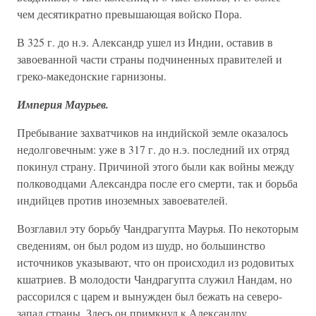
чем десятикратно превышающая войско Пора.
В 325 г. до н.э. Александр ушел из Индии, оставив в
завоеванной части страны подчиненных правителей и
греко-македонские гарнизоны.
Империя Маурьев.
Пребывание захватчиков на индийской земле оказалось
недолговечным: уже в 317 г. до н.э. последний их отряд
покинул страну. Причиной этого были как войны между
полководцами Александра после его смерти, так и борьба
индийцев против иноземных завоевателей.
Возглавил эту борьбу Чандрагупта Маурья. По некоторым
сведениям, он был родом из шудр, но большинство
источников указывают, что он происходил из родовитых
кшатриев. В молодости Чандрагупта служил Нандам, но
рассорился с царем и вынужден был бежать на северо-
запад страны. Здесь он примкнул к Александру,