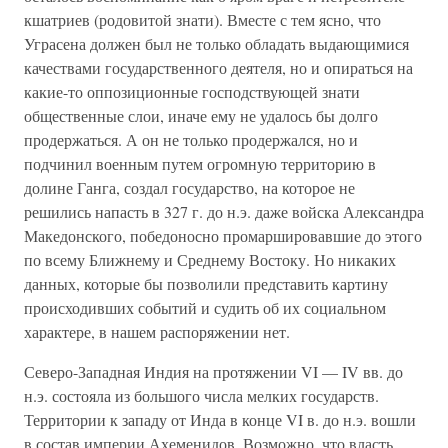
кшатриев (родовитой знати). Вместе с тем ясно, что
Уграсена должен был не только обладать выдающимися
качествами государственного деятеля, но и опираться на
какие-то оппозиционные господствующей знати
общественные слои, иначе ему не удалось бы долго
продержаться. А он не только продержался, но и
подчинил военным путем огромную территорию в
долине Ганга, создал государство, на которое не
решились напасть в 327 г. до н.э. даже войска Александра
Македонского, победоносно промаршировавшие до этого
по всему Ближнему и Среднему Востоку. Но никаких
данных, которые бы позволили представить картину
происходивших событий и судить об их социальном
характере, в нашем распоряжении нет.
Северо-Западная Индия на протяжении VI — IV вв. до
н.э. состояла из большого числа мелких государств.
Территории к западу от Инда в конце VI в. до н.э. вошли
в состав империи Ахеменидов. Возможно, что власть