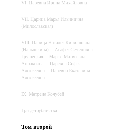
VI. Царевна Ирина Михайловна
VII. Царица Марья Ильинична
(Милославская)
VIII. Царица Наталья Кирилловна
(Нарышкина). – Агафья Семеновна
Грушецкая. – Марфа Матвеевна
Апраксина. – Царевна Софья
Алексеевна. – Царевна Екатерина
Алексеевна
IX. Матрена Кочубей
Три детоубийства
Том второй