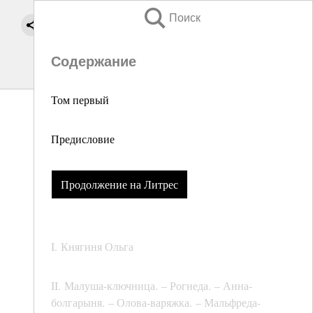
Поиск
Содержание
Том первый
Предисловие
Продолжение на Литрес
I. Княгиня Ольга
II. Малуша-ключница. – Рогнеда. – Анна-
болгарыня. – Олова-варяжка. – Мальфреда-