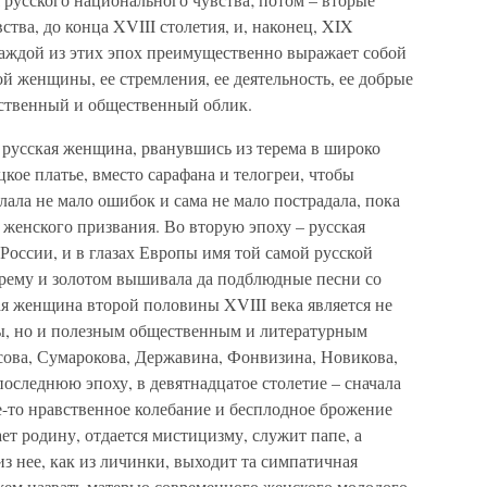
вства, до конца XVIII столетия, и, наконец, XIX
каждой из этих эпох преимущественно выражает собой
 женщины, ее стремления, ее деятельность, ее добрые
вственный и общественный облик.
 русская женщина, рванувшись из терема в широко
кое платье, вместо сарафана и телогреи, чтобы
елала не мало ошибок и сама не мало пострадала, пока
о женского призвания. Во вторую эпоху – русская
России, и в глазах Европы имя той самой русской
ерему и золотом вышивала да подблюдные песни со
кая женщина второй половины XVIII века является не
, но и полезным общественным и литературным
сова, Сумарокова, Державина, Фонвизина, Новикова,
последнюю эпоху, в девятнадцатое столетие – сначала
е-то нравственное колебание и бесплодное брожение
ет родину, отдается мистицизму, служит папе, а
из нее, как из личинки, выходит та симпатичная
ем назвать матерью современного женского молодого