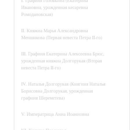
I. Графиня Головкина (Екатерина
Ивановна, урожденная кесаревна
Ромодановская)
II. Княжна Марья Александровна
Меншикова (Первая невеста Петра II-го)
III. Графиня Екатерина Алексеевна Брюс,
урожденная княжна Долгорукая (Вторая
невеста Петра II-го)
IV. Наталья Долгорукая (Княгиня Наталья
Борисовна Долгорукая, урожденная
графиня Шереметева)
V. Императрица Анна Иоанновна