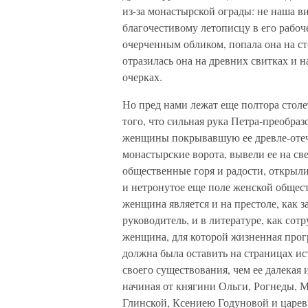
из-за монастырской ограды: не наша в
благочестивому летописцу в его рабоче
очерченным обликом, попала она на с
отразилась она на древних свитках и 
очерках.
Но пред нами лежат еще полтора столе
того, что сильная рука Петра-преобраз
женщины покрывавшую ее древле-отече
монастырские ворота, вывели ее на св
общественные горя и радости, открыли
и нетронутое еще поле женской обществ
женщина является и на престоле, как за
руководитель, и в литературе, как сот
женщина, для которой жизненная прог
должна была оставить на страницах ис
своего существования, чем ее далекая
начиная от княгини Ольги, Рогнеды, 
Глинской, Ксениею Годуновой и царе