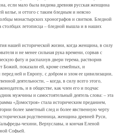
ина, если мало была видима древняя русская женщина
й келье, и оттого с таким бледным и неясно
толбцы монастырских хронографов и свитков. Бледной
на столбцах летописца – бледной вышла и в наших
тия нашей исторической жизни, когда женщина, в силу
ователя и не менее сильная рука времени, сорвав с
скую фату и распахнув двери терема, растворив
ет Божий, показали ей, кроме семейных, и
 перед ней и Европу, с добром и злом ее цивилизации,
енной деятельности, – когда, в силу всего этого,
конодатель, и в обществе, как член его и подчас
рудник мужчины и самостоятельный деятель слова: – эта
рамма «Домостроя» стала историческим преданием,
тории более заметный след и более явственную черту
 историческая родственница, женщина древней Руси,
Мальфреды-чехини, Верхуславы, и кончая Еленой
вной Софьей.