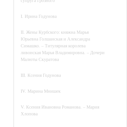
супруга Грозного
I. Ирина Годунова
II. Жены Курбского: княжна Марья
Юрьевна Голшанская и Александра
Симашко. – Титулярная королева
ливонская Марья Владимировна. – Дочери
Малюты Скуратова
III. Ксения Годунова
IV. Марина Мнишек
V. Ксения Ивановна Романова. – Мария
Хлопова