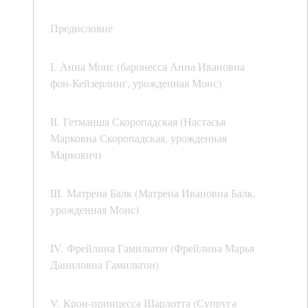
Предисловие
I. Анна Монс (баронесса Анна Ивановна
фон-Кейзерлинг, урожденная Монс)
II. Гетманша Скоропадская (Настасья
Марковна Скоропадская, урожденная
Маркович)
III. Матрена Балк (Матрена Ивановна Балк,
урожденная Монс)
IV. Фрейлина Гамильтон (Фрейлина Марья
Даниловна Гамильтон)
V. Крон-принцесса Шарлотта (Супруга