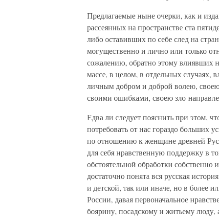
Предлагаемые ныне очерки, как и изд
рассеянных на пространстве ста пятид
либо оставивших по себе след на стра
могущественно и лично или только отн
сожалению, обратно этому влиявших н
массе, в целом, в отдельных случаях,
личным добром и доброй волею, своею 
своими ошибками, своею зло-направлен
Едва ли следует пояснить при этом, ч
потребовать от нас гораздо больших у
по отношению к женщине древней Руси
для себя нравственную поддержку в то
обстоятельной обработки собственно и
достаточно понята вся русская история
и детской, так или иначе, но в более 
России, давая первоначальное нравств
боярину, посадскому и житьему люду, 