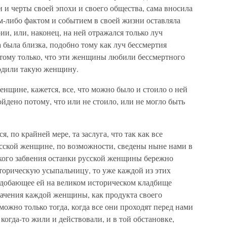
 и черты своей эпохи и своего общества, сама вносила
м-либо фактом и событием в своей жизни оставляла
ии, или, наконец, на ней отражался только луч
а была близка, подобно тому как луч бессмертия
тому только, что эти женщины любили бессмертного
ходили такую женщину.
енщине, кажется, все, что можно было и стоило о ней
бойдено потому, что или не стоило, или не могло быть
, по крайней мере, та заслуга, что так как все
усской женщине, по возможности, сведены ныне нами в
кого забвения останки русской женщины бережно
сторическую усыпальницу, то уже каждой из этих
добающее ей на великом историческом кладбище
начения каждой женщины, как продукта своего
зможно только тогда, когда все они проходят перед нами
 когда-то жили и действовали, и в той обстановке,