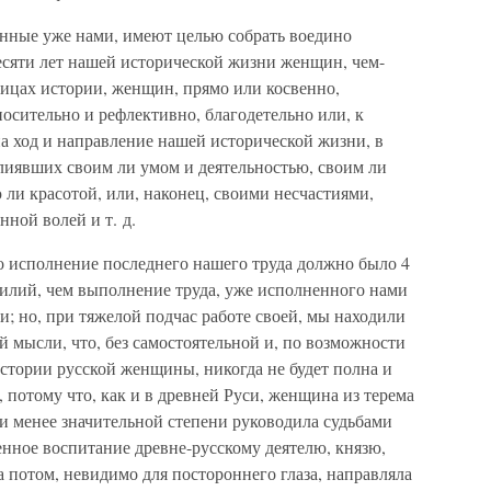
анные уже нами, имеют целью собрать воедино
есяти лет нашей исторической жизни женщин, чем-
ницах истории, женщин, прямо или косвенно,
осительно и рефлективно, благодетельно или, к
а ход и направление нашей исторической жизни, в
 влиявших своим ли умом и деятельностью, своим ли
ли красотой, или, наконец, своими несчастиями,
ной волей и т. д.
то исполнение последнего нашего труда должно было 4
силий, чем выполнение труда, уже исполненного нами
; но, при тяжелой подчас работе своей, мы находили
й мысли, что, без самостоятельной и, по возможности
стории русской женщины, никогда не будет полна и
, потому что, как и в древней Руси, женщина из терема
или менее значительной степени руководила судьбами
енное воспитание древне-русскому деятелю, князю,
а потом, невидимо для постороннего глаза, направляла