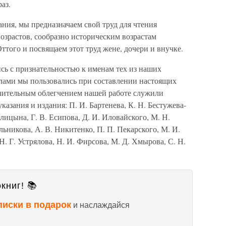
аз.
ания, мы предназначаем свой труд для чтения
озрастов, сообразно историческим возрастам
того и посвящаем этот труд жене, дочери и внучке.
сь с признательностью к именам тех из наших
алами мы пользовались при составлении настоящих
чительным облегчением нашей работе служили
азания и издания: П. И. Бартенева, К. Н. Бестужева-
олицына, Г. В. Есипова, Д. И. Иловайского, М. Н.
ьникова, А. В. Никитенко, П. П. Пекарского, М. И.
Н. Г. Устрялова, Н. И. Фирсова, М. Д. Хмырова, С. Н.
книг! 📚
писки в подарок
и наслаждайся