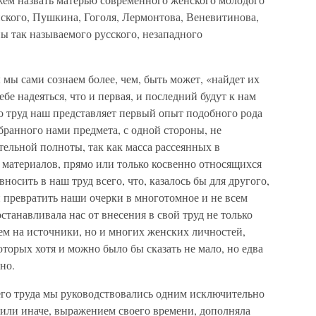
ского, Пушкина, Гоголя, Лермонтова, Веневитинова,
ы так называемого русского, незападного
мы сами сознаем более, чем, быть может, «найдет их
ебе надеяться, что и первая, и последний будут к нам
о труд наш представляет первый опыт подобного рода
збранного нами предмета, с одной стороны, не
тельной полноты, так как масса рассеянных в
материалов, прямо или только косвенно относящихся
носить в наш труд всего, что, казалось бы для другого,
ни превратить наши очерки в многотомное и не всем
останавливала нас от внесения в свой труд не только
ем на источники, но и многих женских личностей,
оторых хотя и можно было бы сказать не мало, но едва
но.
го труда мы руководствовались одним исключительно
 или иначе, выражением своего времени, дополняла