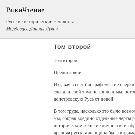
ВикиЧтение
Русские исторические женщины
Мордовцев Даниил Лукич
Том второй
Том второй
Предисловие
Издавая в свет биографические очерк
считали свой труд не конченным, пото
допетровскую Русь от новой.
В том труде, насколько это было возм
мы, собрав воедино отдельные черты 
исторические женские личности, изобр
древняя русская женщина была видима 