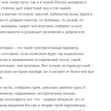
у или злому пути, так и в новой России женщина в
й степени дает известный ход и тон нашей
й и кончая гостиной, школой, кабинетом мужа, брата и
ына то добрым советом, то любовью, то лаской, то
 женщина, скорее чем мужчина, избирает в силу
тлительности и руководит мужчиной в добром или
истории – это такой чувствительный барометр,
 состояние, если позволено будет так выразиться,
ктер и направление исторической эпохи, такой
ительнее, чем мужчина. Вот почему история русской
сскую историю вообще, но и уясняет ее более чем вся
в.
 части, сообразно трем, довольно заметно одна от
реннему содержанию, историческим эпохам,
 полутораста лет: это – первые пятьдесят лет от
льная введения России в общий строй европейских
 русского национального чувства; потом – вторые