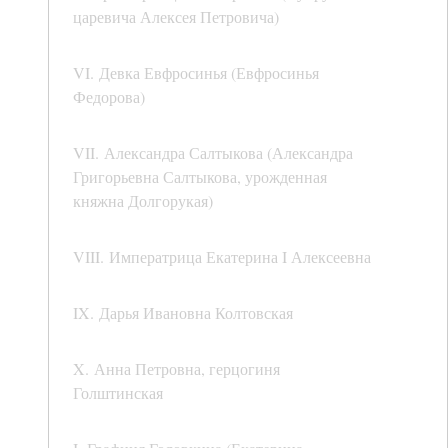
царевича Алексея Петровича)
VI. Девка Евфросинья (Евфросинья
Федорова)
VII. Александра Салтыкова (Александра
Григорьевна Салтыкова, урожденная
княжна Долгорукая)
VIII. Императрица Екатерина I Алексеевна
IX. Дарья Ивановна Колтовская
X. Анна Петровна, герцогиня
Голштинская