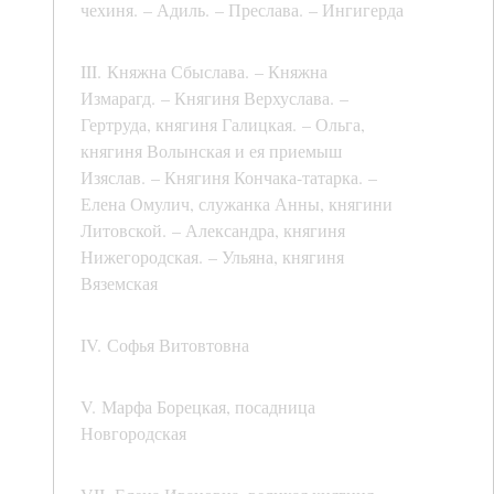
чехиня. – Адиль. – Преслава. – Ингигерда
III. Княжна Сбыслава. – Княжна
Измарагд. – Княгиня Верхуслава. –
Гертруда, княгиня Галицкая. – Ольга,
княгиня Волынская и ея приемыш
Изяслав. – Княгиня Кончака-татарка. –
Елена Омулич, служанка Анны, княгини
Литовской. – Александра, княгиня
Нижегородская. – Ульяна, княгиня
Вяземская
IV. Софья Витовтовна
V. Марфа Борецкая, посадница
Новгородская