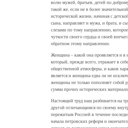
волю мужей, братьев, детей по добром
такой же, если не в более значительно
исторической жизни, начиная с детско
сына, направляет и мужа, и брата, и с
слезами по тому направлению, которое
чуткости своего сердца и своей впеча
обратном этому направлении.
Женщина – какой она проявляется и в 
который, прежде всего, отражает в себе
общественной атмосферы, и каков хара
является и женщина едва ли не исключ
женщины не только пополняет собой ру
сумма прочих исторических материало
Настоящий труд наш разбивается на три
другой отличающимся по своему внут
пережитым Россией в течение последних
начала петровских реформ и окончате
держав до возрождения начал сознания