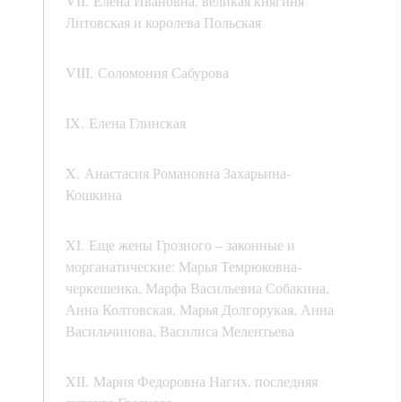
VII. Елена Ивановна, великая княгиня
Литовская и королева Польская
VIII. Соломония Сабурова
IX. Елена Глинская
X. Анастасия Романовна Захарьина-
Кошкина
XI. Еще жены Грозного – законные и
морганатические: Марья Темрюковна-
черкешенка, Марфа Васильевна Собакина,
Анна Колтовская, Марья Долгорукая, Анна
Васильчинова, Василиса Мелентьева
XII. Мария Федоровна Нагих, последняя