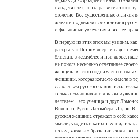
пятьдесят лет, эпоха развития этого чу
столетие. Все существенные отличия 
живая и подвижная физиономия русской
и фальшивые увлечения и весь ее нра
В первую из этих эпох мы увидим, как
раскрытую Петром дверь и надев немец
блистать в ассамблее и при дворе, над
не поняла несколько отчетливее своег
женщина высоко поднимает и в глазах 
женщины, которая когда-то сидела в т
славленьем русского князя пела: русс
только помощником и другом мужчины
деятелем – это ученица и друг Ломоно
Вольтера, Руссо, Даламбера, Дидро. В 
русская женщина отражает в себе како
мысли, уходить в католичество, покида
потом, когда это брожение кончилось, 
русская женщина, которую мы уже мож