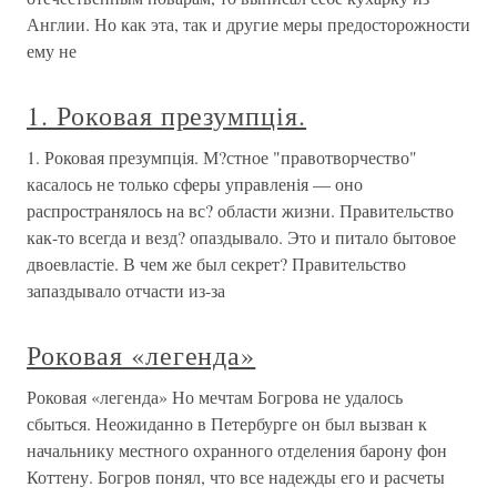
Англии. Но как эта, так и другие меры предосторожности
ему не
1. Роковая презумпція.
1. Роковая презумпція. М?стное "правотворчество"
касалось не только сферы управленія — оно
распространялось на вс? области жизни. Правительство
как-то всегда и везд? опаздывало. Это и питало бытовое
двоевластіе. В чем же был секрет? Правительство
запаздывало отчасти из-за
Роковая «легенда»
Роковая «легенда» Но мечтам Богрова не удалось
сбыться. Неожиданно в Петербурге он был вызван к
начальнику местного охранного отделения барону фон
Коттену. Богров понял, что все надежды его и расчеты