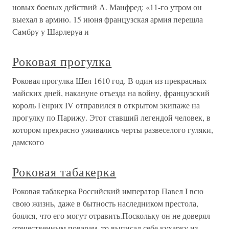
новых боевых действий А. Манфред: «11-го утром он
выехал в армию. 15 июня французская армия перешла
Самбру у Шарлеруа и
Роковая прогулка
Роковая прогулка Шел 1610 год. В один из прекрасных
майских дней, накануне отъезда на войну, французский
король Генрих IV отправился в открытом экипаже на
прогулку по Парижу. Этот ставший легендой человек, в
котором прекрасно уживались черты развеселого гуляки,
дамского
Роковая табакерка
Роковая табакерка Российский император Павел I всю
свою жизнь, даже в бытность наследником престола,
боялся, что его могут отравить.Поскольку он не доверял
отечественным поварам, то выписал себе кухарку из