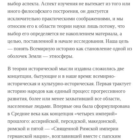
выбор аспекта. Аспект изучения не вытекает из того или
иного философского построения, он диктуется
исключительно практическими соображениями, и мы
относим его к области теории науки лишь потому, что
выбор его определяется не накоплением материала, а
целью, поставленной в начале исследования. Наша цель
— понять Всемирную историю как становление одной из
оболочек Земли — этносферы.
В теории исторической мысли издавна сложились две
концепции, бытующие и в наше время: всемирно-
историческая и культурно-историческая. Первая трактует
историю народов как единый процесс прогрессивного
развития, более или менее захвативший все области,
населенные людьми. Впервые она была сформулирована
в Средние века как концепция «четырех империй»
прошлого: ассирийской, персидской, македонской,
римской и пятой — «Священной Римской империи
германской нации», возглавившей вместе с папским