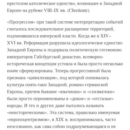
престолом католическое единство, возникшее в Западной
Европе на рубеже VIII–IX вв. (Chretiente).
«Прогрессом» при такой системе интерпретации событий
считалось последовательное расширение территорий,
подчинявшихся имперской власти. Когда же в XIV–
XVI вв. Реформация разрушила идеологическое единство
Западной Европы и подорвала политическую гегемонию
императоров Габсбургской династии, всемирно-
историческая концепция устояла и была просто несколько
иначе сформулирована. Теперь прогрессивной была
признана «цивилизация», под которой понималась
культура опять-таки Западной, романо-германской
Европы, причем бывшие «язычники» и «схизматики»
были просто переименованы в «дикие» и «отсталые»
народы. И тех и других даже пытались называть
«неисторическими». Эта система, правильно именуемая
«европоцентризмом», в XIX в. воспринималась, часто
неосознанно, как сама собою подразумевающаяся и не