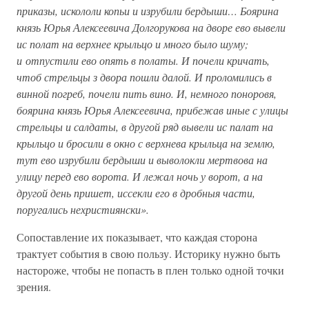
приказы, искололи копьи и изрубили бердыши… Боярина
князь Юрья Алексеевича Долгорукова на дворе ево вывели
ис полат на верхнее крыльцо и много было шуму;
и отпустили ево опять в полаты. И почели кричать,
чтоб стрельцы з двора пошли далой. И проломились в
винной погреб, почели пить вино. И, немного поноровя,
боярина князь Юрья Алексеевича, прибежав иные с улицы
стрельцы и салдаты, в другой ряд вывели ис палат на
крыльцо и бросили в окно с верхнева крыльца на землю,
тут ево изрубили бердыши и выволокли мертвова на
улицу перед ево ворота. И лежал ночь у ворот, а на
другой день пришет, иссекли его в дробныя части,
поругались нехристиянски».
Сопоставление их показывает, что каждая сторона
трактует события в свою пользу. Историку нужно быть
настороже, чтобы не попасть в плен только одной точки
зрения.