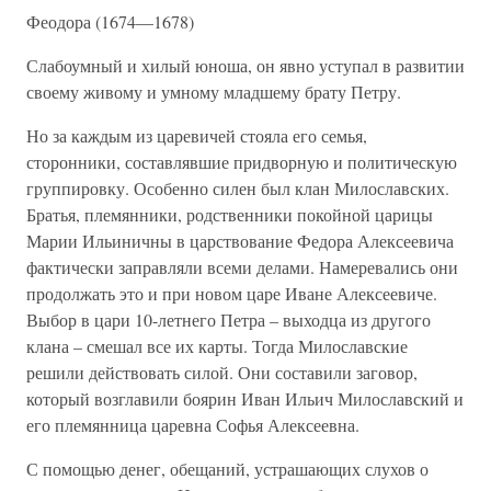
Феодора (1674—1678)
Слабоумный и хилый юноша, он явно уступал в развитии
своему живому и умному младшему брату Петру.
Но за каждым из царевичей стояла его семья,
сторонники, составлявшие придворную и политическую
группировку. Особенно силен был клан Милославских.
Братья, племянники, родственники покойной царицы
Марии Ильиничны в царствование Федора Алексеевича
фактически заправляли всеми делами. Намеревались они
продолжать это и при новом царе Иване Алексеевиче.
Выбор в цари 10-летнего Петра – выходца из другого
клана – смешал все их карты. Тогда Милославские
решили действовать силой. Они составили заговор,
который возглавили боярин Иван Ильич Милославский и
его племянница царевна Софья Алексеевна.
С помощью денег, обещаний, устрашающих слухов о