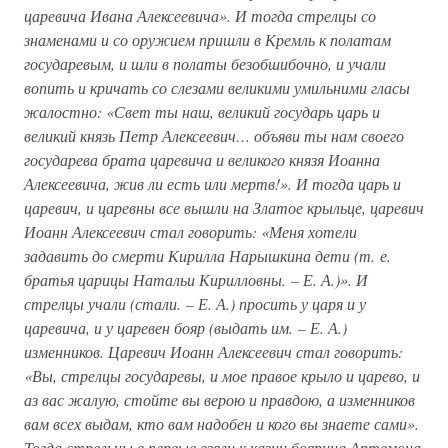
царевича Ивана Алексеевича». И тогда стрелцы со
знаменами и со оружием пришли в Кремль к полатам
государевым, и шли в полаты безобшибочно, и учали
вопить и кричать со слезами великими умильними гласы
жалостно: «Свет ты наш, великий государь царь и
великий князь Петр Алексеевич… объяви ты нам своего
государева брата царевича и великого князя Иоанна
Алексеевича, жив ли есть или мертв!». И тогда царь и
царевич, и царевны все вышли на Златое крыльце, царевич
Иоанн Алексеевич стал говорить: «Меня хотели
задавить до смерти Кирилла Нарышкина дети (т. е.
братья царицы Натальи Кирилловны. – Е. А.)». И
стрелцы учали (стали. – Е. А.) просить у царя и у
царевича, и у царевен бояр (выдать им. – Е. А.)
изменников. Царевич Иоанн Алексеевич стал говорить:
«Вы, стрелцы государевы, и мое правое крыло и царево, и
аз вас жалую, стойте вы верою и правдою, а изменников
вам всех выдам, кто вам надобен и кого вы знаете сами».
Тогда стрельцы в первые взяли к казни боярина Артемона