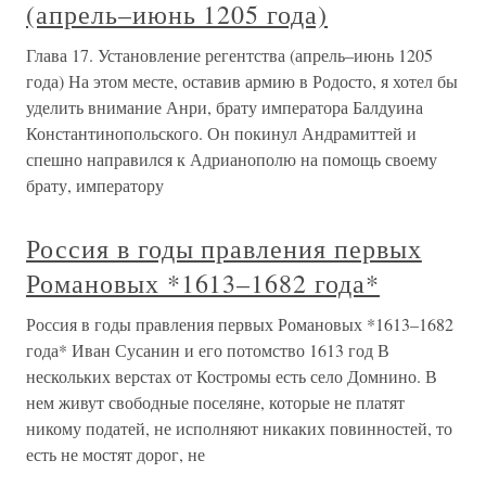
(апрель–июнь 1205 года)
Глава 17. Установление регентства (апрель–июнь 1205
года) На этом месте, оставив армию в Родосто, я хотел бы
уделить внимание Анри, брату императора Балдуина
Константинопольского. Он покинул Андрамиттей и
спешно направился к Адрианополю на помощь своему
брату, императору
Россия в годы правления первых
Романовых *1613–1682 года*
Россия в годы правления первых Романовых *1613–1682
года* Иван Сусанин и его потомство 1613 год В
нескольких верстах от Костромы есть село Домнино. В
нем живут свободные поселяне, которые не платят
никому податей, не исполняют никаких повинностей, то
есть не мостят дорог, не