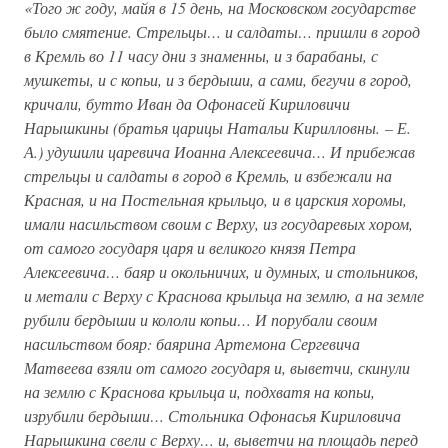
«Того ж году, майя в 15 день, на Московском государстве
было смятение. Стрельцы… и салдаты… пришли в город
в Кремль во 11 часу дни з знаменны, и з барабаны, с
мушкеты, и с копьи, и з бердыши, а сами, бегучи в город,
кричали, бутто Иван да Офонасей Кириловичи
Нарышкины (братья царицы Натальи Кирилловны. – Е.
А.) удушили царевича Иоанна Алексеевича… И прибежав
стрельцы и салдаты в город в Кремль, и взбежали на
Красная, и на Постельная крыльцо, и в царския хоромы,
имали насильством своим с Верху, из государевых хором,
от самого государя царя и великого князя Петра
Алексеевича… баяр и окольничих, и думных, и стольников,
и метали с Верху с Краснова крыльца на землю, а на земле
рубили бердыши и кололи копьи… И порубали своим
насильством бояр: баярина Артемона Сергевича
Матвеева взяли от самого государя и, выветчи, скинули
на землю с Краснова крыльца и, подхватя на копьи,
изрубили бердыши… Стольника Офонасья Кириловича
Нарышкина свели с Верху… и, выветчи на площадь перед