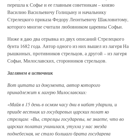
перешла к Софье и ее главным советникам – князю
Василию Васильевичу Голицыну и начальнику
Стрелецкого приказа Федору Леонтьевичу Шакловитому,
которого многие считали любовником царевны Софьи.
Ниже я даю два отрывка из двух описаний Стрелецкого
бунта 1682 года. Автор одного из них вышел из лагеря На
рышкиных, противников стрельцов, а другой – из лагеря
Софьи, Милославских, сторонников стрельцов.
Заглянем в источник
Вот цитата из документа, автор которого
принадлежит к лагерю Милославских:
«Майя в 15 день в осмом часу дни в набат ударили, и
прииде вестник из государевых царских полат ко
стрелцам: «Вы, стрелцы государевы, не знаете, что во
царских полатах учинилася, утухла у нас звезда
поднебесная, не стало болшаго брата государева