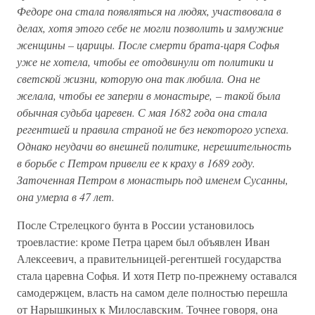
Федоре она стала появляться на людях, участвовала в
делах, хотя этого себе не могли позволить и замужние
женщины – царицы. После смерти брата-царя Софья
уже не хотела, чтобы ее отодвинули от политики и
светской жизни, которую она так любила. Она не
желала, чтобы ее заперли в монастыре, – такой была
обычная судьба царевен. С мая 1682 года она стала
регентшей и правила страной не без некоторого успеха.
Однако неудачи во внешней политике, нерешительность
в борьбе с Петром привели ее к краху в 1689 году.
Заточенная Петром в монастырь под именем Сусанны,
она умерла в 47 лет.
После Стрелецкого бунта в России установилось
троевластие: кроме Петра царем был объявлен Иван
Алексеевич, а правительницей-регентшей государства
стала царевна Софья. И хотя Петр по-прежнему оставался
самодержцем, власть на самом деле полностью перешла
от Нарышкиных к Милославским. Точнее говоря, она