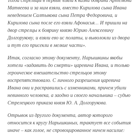
Матвеева и за ним взяли, вместо Кирилова сына Ивана
неведением Салтыкова сына Петра Федоровича, и
Кирилова сына после его взяли Афонасья… И пришли на
двор стрелцы к боярину князю Юрию Алексеевичу
Долгорукову, и взяли ево ис полаты, и выволокли из двора
и тут его присекли в мелкие части».
Итак, согласно этому документу, Нарышкины якобы
хотели «задавить до смерти» царевича Ивана, и только
героическое вмешательство стрельцов этому
воспрепятствовало. С личного разрешения царевича
Ивана они и расправились с изменниками, причем убили
невинного человека, а заодно и своего начальника – судью
Стрелецкого приказа князя Ю. А. Долгорукова.
Отрывок из другого документа, автор которого
относится к кругу Нарышкиных, трактует все события
иначе – как голое, не спровоцированное ничем насилие: