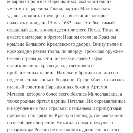
коварных происках Нарышкиных, якобы хотевших
умертвить царевича Ивана, партии Милославских
удалось поднять стрельцов на восстание, которое
началось в полдень 15 мая 1682 года. Это был самый
страшный день в жизни десятилетнего Петра. Тогда он
вместе с матерью и братом Иваном стоял на Красном
крыльце Большого Кремлевского дворца. Внизу пьяно и
кровожадно ревела толпа, по дворцу, громыхая оружием,
бегали стрельцы. Они, по указке людей Софьи,
вытаскивали на крыльцо родственников и
приближенных царицы Натальи и бросали их вниз на
подставленные копья и бердыши. Среди убитых оказался
главный советник Нарышкиных боярин Артамон
Матвеев, которого более всего боялись Милославские, а
также родные братья царицы Натальи. Их окровавленные
и изрубленные тела стрельцы с гиканьем и прибаутками
поволокли по грязи на Красную площадь, где выставили
на всеобщее обозрение. Никогда в памяти будущего
реформатора России не изгладились дикие сцены этого