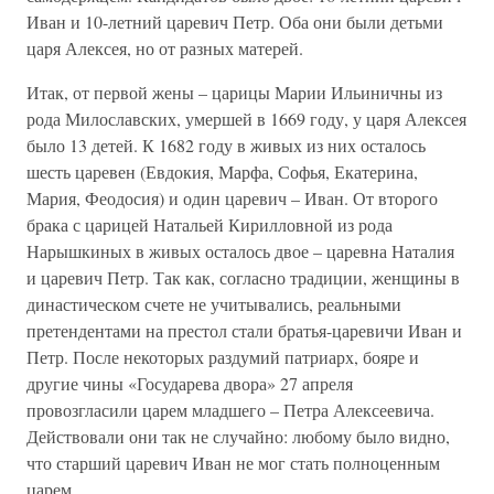
Иван и 10-летний царевич Петр. Оба они были детьми
царя Алексея, но от разных матерей.
Итак, от первой жены – царицы Марии Ильиничны из
рода Милославских, умершей в 1669 году, у царя Алексея
было 13 детей. К 1682 году в живых из них осталось
шесть царевен (Евдокия, Марфа, Софья, Екатерина,
Мария, Феодосия) и один царевич – Иван. От второго
брака с царицей Натальей Кирилловной из рода
Нарышкиных в живых осталось двое – царевна Наталия
и царевич Петр. Так как, согласно традиции, женщины в
династическом счете не учитывались, реальными
претендентами на престол стали братья-царевичи Иван и
Петр. После некоторых раздумий патриарх, бояре и
другие чины «Государева двора» 27 апреля
провозгласили царем младшего – Петра Алексеевича.
Действовали они так не случайно: любому было видно,
что старший царевич Иван не мог стать полноценным
царем.