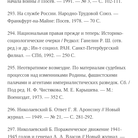
начала войны // Посев. — 1991. — № 3, — С. 102-111.
293. На службе России. Народно-Трудовой Союз. —
Франкфурт-на-Майне: Посев, 1978. — 70 С.
294. Национальная правая прежде и теперь: Историко-
социологические очерки / Редкол: Ганелин Р. Ш. (отв.
ред.) и др.; Ин-т социол. РАН. Санкт-Петербургский
филиал. — СПб, 1992. — 250 С.
295. Неотвратимое возмездие. По материалам судебных
процессов над изменниками Родины, фашистскими
палачами и агентами империалистических разведок. Сб. /
Под ред. Н. Ф. Чистякова, М. Е. Карышева. — М.:
Воениздат, 1973. — 352 С.
296. Николаевский Б. Ответ Г. Я. Аронсону // Новый
журнал. — 1949. — № 21, — С. 281-292.
297. Николаевский Б. Пораженческое движение 1941-
1945 годов и генерал А. А. Власов // Новый журнал. —