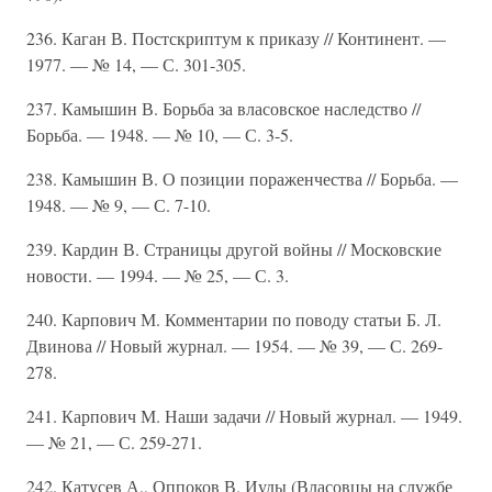
236. Каган В. Постскриптум к приказу // Континент. —
1977. — № 14, — С. 301-305.
237. Камышин В. Борьба за власовское наследство //
Борьба. — 1948. — № 10, — С. 3-5.
238. Камышин В. О позиции пораженчества // Борьба. —
1948. — № 9, — С. 7-10.
239. Кардин В. Страницы другой войны // Московские
новости. — 1994. — № 25, — С. 3.
240. Карпович М. Комментарии по поводу статьи Б. Л.
Двинова // Новый журнал. — 1954. — № 39, — С. 269-
278.
241. Карпович М. Наши задачи // Новый журнал. — 1949.
— № 21, — С. 259-271.
242. Катусев А., Оппоков В. Иуды (Власовцы на службе