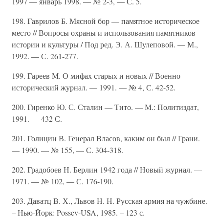
1997 — январь 1998. — № 2-3, — С. 5.
198. Гаврилов Б. Мясной бор — памятное историческое
место // Вопросы охраны и использования памятников
истории и культуры / Под ред. Э. А. Шулеповой. — М.,
1992. — С. 261-277.
199. Гареев М. О мифах старых и новых // Военно-
исторический журнал. — 1991. — № 4, С. 42-52.
200. Гиренко Ю. С. Сталин — Тито. — М.: Политиздат,
1991. — 432 С.
201. Голицин В. Генерал Власов, каким он был // Грани.
— 1990. — № 155, — С. 304-318.
202. Градобоев Н. Берлин 1942 года // Новый журнал. —
1971. — № 102, — С. 176-190.
203. Даватц В. Х., Львов Н. Н. Русская армия на чужбине.
– Нью-Йорк: Possev-USA, 1985. – 123 с.