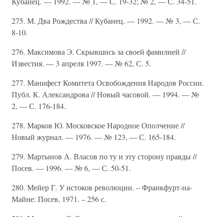
Кубанец. — 1992. — № 1, — С. 19-32; № 2, — С. 34-51.
275. М. Два Рождества // Кубанец. — 1992. — № 3, — С.
8-10.
276. Максимова Э. Скрывшись за своей фамилией //
Известия. — 3 апреля 1997. — № 62, С. 5.
277. Манифест Комитета Освобождения Народов России.
Публ. К. Александрова // Новый часовой. — 1994. — №
2, — С. 176-184.
278. Марков Ю. Московское Народное Ополчение //
Новый журнал. — 1976. — № 123, — С. 165-184.
279. Мартынов А. Власов по ту и эту сторону правды //
Посев. — 1996. — № 6, — С. 50-51.
280. Мейер Г. У истоков революции. – Франкфурт-на-
Майне: Посев, 1971. – 256 с.