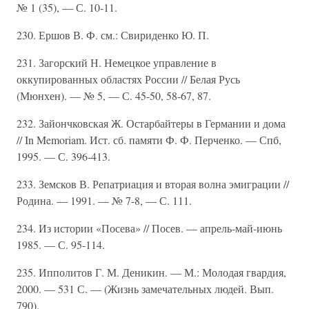
№ 1 (35), — С. 10-11.
230. Ершов В. Ф. см.: Свириденко Ю. П.
231. Загорский Н. Немецкое управление в
оккупированных областях России // Белая Русь
(Мюнхен). — № 5, — С. 45-50, 58-67, 87.
232. Зайончковская Ж. Остарбайтеры в Германии и дома
// In Memoriam. Ист. сб. памяти Ф. Ф. Перченко. — Спб,
1995. — С. 396-413.
233. Земсков В. Репатриация и вторая волна эмиграции //
Родина. — 1991. — № 7-8, — С. 111.
234. Из истории «Посева» // Посев. — апрель-май-июнь
1985. — С. 95-114.
235. Ипполитов Г. М. Деникин. — М.: Молодая гвардия,
2000. — 531 С. — (Жизнь замечательных людей. Вып.
790).