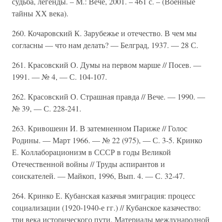
судьба, легенды. – М.: Вече, 2001. – 461 с. – (Военные
тайны ХХ века).
260. Кочаровский К. Зарубежье и отечество. В чем мы
согласны — что нам делать? — Белград, 1937. — 28 С.
261. Красовский О. Думы на первом марше // Посев. —
1991. — № 4, — С. 104-107.
262. Красовский О. Страшная правда // Вече. — 1990. —
№ 39, — С. 228-241.
263. Кривошеин И. В затемненном Париже // Голос
Родины. — Март 1966. — № 22 (975), — С. 3-5. Кринко
Е. Коллаборационизм в СССР в годы Великой
Отечественной войны // Труды аспирантов и
соискателей. — Майкоп, 1996, Вып. 4. — С. 32-47.
264. Кринко Е. Кубанская казачья эмиграция: процесс
социализации (1920-1940-е гг.) // Кубанское казачество:
три века исторического пути. Материалы международной