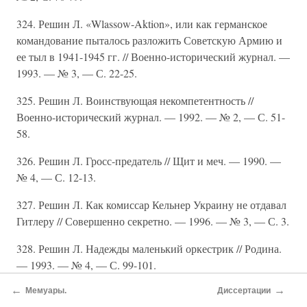
324. Решин Л. «Wlassоw-Aktion», или как германское
командование пыталось разложить Советскую Армию и
ее тыл в 1941-1945 гг. // Военно-исторический журнал. —
1993. — № 3, — С. 22-25.
325. Решин Л. Воинствующая некомпетентность //
Военно-исторический журнал. — 1992. — № 2, — С. 51-
58.
326. Решин Л. Гросс-предатель // Щит и меч. — 1990. —
№ 4, — С. 12-13.
327. Решин Л. Как комиссар Кельнер Украину не отдавал
Гитлеру // Совершенно секретно. — 1996. — № 3, — С. 3.
328. Решин Л. Надежды маленький оркестрик // Родина.
— 1993. — № 4, — С. 99-101.
←
→
329. Решин Л. Освободители. Власов и власовцы //
Мемуары.
Диссертации