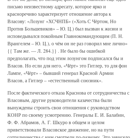
письмо неизвестному адресату, которое ярко и
красноречиво характеризует отношение автора к
Власову: «Лозунг «ХСЧНПБ» («Хоть С Чёртом, Но
Против Большевиков» – Ю. Ц.) был вызван к жизни и
исповедывался покойным Главнокомандующим (П. Н.
Врангелем – Ю. Ц.), о чём он не раз говорил мне лично»
{{ Там же. — Л. 284.}} . Не было бы ошибкой
предполагать, что под этим лозунгом подписался бы и
Власов. Но если для него, «Чёрт» это Гитлер, то для фон
Лампе, «Чёрт» – бывший генерал Красной Армии
Власов, а Гитлер – «естественный союзник».
После фактического отказа Краснова от сотрудничества с
Власовым, другие руководители казачества были
вынуждены строить свои отношения с руководством
КОНР по своему усмотрению. Генералы Е. И. Балабин,
Ф. Ф. Абрамов, А. Г. Шкуро в общем и целом
приветствовали Власовское движение, но на пути
сотрудничества с ним смотрели по-разному. Это зависело