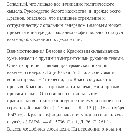
Западный, что лишало все начинание политического
смысла. Руководство белого казачества, и, прежде всего,
Краснов, опасалось, что излишнее стремление к
сотрудничеству с опальным генералом Власовым может
привести к потере долгожданного официального статуса
казаков, объявленного в декларации.
Взаимоотношения Власова с Красновым складывались
хуже, нежели с другими эмигрантскими руководителями.
Одна из причин — явная прогерманская позиция
казачьего генерала. Ещё 30 мая 1943 года фон Лампе
констатировал: «Интересно, что Власов осуждает в
призыве Краснова – призыв идти за немцами и призыв
присягать им… Он говорит о национальном
правительстве, присяге и подчинении ему, и союзе его с
германской армией» {{ Там же, — Л. 119.}} . 16 сентября
1943 года Краснов официально поступил на германскую
службу {{ ГАРФ. — Ф. 5796, Оп. 1, Д. 26, Л. 261.}} .
Власов же добился своей цели. На церемонии открытия