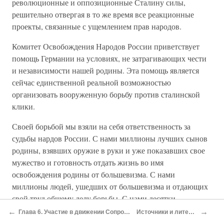
революционные и оппозиционные Сталину силы,
решительно отвергая в то же время все реакционные
проекты, связанные с ущемлением прав народов.
Комитет Освобождения Народов России приветствует
помощь Германии на условиях, не затрагивающих чести
и независимости нашей родины. Эта помощь является
сейчас единственной реальной возможностью
организовать вооруженную борьбу против сталинской
клики.
Своей борьбой мы взяли на себя ответственность за
судьбы нардов России. С нами миллионы лучших сынов
родины, взявших оружие в руки и уже показавших свое
мужество и готовность отдать жизнь во имя
освобождения родины от большевизма. С нами
миллионы людей, ушедших от большевизма и отдающих
свой труд общему делу борьбы. С нами десятки
миллионов братьев и сестер, томящихся под гнетом
←
→
Глава 6. Участие в движении Сопротивления.
Источники и литература
сталинской тирании и ждущих часа освобождения.