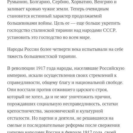
Румынию, Болгарию, Сербию, Хорватию, Венгрию и
заливает кровью чужие земли. Теперь очевидным
становится истинный характер продолжаемой
большевиками войны. Цель ее — еще больше укрепить
господство сталинской тирании над народами СССР,
установить это господство во всем мире.
Народы России более четверти века испытывали на себе
тяжесть большевистской тирании.
В революции 1917 года народы, населявшие Российскую
империю, искали осуществления своих стремлений к
справедливости, общему благу и национальной свободе.
Они восстали против отжившего царского строя,
который не хотел, да и не мог уничтожить причин,
порождавших социальную несправедливость, остатки
крепостничества, экономической и культурной
отсталости. Но партии и деятели, не решавшиеся на
смелые и последовательные реформы после свержения
царизма народами России в феврале 1917 года, своей