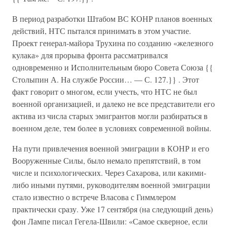
В период разработки Штабом ВС КОНР планов военных
действий, НТС пытался принимать в этом участие.
Проект генерал-майора Трухина по созданию «железного
кулака» для прорыва фронта рассматривался
одновременно и Исполнительным бюро Совета Союза {{
Столыпин А. На службе России… — С. 127.}} . Этот
факт говорит о многом, если учесть, что НТС не был
военной организацией, и далеко не все представители его
актива из числа старых эмигрантов могли разбираться в
военном деле, тем более в условиях современной войны.
На пути привлечения военной эмиграции в КОНР и его
Вооруженные Силы, было немало препятствий, в том
числе и психологических. Через Сахарова, или какими-
либо иными путями, руководителям военной эмиграции
стало известно о встрече Власова с Гиммлером
практически сразу. Уже 17 сентября (на следующий день)
фон Лампе писал Гегела-Швили: «Самое скверное, если