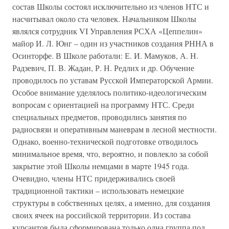
состав Школы состоял исключительно из членов НТС и
насчитывал около ста человек. Начальником Школы
являлся сотрудник VI Управления РСХА «Цеппелин»
майор И. Л. Юнг – один из участников создания РННА в
Осинторфе. В Школе работали: Е. И. Мамуков, А. Н.
Радзевич, П. В. Жадан, Р. Н. Редлих и др. Обучение
проводилось по уставам Русской Императорской Армии.
Особое внимание уделялось политико-идеологическим
вопросам с ориентацией на программу НТС. Среди
специальных предметов, проводились занятия по
радиосвязи и оперативным маневрам в лесной местности.
Однако, военно-технической подготовке отводилось
минимальное время, что, вероятно, и повлекло за собой
закрытие этой Школы немцами в марте 1945 года.
Очевидно, члены НТС придерживались своей
традиционной тактики – использовать немецкие
структуры в собственных целях, а именно, для создания
своих ячеек на российской территории. Из состава
курсантов была сформирована только одна группа под