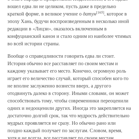
вошел едва ли не целиком, пусть даже в предельно
[165]
краткой форме, в великое учение о
датун
, которое в
эпоху Хань, будучи воспроизведенным в несколько иной
редакции в «Лицзи», оказалось включенным в
конфуцианский канон и стало одним из наиболее чтимых
во всей истории страны.
Вообще о справедливости говорить едва ли стоит.
История обычно все расставляет по своим местам и
каждому указывает его место. Конечно, огромную роль
играет его величество случай, который способен кого-то
не вполне заслуженно вознести вверх, а другого
отодвинуть далеко в сторону. Иными словами, он может
способствовать тому, чтобы современники переоценили
одних и недооценили других. Иногда это закрепляется на
достаточно долгий срок, так что мудрость действительно
мудрых проявляется не сразу. Но обычно рано или
поздно каждый получает по заслугам. Словом, время,
хотя и не всегда, все расставляет по своим местам.