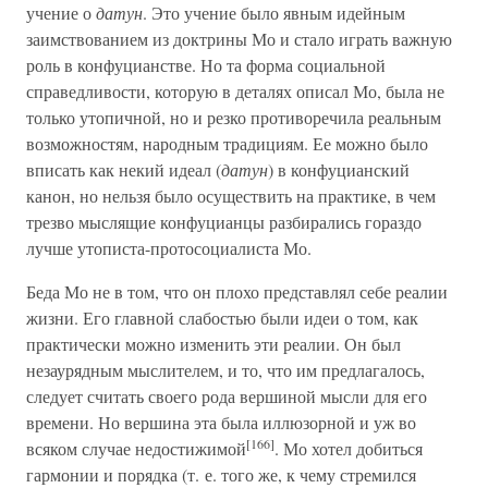
учение о
датун
. Это учение было явным идейным
заимствованием из доктрины Мо и стало играть важную
роль в конфуцианстве. Но та форма социальной
справедливости, которую в деталях описал Мо, была не
только утопичной, но и резко противоречила реальным
возможностям, народным традициям. Ее можно было
вписать как некий идеал (
датун
) в конфуцианский
канон, но нельзя было осуществить на практике, в чем
трезво мыслящие конфуцианцы разбирались гораздо
лучше утописта-протосоциалиста Мо.
Беда Мо не в том, что он плохо представлял себе реалии
жизни. Его главной слабостью были идеи о том, как
практически можно изменить эти реалии. Он был
незаурядным мыслителем, и то, что им предлагалось,
следует считать своего рода вершиной мысли для его
времени. Но вершина эта была иллюзорной и уж во
[166]
всяком случае недостижимой
. Мо хотел добиться
гармонии и порядка (т. е. того же, к чему стремился