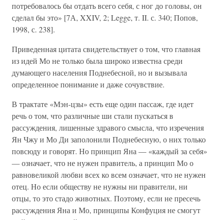
потребовалось бы отдать всего себя, с ног до головы, он
сделал бы это» [7А, XXIV, 2; Legge, т. II. с. 340; Попов,
1998, с. 238].
Приведенная цитата свидетельствует о том, что главная
из идей Мо не только была широко известна среди
думающего населения Поднебесной, но и вызывала
определенное понимание и даже сочувствие.
В трактате «Мэн-цзы» есть еще один пассаж, где идет
речь о том, что различные ши стали пускаться в
рассуждения, лишенные здравого смысла, что изречения
Ян Чжу и Мо Ди заполонили Поднебесную, о них только
повсюду и говорят. Но принцип Яна — «каждый за себя»
— означает, что не нужен правитель, а принцип Мо о
равновеликой любви всех ко всем означает, что не нужен
отец. Но если обществу не нужны ни правители, ни
отцы, то это стадо животных. Поэтому, если не пресечь
рассуждения Яна и Мо, принципы Конфуция не смогут