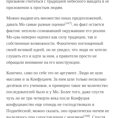
призывом считаться с традицией небесного мандата в ее
приложении к простым людям.
Можно выдвигать множество иных предположений,
[167]
давать Мо самые разные оценки
, но факт остается
фактом: неплохо сознававший окружавшие его реалии
Мо-цзы неверно оценил как силу традиции, так и
собственные возможности. Фанатично поглощенный
своей великой идеей, он не увидел, что люди не хотели
слушать его и идти за ним, а правители просто не
обращали внимание на его конструкции.
Конечно, само по себе это не аргумент. Люди не шли
массами и за Конфуцием. За ним шли только несколько
десятков его учеников, и примерно такое же количество
последователей было и у Мо. Более того, даже спустя
чуть ли не три четверти века после Конфуция
конфуцианство еще отнюдь не господствовало в
Поднебесной; можно сказать, оно практически ничем не
[168]
выделялось при сопоставлении с моизмом
. Спустя