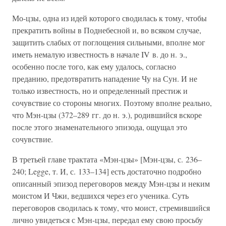
Мо-цзы, одна из идей которого сводилась к тому, чтобы
прекратить войны в Поднебесной и, во всяком случае,
защитить слабых от поглощения сильными, вполне мог
иметь немалую известность в начале IV в. до н. э.,
особенно после того, как ему удалось, согласно
преданию, предотвратить нападение Чу на Сун. И не
только известность, но и определенный престиж и
сочувствие со стороны многих. Поэтому вполне реально,
что Мэн-цзы (372–289 гг. до н. э.), родившийся вскоре
после этого знаменательного эпизода, ощущал это
сочувствие.
В третьей главе трактата «Мэн-цзы» [Мэн-цзы, с. 236–
240; Legge, т. И, с. 133–134] есть достаточно подробно
описанный эпизод переговоров между Мэн-цзы и неким
моистом И Чжи, ведшихся через его ученика. Суть
переговоров сводилась к тому, что моист, стремившийся
лично увидеться с Мэн-цзы, передал ему свою просьбу