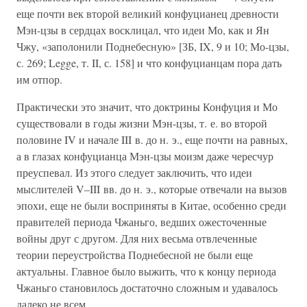
еще почти век второй великий конфуцианец древности
Мэн-цзы в сердцах восклицал, что идеи Мо, как и Ян
Чжу, «заполонили Поднебесную» [ЗБ, IX, 9 и 10; Мо-цзы,
с. 269; Legge, т. II, с. 158] и что конфуцианцам пора дать
им отпор.
Практически это значит, что доктрины Конфуция и Мо
существовали в годы жизни Мэн-цзы, т. е. во второй
половине IV и начале III в. до н. э., еще почти на равных,
а в глазах конфуцианца Мэн-цзы моизм даже чересчур
преуспевал. Из этого следует заключить, что идеи
мыслителей V–III вв. до н. э., которые отвечали на вызов
эпохи, еще не были восприняты в Китае, особенно среди
правителей периода Чжаньго, ведших ожесточенные
войны друг с другом. Для них весьма отвлеченные
теории переустройства Поднебесной не были еще
актуальны. Главное было выжить, что к концу периода
Чжаньго становилось достаточно сложным и удавалось
далеко не всем.