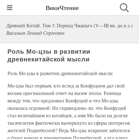
ВикиЧтение
Древний Китай. Том 3: Период Чжаньго (V—III вв. до н.э.)
Васильев Леонид Сергеевич
Роль Мо-цзы в развитии
древнекитайской мысли
Роль Мо-цзы в развитии древнекитайской мысли
Мо-цзы был первым, кто вслед за Конфуцием дал свой
весьма оригинальный ответ на вызов эпохи. Разница
между тем, что предложил Конфуций и что Мо-цзы,
оказалась огромной. Но справедливо ли, что Конфуций
стал величайшим из китайцев, а имя Мо было на долгие
тысячелетия фактически вычеркнуто из сферы интересов
жителей Поднебесной? Ведь Мо-цзы искренне заботился
о благе народа и процветании Поднебесной, а его идеал