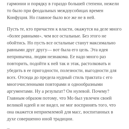
гармонии и порядку в гораздо большей степени, нежели
то было при феодальных междоусобицах времен
Конфуция. Но главное было все же не в ней.
Пусть те, кто причастен к власти, окажутся на деле много
«более равными», чем все остальные. Без этого не
обойтись. Но пусть все остальные станут максимально
равными друг другу— вот была его цель. Эта идея
непривычна, людям незнакома. Ее надо много раз
повторить, подойти к ней так и этак, растолковать и
убедить в ее пригодности, полезности, выгодности для
всех. Отсюда до предела нудный стиль трактата с его
многочисленными повторами и однообразными
аргументами. Ну а результат? Он нулевой. Почему?
Главным образом потому, что Мо был увлечен своей
великой идеей и не видел, не мог воспринять того, что
она окажется неприемлемой для масс, воспитанных в
духе совершенно иной традиции.