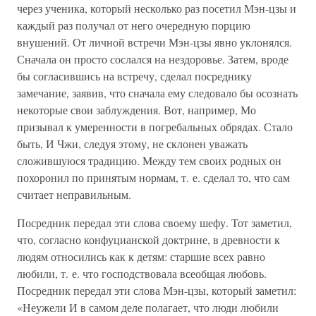
через ученика, который несколько раз посетил Мэн-цзы и
каждый раз получал от него очередную порцию
внушений. От личной встречи Мэн-цзы явно уклонялся.
Сначала он просто сослался на нездоровье. Затем, вроде
бы согласившись на встречу, сделал посреднику
замечание, заявив, что сначала ему следовало бы осознать
некоторые свои заблуждения. Вот, например, Мо
призывал к умеренности в погребальных обрядах. Стало
быть, И Чжи, следуя этому, не склонен уважать
сложившуюся традицию. Между тем своих родных он
похоронил по принятым нормам, т. е. сделал то, что сам
считает неправильным.
Посредник передал эти слова своему шефу. Тот заметил,
что, согласно конфуцианской доктрине, в древности к
людям относились как к детям: старшие всех равно
любили, т. е. что господствовала всеобщая любовь.
Посредник передал эти слова Мэн-цзы, который заметил:
«Неужели И в самом деле полагает, что люди любили