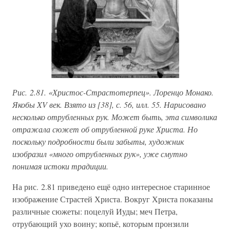
Рис. 2.81. «Христос-Страстотерпец». Лоренцо Монако.
Якобы XV век. Взято из [38], с. 56, илл. 55. Нарисовано
несколько отрубленных рук. Может быть, эта символика
отражала сюжет об отрубленной руке Христа. Но
поскольку подробности были забыты, художник
изобразил «много отрубленных рук», уже смутно
понимая истоки традиции.
На рис. 2.81 приведено ещё одно интересное старинное
изображение Страстей Христа. Вокруг Христа показаны
различные сюжеты: поцелуй Иуды; меч Петра,
отрубающий ухо воину; копьё, которым пронзили