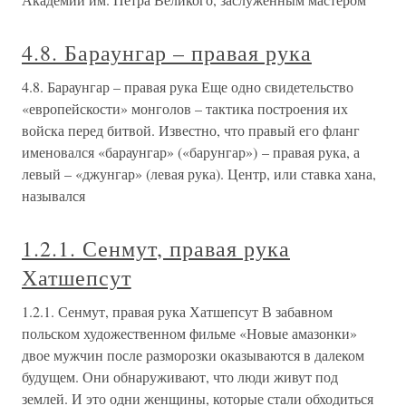
4.8. Бараунгар – правая рука
4.8. Бараунгар – правая рука Еще одно свидетельство
«европейскости» монголов – тактика построения их
войска перед битвой. Известно, что правый его фланг
именовался «бараунгар» («барунгар») – правая рука, а
левый – «джунгар» (левая рука). Центр, или ставка хана,
назывался
1.2.1. Сенмут, правая рука
Хатшепсут
1.2.1. Сенмут, правая рука Хатшепсут В забавном
польском художественном фильме «Новые амазонки»
двое мужчин после разморозки оказываются в далеком
будущем. Они обнаруживают, что люди живут под
землей. И это одни женщины, которые стали обходиться