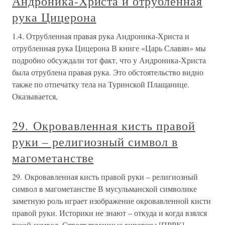
Андроника-Христа и отрубленная
рука Цицерона
1.4. Отрубленная правая рука Андроника-Христа и
отрубленная рука Цицерона В книге «Царь Славян» мы
подробно обсуждали тот факт, что у Андроника-Христа
была отрублена правая рука. Это обстоятельство видно
также по отпечатку тела на Туринской Плащанице.
Оказывается,
29. Окровавленная кисть правой
руки – религиозный символ в
магометанстве
29. Окровавленная кисть правой руки – религиозный
символ в магометанстве В мусульманской символике
заметную роль играет изображение окровавленной кисти
правой руки. Историки не знают – откуда и когда взялся
такой символ. Строят туманные гипотезы [ПРРК].