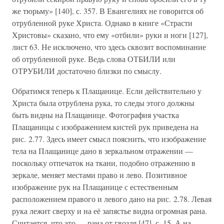
же тюрьму» [140], с. 357. В Евангелиях не говорится об
отрубленной руке Христа. Однако в книге «Страсти
Христовы» сказано, что ему «отбили» руки и ноги [127],
лист 63. Не исключено, что здесь сквозит воспоминание
об отрубленной руке. Ведь слова ОТБИЛИ или
ОТРУБИЛИ достаточно близки по смыслу.
Обратимся теперь к Плащанице. Если действительно у
Христа была отрублена рука, то следы этого должны
быть видны на Плащанице. Фотография участка
Плащаницы с изображением кистей рук приведена на
рис. 2.77. Здесь имеет смысл пояснить, что изображение
тела на Плащанице дано в зеркальном отражении —
поскольку отпечаток на ткани, подобно отражению в
зеркале, меняет местами право и лево. Позитивное
изображение рук на Плащанице с естественным
расположением правого и левого дано на рис. 2.78. Левая
рука лежит сверху и на её запястье видна огромная рана.
Считается, что это — рана от гвоздя [47], с. 15. А на