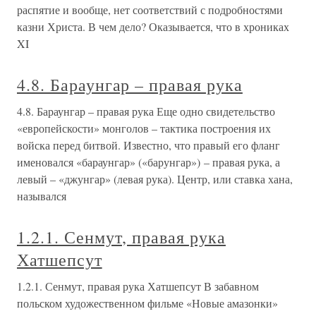
распятие и вообще, нет соответствий с подробностями
казни Христа. В чем дело? Оказывается, что в хрониках
XI
4.8. Бараунгар – правая рука
4.8. Бараунгар – правая рука Еще одно свидетельство
«европейскости» монголов – тактика построения их
войска перед битвой. Известно, что правый его фланг
именовался «бараунгар» («барунгар») – правая рука, а
левый – «джунгар» (левая рука). Центр, или ставка хана,
назывался
1.2.1. Сенмут, правая рука
Хатшепсут
1.2.1. Сенмут, правая рука Хатшепсут В забавном
польском художественном фильме «Новые амазонки»