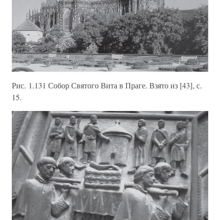
Рис. 1.131 Собор Святого Вита в Праге. Взято из [43], с.
15.