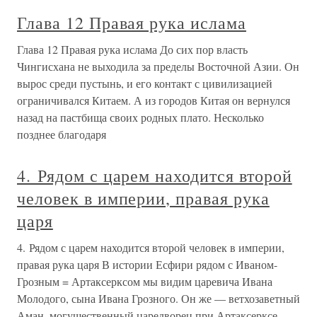
Глава 12 Правая рука ислама
Глава 12 Правая рука ислама До сих пор власть
Чингисхана не выходила за пределы Восточной Азии. Он
вырос среди пустынь, и его контакт с цивилизацией
ограничивался Китаем. А из городов Китая он вернулся
назад на пастбища своих родных плато. Несколько
позднее благодаря
4. Рядом с царем находится второй
человек в империи, правая рука
царя
4. Рядом с царем находится второй человек в империи,
правая рука царя В истории Есфири рядом с Иваном-
Грозным = Артаксерксом мы видим царевича Ивана
Молодого, сына Ивана Грозного. Он же — ветхозаветный
Аман, могущественный царедворец при Артаксерксе.