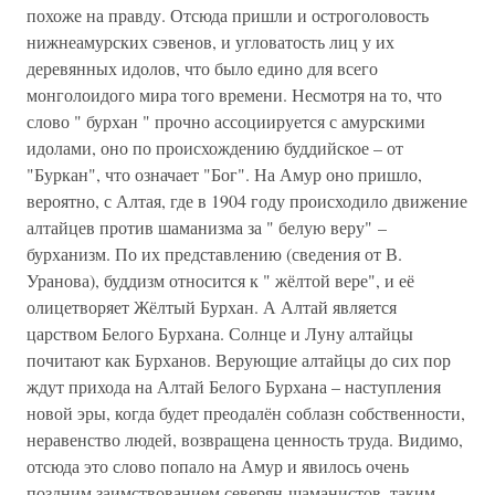
похоже на правду. Отсюда пришли и остроголовость
нижнеамурских сэвенов, и угловатость лиц у их
деревянных идолов, что было едино для всего
монголоидого мира того времени. Несмотря на то, что
слово " бурхан " прочно ассоциируется с амурскими
идолами, оно по происхождению буддийское – от
"Буркан", что означает "Бог". На Амур оно пришло,
вероятно, с Алтая, где в 1904 году происходило движение
алтайцев против шаманизма за " белую веру" –
бурханизм. По их представлению (сведения от В.
Уранова), буддизм относится к " жёлтой вере", и её
олицетворяет Жёлтый Бурхан. А Алтай является
царством Белого Бурхана. Солнце и Луну алтайцы
почитают как Бурханов. Верующие алтайцы до сих пор
ждут прихода на Алтай Белого Бурхана – наступления
новой эры, когда будет преодалён соблазн собственности,
неравенство людей, возвращена ценность труда. Видимо,
отсюда это слово попало на Амур и явилось очень
поздним заимствованием северян-шаманистов, таким