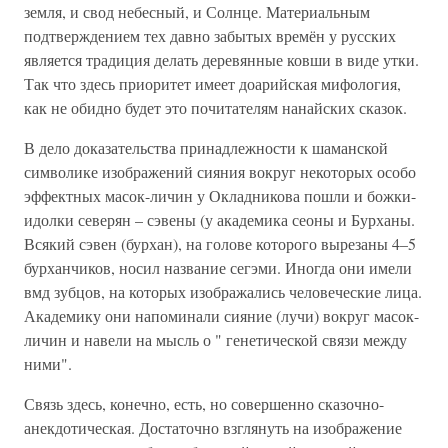
земля, и свод небесный, и Солнце. Материальным
подтверждением тех давно забытых времён у русских
является традиция делать деревянные ковши в виде утки.
Так что здесь приоритет имеет доарийская мифология,
как не обидно будет это почитателям нанайских сказок.
В дело доказательства принадлежности к шаманской
символике изображений сияния вокруг некоторых особо
эффектных масок-личин у Окладникова пошли и божки-
идолки северян – сэвены (у академика сеоны и Бурханы.
Всякий сэвен (бурхан), на голове которого вырезаны 4–5
бурханчиков, носил название сегэми. Иногда они имели
вмд зубцов, на которых изображались человеческие лица.
Академику они напоминали сияние (лучи) вокруг масок-
личин и навели на мысль о " генетической связи между
ними".
Связь здесь, конечно, есть, но совершенно сказочно-
анекдотическая. Достаточно взглянуть на изображение