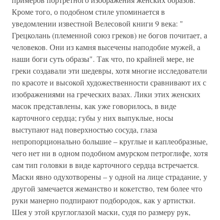
Кроме того, о подобном стиле упоминается в
уведомлении известной Велесовой книги 9 века: "
Грецколань (племенной союз греков) не богов почитает, а
человеков. Они из камня высечены наподобие мужей, а
наши боги суть образы". Так что, по крайней мере, не
греки создавали эти шедевры, хотя многие исследователи
по красоте и высокой художественности сравнивают их с
изображениями на греческих вазах. Лики этих женских
масок представлены, как уже говорилось, в виде
карточного сердца; губы у них выпуклые, носы
выступают над поверхностью сосуда, глаза
непропорционально большие – круглые и каплеобразные,
чего нет ни в одном подобном амурском петроглифе, хотя
сам тип головки в виде карточного сердца встречается.
Маски явно одухотворены – у одной на лице страдание, у
другой замечается жеманство и кокетство, тем более что
руки манерно подпирают подбородок, как у артистки.
Шея у этой круглоглазой маски, судя по размеру рук,