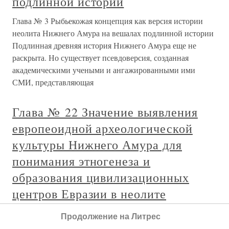
подлинной истории
Глава № 3 Рыбьекожая концепция как версия истории
неолита Нижнего Амура на вешалах подлинной истории
Подлинная древняя история Нижнего Амура еще не
раскрыта. Но существует псевдоверсия, созданная
академическими учеными и ангажированными ими
СМИ, представляющая
Глава № 22 Значение выявления
европеоидной археологической
культуры Нижнего Амура для
понимания этногенеза и
образования цивилизационных
центров Евразии в неолите
Глава № 22 Значение выявления европеоидной
Продолжение на Литрес
археологической культуры Нижнего Амура для