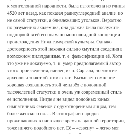
к монголоидной народности, была изготовлена из глины
4520 лет назад, как показал радиоуглеродный анализ, но
не самой статуэтки, а близлежащих угольков. Вероятно,
по разумению академика, она должна была послужить
подпоркой всей его шамано-монголоидной концепции
происхождения Нижнеамурской культуры. Однако
достоверность этой находки сильно смутили сведения в
возможном пильтданизме, т. е. фальсификации её. Хотя
это уже не доказуемо, т. к. умер предполагаемый автор
этого произведения, нанаец из п. Саргала, но многие
археологи знают об этом факте. Вызывает сомнение
хорошая сохранность этой четырёх с половиной
тысячелетней статуэтки и очень уж современный стиль
её исполнения. Нигде я не видел подобных юных
симпатичных сэвенов с одухотворённым лицом, тем
более женского пола. В этнографии народов
проживающих в настоящее время на данной территории,
тоже ничего подобного нет. Её – «сэвену» – легко мог