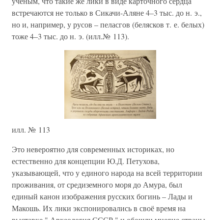
учёным, что такие же лики в виде карточного сердца
встречаются не только в Сикачи-Аляне 4–3 тыс. до н. э.,
но и, например, у русов – пеласгов (белясков т. е. белых)
тоже 4–3 тыс. до н. э. (илл.№ 113).
илл. № 113
Это невероятно для современных историках, но
естественно для концепции Ю.Д. Петухова,
указывающей, что у единого народа на всей территории
проживания, от средиземного моря до Амура, был
единый канон изображения русских богинь – Лады и
Макошь. Их лики экспонировались в своё время на
выставке " Археология СССР " и обошли многие страны,