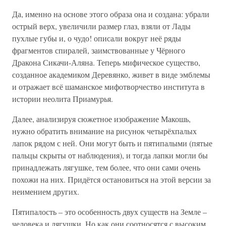
Да, именно на основе этого образа она и создана: убрали
острый верх, увеличили размер глаз, взяли от Лады
пухлые губы и, о чудо! описали вокруг неё ряды
фрагментов спиралей, заимствованные у Чёрного
Дракона Сикачи-Аляна. Теперь мифическое существо,
созданное академиком Деревянко, живет в виде эмблемы
и отражает всё шаманское мифотворчество института в
истории неолита Приамурья.
Далее, анализируя сюжетное изображение Макошь,
нужно обратить внимание на рисунок четырёхпалых
лапок рядом с ней. Они могут быть и пятипалыми (пятые
пальцы скрыты от наблюдения), и тогда лапки могли бы
принадлежать лягушке, тем более, что они сами очень
похожи на них. Придётся остановиться на этой версии за
неимением других.
Пятипалость – это особенность двух существ на Земле –
человека и лягушки. Но как они соотносятся с высоким