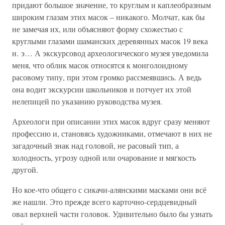
придают большое значение, то круглым и каплеобразным
широким глазам этих масок – никакого. Молчат, как бы
не замечая их, или объясняют форму схожестью с
круглыми глазами шаманских деревянных масок 19 века
н. э… А экскурсовод археологического музея уведомила
меня, что облик масок относятся к монголоидному
расовому типу, при этом громко рассмеявшись. А ведь
она водит экскурсии школьников и потчует их этой
нелепицей по указанию руководства музея.
Археологи при описании этих масок вдруг сразу меняют
профессию и, становясь художниками, отмечают в них не
загадочный знак над головой, не расовый тип, а
холодность, угрозу одной или очарование и мягкость
другой.
Но кое-что общего с сикачи-алянскими масками они всё
же нашли. Это прежде всего карточно-сердцевидный
овал верхней части головок. Удивительно было бы узнать