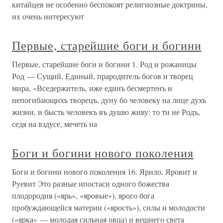
китайцев не особенно беспокоят религиозные доктрины,
их очень интересуют
Первые, старейшие боги и богини
Первые, старейшие боги и богини 1. Род и рожаницы
Род — Сущий, Единый, прародитель богов и творец
мира, «Вседержитель, иже единъ бесмертенъ и
непогибающихъ творецъ, дуну бо человеку на лице духъ
жизни, и бысть человекъ въ душю живу: то ти не Родъ,
седя на вздусе, мечеть на
Боги и богини нового поколения
Боги и богини нового поколения 16. Ярило, Яровит и
Руевит Это разные ипостаси одного божества
плодородия («ярь», «яровые»), ярого бога
пробуждающейся материи («ярость»), силы и молодости
(«ярка» — молодая сильная овца) и вешнего света