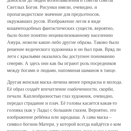
Светлых Богов. Рисунки имели, очевидно, и
пропагандистское значение для предъэтносов,
окружавших русов. Изображение легов в виде
кошачеподобных фантастических существ, вероятно,
было более понятно нецивилизованному населению
Амура, нежели какие-либо другие образы. Таково было
решение ведического художника и он был прав. Вряд ли
леги с крыльями оказались бы доступнее пониманию
северян. А здесь они как бы играют роль посредников
между богами и людьми, напоминая шаманов в танце.
Другая женская маска-личина менее прекрасна и молода.
Её образ создаёт впечатление озабоченности, скорби,
печали. Каплеобразностью глаз художник, очевидно,
передал страдание и плач. Её головы касается какая-то
головка (как у Лады) с большим глазом, Вероятно, это
изображение ребёнка или зародыша. А сама маска –
символ богини-Матери, у которой всегда найдётся о ком
поплакать – о своих детях; возможно даже о нас с вами,