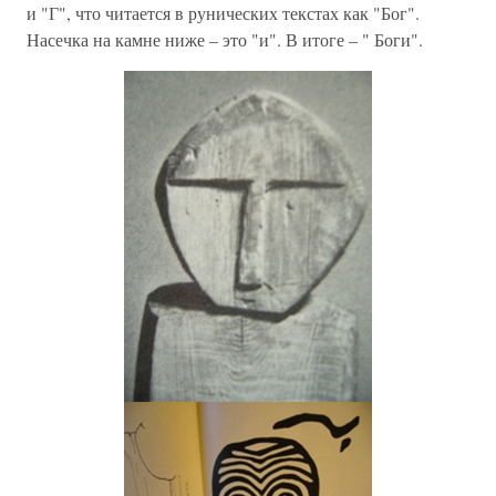
и "Г", что читается в рунических текстах как "Бог".
Насечка на камне ниже – это "и". В итоге – " Боги".