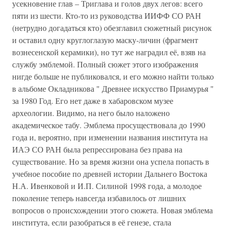
усекновение глав – Триглава и голов двух легов: всего
пяти из шести. Кто-то из руководства ИИФФ СО РАН
(нетрудно догадаться кто) обезглавил сюжетный рисунок
и оставил одну круглоглазую маску-личин (фрагмент
вознесенской керамики), но тут же наградил её, взяв на
службу эмблемой. Полный сюжет этого изображения
нигде больше не публиковался, и его можно найти только
в альбоме Окладникова " Древнее искусство Приамурья "
за 1980 Год. Его нет даже в хабаровском музее
археологии. Видимо, на него было наложено
академическое табу. Эмблема просуществовала до 1990
года и, вероятно, при изменении названия института на
ИАЭ СО РАН была репрессирована без права на
существование. Но за время жизни она успела попасть в
учебное пособие по древней истории Дальнего Востока
Н.А. Ивенковой и И.П. Силиной 1998 года, а молодое
поколение теперь навсегда избавилось от лишних
вопросов о происхождении этого сюжета. Новая эмблема
института, если разобраться в её генезе, стала