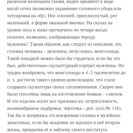
раскосым маленьким глазам, виден орнамент в виде
косой сетки (возможно украшение головного убора или
татуировка на лбу). Нос плоский, приплюснутый, рот
маленький, в форме овальной ямочки. На скулах на
уровне носа и ниже прочерчено по четыре косых
полоски, возможно, изображающие бороду
мужчины".Таким образом, как следует из описания, это
головка человека – мужчины, безусловно, монголоида.
Такой находкой можно было бы гордиться, если бы это
был, действительно скульптурный портрет мужчины. Но
трудно вообразить, что монголоиды в 4–3 тысячелетии до
н. э. достигли такого уровня цивилизации, что стали
создавать скульптуры своих соплеменников. Скорее они
были способны лишь на изготовление божков – сэвенов.
И это изделие носит все признаки их: остроголовость,
валикообразное надбровье, чёрточка – рот. (илл.№ 116).
Так бы и затерялась эта невзрачная головка в музейных
запасниках, если бы академик не вдохнул в неё вторую
жизнь, превратив её в эмблему своего института.