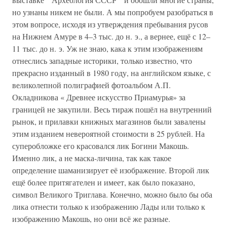
но узнаны никем не были. А мы попробуем разобраться в
этом вопросе, исходя из утверждения пребывания русов
на Нижнем Амуре в 4–3 тыс. до н. э., а вернее, ещё с 12–
11 тыс. до н. э. Уж не знаю, кака к этим изображениям
отнеслись западные историки, только известно, что
прекрасно изданный в 1980 году, на английском языке, с
великолепной полиграфией фотоальбом А.П.
Окладникова « Древнее искусство Приамурья» за
границей не закупили. Весь тираж пошёл на внутренний
рынок, и прилавки книжных магазинов были завалены
этим изданием невероятной стоимости в 25 рублей. На
суперобложке его красовался лик Богини Макошь.
Именно лик, а не маска-личина, так как такое
определение шаманизирует её изображение. Второй лик
ещё более притягателен и имеет, как было показано,
символ Великого Триглава. Конечно, можно было бы оба
лика отнести только к изображению Лады или только к
изображению Макошь, но они всё же разные.