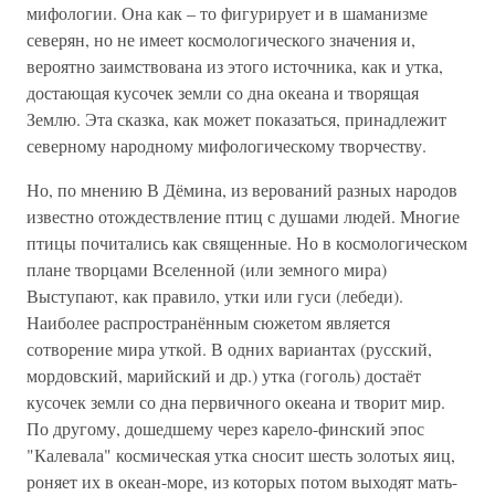
мифологии. Она как – то фигурирует и в шаманизме
северян, но не имеет космологического значения и,
вероятно заимствована из этого источника, как и утка,
достающая кусочек земли со дна океана и творящая
Землю. Эта сказка, как может показаться, принадлежит
северному народному мифологическому творчеству.
Но, по мнению В Дёмина, из верований разных народов
известно отождествление птиц с душами людей. Многие
птицы почитались как священные. Но в космологическом
плане творцами Вселенной (или земного мира)
Выступают, как правило, утки или гуси (лебеди).
Наиболее распространённым сюжетом является
сотворение мира уткой. В одних вариантах (русский,
мордовский, марийский и др.) утка (гоголь) достаёт
кусочек земли со дна первичного океана и творит мир.
По другому, дошедшему через карело-финский эпос
"Калевала" космическая утка сносит шесть золотых яиц,
роняет их в океан-море, из которых потом выходят мать-