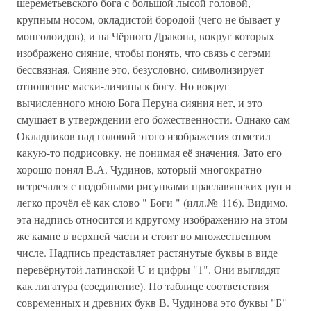
шереметьевского бога с большой лысой головой,
крупным носом, окладистой бородой (чего не бывает у
монголоидов), и на Чёрного Дракона, вокруг которых
изображено сияние, чтобы понять, что связь с сегэми
бессвязная. Сияние это, безусловно, символизирует
отношение маски-личины к богу. Но вокруг
вычисленного мною Бога Перуна сияния нет, и это
смущает в утверждении его божественности. Однако сам
Окладников над головой этого изображения отметил
какую-то подрисовку, не понимая её значения. Зато его
хорошо понял В.А. Чудинов, который многократно
встречался с подобными рисунками праславянских рун и
легко прочёл её как слово " Боги " (илл.№ 116). Видимо,
эта надпись относится и кдругому изображению на этом
же камне в верхней части и стоит во множественном
числе. Надпись представляет растянутые буквы в виде
перевёрнутой латинской U и цифры "1". Они выглядят
как лигатура (соединение). По таблице соответствия
современных и древних букв В. Чудинова это буквы "Б"