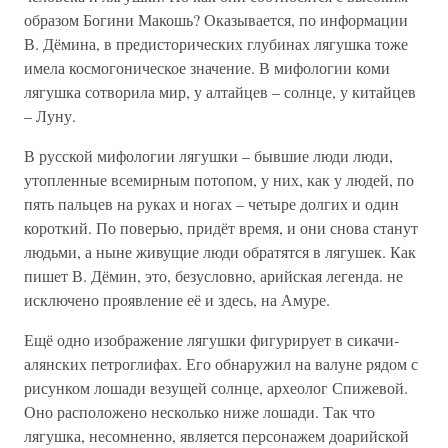
образом Богини Макошь? Оказывается, по информации
В. Дёмина, в предисторических глубинах лягушка тоже
имела космогоническое значение. В мифологии коми
лягушка сотворила мир, у алтайцев – солнце, у китайцев
– Луну.
В русской мифологии лягушки – бывшие люди люди,
утопленные всемирным потопом, у них, как у людей, по
пять пальцев на руках и ногах – четыре долгих и один
короткий. По поверью, придёт время, и они снова станут
людьми, а ныне живущие люди обратятся в лягушек. Как
пишет В. Дёмин, это, безусловно, арийская легенда. не
исключено проявление её и здесь, на Амуре.
Ещё одно изображение лягушки фигурирует в сикачи-
алянских петроглифах. Его обнаружил на валуне рядом с
рисунком лошади везущей солнце, археолог Спижевой.
Оно расположено несколько ниже лошади. Так что
лягушка, несомненно, является персонажем доарийской