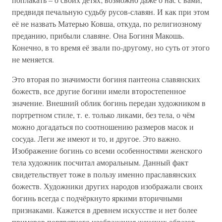
предвидя печальную судьбу русов-славян. И как при этом
её не назвать Матерью Ковша, откуда, по религиозному
преданию, прибыли славяне. Она Богиня Макошь.
Конечно, в то время её звали по-другому, но суть от этого
не меняется.
Это вторая по значимости богиня пантеона славянских
божеств, все другие богини имели второстепенное
значение. Внешний облик богинь передан художником в
портретном стиле, т. е. только ликами, без тела, о чём
можно догадаться по соотношению размеров масок и
сосуда. Леги же имеют и то, и другое. Это важно.
Изображение богинь со всеми особенностями женского
тела художник посчитал аморальным. Данный факт
свидетельствует тоже в пользу именно праславянских
божеств. Художники других народов изображали своих
богинь всегда с подчёркнуто яркими вторичными
признаками. Кажется в древнем искусстве и нет более
примеров портретного изображения женских образов.