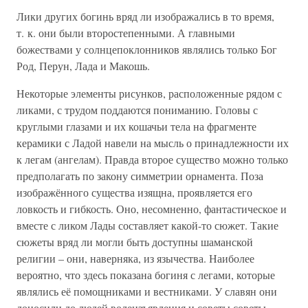
Лики других богинь вряд ли изображались в то время,
т. к. они были второстепенными. А главными
божествами у солнцепоклонников являлись только Бог
Род, Перун, Лада и Макошь.
Некоторые элементы рисунков, расположенные рядом с
ликами, с трудом поддаются пониманию. Головы с
круглыми глазами и их кошачьи тела на фрагменте
керамики с Ладой навели на мысль о принадлежности их
к легам (ангелам). Правда второе существо можно только
предполагать по закону симметрии орнамента. Поза
изображённого существа изящна, проявляется его
ловкость и гибкость. Оно, несомненно, фантастическое и
вместе с ликом Лады составляет какой-то сюжет. Такие
сюжеты вряд ли могли быть доступны шаманской
религии – они, наверняка, из язычества. Наиболее
вероятно, что здесь показана богиня с легами, которые
являлись её помощниками и вестниками. У славян они
доносили до людей волеизъявления и советы советы